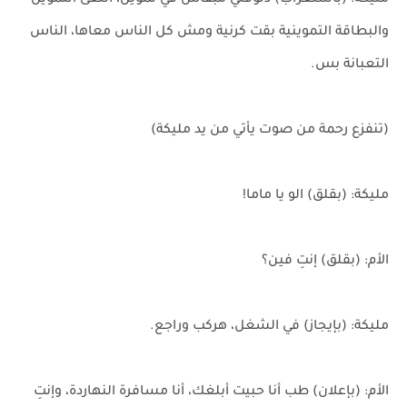
مليكة: (باستغراب) دلوقتي مبقاش في تموين، اتلغى التموين
والبطاقة التموينية بقت كرنية ومش كل الناس معاها، الناس
التعبانة بس.
(تنفزع رحمة من صوت يأتي من يد مليكة)
مليكة: (بقلق) الو يا ماما!
الأم: (بقلق) إنتِ فين؟
مليكة: (بإيجاز) في الشغل، هركب وراجع.
الأم: (بإعلان) طب أنا حبيت أبلغك، أنا مسافرة النهاردة، وإنتِ