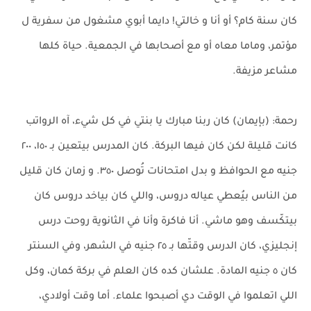
كان سنة كام؟ أو أنا و خالتي! دايما أبوي مشغول من سفرية ل
مؤتمر، وماما معاه أو مع أصحابها في الجمعية. حياة كلها
مشاعر مزيفة.
رحمة: (بإيمان) كان ربنا مبارك يا بنتي في كل شيء، آه الرواتب
كانت قليلة لكن كان فيها البركة. كان المدرس بيتعين بـ ١٥٠، ٢٠٠
جنيه مع الحوافظ و بدل امتحانات تُوصل ٣٥٠. و زمان كان قليل
من الناس بيُعطي عياله دروس، واللي كان بياخد دروس كان
بيتكّسف وهو ماشي. أنا فاكرة وأنا في الثانوية روحت درس
إنجليزي، كان الدرس وقتّها بـ ٢٥ جنيه في الشهر، وفي السنتر
كان ٥ جنيه المادة. علشان كده كان العلم في بركة كمان، وكل
اللي اتعلموا في الوقت دي أصبحوا علماء. أما وقت أولادي،