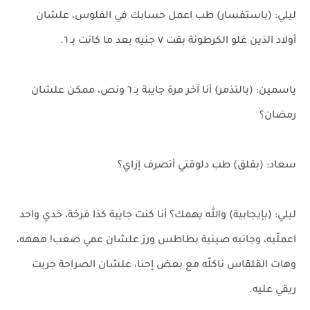
ليلي: (باستفسار) طب اعمل حسابك في الفلوس، علشان
أولاد الذين غلو الكرطونة بقت ٧ جنيه بعد ما كانت بـ ٦.
ياسمين: (بالتذمر) أنا آخر مرة جايبة بـ ٦ ونص، ممكن علشان
رمضان؟
سعاد: (بقلق) طب دلوقتي أتصرف إزاي؟
ليلي: (بإيجابية) والله يهمك؟ أنا كنت جايبة كذا فرخة، خدي واحد
اعملّيه، وجانبه صينية بطاطس ورز علشان عمي صعب! هههه،
وهات القلقاس ناكلّه مع بعض إحنا، علشان الصراحة جريت
ريقي عليه.