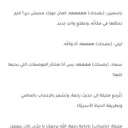
ياسمين: (بضحك) هههههه، كمان جوزك مجبش دي؟ لازم
نحطّها في مكانّه، ونطلع واحد جديد.
ليلي: (بضحك) ههههه، أه والله.
سعاد: (بضحك) ههههه، بس أنا هختار الموصفات اللي بحبها
كلها!
(تُرجع مليكة إلى حديث رحمة، وتشعر بالإعجاب بالماضي
وبطريقة الحياة الأسريّة)
مليكة: (بإعجاب) ياحاجة رحمة، الله يرحمك يا جدّي، كان بيعمل