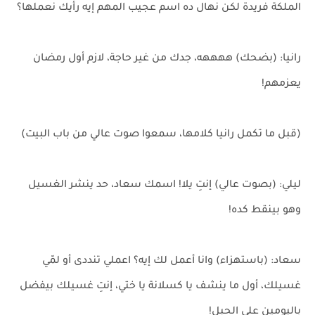
الملكة فريدة لكن نهال ده اسم عجيب المهم إيه رأيك نعملها؟
رانيا: (بضحك) ههههه، جدك من غير حاجة، لازم أول رمضان
يعزمهم!
(قبل ما تكمل رانيا كلامها، سمعوا صوت عالي من باب البيت)
ليلي: (بصوت عالي) إنتِ يلا! اسمك سعاد، حد ينشر الغسيل
وهو بينقط كده!
سعاد: (باستهزاء) وانا أعمل لك إيه؟ اعملي تنددى أو لمّي
غسيلك، أول ما ينشف يا كسلانة يا ختي، إنتِ غسيلك بيفضل
باليومين على الحبل!