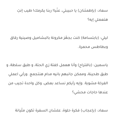
سعاد: (بإطمئنان) يا حبيبتي، عنّيا! ربنا يكرمك! طيب إنتِ
هتعملي إيه؟
ليلي: (بابتسامة) كنت بجهّز مكرونة بالبشاميل وصينية رقاق
وبطاطس محمرة.
ياسمين: (باقتراح) وأنا هعمل كفتة زي الحتة، و طبق سلطة، و
طبق طحينة، وممكن جانبهم بانيه مدام هنتجمع. ورأيي اعملي
الفرخة مشوية. وإيه رأيكم نساعد بعض، وكل واحدة تجيب من
عندها حاجات محشي؟
سعاد: (بإعجاب) فكرة حلوة، علشان السفرة تكون ملّيانة