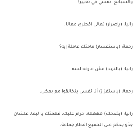
والسبانخ. نفسي في تغيير!
رانيا: (بإصرار) تعالي افطري معانا.
رحمة: (باستفسار) مامتك عاملة إيه؟
رانيا: (بالتردد) مش عارفة لسه.
رحمة: (باستفزاز) أنا نفسي يتخانقوا مع بعض.
رانيا: (بضحك) ههههه، حرام عليك، فهمتك يا ليما، علشان
جدّو يحكم على الجميع افطار جماعة.