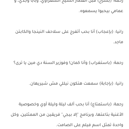
رحمة: (بشرح) قبل الفطار الشيخ الشعراوي، وبابا وجدي، و
عمامي بيحبوا يسمعوه.
رانيا: (بإعجاب) أنا بحب أتفرج على سلاحف النينجا والكابتن
ماجد.
رحمة: (باستغراب) وأنا كمان! وفوزير السنة دي مين يا ترى؟
رانيا: (بإجابة) سمعت هتكون نيللي مش شيريهان.
رحمة: (باستمتاع) أنا بحب ألف ليلة وليلة أوي وخصوصية
الأغنية بتاعتها، وبرنامج "إلا بيجي" فريقين من الممثلين، وكل
واحدة تمثل اسم فيلم على الصامت.