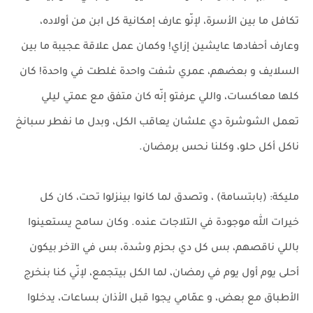
تكافل ما بين الأسرة، لإنّو عارف إمكانية كل ابن من أولاده،
وعارف أحفادها عايشين إزاي! وكمان عمل علاقة عجيبة ما بين
السلايف و بعضهم، عمري شفت واحدة غلطت في واحدة! كان
كلها معاكسات، واللي عرفتو إنّه كان متفق مع عمتي ليلي
تعمل الشوشرة دي علشان يعاقب الكل، وبدل ما نفطر سبانخ
ناكل أكل حلو، وكلنا نحس برمضان.
مليكة: (بابتسامة) ، وتصدق لما كانوا بينزلوا تحت، كان كل
خيرات الله موجودة في التلاجات عنده. وكان سامح يستعينوا
باللي ناقصهم، بس كل دي بحزم وشدة، بس في الآخر بيكون
أحلى يوم أول يوم في رمضان، لما الكل بيتجمع، لإنّي كنا بنخرج
الأطباق مع بعض، و عمّامي يجوا قبل الأذان بساعات، يدخلوا