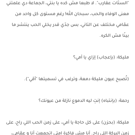
"الستّات عقارب". لا طبعا مش كده يا بنتي، الجماعة دي علمتني
معنى الوفاء والحب، سبحان الله! رغم مستوى كل واحد من
عمّامي مختلف عن التاني، بس جدّي قدر يخلي الحب ينتشر ما
بينّا مش الكره.
مليكة: (بإعجاب) إزاي يا أمي؟
(تُصبح عيون مليكة دمعة، وترغب في تسميتها "أمّي").
رحمة: (بإنتباه) إنتِ ليه الدموع نازلة من عيونك؟
مليكة: (بحزن) على كل حاجة يا أمي، على زمن الحب اللي راح، على
زمن البركة اللي راح. أنا مش فاكرة امتى اتجمعت أنا و عمّامي،