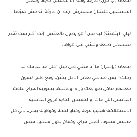
سعاد: (ب حزن) عارفة والله، أنا مقلتش حاجة، وبعمل
المستحيل علشان مخسرش، رغم إن عارفة إنه مش ضيّقنا.
ليلي: (بتهدئة) ليه بس؟ هو يطول بالعكس، إنتِ أكتر ست تقدر
تستحمل طبعه ومشي على هواها.
سعاد: (بإصرار) ما أنا مشي على مثل "على قد لحافك مد
رجلك"، بس صدقني بعمل الأكل يجنّن، ومع طبق ليمون
معصفر بتاكل صوابعك وراه. وعملتها بشوربة الفراخ بتاعت
الخميس اللي فات، والخميس الجاية هروح الجمعية
الاستهلاكية هجيب فرخة وكيلو لحمة وكرطونة بيض، لإنّي كل
خميس متعودة أعمل فراخ، وكمان يكون محمود قبض.