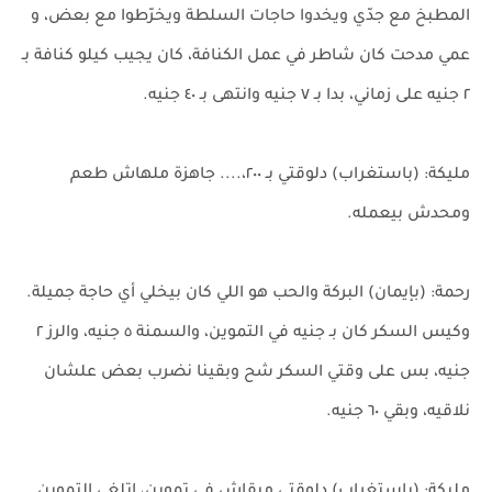
المطبخ مع جدّي ويخدوا حاجات السلطة ويخرّطوا مع بعض، و
عمي مدحت كان شاطر في عمل الكنافة، كان يجيب كيلو كنافة بـ
٢ جنيه على زماني، بدا بـ ٧ جنيه وانتهى بـ ٤٠ جنيه.
مليكة: (باستغراب) دلوقتي بـ ٢٠٠،.... جاهزة ملهاش طعم
ومحدش بيعمله.
رحمة: (بإيمان) البركة والحب هو اللي كان بيخلي أي حاجة جميلة.
وكيس السكر كان بـ جنيه في التموين، والسمنة ٥ جنيه، والرز ٢
جنيه، بس على وقتي السكر شح وبقينا نضرب بعض علشان
نلاقيه، وبقي ٦٠ جنيه.