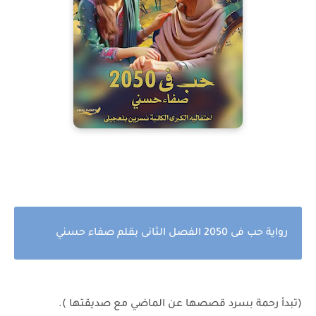
رواية حب فى 2050 الفصل الثانى بقلم صفاء حسني
(تبدأ رحمة بسرد قصصها عن الماضي مع صديقتها ).