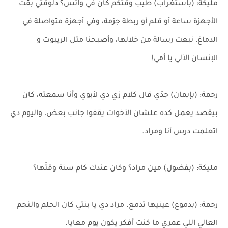
مليكة: (باستغراب) طيب وقتكم كان في واتس؟ دلوقتي بقت
الأجهزة ساعة أو قلم أو ربطة جزمة، وفي أجهزة متواصلة في
الدماغ، نبعت رسالة من خلالها، وأصبحنا مثل الريبوت و
الإنسان الآلي يا أمي!
رحمة: (بإيمان) جدّي قال كلام زي دي لأبوي وأنا سمعته، كان
بيقصد يعمل كده علشان الأخوات يقفوا جانب بعض، واليوم دي
اتعلمت درس أنا ومراد.
مليكة: (بفضول) مين مراد؟ وكان عندك كام سنة وقتّها؟
رحمة: (بدموع) عينيها تدمع. مراد دي يا بنتي كان الحلم والنجم
العالي اللي عمري ما كنت أفكر يكون يوم معايا.