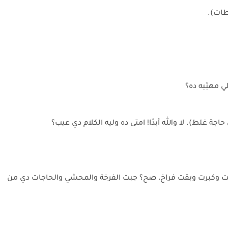
طات).
ي مهبّبه ده؟
ة غلط). لا والله أبدًا! امتى ده وليه الكلام دي عيب؟
5 جنيه باضت وجابت كتاكيت وكبرت وبقت فراخ، صح؟ جبت الفرخة والمحشي والحاجات دي من