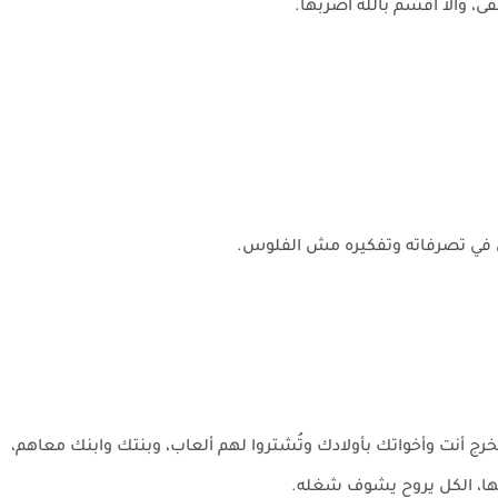
، والا أقسم بالله أضربها.
يل في تصرفاته وتفكيره مش الفلوس.
ُخرج أنت وأخواتك بأولادك وتُشتروا لهم ألعاب، وبنتك وابنك معاهم،
ليها، الكل يروح يشوف شغله.