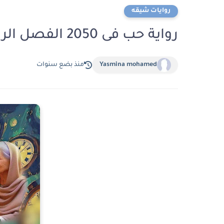
روايات شيقه
رواية حب فى 2050 الفصل الرابع 4 بقلم صفاء حسني
Yasmina mohamed
منذ بضع سنوات