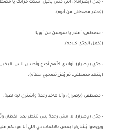
- جدّي (بصرامة): ابني مش بخيل، سكت مراتك يا مصطفى
(يُعتذر مصطفى من أبوه).
- مصطفى: أعتذر يا سوسن من أبويا!
(يُكمل الجدّي كلامه).
- جدّي (بإصرار): أولادي كلّهم أجدع وأحسن ناس، البخ
(يتنهد مصطفى، ثم يُقرّر تصحيح خطأه).
- مصطفى (بإصرار): وأنا هاخد رحمة وأشتري ليه لعبة.
- جدّي (بإصرار): لا، مش رحمة بس تنتظر بعد الفطار، وت
ويرجعوا يُشاركوا بعض بالالعاب دي اللي أنا عودّتكم ع