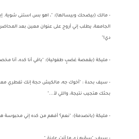
- مالك (بيضحك وبيسالها): "، اهو بس استنى شوية. إيه
الجامعة، يطلب إني أروح على عنوان معين بعد المحاضر
دي!"
- مليكة (بقمصة غضبٍ طفولية): "باقي أنا كده، أنا مخص
- سيف بحدة : "أخوك جه، مالكيش حجة إنك تفطري معانا.
بحثك هتجيب نتيجة، واللي لأ..."
- مليكة (بانصدمة): "نعم؟ أفهم من كده إني محبوسة هن
- سيف: "سمّيه زي ما أنتِ عايزة."