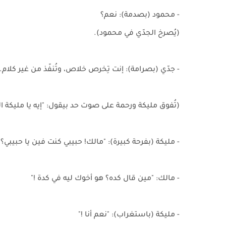
- محمود (بصدمة): نعم؟
(يُصرخ الجدّي في محمود).
- جدّي (بصرامة): إنت تِخرص خلاص، وتُنفّذ من غير كلام.
(تُفوق مليكة ورحمة على صوت حد بيقول: "إيه يا مليكة ال
- مليكة (بفرحة كبيرة): "مالك! حبيبي كنت فين يا حبي
- مالك: "مين قال كده؟ هو أخوك ليه في كدة !"
- مليكة (باستغراب): "نعم أنا !"