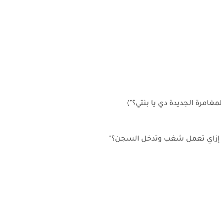
مغامرة الجديدة دي يا بنتي؟")
بي؟ إزاي تعمل شغب وتدخل السجن؟"