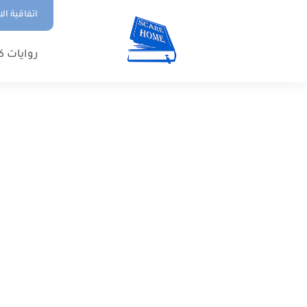
اتفاقية ال
روايات ك