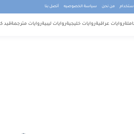
استخدام
من نحن
سياسة الخصوصيه
أتصل بنا
املة
روايات عراقية
روايات خليجية
روايات ليبية
روايات مترجمة
قيد كت