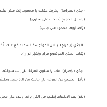
- جدّي (بصرامة): يخربِت عقلك يا محمود، إنت مش هتُبطّ
(يُفضل الجميع يُضحك على سلوى).
(يُأخذ أبوها محمود على جانب).
- الجدّي (بإحراج): يا ابن الموكوسة، لسه بدافع عنك، تُكسّ
(يُقلب الجدّي الموضوع هزار، ويُغيّر الرأي).
- جدّي (بإصرار): هات يا سلوى الفرخة اللي إنتِ سرقتها!
(يُأكل الجميع من الفرخة اللي جاءت من الـ 5 جنيه، وطبعًا مرات مصطفى شمتنا، افتكرت إن الحاج مجدي انحرج ويُغير رأيه).
(لكن بعد الانتهاء، يُطلب من الكل ياخد أولاده على محل 