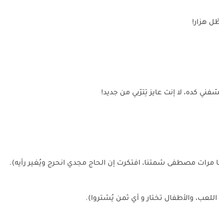
ل هزار!
فني كده، لا إنت عايز تِترّبي من جديد!
اللعب، والأطفال تختار و أي ثمن يُشتروا).