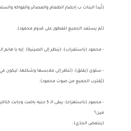
(تُبدأ البنات ب إحضار الطعام والعصائر والفواكه والسل
(ثم يستعد الجميع للفطور على قدوم محمود).
- محمود (باستغراب): (ينظر إلى الصينية). إيه يا هانم الل
- سلوى (بقلق): (تنظر إلى ملابسها وشكلها، ليكون في حاج
(يُقترب الجميع من صوت محمود).
- محمود (باستهزاء): يبقى الـ 
فين؟
(ينتفض الجدّي).