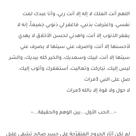
اللهم أنت الملك لا إله إلا أنت ربي، وأنا عبدك لمت
نفسي، واعترفت بذنبي، فاغفر لي ذنوبي جميعاً، إنه لا
يغفر الذنوب إلا أنت، واهدني لحسن الأخلاق لا يهدي
لأحسنها إلا أنت، واصرف عني سيئها لا يصرف عني
سيئها إلا أنت، لبيك وسعديك، والخير كله بيديك، والشر
ليس إليك، تباركت وتعاليت، أستغفرك وأتوب إليك.
صلِ على النبي 3مرات
لا حول ولا قوة إلا بالله 3مرات
~...الحب الأول...بين الوهم والحقيقة...~
لم تكن آثار الجروح المتقرّحة على جسد صالح تشفي غليل