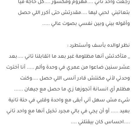
رجعت واحد تاني ....مهزوم ومكسور ....كل حاجة فيا
بتعاتبني لحبي ليها ....مقدرتش حتى أكرر اللي حصل
وأقوله بيني وبين نفسي بصوت عالي .....
نظر لوالده بأسف وأستطرد :
_ متأكدتش أنها مظلومة غبر بعد ما اتقابلنا تاني ....بعد
عشر سنين ضاعوا من عمري في وحدة وألم ..... أنا أخترت
وحدتي لأني مكنتش قادر أنسى اللي حصل ....وكنت
هظلم أي انسانة أتجوزها زي ما حصل مع جيهان ......
شيء مش سهل أني أبقى مع واحدة وقلبي في حتة تانية
بعيد ..... أو أن يجي في بالي مجرد تخيل أنها مع واحد تاني
....احساس كان بيقتلني ....