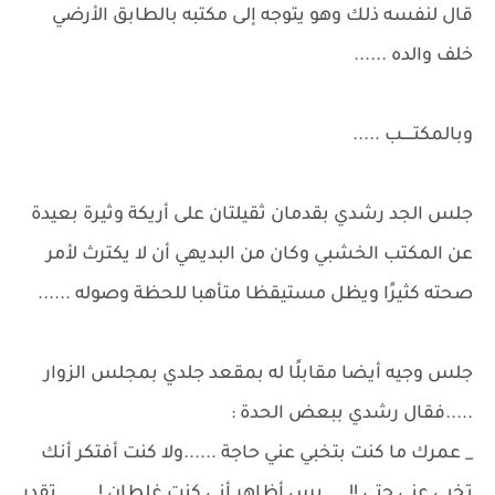
قال لنفسه ذلك وهو يتوجه إلى مكتبه بالطابق الأرضي
خلف والده ......
وبالمكتـــــب .....
جلس الجد رشدي بقدمان ثقيلتان على أريكة وثيرة بعيدة
عن المكتب الخشبي وكان من البديهي أن لا يكترث لأمر
صحته كثيرًا ويظل مستيقظا متأهبا للحظة وصوله ......
جلس وجيه أيضا مقابلًا له بمقعد جلدي بمجلس الزوار
.....فقال رشدي ببعض الحدة :
_ عمرك ما كنت بتخبي عني حاجة ......ولا كنت أفتكر أنك
تخبي عني حتى !! ....بس أظاهر أني كنت غلطان ! ...... تقدر