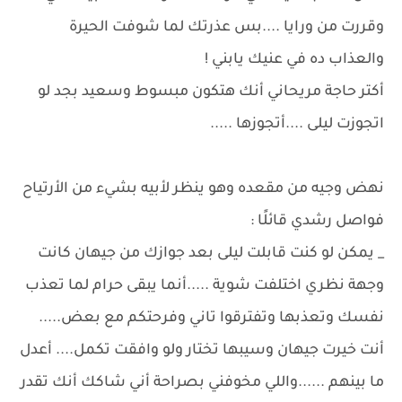
وقررت من ورايا ....بس عذرتك لما شوفت الحيرة
والعذاب ده في عنيك يابني !
أكتر حاجة مريحاني أنك هتكون مبسوط وسعيد بجد لو
اتجوزت ليلى ....أتجوزها .....
نهض وجيه من مقعده وهو ينظر لأبيه بشيء من الأرتياح
فواصل رشدي قائلًا :
_ يمكن لو كنت قابلت ليلى بعد جوازك من جيهان كانت
وجهة نظري اختلفت شوية .....أنما يبقى حرام لما تعذب
نفسك وتعذبها وتفترقوا تاني وفرحتكم مع بعض.....
أنت خيرت جيهان وسيبها تختار ولو وافقت تكمل.... أعدل
ما بينهم ......واللي مخوفني بصراحة أني شاكك أنك تقدر