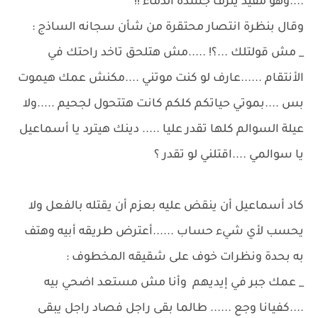
....وهو مقيد ينزف جسده الدماء !!
وقال بنظرة انتصار محتقرة من شأن سجانه الساذج :
_ مش قولتلك ...؟! .....مش هتلحق تاخد راحتك في
الأنتقام ......عارف لو كنت موتني ....مكنش عمك هيموت
بس ....بموتي حياتكم كلكم كانت هتتحول لجحيم .....ولا
عيلة السوالم كلها تقدر عليا ..... دينك هيترد يا أسماعيل
يا سوالمي ....اقتلني لو تقدر ؟
كاد أسماعيل أن ينقض عليه بعزم أن يقتله بالفعل ولا
يحسب لأي شيء حساب ......أعترض طريقه أبيه وهتف
به بحدة ونظرات خوف على شقيقه المخطوف :
_ عمك جبر في إيديهم وأنا مش مستعد اضحي بيه
....كفيانا وجع ...... طالما بقى راجل فصاد راجل يبقى