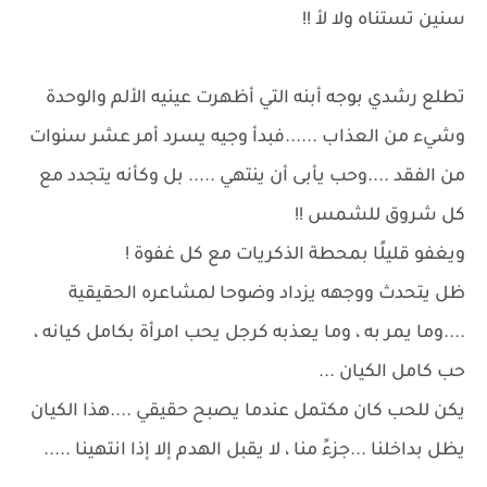
سنين تستناه ولا لأ !!
تطلع رشدي بوجه أبنه التي أظهرت عينيه الألم والوحدة
وشيء من العذاب ......فبدأ وجيه يسرد أمر عشر سنوات
من الفقد ....وحب يأبى أن ينتهي ..... بل وكأنه يتجدد مع
كل شروق للشمس !!
ويغفو قليلًا بمحطة الذكريات مع كل غفوة !
ظل يتحدث ووجهه يزداد وضوحا لمشاعره الحقيقية
....وما يمر به ، وما يعذبه كرجل يحب امرأة بكامل كيانه ،
حب كامل الكيان ...
يكن للحب كان مكتمل عندما يصبح حقيقي ....هذا الكيان
يظل بداخلنا ...جزءً منا ، لا يقبل الهدم إلا إذا انتهينا .....