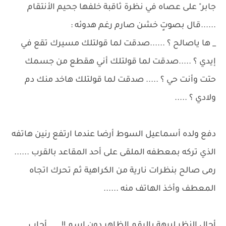
جابر" على عصاه في نظرة ثاقبة خلفها جحيم الأنتقام
......قال بصوتٍ خشن صارم رغم هدوئه :
_ ها ياصالح ؟ ......صدقت لما قولتلك مسيرك تقع في
إيدي ؟ .....صدقت لما قولتلك أني هقطع من جسمك
حتت وأنت حي ؟ ..... صدقت لما قولتلك هاخد منك دم
ولادي ؟ .....
دفع ولده أسماعيل السوط أرضا عندما ارتفع رنين هاتفه
الذي تركه بمعطفه الملقى على أحد المقاعد بالقرب ......
رمى صالح بنظرات نارية من الكراهية ثم تحرك اتجاه
المعطف وأخذ الهاتف منه ......
أجال النظر لبرهة بالرقم الظاهر دون اسم !! .....أجاب