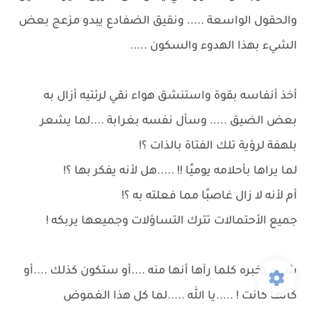
والحقول الواسعة ..... ونقيق الضفادع يبدو مزعج بعض
الشيء بهذا الهدوء والسكون .....
أخذ أنفاسه بقوة واستنشق هواء نقي لرئتيه أزال به
بعض الضيق ..... وسأل نفسه بغرابة ....لما يشعر
بلهفة لرؤية تلك الفتاة بالذات ؟!
لما يراها بأحلامه يوميًا !! .....هل لأنه يفكر بها ؟!
أم لأنه لا زال غاصبًا مما فعلته به ؟!
جميع الأحتمالات تترك التساؤلات وجميعها يربكه !
شيء يخبره كلما رآها أنها منه ....أو ستكون كذلك ....أو
كأنها كانت ! .....يا الله .....لما كل هذا الغموض