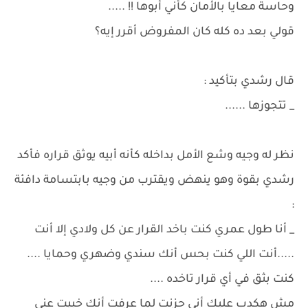
وحاسة معايا بالأمان كأني أبوها !! .....
قولي بعد ده كله كان المفروض أقرر إيه؟
قال رشدي بتأكيد :
_ تتجوزها ......
نظر له وجيه وشع الأمل بداخله كأنه أبيه يوثق قراره فأكد
رشدي بقوة وهو ينهض ويقترب من وجيه بابتسامة دافئة
:
_ أنا طول عمري كنت باخد القرار عن كل ولادي إلا أنت
.....أنت اللي كنت بحس أنك سندي وضهري وحمايا ....
كنت بثق في أي قرار تاخده ....
مش هكدب عليك أني حزنت لما عرفت أنك خبيت عني