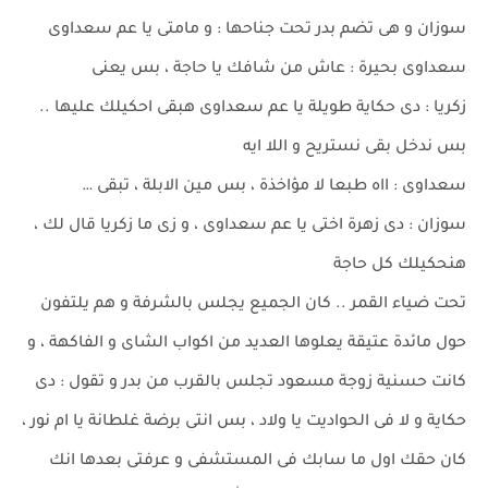
سوزان و هى تضم بدر تحت جناحها : و مامتى يا عم سعداوى
سعداوى بحيرة : عاش من شافك يا حاجة ، بس يعنى
زكريا : دى حكاية طويلة يا عم سعداوى هبقى احكيلك عليها ..
بس ندخل بقى نستريح و اللا ايه
سعداوى : ااه طبعا لا مؤاخذة ، بس مين الابلة ، تبقى …
سوزان : دى زهرة اختى يا عم سعداوى ، و زى ما زكريا قال لك ،
هنحكيلك كل حاجة
تحت ضياء القمر .. كان الجميع يجلس بالشرفة و هم يلتفون
حول مائدة عتيقة يعلوها العديد من اكواب الشاى و الفاكهة ، و
كانت حسنية زوجة مسعود تجلس بالقرب من بدر و تقول : دى
حكاية و لا فى الحواديت يا ولاد ، بس انتى برضة غلطانة يا ام نور ،
كان حقك اول ما سابك فى المستشفى و عرفتى بعدها انك