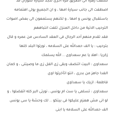
لتلتفت زهرة الى الطريق مرة اخرى لتجد سيارة سوزان قد
اصطفت الى جانب سيارة امها ، و ان الجميع يولى اهتمامه
باستقبال يونس و امها ، و لكنهم يستمعون الى بعض اصوات
الترحيب الاتية من داخل المنزل تلفت انتباههم
فقد تقدم منهم أحد الرجال فى العقد السادس من عمره و قال
بترحيب : يا الف حمدالله على السلامه ، نورتوا البلد كلها
زكريا : اهلا يا عم سعداوى .. الله يسلمك
سعداوى : البيت اتنضف وبقى زى الفل زى ما وصيتنى ، و كمان
الغدا جاهز من بدرى ، انتو اتأخرتوا اوى
فاطمة : ازيك يا سعداوى
سعداوى : تسلمى يا ست ام يونس ، نورتى البر كله اتفضلوا ، و
لو انى مش هعزم عليكوا فى بيتكو .. لك وحشة يا سى يونس
الف حمدالله على السلامه يا ابنى