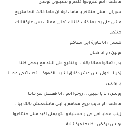
فاطمة : انتو هتروحوا كلكم و تسيبونى لوحدى
سوزان : مش هنتاخر يا ماما ، لولا ان ماما قالت انها هتروح
مشى على رجليها كنت قلتلك تعالى معانا ، بس عارفة انك
هتتعبى
همس : انا عاوزة اجى معاكم
تولين : و انا كمان
بدر : تعالوا معانا ياللا .. و نتفرج على البلد مع بعض كلنا
زكريا : ادونى بس عشر دقايق اشرب القهوة .. تحب تيجى معانا
يا يونس
يونس : لا يا حبيبى .. روحوا انتو ، انا هفضل مع ماما
فاطمة : لو حابب تروح معاهم يا ابنى ماتشغلش بالك بيا ،
زينب معايا اهى هى و حسنية و انتو يعنى اكيد مش هتتاخروا
يونس برفض : خليها مرة تانية