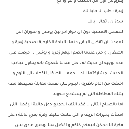
يقربوش اوى من الحطب و هو وا.لع
زهرة : طب انا جاية لك
سوزان : تعالى ياللا
لتنقضى الامسية دون اى حوار اخر بين يونس و سوزان التى
تعمدت ان تقضى الباقى منها بالباحة الخارجية بصحبة زهرة و
الصغار ، و حتى عندما انضم اليهم زكريا و يونس .. حرصت على
عدم توجيه اى حديث له ، حتى عندما شعرت بانه يحاول تجاذب
الحديث لمشاركتها اياه .. جمعت الصغار للذهاب الى النوم و
اختفت من امام ناظريه ، ليلوم على نفسه مقابلة صنيعها معه
بتلك الفظاظة التى لم يستطع محوها
اما بالصباح التالى .. فقد التف الجميع حول مائدة الإفطار التى
امتلأت بخيرات الريف و التى علقت عليها زهرة بمرح قائلة : على
فكرة انا ممكن ابيعكم كلكم و افضل هنا لوحدى عادى بس