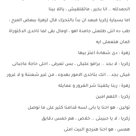
الحمدلله .. انا بخير ، ماتقلقيش ، ياللا بينا
اما بسيارة زكريا فبعد ان بدأ بالتحرك قال لزهرة ببعض المرح :
طب ده انتى طلعتى جامدة اهو ، اومال بقى لما تاخدى الدكتوراة
كمان هتعملى ايه
زهرة : دى شهادة اعتز بيها
زكريا : لا بجد .. برافو عليكى ، بس تعرفى ، احلى حاجة عاجبانى
فيكى بجد .. انك بتاخدى الامور بهدوء ، من غير شعننة و لا غرور
زهرة : ربنا يكفينا شر الغرور و عمايله
زكريا : اللهم امين
تولين : هو احنا يا بابى لسه قدامنا كتير على ما نوصل
زكريا : لا يا حبيبتى .. خلاص ، هم خمس دقايق
همس : هو احنا هنرجع البيت امتى