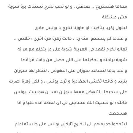
معاها هتستريح .. صدقنى ، و لو تحب نخرج نستناك برة شوية
مش مشكلة
ليقول زكريا بتأكيد : لو عاوزنا نخرج يا يونس عادى
و عندما لم يسمعوا منه ردا ، قالت زهرة مرة اخرى : خلاص ..
تعالو نخرج نقعد فى العربية شوية على ما يتكلم مع مراته
شوية براحته و يحكيلها على اللى حصل من وقت فراقها
و تمد يدها لتساعد سوزان على النهوض ، لتنظر لها سوزان
بتردد و كانها تخشى المغادرة و ترك يونس ، و لكن زهرة اصرت
على سحبها ، لتنهض معها سوزان بعد ان همست ليونس
قائلة : لو حسيت انك محتاجنى فى اى لحظة انده عليا و انا
هسمعك
ليتجهوا جميعهم الى الخارج تاركين يونس على جلسته امام