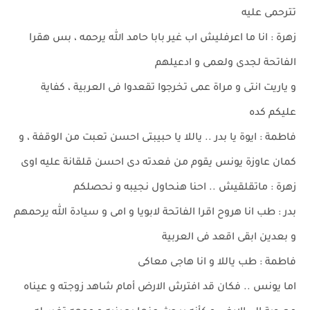
تترحمى عليه
زهرة : انا ما اعرفليش اب غير بابا حامد الله يرحمه ، بس هقرا
الفاتحة لجدى ولعمى و ادعيلهم
و ياريت انتى و مراة عمى تخرجوا تقعدوا فى العربية ، كفاية
عليكم كده
فاطمة : ايوة يا بدر .. ياللا يا حبيبتى احسن تعبت من الوقفة ، و
كمان عاوزة يونس يقوم من فعدته دى احسن قلقانة عليه اوى
زهرة : ماتقلقيش .. احنا هنحاول نجيبه و نحصلكم
بدر : طب انا هروح اقرا الفاتحة لابويا و امى و سيادة الله يرحمهم
و بعدين ابقى اقعد فى العربية
فاطمة : طب ياللا و انا هاجى معاكى
اما يونس .. فكان قد افترش الارض أمام شاهد زوجته و عيناه