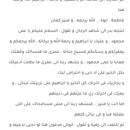
ثم اشارت الى شاهد اخر بالمقبرة و قالت : ابراهيم الله يرحمه
هنا
فاطمة : ايوة .. الله يرحمه ، و منير كمان
لتتجه بدر الى شاهد الرجال و تقول : السلام عليكم يا عمى
محمود ، و عليك يا ابراهيم و رحمة الله و بركاته ، الله يرحمكم و
يغفرلكم و يسكنكم فسيح جناته ، عمرى ما هنسالك وقفتك
معايا يا عمى محمود ، و يشهد ربنا انى عمرى ما بطلت ادعيلك
بكل الخير على اد حبى و احترامى ليك
و يجازيك فى اخرتك كل الخير يا ابراهيم على تربيتك لبناتى ، و
يعزك فى اخرتك زى ما عزتهم فى دنيتهم
اما انت يا منير .. فبشهد ربنا انى مش مسامحاك على اللى
عملته فيا و فى بناتى كلهم
ثم تلتفت الى زهرة و تقول : ابوكى مدفون هنا لو تحبى تدعيله و