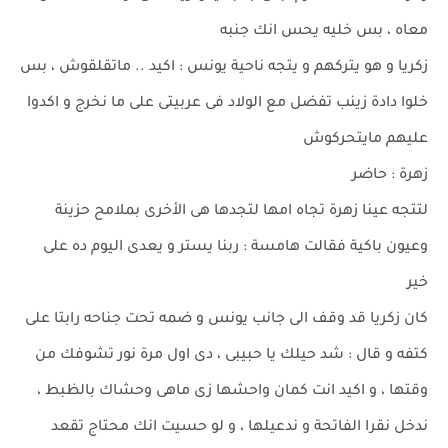
معاه ، بس خليه يحس انك جنبه
زكريا و هو يتركهم و يتجه ناحية يونس : اكيد .. ماتقلقوش ، بس
خلوا دادة زينب تفضل مع الولاد فى عربيتى على ما نخرج و اكدوا
عليهم مايتحركوش
زهرة : حاضر
لتتجه عينا زهرة تجاه امها لتجدها هى الأخرى بملامح حزينة
وعيون باكية فقالت هامسة : ربنا يستر و يعدى اليوم ده على
خير
كان زكريا قد وقف الى جانب يونس و ضمه تحت جناحه رابتا على
كتفه و قال : شد حيلك يا حبيبى ، دى اول مرة نور تشوفك من
وقتها ، و اكيد انت كمان واحشها زى ماهى وحشاك بالظبط ،
ندخل نقرا الفاتحة و ندعيلها ، و لو حسيت انك محتاج تقعد