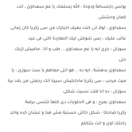
يونس بابتسامة ودودة : الله يسلمك يا عم سعداوى ، انت
كمان وحشتنى
سعداوى : لولا انى كنت بعرف اخبارك من سى زكريا كان زمانى
عاتب عليك ، بس شوفتى ليك النهاردة اكنى فى عيد
سوزان : جرى ايه يا عم سعداوى .. طب و انا ، مافيش ازيك
حتى
سعداوى بدهشة : ايه ده .. هو انتى معاهم يا ست سوزى ، يا
ميت مرحب ، سى زكريا ماجابليش سيرة انك رجعتى من بلاد برة
سوزان : ده انا قلت نسيت شكلى
سعداوى بمرح : و هى الحلويات دى كلها تتنسى برضة
زكريا ضاحكا : شكل خالتى حسنية مش هنا و عشان كده واخد
راحتك اوى و انت بتتكلم