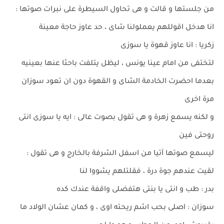
من جلستها و قالت و هى تحاول السيطرة على نبرات صوتها :
انا هدخل اقوللهم يعملولنا شاى ، حد عاوز حاجة معينة
زكريا : انا عاوز قهوة يا سوزى
لتختفى من امام عينا يونس ، ليظل يتلفت باحثا عنها بعينيه
بعدما احضرت الخادمة الشاى و القهوة دون ان تعود سوزان
مرة اخرى
و لكنه يسمع زهرة و هى تقول بصوت عالى : ايه يا سوزى انتى
روحتى فين
ليسمع صوتها آتيا من اسفل الشرفة بالخارج و هى تقول :
لقيت عندهم جوة درة ، فقلتلهم يشووا لنا
بدر : طب و انتى يا بنتى هتفضلى واقفة عندك كده
سوزان : اصلى بحب اشم ريحته اوى ، و كمان عشان الولاد ما