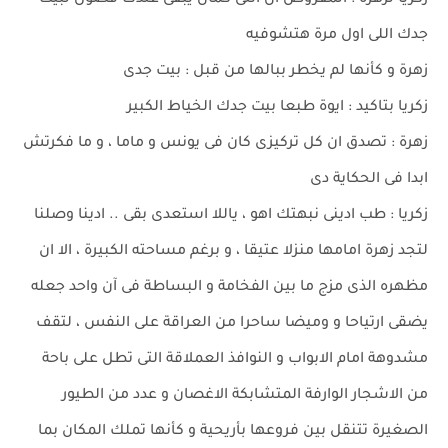
زكريا لزهرة : المفروض ان انتى كمان يبقى عندك فضول لبيت
جدك اللى اول مرة هتشوفيه
زهرة و كأنها لم يخطر ببالها من قبل : بيت جدى
زكريا بتاكيد : ايوة طبعا بيت جدك الخياط الكبير
زهرة : تصدق ان كل تركيزى كان فى يونس و ماما ، و ما فكرتش
ابدا فى الحكاية دى
زكريا : طب ادينى نبهتك اهو ، ياللا استعدى بقى .. ادينا وصلنا
لتجد زهرة امامها منزلا عتيقا ، و برغم مساحته الكبيرة ، الا ان
مظهره الذى مزج ما بين الفخامة و البساطة فى آن واحد جعله
يضقى ارتياحا و وميضا ساحرا من العراقة على النفس ، لتقف
مشدوهة امام الابواب و النوافذ العملاقة التى تطل على باحة
من الاشجار الوارفة المتشابكة الاغصان و عدد من الطيور
الصغيرة تتنقل بين فروعها بأريحية و كأنها تملك المكان بما