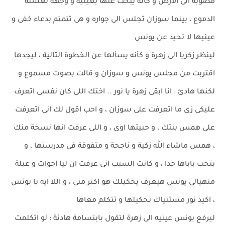
مصوبة الى الارض و كأنه يبحث عنها بعينيه و وجهه تغسله
الدموع ، بينما سوزان تجلس الى جواره و هى تتمتم بدعاء خفى و
عينيها لا تحيد عن يونس
لينظر زكريا الى زهرة و كأنه يسألها عن الخطوة التالية ، ليجدها
اقتربت من مجلس يونس و سوزان و قالت بصوت مسموع و
لكنها هادئ : انا ابقى زهرة يا نور .. اختك اللى كان نفسى اتعرف
عليكى زى ما اتعرفت على سوزان ، و احب اقول لك انى اتعرفت
على همس بنتك ، و حبيتها اوى ، و اللى عرفت انها نسخة منك
، همس ماشاء الله زكية و ناجحة و متفوقة فى مدرستها ، و
بتحب باباها جدا ، و كانت السبب انى عرفت ان ليا اخوات و عيلة
متهيالى يونس هيعرف يحكيلك هو اكتر منى ، و اللا ايه يا يونس
، اكيد نور مستنياك تحكيلها و تتكلم معاها
ليرفع يونس عينيه الى زهرة لتقول بابتسامة هادئة : لو اتكلمت