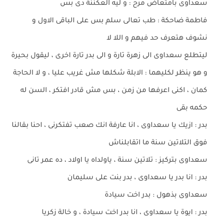
سعداوى بامتعاض مرح : و ليه العكننة دى بس
فاطمة ضاحكة : طب تعالى سلم بس على الباقى الاول و
نشوف هتعرف حد فيهم و اللا لا
ليتطلع سعداوى الى زهرة تارة و الى بدر تارة اخرى ، ليقول بحيرة
و هو ينظر لكليهما : الابلة شكلها مش غريب عليا ، و لا الحاجة
كمان ، اكنى اعرفها من زمن ، بس مش قادر افتكر ، السن له
حكمه بقى
بدر : ازيك يا سعداوى ، انا عارفة انك صعب تفتكرنى ، احنا بقالنا
فوق التلاتين سنة ما اتقابلناش
سعداوى بتركيز : تلاتين سنة ، ياولداه يا اولاد ، ده عمر تانى
بدر : انا بدر يا سعداوى ، بدر بنت على سليمان
سعداوى بذهول : بدر اخت سيادة
بدر : ايوة يا سعداوى ، انا بدر اخت سيادة ، و خالة زكريا