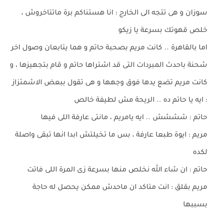
سوزان و هى تتجه الى الخارج : انا هستناكم برة ماتتاخروش ،
خلص قهوتك بسرعة يا زيكو
اما بالقاهرة .. كانت مريم بصحبة حاتم و هما يتابعان وصول اخر
شحنة باحدث المبردات التى قد اشتراها حاتم و قام بتجهيزها ، و
كانت مريم تضع يدها فوق وجهها و هى تقول ببعض الاشمئزاز
: ايه يا حاتم ده .. الريحة مش لطيفة خالص
حاتم : شششش .. ايه يامريم ، مانتى عارفة اللى فيها
مريم : ايوة طبعا عارفة ، بس ما تخيلتش ابدا انها تبقى واصلة
لكده
حاتم : ان شاء الله نخلص منها بسرعة زى المرة اللى فاتت
مريم بقلق : انت متاكد ان ماحدش ممكن يحصل له حاجة
بسببها