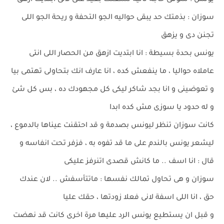
يونس : شوفى حاجة تانية تشغلك بعيد عنى لانى ابتديت أزهق
سوزان : بذمتك حد يبقى حواليه الجو التحفة و ريحة الجو اللى
تجنن دى و يزهق
يونس بحدة بسيطة : انا ابتديت ازهق من الحصار اللى انتى
عاملاه حواليا ، ما ينفعش كده ، انا عارف انك بتحاولى تهتمى بيا
و تعوضينى و انا بجد شاكر ليكى كل مجهودك ده ، بس كل شئ
و له حدود يا سوزى مش كده ابدا
كانت سوزان تنظر ليونس بصدمة و قد احتقنت عيناها بالدموع ،
ليشعر يونس بالندم على ما قد تفوه به ، فزفر تحت انفاسه و
قال : انا اسف .. ما كانش قصدى اتنرفز عليكى
سوزان و هى تحاول تمالك نفسها : ماتتأسفش .. لان عندك
حق ، انا اللى اسفة لانى فعلا زودتها ، حقك عليا
و قبل ان يستطيع يونس الرد عليها مرة اخرى كانت قد نهضت