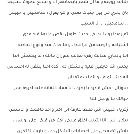
شاهد زوجته و ما ان شعر بابتعادهم الا و سمح لصوت نشيجه
بان يخرج من بين جنبات صدره و هو يقول : سامحينى يا حبيبتى
.. سامحينى .. انا السبب
ثم رويدا رويدا بدأ فى حديث طويل يقص عليها فيه مدى
اشتياقه و لوعته من فراقها ، و ما حدث منذ وقوع الحادثة
اما بالخارج فكانت زهرة تعاتب سوزان قائلة : ما ينفعش ابدا
يحس اننا خايفين عليه بالشكل ده ، كده احنا بننقل له احساس
انه مش تمام ، و انه لسه تعبان
سوزان : مش قادرة يا زهرة ، انا فعلا قلقانة عليه لدرجة عمر
خيالك ما يوصل لها
زكريا : حبيبتى انتى طبعا عارفة انى اكتر واحد فاهمك و حاسس
بيكى ، بس انا ابتديت اقلق عليكى اكتر من قلقى على يونس ،
بلاش تضغطى على اعصابك بالشكل ده ، و ياريت تفتكرى