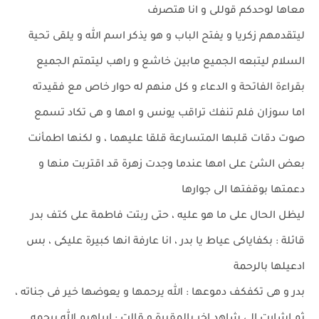
معاها لوحدكم قوللى و انا هتصرف
ليتقدمهم زكريا و يفتح الباب و هو يذكر اسم الله و يلقى تحية
السلام ليتبعه الجميع مابين خاشع و راهب ليتمتم الجميع
بقراءة الفاتحة و الدعاء و كل منهم له حوار خاص مع فقيدته
اما سوزان فلم تنفك تراقب يونس و امها و هى تكاد تسمع
صوت دقات قلبها المتسارعة قلقا عليهما ، و لكنها اطمأنت
بعض الشئ على امها عندما وجدت زهرة قد اقتربت منها و
دعمتها بوقفتها الى جوارها
ليظل الحال على ما هو عليه ، حتى ربتت فاطمة على كتف بدر
قائلة : بكفاياكى عياط يا بدر ، انا عارفة انها كبيرة عليكى ، بس
ادعيلها بالرحمة
بدر و هى تكفكف دموعها : الله يرحمها و يعوضها خير فى جناته ،