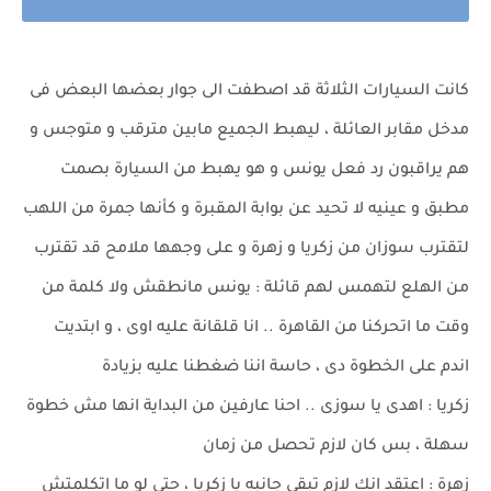
كانت السيارات الثلاثة قد اصطفت الى جوار بعضها البعض فى
مدخل مقابر العائلة ، ليهبط الجميع مابين مترقب و متوجس و
هم يراقبون رد فعل يونس و هو يهبط من السيارة بصمت
مطبق و عينيه لا تحيد عن بوابة المقبرة و كأنها جمرة من اللهب
لتقترب سوزان من زكريا و زهرة و على وجهها ملامح قد تقترب
من الهلع لتهمس لهم قائلة : يونس مانطقش ولا كلمة من
وقت ما اتحركنا من القاهرة .. انا قلقانة عليه اوى ، و ابتديت
اندم على الخطوة دى ، حاسة اننا ضغطنا عليه بزيادة
زكريا : اهدى يا سوزى .. احنا عارفين من البداية انها مش خطوة
سهلة ، بس كان لازم تحصل من زمان
زهرة : اعتقد انك لازم تبقى جانبه يا زكريا ، حتى لو ما اتكلمتش