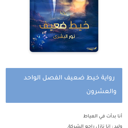
رواية خيط ضعيف الفصل الواحد
والعشرون
أنا بدأت في العياط
وليد : انا نازل راجع الشركة.