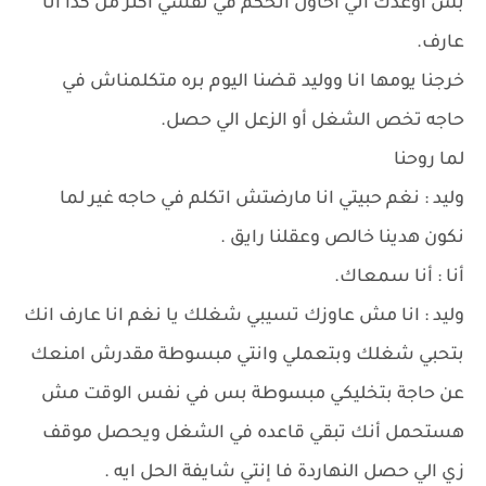
بس أوعدك اني احاول اتحكم في نفسي اكتر من كدا انا
عارف.
خرجنا يومها انا ووليد قضنا اليوم بره متكلمناش في
حاجه تخص الشغل أو الزعل الي حصل.
لما روحنا
وليد : نغم حبيتي انا مارضتش اتكلم في حاجه غير لما
نكون هدينا خالص وعقلنا رايق .
أنا : أنا سمعاك.
وليد : انا مش عاوزك تسيبي شغلك يا نغم انا عارف انك
بتحبي شغلك وبتعملي وانتي مبسوطة مقدرش امنعك
عن حاجة بتخليكي مبسوطة بس في نفس الوقت مش
هستحمل أنك تبقي قاعده في الشغل ويحصل موقف
زي الي حصل النهاردة فا إنتي شايفة الحل ايه .