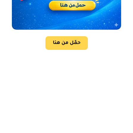
حمّل من هنا