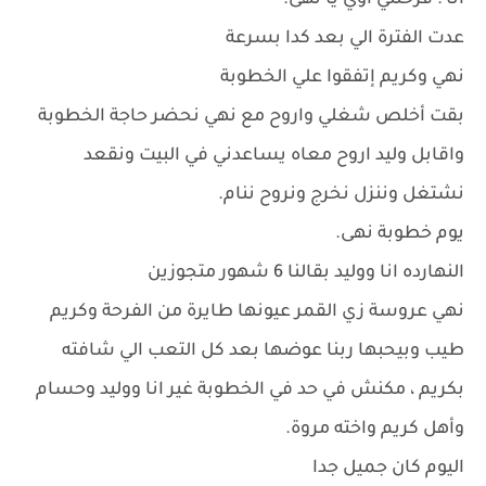
أنا : فرحتني اوي يا نهى.
عدت الفترة الي بعد كدا بسرعة
نهي وكريم إتفقوا علي الخطوبة
بقت أخلص شغلي واروح مع نهي نحضر حاجة الخطوبة
واقابل وليد اروح معاه يساعدني في البيت ونقعد
نشتغل وننزل نخرج ونروح ننام.
يوم خطوبة نهى.
النهارده انا ووليد بقالنا 6 شهور متجوزين
نهي عروسة زي القمر عيونها طايرة من الفرحة وكريم
طيب وبيحبها ربنا عوضها بعد كل التعب الي شافته
بكريم ، مكنش في حد في الخطوبة غير انا ووليد وحسام
وأهل كريم واخته مروة.
اليوم كان جميل جدا