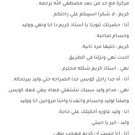
مركزة مع حد من بعد مصطفي الله يرحمه .
كريم : لا شكرا اسيبكم علي راحتكم .
أنا : حضرتك تنورنا يا أستاذ كريم دا انا ونهي ووليد
وحسام صاحبه .
كريم : خليها مره تانية.
اخدت نهي ونزلنا في الطريق
نهي : استاذ كريم شكله محترم .
أنا : أه جدا راجل كويس جدا الصراحه حتي وليد بيرتحاله .
نهي : مدام وليد سيبك تشتغلي معاه يبقي فعلا كويس.
وصلنا لوليد وحسام واتغدنا واحنا مروحين انا ووليد
انا : وليد عاوزه أحكيلك علي حاجة.
وليد : خير يا حبيتي
انا : انا حست أن كريم معجب بنهى.