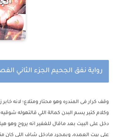
رواية نفق الجحيم الجزء الثاني ال
وقف كرار فى المندره وهو محتار ومتلاع؛ لانه خابر 
وكلام كتير يسم البدن كمالة اللي قالتهوله شوقيه 
دخل على البيت بعد ماقال للغفير انه يروح وهو هيا
على بيت العمده، وبمجرد مادخل شاف اللي كان 