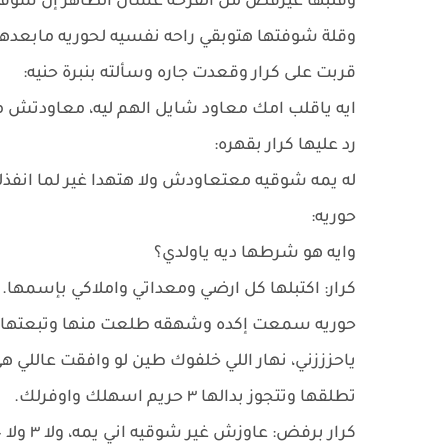
وقلبها عيرقص من الفرحه عشان الظاهر إن شوقيه
وقلة شوفتها هتوبقي راحه نفسيه لحوريه مابعدها
قربت على كرار وقعدت جاره وسألته بنبرة حنيه:
ايه ياقلب امك معاود شايل الهم ليه، معاودتش مع
رد عليها كرار بقهره:
له يمه شوقيه معتعاودش ولا هتهدا غير لما انفذ
حوريه:
وايه هو شرطها ديه ياولدي؟
كرار: اكتبلها كل ارضي ومعداتي واملاكي بإسمها.
حوريه سمعت إكده وشهقه طلعت منها وتبعتها بض
ياحزززني، نهار اللي خلفوك طين لو وافقت عاللي هي
تطلقها وتتجوز بدالها ٣ حريم اسهلك واوفرلك.