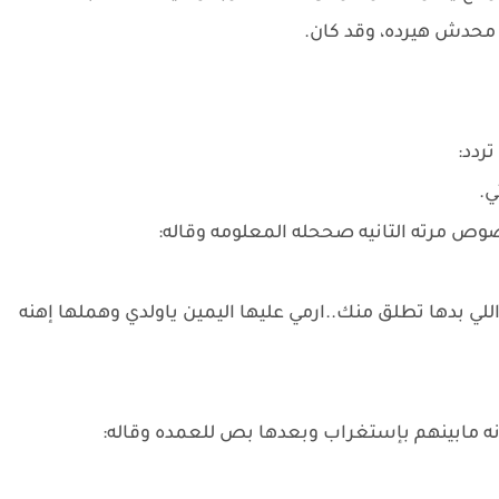
 محدش هيرده، وقد كان.
ردد:
ي.
وص مرته التانيه صححله المعلومه وقاله:
لي بدها تطلق منك..ارمي عليها اليمين ياولدي وهملها إهنه
ونه مابينهم بإستغراب وبعدها بص للعمده وقاله: