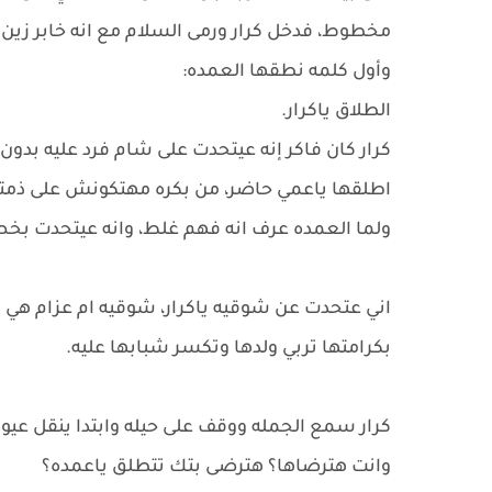
مخطوط، فدخل كرار ورمى السلام مع انه خابر زين
وأول كلمه نطقها العمده:
الطلاق ياكرار.
كرار كان فاكر إنه عيتحدت على شام فرد عليه بدون ت
اطلقها ياعمي حاضر، من بكره مهتكونش على ذمت
ولما العمده عرف انه فهم غلط، وانه عيتحدت بخص
اني عتحدت عن شوقيه ياكرار، شوقيه ام عزام هي ال
بكرامتها تربي ولدها وتكسر شبابها عليه.
كرار سمع الجمله ووقف على حيله وابتدا ينقل عي
وانت هترضاها؟ هترضى بتك تتطلق ياعمده؟