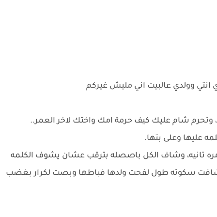
ي انتي وولدي عالبيت اني مليش غيركم
تحرم شام عليك كيف حرمة امك واختك لاخر العمر..
مه عليها وعلى بتها.
 مره تانيه، وشاف الكل باصصله بترقب عشان يشوف الكلمه
ا شافت سكوته طول لفحت ولدها فباطها وبصت لكرار بغضب