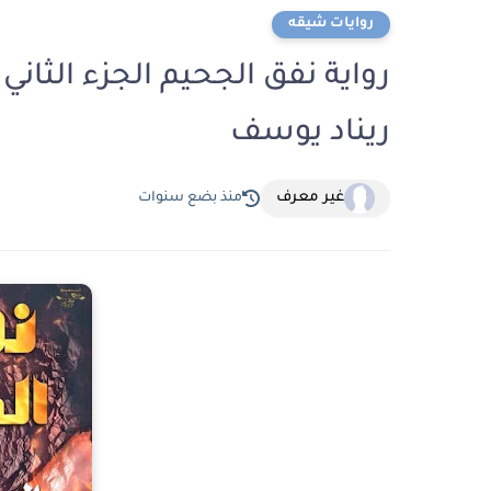
روايات شيقه
ريناد يوسف
غير معرف
منذ بضع سنوات