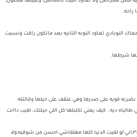
 مش هتتراضى ولا تعاود البيت بالساهل، وغيبتها هتطول،
 راحه.
اك النوبادي تعاود النوبه التانيه بعد ماتكون راقت ونسيت.
لها شرطها.
ربه قويه على صدرها وهي عتقف على حيلها وقالتله:
 طالباه ديه.. كيف يعني تكتبلها كل اللي حيلتك، طيب داانت
كرار برفض: عاوزش غير شوقيه اني يمه، ولا ٣ ولا ٣٠،اني لو لفيت الدنيا كلها مهلقاشي احسن من شوقيه،ولا