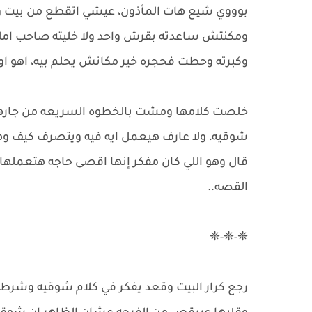
بوووي شيع هات المأذون، عيشي اتقطع من بيت وا
ومكنتش ساعدته بقرش واحد ولا خليته صاحب املا
وكبرته وحطت فحجره خير مكانش يحلم بيه، اهو اول
خلصت كلامها ومشت بالخطوه السريعه من جاره
شوقيه، ولا عارف هيعمل ايه فيه ويتصرف كيف وهو
قال وهو اللي كان مفكر إنها اقصى حاجه هتعمل
القصه..
❈-❈-❈
رجع كرار البيت وقعد يفكر في كلام شوقيه وشرطه