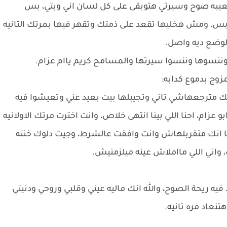
صعيبه صوح وسيرتي هتوبقى على كل لسان اني وبتي، بس
ي وبس، ومش هخليها تقعد على ذمتك وتقهر فيها بمرتك التانيه
لوضع ديه واصل.
ننسوها وننسوا سيرتها والمسامح كريم ياام عزام.
وج بدموع كدابه:
ك مترجعهاشي تاني وتجيبلها بيت بعيد عني وتعيشوا فيه
عزام، احنا اللي بينا انتهى خلاص، وانت اخترت مرتك الاولانيه
ا انك متقربلهاش وانت وافقت عالشرط، وجيت دلوك خنته
واني اللي مااملاش عينه ميلزمنيش.
يه ريحة الصوح، والله انك ماليه عيني وقلبي وروحي ودنيتي
تنعاد مره تانيه.