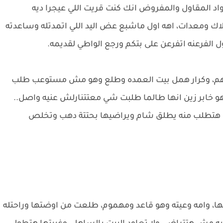
د المقاول والمفروض انك كنت قريت اللي عيجرا ديه
ك ومعدات، اهه اول ماشبع عض اليد اللي اتمدتله وساعدته
 الفرعنه اتفرعن على بتكم ورجع الواطي لقديمه.
م، وكرار همل بيت العمده وطلع وهو مش مستوعب طلب
 خابر زين انها طالما طلبت شي معتتنارلش عنيه واصل..
ها هتطلب منه يطلق شام ويراضيها بحتتة دهب وتخلص
ا، وامه وعيته وهو قاعد ومهموم، طلعت من اوضتها وراحتله