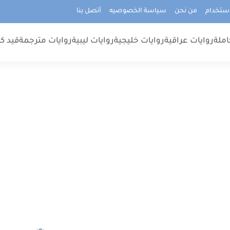
استخدام
من نحن
سياسة الخصوصيه
أتصل بنا
املة
روايات عراقية
روايات خليجية
روايات ليبية
روايات مترجمة
قيد كت