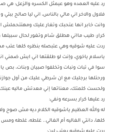
رد عليه العمده وهو عيمثل الكسره والزعل: هي 
فلاول والاخر اني مالي بالناس، اني ليا صالح ببت
وانت خابر انها عتحبك وتغار عليك ومهتتحملش ا
كرار: طيب مااني هطلق شام وتغور لحال سبيلها و
ردت عليه شوقيه وهي عتبصله بنظره كلها عتب ممز
ياسلام ياخوي، وإنت لو طلقتها اني ايش ضمني ان
سوا في تبات ونبات وتخلفوا صبيان وبنات، بص ياابو 
ورحتلها برجليك مع ان شرطي عليك من أول جوازن
ولحست كلمتك، معناتها إني معدتش ماليه عينك، 
رد عليها كرار بسرعه ونفي:
له والله العظيم ياشوقيه الكلام ديه مش صوح ولا ف
كلها، دانتي الغاليه أم الغالي.. غلطه، غلطه ومس ه
ردت عليه شوقيه بعتب لين: