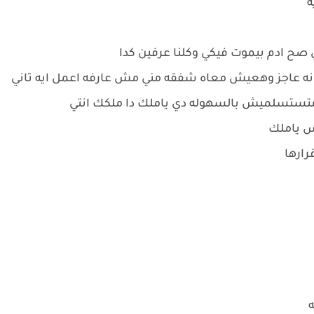
ه
ي صح ادم بيموت فيكي وكلنا عرفين كدا
 انه عاجز وهعيش معاه شفقه مني مش عارفه اعمل ايه تاني
 متستسلميش بالسهوله دي ياملك دا ملكك انتي
س ياملك
رارها
ه