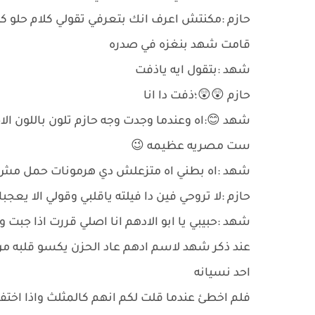
حازم :مكنتش اعرف انك بتعرفي تقولي كلام حلو ك
قامت شهد بنغزه في صدره
شهد :بتقول ايه ياذفت
حازم 😲😲؛ذفت دا انا
شهد 😊:اه وعندما وجدت وجه حازم تلون باللون ال
ست مصريه عظيمه 😉
شهد :اه بطني اه متزعلش دي هرمونات حمل مش هت
حازم :لا تروحي فين دا فيلته ياقلبي وقولي الا يعجبك هم 9شهور هيعدوا بالطول و
شهد :حبيبي يا ابو الادهم انا اصلي قررت اذا جبت 
عند ذكر شهد لاسم ادهم عاد الحزن يكسو قلبه م
احد نسيانه
فلم اخطئ عندما قلت لكم انهم كالمثلث واذا اختف