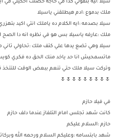
سيلا :ليه بتقولي كدا في حاجه حصلت احكيلي في اي
ملك بدموع :ادم هيطلقني ياسيلا
سيلا بصدمه :ايه الكلام ده ياملك انتي اكيد بتهزر
ملك :عارفه ياسيلا بس هو في نظره انه دا الصح
سيلا وهي تضع يدها علي كتف ملك :تحاولي تاني
ماتسمحيش انا حد ياخد منك الحق ده فكري كوي
وتركت سيلا ملك حتي تنعم ببعض الوقت للتتخذ ق
🌷🌷🌷🌷🌷🌷🌷🌷🌷
في فيلا حازم
كانت شهد تجلس امام التلفاز عندما دلف حازم
حازم :السلام عليكم
شهد بابتسامه :وعليكم السلام ورحمه الله وبركات