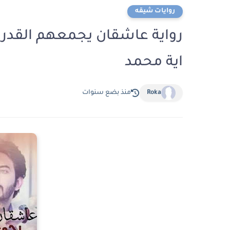
روايات شيقه
اية محمد
Roka
منذ بضع سنوات