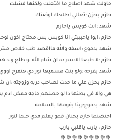
حاولت شهد اصلاح ما افتعلت ولكنها فشلت
حازم بحزن :تعالي اطلعك اوضتك
شهد :انت كويس ياحازم
حازم :ايوا ياحبيبتي انا كويس بس محتاج اكون لوح
شهد بدموع :اسفه والله مااقصد طب خلاص مش
حازم :لا طبعا الاسم ده ان شاء الله لو طلع ولد 
شهد بفرحه :ولو بنت هسميها نور دي هتفرح اووي
حازم بحزن علي ما حدث لصاحب دربه وزوجته :ان شاء 
هي والا في بطنها دا لو حصلهم حاجه ممكن ادم ي
شهد بدموع:ربنا يقومها بالسلامه
احتضنها حازم بحنان فهو يعلم مدي حبها لنور
حازم : يارب ياقلبي يارب
💐💐💐💐💐💐💐💐💐