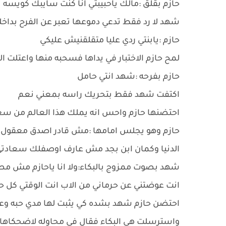
حازم بقلق :مالك ياحبيبتي انا كنت سايبك كويسه
شهد لا رد فقط تدعي دموعها تعبر عن الفرح بداخل
حازم :يابنتي ردي عليا متقلقنيش عليكي
لمح حازم الاختبار في يداها فسحبه منها واعتلت ال
حازم بفرحه :شهد انتي حامل
اكتفت شهد فقط بتحريك راسه بمعني نعم
احتضنها حازم واحس انه يملك هذا العالم من سع
حازم وهو يجلس امامها :مش قادر اصدق معقول ربنا
الدنيا وكمان ابن بجد مش عارف اوصفلك سعادت
شهد بصوت ممزوج بالبكاء:ولا انا ياحازم مش مصد
انت عوضتني عن حرماني من الاب انت الوقتي كل ح
احتضن حازم شهد بشده كي يثبت لها مدي حبه و
واسترسلت هي البكاء فقال في محاوله لاضحكاها