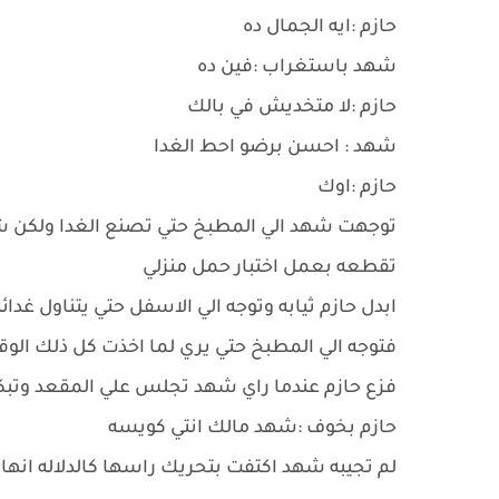
حازم :ايه الجمال ده
شهد باستغراب :فين ده
حازم :لا متخديش في بالك
شهد : احسن برضو احط الغدا
حازم :اوك
توجهت شهد الي المطبخ حتي تصنع الغدا ولكن شع
تقطعه بعمل اختبار حمل منزلي
ابدل حازم ثيابه وتوجه الي الاسفل حتي يتناول غدائه
فتوجه الي المطبخ حتي يري لما اخذت كل ذلك الو
فزع حازم عندما راي شهد تجلس علي المقعد وتب
حازم بخوف :شهد مالك انتي كويسه
لم تجيبه شهد اكتفت بتحريك راسها كالدلاله انها