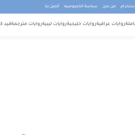
استخدام
من نحن
سياسة الخصوصيه
أتصل بنا
املة
روايات عراقية
روايات خليجية
روايات ليبية
روايات مترجمة
قيد كت