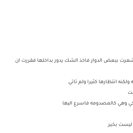
رت ببعض الدوار فاخذ الشك يدور بداخلها فقررت ان
 ولكنه انتظارها كثيرا ولم تاتي
قت
كي وهي كالمصدومه فاسرع اليها
 ليست بخير