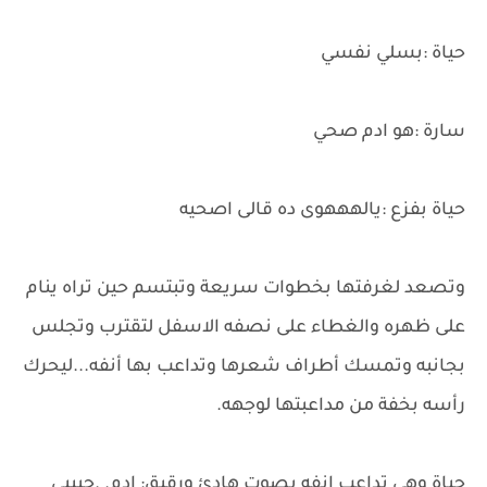
حياة :بسلي نفسي
سارة :هو ادم صحي
حياة بفزع :يالهههوى ده قالى اصحيه
وتصعد لغرفتها بخطوات سريعة وتبتسم حين تراه ينام
على ظهره والغطاء على نصفه الاسفل لتقترب وتجلس
بجانبه وتمسك أطراف شعرها وتداعب بها أنفه...ليحرك
رأسه بخفة من مداعبتها لوجهه.
حياة وهى تداعب انفه بصوت هادئ ورقيق: ادم. .حبيبى