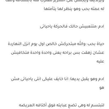
ويرتديها ويجلس على السرير لتقترب منه بأبتسامة وتلف
له عمته بحب وهو ينظر لها يتأملها
ادم :متتعبيش حالك فالحركة ياحياتى
حياة بحب :والله مبتحركش خالص اول يوم انزل النهاردة
عشان زهقت بس براحه يعنى واحدة واحدة متخافيش
عليه
ادم وهو يقبل يديها: انا خايف عليكى انتى ياحياتى مش
هو
لتبتسم له وهى تضع عبايته فوق أكتافه العريضه