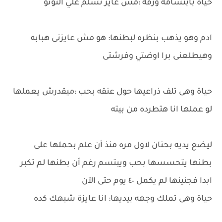
حياة بأبتسامة ورقه :مش عايز تسلم علي النونو
ادم وهو يذهب بنظره لبطنها: هو مش عايزنى هبابه
وهيطلعنى برا اوضتي وفرشتى
حياة وهى تلف ذراعيها حول عنقه بحب :ميقدرش يعملها
لو عملها انا هتطرده من بيته
ليضع يديه بحنان لاول مره منذ أن علم بحملها على
بطنها يتحسسها بحب ويبتسم رغم أن بطنها لم تكبر
ابدا فجنينها لم يكمل ٤٠ يوم حتى الآن
حياة وهى تملك وجهه بيديها: انا عايزة شبهك كده