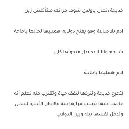
خديجة :تعال ياولدى شوف مراتك مبتأكلش زين
ادم بلا مبالاة وهو يفتح دولابه: هميليها لحالها ياحاجة
خديجة: واااااا ده بدل متجولها كلي
ادم :همليها ياحاجة
لتخرج خديجة وتتركها لتقف حياة وتقترب منه تعلم أنه
غاضب منها بسبب فرارها منه فالاوان الأخيرة لتنحنى
وتدخل نفسها بينه وبين الدولاب