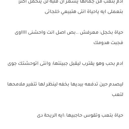
ادم بتعب من جمالها يشعر أن قلبه لن يتحمل اكثر:
بتعملى ايه ياحياة انتى هتبيعي خلجاتى
حياة بخجل: معرفش ..بص اصل انت واحشنى ااااوى
فجبت هدومك
ادم بحب وهو يقترب ليقبل جبينتها: وانتى اتوحشتك جوى
ليصدم حين تدفعه بيديها بخفه لينظر لها تتغير ملامحها
لتعب
حياة بتعب وتقوس حاجبيها :ايه الريحة دى