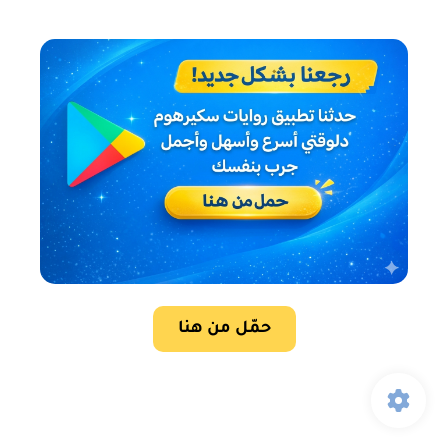
حمّل من هنا