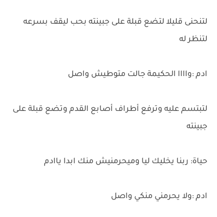
لتنحنى قليلا لتضع قبلة على جبينته بحب ليقف بسرعه
لتنظر له
ادم :واااا الحكيمة جالت متوطيش واصل
لتبتسم عليه وترفع أطراف أصابع القدم وتضع قبلة على
جبينته
حياة: ربنا يخليك ليا وميحرمنيش منك ابدا ياادم
ادم :ولا يحرمني منكي واصل