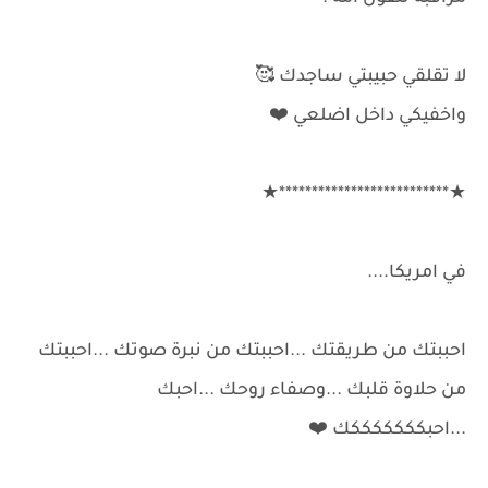
لا تقلقي حبيبتي ساجدك 🥰
واخفيكي داخل اضلعي ⁦❤️⁩
★**************************★
في امريكا....
احببتك من طريقتك ...احببتك من نبرة صوتك ...احببتك
من حلاوة قلبك ...وصفاء روحك ...احبك
...احبكككككككك ⁦❤️⁩