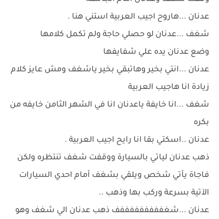
عدنان ...هاروح اجيب العربية استني هنا .
شغف ...عدنان لو حصلي حاجة ولم تكمل كلامها
وضع عدنان يده علي شفايفها
عدنان ...انتي بخير وهاتبقي بخير ياشغف ومش عايز كلام
زيادة انا هاجيب العربية
شغف ...انا خايفة ياعدنان انا في الشهر الثامن خايفه من
بكره
عدنان ..اسكتي بقا انا رايح اجيب العربية .
ذهب عدنان لياتي بالسيارة ووقفت شغف تنتظره ولكن
فاجاة يأتي شخص ويلقي بشغف أمام احدي السيارات
الآتية بسرعة وركب بها وذهب ..
عدنان ...شغفففففففففف ذهب عدنان الي شغف وهو