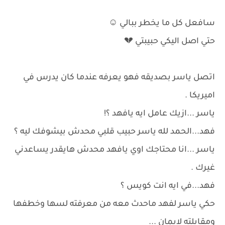
سافعل كل ما يخطر ببالي ⁦☺️⁩
حتي اصل اليكي حبيبتي ⁦💔
اتصل ياسر بصديقه فهو يعرفه عندما كان يدرس في
اميريكا .
ياسر ...ازيك عامل ايه يافهد ؟!
فهد...الحمد لله ياسر حبيب قلبي محدش بيشوفك ليه ؟
ياسر ...انا محتاجك اوي يافهد محدش هايقدر يساعدني
غيرك .
فهد...في ايه انت كويس ؟
حكي ياسر لفهد ماحدث معه من معرفته لسها وخطفها
ومقابلته لايمان ...