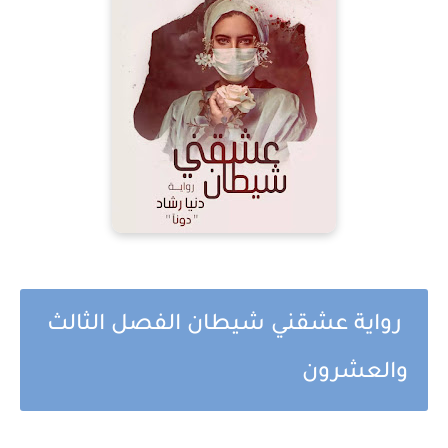
رواية عشقني شيطان الفصل الثالث
والعشرون