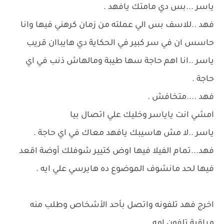
ياسر ...بس دي مامتك يافهد .
فهد ..للاسف بس الي عملته من زمان كرهني فيها وانا
حاسس ان في سر كبير في الحكاية دي هايباان قريب
ياسر ..انا اهم حاجة سها طيبة ومالهاش ذنب في اي
حاجة .
فهد ....متخافش .
امشي انت ياياسر وخليك علي اتصال بيا
ياسر ..لا مش هاسيبك يافهد معاك في اي حاجة .
فهد...تمام الفيلا فيها اوض كتيير شوفلك أوضة اقعد
فيها لحد مانشوف الموضوع ده هايرسي علي ايه .
اخرج فهد تلفونه واتصل بأحد الأشخاص وطلب منه
مراقبة تلفون امه .