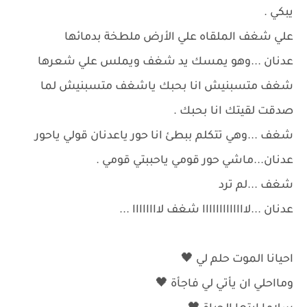
يبكي .
علي شغف الملقاه علي الأرض ملطخة بدمائها
عدنان ...وهو يمسك يد شغف ويملس علي شعرها
شغف متسبنيش انا بحبك ياشغف متسبنيش لما
صدقت لقيتك انا بحبك .
شغف ...وهي تتكلم ببطئ انا حور ياعدنان قولي ياحور
عدنان...ماشي حور قومي ياحببتي قومي .
شغف ...لم ترد
عدنان ...لااااااااااااا شغف لاااااااا ...
احيانا الموت حلم لي 🖤
ومااحلي ان يأتي لي فاجأة 🖤