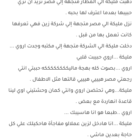
ذهبت مليكة الي المطار متجهة إلي مصر تريد أن تري
حبيبها بعدما اعترف لها بحبه .
نزل مليكة الي مصر متجهة إلي شركة زين فهي تعرفها
كانت تعمل بها من قبل .
دخلت مليكة الي الشركة متجهة إلي مكتبه وجدت اروي ...
مليكة ...اروي حبيبت قلبي
اروي ...بصوت كله بهجة ماليككككككككه حببتي انتي
رجعتي مصر هيييي هيييي قالتها مثل الاطفال .
مليكة...وهي تحتضن اروي وانتي كمان وحشتيني اوي لينا
قاعدة انهاردة مع بعض .
اروي ..طبعا هو انا هاسيبك ...
مليكة ...انا هادخل لزين عملالو مفاجأة هاحكيلك علي كل
حاجة بعدين ماشي .