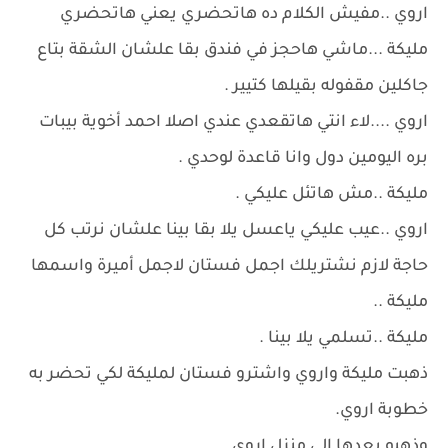
اروي ..مفيش الكلام ده هاتحضري يعني هاتحضري
مليكة ...ماشي هاحجز في فندق بقا علشان الشقة بتاع
جاكلين مقفوله بقيلها كتيير .
اروي ....لاء انتي هاتقعدي عندي اصلا احمد أخوية بيبات
بره اليومين دول وانا قاعدة لوحدي .
مليكة ..مش هاتئل عليكي .
اروي ..عيب عليكي ياعسل يلا بقا بينا علشان نرتب كل
حاجة لازم نشتريلك اجمل فستان لاجمل أميرة واسمها
مليكة ..
مليكة ..تسلمي يلا بينا .
ذهبت مليكة واروي واشترو فستان لمليكة لكي تحضر به
خطوبة اروي.
وذهبو بعدها الي منزل اروي ..