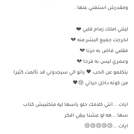
ومقدرش استغني عنها .
ليتني املك زمام قلبي ⁦❤️⁩
لخرجت جميع البشر منه 💔
فقلبي فاض به حزنا 💔
وعمري ليس به فرحا 💔
يتكلمو عن الحب 🖤 ياتو الي سيجدوني قد تألمت كثيرا
من كونه داخل حياتي 😢🖤
ايات ...انتي كلامك حلو ياسها ليه متكتبيش كتاب
سها ...هه لو عشنا يبقي افكر
ايات ...😢😢😢😢😢