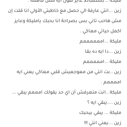
مليكة ...بستعباط عايز تقول ايه مش فاهمة .
زين ...انتي عارفة الي حصل مع خاطبتي الأولي انا قلت إن
مش هاحب تاني بس بصراحة انا بحبك يامليكة وعايز
اكمل حياتي معاكي .
مليكة ...اممممممم
زين ...دا ايه ده بقا
مليكة ...امممممم
زين ..بت انتي من معوجعيش قلبي معاكي يعني ايه
اممممم .
مليكة ..انت متعرفش أن اي حد يقولك امممم يبقي ...
زين ....يبقي ايه ؟
مليكة ... يبقي بيحبك
زين ...يعني انتي !!!