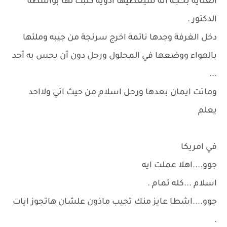
العناية بحجة أنه سيعطيها أدوية كتبت لها بواسطة
الدكتور .
دخل الغرفة وجدها نائمة اخرج سرنجة من جيبه وملئها
بالهواء ووضعها في المحلول ورحل دون أن يحس به أحد
...
وماتت ايمان بعدها ورحل اسلام من حيث اتي ولااحد
يعلم
في امريكا
جوو....اهلا عملت ايه
اسلام ...كله تمام .
جوو....اشطا عايز منك تجيب ماذون علشان هاتجوز ايات
.