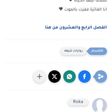
سلاما ايتها الحياة 🖤
انا الفائزة ففزت بالموت 🖤
الفصل الرابع والعشرون من هنا
روايات شيقه
Roka