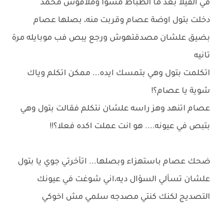
في الفيلا بعد ما الظباط مشوا وملاقوش محمد
دخلت بتول اوضة عصام وقربت منه، بصلها عصام
بضيق علشان مصدقتهوش ورجع يبص فب موبايله مرة
تانيه
اتكلمت بتول وهي بتمسك ايده... ممكن اتكلم وياك
شوية يا عصام؟!
عصام اتنهد وهز راسه علشان نتكلم فقالت بتول وهي
بتبص في عيونه.... هو انت عملت اكده فعلا؟!!
ضحك عصام باستهزاء وبصلها... اتأخرتي جوي يا بتول
علشان تسألي السؤال ديه،اني شوغت في عيونك
التصديج لكنك كنتي مصدجه سلمي مش اخوكي