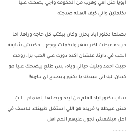
ابويا جتل امي وهرب من الحكومه واچي يضحك عليا
بكلمتين واني كيف الهبله صدجته
بصلها دكتور اياد بحزن وكان بيكتب كل حاجه وراها، اما
فريده عيطت اكتر بقهر واتكملت بوجع... مكنتش شايفه
الحب في دارنا، علشان اكده دورت علي الحب برا، روحت
حبيت احمد وبنيت حياتي وياه، بس طلع بيضحك عليا هو
كمان، ليه اني عبيطه يا دكتور وبصدج اي حاچه!!!
ساب دكتور اياد القلم من ايده وبصلها باهتمام...انتِ
مش عبيطه يا فريده هو اللي استغل طيبتك، للاسف في
اهل مينفعش نجول عليهم انهم اهل
.........