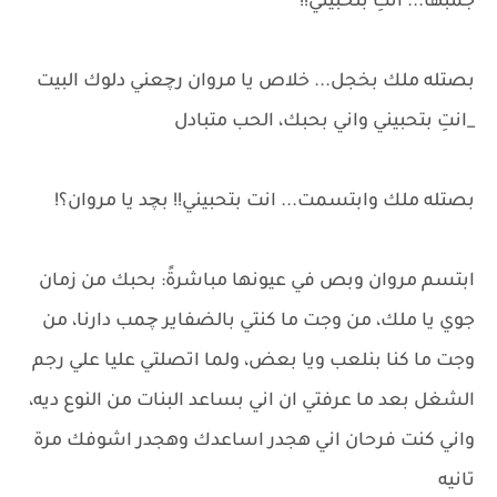
جمبها... انتِ بتحبيني!!
بصتله ملك بخجل... خلاص يا مروان رچعني دلوك البيت
_انتِ بتحبيني واني بحبك، الحب متبادل
بصتله ملك وابتسمت... انت بتحبيني!! بچد يا مروان؟!
ابتسم مروان وبص في عيونها مباشرةً: بحبك من زمان
جوي يا ملك، من وجت ما كنتي بالضفاير چمب دارنا، من
وجت ما كنا بنلعب ويا بعض، ولما اتصلتي عليا علي رجم
الشغل بعد ما عرفتي ان اني بساعد البنات من النوع ديه،
واني كنت فرحان اني هجدر اساعدك وهجدر اشوفك مرة
تانيه