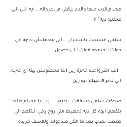
عصام قرب منها والدم بيغلي في عروقه... ايه اللي انتِ
عملتيه ديه؟!!!
سلمي ابتسمت باستفزاز.... اني معملتش حاچه اني
جولت الحجيجه قولت اللي حصول
_ انتِ اكتر واحده خابرة زين اننا محصولش بينا اي حاچه،
اني خابر الاعيبك ديه زين
ضحكت سلمي وسققت بايديها.... زين يا عصام طلعت
بتفهم، ايوه كل ديه تخطيط مني روح بجي اثبتلهم اني
طلعت بكذب بعد ما الكل صدجوك، وللاسف فريده