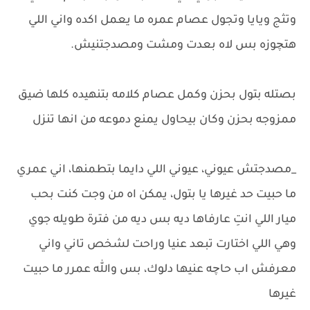
وتثج ويايا وتجول عصام عمره ما يعمل اكده واني اللي
هتچوزه بس لاه بعدت ومشت ومصدجتنيش.
بصتله بتول بحزن وكمل عصام كلامه بتنهيده كلها ضيق
ممزوجه بحزن وكان بيحاول يمنع دموعه من انها تنزل
_مصدجتش عيوني، عيوني اللي دايما بتطمنها، اني عمري
ما حبيت حد غيرها يا بتول، يمكن اه من وجت كنت بحب
ميار اللي انتِ عارفاها ديه بس ديه من فترة طويله جوي
وهي اللي اختارت تبعد عنيا وراحت لشخص تاني واني
معرفش اب حاچه عنيها دلوك، بس والله عمرر ما حبيت
غيرها