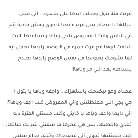
قربت منه بتول وحطت ايدها علي شعره... اني مش
ببرللها يا عصام بس فريده تعبانه جوي ومش جادرة تثج
في الناس وانت المفروض تلجي وياها وتساعدها، البت
شافت ابوها مع مرت حمزة في الاوضه، رايدها تعمل ايه
لما تشوفك بعيونها في نفس الوضع رايدها تصدج
ببساطه بعد اللي مر وياها!!
عصام وهو بيضحك باستهزاء... واجفه وياها يا بتول!!
هي بجي اللي مغلطتش واني المفروض كنت اجف وياها؟!
اني دايما واجف وياها يا خايتي وكنت مستني الفترة ديه
تعدي واخطبها، بس هي عمرها ما شفتني شريك حياتها،
كنت مستنيها تجولي اني مصدجاك وتجف جدام سلمي