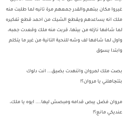
غيروا مكان ببتهم،والقدر جمعهم مرة تانيه لما طلبت منه
ملك انه يساعدهم ويقطع الشيك من احمد قطع تفكيره
لما شافها نازله من بيتها، قربت منه ملك وقعدت جمبه،
واول لما شافها لف وشه للنحية التانية من غير ما يتكلم
وابتدا يسوق
بصت ملك لمروان واتنهدت بضيق... انت دلوك
بتتچاهلني يا مروان؟!
مروان فضل يبص قدامه ومبصش ليها.... ايوه يا ملك،
عنديكي مانع؟!