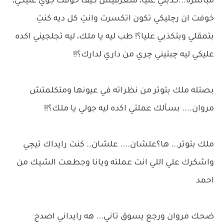
مباشرةً...كذبتي عليا، متعرفيش كيف خوفت جوي عليكي،
خوفت ان رچليكي تكون اتكسرت وانتِ كل ديه كنتِ
بتمقلي وبتكذبي عليا؟! طب ليه يا ملك، ليه تجلجيني اكده
عليكي ليه چبتيني چري من داري لدارك؟!!
بصتله ملك بتوتر من نظراته في عيونها ومتكلمتش
مروان.... بسألك عملتي اكده ليه جولي يا ملك؟!!
ملك بتوتر... ها؟علشان.... علشان.. كنت رايداك تيچي
واشكرك علي اللي انت عملته ويانا وجطعت الشيك من
احمد
ضحك مروان ورجع يسوق تاني... هه رايداني اصدج