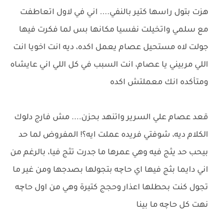
هزت بتول راسها كتير بالنفي.... اني في لاول اتعاطفت
مع سلمي واتخيلت نفسيا مكانها بس لما فكرت فيها
جولت لاه مستحيل عصام يعمل اكده، ديه انت اخويا انت
اللي مربيني يا عصام، انت السبب في كل اللي اني عايشاه
ومتأكده انك معملتش اكده
قعد عصام علي السرير واتنهد بحزن.... مش فارج دلوك
الكلام ديه، شوفتي فريده عملت ايه؟! المفروض لما حد
بيحب حد يثج فيه وهي عمرها ما جدرت تثج فيا، بالرغم من
اني دايما بثج فيها اي حاچه بتجولها بصدجها ومن غير ما
تجول كنت بحطلها اعذار وحجج كتيرة وهي من اول حاچه
نهت كل حاچه ما بينا