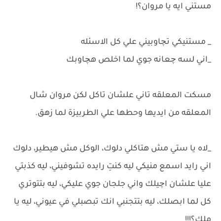
مستني ايه يا مروان؟!
_ مستنيكي تچاوبيني علي كل الاسئله
_اني لسه چعانه جوي لما اخلص هچاوبك
مسكت المعلقه تاني علشان تاكل لكن مروان شال
المعلقه من ايديها وحطها علي الطربيزة لما زهق.
_لاه يا ستي مش هتاكلي دلوك، الوكل مش هيطير، دلوك
اني رايد اسمع منيكي ليه كنتِ رايده تشوفيني، ليه كذبتي
عليا علشان اچيلك واني جلجان جوي عليكي، ليه بتتوتري
كل لما ابصلك، ليه بتتجنبي انك تبصبلي في عيوني، ليه يا
ملك؟!!!