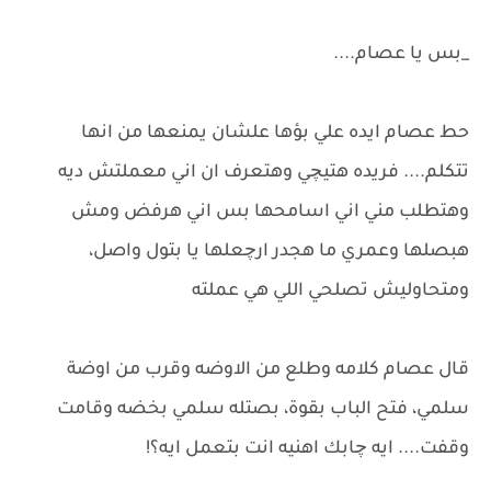
_بس يا عصام....
حط عصام ايده علي بؤها علشان يمنعها من انها
تتكلم.... فريده هتيچي وهتعرف ان اني معملتش ديه
وهتطلب مني اني اسامحها بس اني هرفض ومش
هبصلها وعمري ما هجدر ارچعلها يا بتول واصل،
ومتحاوليش تصلحي اللي هي عملته
قال عصام كلامه وطلع من الاوضه وقرب من اوضة
سلمي، فتح الباب بقوة، بصتله سلمي بخضه وقامت
وقفت.... ايه چابك اهنيه انت بتعمل ايه؟!