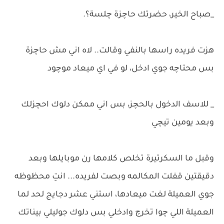
_صباح الخير، حضرتك حاچزة چلسة؟.
هزت فريده راسها بالنفي وقالت.. لاه اني مش حاچزة
بس محتاچه جوي ادخل، لو في اي ميعاد موچود
_ للاسف الدخول بالحچز، بس اني ممكن دلوك احچزلك
وبعد يومين تيچي
وقبل ما السكرتيرة تخلص كلامها رن موبايلها وبعد
دقيقتين قفلت المكالمه وبصت لفريده... انتِ محظوظه
جوي العميلة لغت ميعادها، استني عشر دجايج لحد لما
العميلة اللي چوا تخرچ وادخلي بس دلوك جوليلي بيناتك