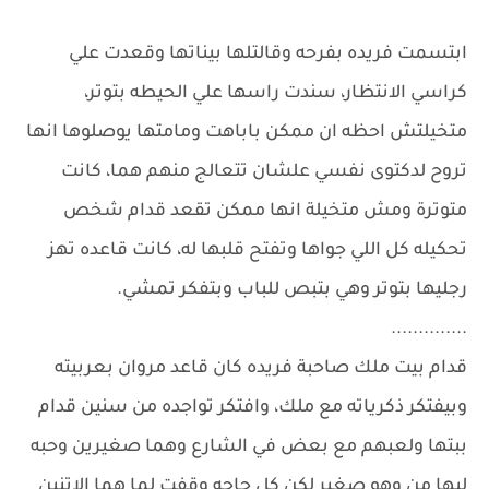
ابتسمت فريده بفرحه وقالتلها بيناتها وقعدت علي
كراسي الانتظار، سندت راسها علي الحيطه بتوتر،
متخيلتش احظه ان ممكن باباهت ومامتها يوصلوها انها
تروح لدكتوى نفسي علشان تتعالج منهم هما، كانت
متوترة ومش متخيلة انها ممكن تقعد قدام شخص
تحكيله كل اللي جواها وتفتح قلبها له، كانت قاعده تهز
رجليها بتوتر وهي بتبص للباب وبتفكر تمشي.
..............
قدام بيت ملك صاحبة فريده كان قاعد مروان بعربيته
وبيفتكر ذكرياته مع ملك، وافتكر تواجده من سنين قدام
ببتها ولعبهم مع بعض في الشارع وهما صغيرين وحبه
ليها من وهو صغير لكن كل حاجه وقفت لما هما الاتنين