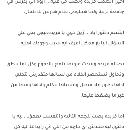
اخيرا اتكلمت فريده وبصت في عنيه... ايوه اني بدرس في
چامعة تربية ولما هخلوص علام هدرس للاطفال
ابتسم دكتور اياد... زين جوي يا فريده،نيچي بجي علي
السؤال البايغ ممكن اعرف ايه سبب وچودك اهنيه.
بصتله فريده وابتدت عيونها تلمع بالدموع وكل لما تنطق
وتحاول تستحضر الكلام من لسانها متقدرش تتكلم،
اداها دكتور اياد منديل واستناها تتكلم واداها وقتها من
غير ما يضغط عليها.
اما فريده بصت للجهه التانيه واتنفست بعمق... ليه يا
دكتور، ليه مخدش اي حاچه من اللي اني رايداها، ليه كل