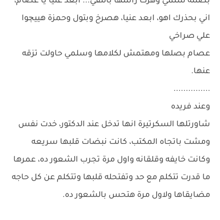
بصتله سلمي وهزت راسها بالنفي... ابعد عنيا يا عصام،
اني بحذرك اهو، ابعد عنيا، هصرخ وبتول وحمزة هييچوا
علي صراخي
عصام بصلها ومهتمش لكلامها وسلمي حاولت تزقه
عنها.
...............
وعند فريده
شاورتلها السكرتيرة انها تدخل عند الدكتور، خدت نفس
ومشت باتجاه المكتب، كانت نبضات قلبها سريعه
وكانت خايفه وقلقانه واول مرة تجرب الشعور ده، عمرها
ما قدرت تتكلم مع حد وتفتحله قلبها وتتكلم عن كل حاجه
مضايقاها ولاول مرة هتحس بالشعور ده.