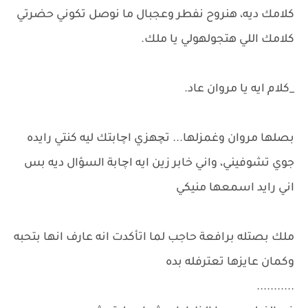
كلامك ديه، هنروح نفطر وعجبال ما نوصل تكوني حضرتي
كلامك اللي هتجولهولي يا ملك.
_كلام ايه يا مروان عاد.
بصلها مروان وغمزلها... تچهزي اچابتك ليه كنتي رايده
جوي تشوفيني، واني خابر زين ايه اچابة السؤال ديه بس
اني رايد اسمعها منيكي
ملك بصتله برافعة حاجب لما اتأكدت انه عارف انها بتحبه
وكمان عايزها تعترفله بده
...........