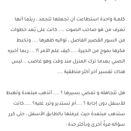
كلمــة واحدة استطاعت أن تجعلها تتجمد ، ريثما أنها
تعرف من هو صاحب الصوت .... كانت على بُعد خطوات
من السور القصير الفاصل ، تواليه ظهرها .... وتخبط
فكرها بموج من الحيرة .... كيف علم الأمر ؟! ....ربما أخبره
الصبي بعدما ترك المنزل منذ وقت وهو غاضب ...ليس
هناك تفسير آخر أكثر منطقية ....
هل تتجاهله و تمضي بسيرها ؟ .....أتذهب مبتعدة وتهبط
للأسفل دون إجابة ؟ ....أم تستدير وترد عليه؟ .....كانت
ستذهب مبتعدة حيث غرفتها بالطابق الأسفل ، حتى كرر
سؤاله مرةً أخرى وبأكثر حدة :