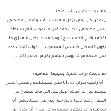
قالت وداد بتفس ابتسامتها :
_ يمكن كان زمان بزعل منه بسبب قسوته على مصطفى
، بس مصطفى الله يرحمه قبل ما يموت بأيام بسيطة
لقيته بيقولي أنه مسامح أبوه ونفسه يرضى عنه ، زي ما
يكون قلبه كان حاسس أنه هيموت .....قولت للبنات كده
بس صدمة موت أبوهم خليتهم يكرهوا جدهم أكتر .....
ثم تابعت براحة ظهرت بعينيها الصافية :
_ أنا راضية بقراره ده ، أنا مش هعيشلهم ونفسي أطمن
عليهم قبل ما أموت، الزعل على اللي فات نقصان من
العقل، وهما لحمه ومن حقه يدور على مصلحتهم ، أنا
شوفت واحد فيهم وأتمنيت ده في سري أنه يكون جوز