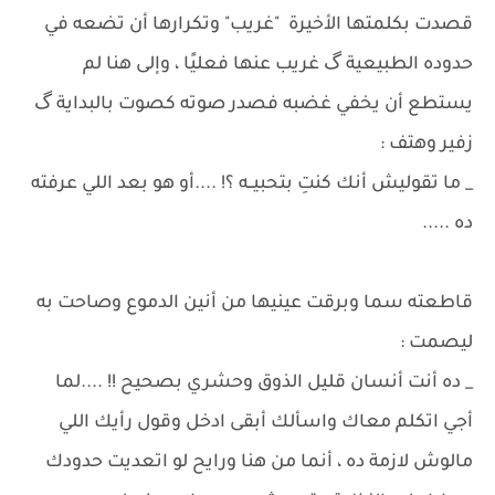
قصدت بكلمتها الأخيرة "غريب" وتكرارها أن تضعه في
حدوده الطبيعية گ غريب عنها فعليًا ، وإلى هنا لم
يستطع أن يخفي غضبه فصدر صوته كصوت بالبداية گ
زفير وهتف :
_ ما تقوليش أنك كنتِ بتحبيــه ؟! ....أو هو بعد اللي عرفته
ده .....
قاطعته سما وبرقت عينيها من أنين الدموع وصاحت به
ليصمت :
_ ده أنت أنسان قليل الذوق وحشري بصحيح !! ....لما
أجي اتكلم معاك واسألك أبقى ادخل وقول رأيك اللي
مالوش لازمة ده ، أنما من هنا ورايح لو اتعديت حدودك