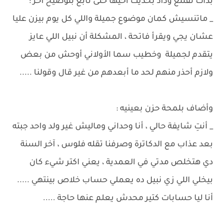
بدأت تقتنع وداد بحديث أخيها حتى تابع بتوضيح آخر :
_ ماتنسيش كمان موضوع جميلة واللي كل يوم بيزن عليا
عشان يجي ويقرأ فاتحة ، المشكلة أن نبيل اللي عايز
يتقدم لجميلة وخطيب سما الأولاني أوحش من بعض
ولازم أحذر منهم لحد ما أبعدهم من غير قال وقولنا .....
وأضاف بلمحة حزن بعينيه :
_ أنتِ شايفة حالي ، أنا وحداني وماليش غير ولد واحد جبته
بعد عذاب مع الدكاترة وصرفنا تقله فلوس ، آخر السنة
دي هتخلص مدتي في العمدية ، يعني اكتر شيء كان
بيخلي اللي زي نبيل ده يعملي حساب خلاص بينتهي .....
أنا ليا حسابات كتير محدش يعلم عنها حاجة .....