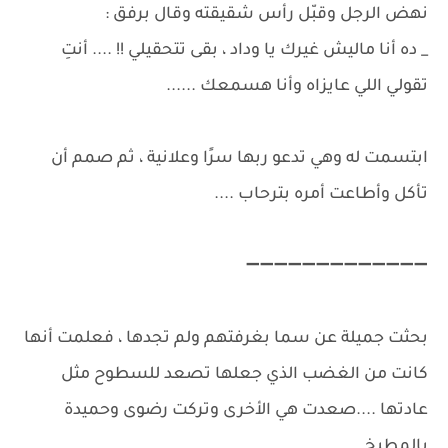
نهض الرجل وقبّل رأس شقيقته وقال برفق :
_ ده أنا ماليش غيرك يا وداد ، بقى تتحقيلي !! .... أنتِ
تقولي اللي عايزاه وأنا هسمعك ......
ابتسمت له وهي تدعو ربها سرًا وعلانية ، ثم صمم أن
تأكل وأطاعت أمره بترحاب ....
➖➖➖➖➖➖➖➖➖➖➖➖➖
بحثت جميلة عن سما بغرفتهم ولم تجدها ، فعلمت أنها
كانت من الغضب الذي جعلها تصعد للسطوح مثل
عادتها ....صعدت هي الأخرى وتركت رضوى وحميدة
بالمطبخ ......