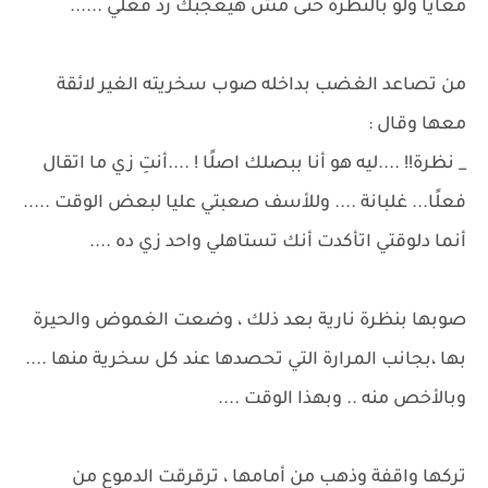
معايا ولو بالنظرة حتى مش هيعجبك رد فعلي ......
من تصاعد الغضب بداخله صوب سخريته الغير لائقة
معها وقال :
_ نظرة!! ....ليه هو أنا ببصلك اصلًا ! ....أنتِ زي ما اتقال
فعلًا... غلبانة .... وللأسف صعبتي عليا لبعض الوقت .....
أنما دلوقتي اتأكدت أنك تستاهلي واحد زي ده ....
صوبها بنظرة نارية بعد ذلك ، وضعت الغموض والحيرة
بها ،بجانب المرارة التي تحصدها عند كل سخرية منها ....
وبالأخص منه .. وبهذا الوقت ....
تركها واقفة وذهب من أمامها ، ترقرقت الدموع من