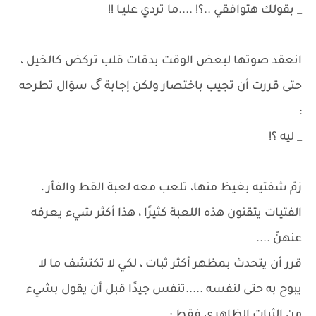
_ بقولك هتوافقي ..؟! ....ما تردي عليـا !!
انعقد صوتها لبعض الوقت بدقات قلب تركض كالخيل ،
حتى قررت أن تجيب باختصار ولكن إجابة گ سؤال تطرحه
:
_ ليه ؟!
زمّ شفتيه بغيظ منها، تلعب معه لعبة القط والفأر ،
الفتيات يتقنون هذه اللعبة كثيرًا ، هذا أكثر شيء يعرفه
عنهنّ ....
قرر أن يتحدث بمظهر أكثر ثبات ، لكي لا تكتشف ما لا
يبوح به حتى لنفسه .....تنفس جيدًا قبل أن يقول بشيء
من الثبات الظاهري فقط :