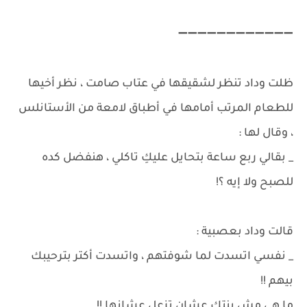
➖➖➖➖➖➖➖➖➖➖➖➖
ظلت وداد تنظر لشقيقها في عتاب صامت ، نظر أخيها
للطعام المرتب أمامها في أطباق لامعة من الأستانلس
، وقال لها :
_ بقالي ربع ساعة بتحايل عليكِ تاكلي ، هنفضل كده
للصبح ولا إيه ؟!
قالت وداد بعصبية :
_ نفسي اتسدت لما شوفتهم ، واتسدت أكتر بترحيبك
بيهم !!
ما هي مش بنتك عشان تزعل عشانها !!