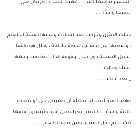
الشعور بداخلها أكثر .... أنهما ألتقيا گ غريبان حتى
يصبحا واحدًا .....
دخلت المنزل وخرجت بعد لحظات وبيديها صينية الطعام
، وضعتها بين يديه في لحظة خاطفة ، وظل هو واقفا
يحمل الصينية دون مبرر لوقوفه هذا ....تخضب وجهها
بحياء وقالت :
_ بعد أذنك .....
وهذه المرة أيضا لم تمهله أن يعترض حتى أو يضيف
كلمة واحدة ....ابتسم بغرابة من أمره وتسمره أمامها
هكذا ، ثم دخل المندرة وبين يديه الطعام ......