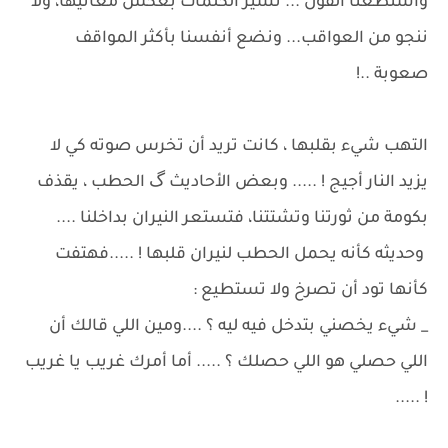
واستطعنا القول ... تسير الكلمات بعكس معانيها، ولا
ننجو من العواقب... ونضع أنفسنا بأكثر المواقف
صعوبة ..!
التهب شيء بقلبها ، كانت تريد أن تخرس صوته كي لا
يزيد النار أجيج ! ..... وبعض الأحاديث گ الحطب ، يقذف
بكومة من ثورتنا وتشتتنا، فتستعر النيران بداخلنا ....
وحديثه كأنه يحمل الحطب لنيران قلبها ! .....فهتفت
كأنها تود أن تصرخ ولا تستطيع :
_ شيء يخصني بتدخل فيه ليه ؟ ....ومين اللي قالك أن
اللي حصلي هو اللي حصلك ؟ ..... أما أمرك غريب يا غريب
! .....