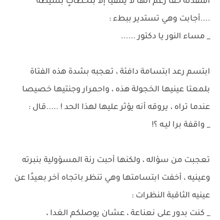
افتقدته حقا رغم أنها لا يلتقيا إلا بلحظاتٍ بسيطة
....أجابت وهي تستدير ببطء :
_ مساء النور يا دكتور ......
ابتسم رعد ابتسامة دافئة ، تعجبه بشدة هذه الفتاة
بلمعتا عينيها الخجولة هذه ، واحمرار وجنتيها خصيصا
عندما تراه ، يروقه أنه يؤثر عليها لهذا الحد ! .....قال :
_ واقفة برا ليـه ؟!
تعجبت من سؤاله ، ولكنها أحبت رنة المسؤولية بنبرته
وعينيه ، أخفت ابتسامتها وهي تنظر باتجاه آخر بعيدًا عن
عينيه الثاقبة النظرات :
_ كنت بدور على نعناعة ، عشان يوصلكم الغدا ،