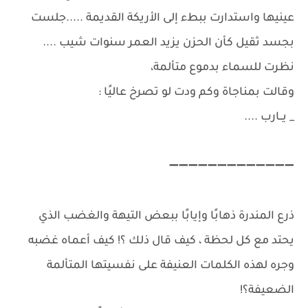
عينيها واستدارت ببطء إلى الأريكة القديمة .....جلست
بجسد ثقيل كأن الحزن يزيد العمر سنوات شيب ....
نظرت للسماء بدموع متألمة،
وقالت بمناجاة وكم ودت لو تصرخ عاليًا :
_ يــارب ....
➖➖➖➖➖➖➖➖➖➖➖➖➖
ذرع المندرة ذهابًا وإيابًا ببعض التيهة والغضب الذي
يحتد مع كل لحظة ، كيف قال ذلك ؟! كيف أعماه غضبه
وجره لهذه الكلمات العنيفة على نفسيتها المتألمة
الضعيفة؟!