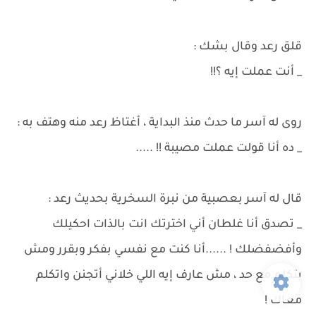
قلق رعد وقال بشك :
_ أنت عملت إيه ؟!!
روى له آسر ما حدث منذ البداية ، أغتاظ رعد منه وهتف به :
_ ده أنا قولت عملت مصيبة !! .....
قال له آسر بعصبية من نبرة السخرية بحديث رعد :
_ تصدق أنا غلطان أني اخترتك انت بالذات احكيلك
وأفضفضلك ! ......أنا كنت مع نفسي بفكر وبقرر ومش
بتكلم مع حد ، مش عارف إيه اللي خلاني أتجنن واتكلم
معاك !