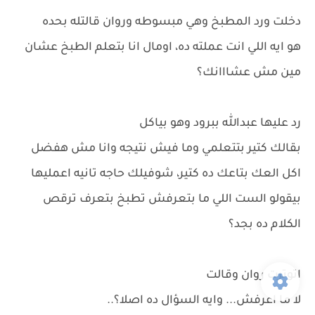
دخلت ورد المطبخ وهي مبسوطه وروان قالتله بحده
هو ايه اللي انت عملته ده، اومال انا بتعلم الطبخ عشان
مين مش عشااانك؟
رد عليها عبدالله ببرود وهو بياكل
بقالك كتير بتتعلمي وما فيش نتيجه وانا مش هفضل
اكل العك بتاعك ده كتير، شوفيلك حاجه تانيه اعمليها
بيقولو الست اللي ما بتعرفش تطبخ بتعرف ترقص
الكلام ده بجد؟
اتوترت روان وقالت
لا ما اعرفش... وايه السؤال ده اصلا؟..