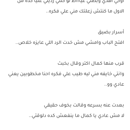
اوكي اهدي وبطلي عياااط لو كنتي رديتي عليا كده من
الاول ما كنتش زعلتك مني علي فكره..
أسرار بضيق
افتح الباب وامشي مش خدت الرد اللي عايزه خلاص..
قرب منها كمال اكتر وقال بخبث
وانتي خايفه مني ليه طيب علي فكره احنا مخطوبين يعني
عادي وو..
بعدت عنه بسرعه وقالت بخوف حقيقي
لا مش عادي يا كمال ما ينفعش كده دلوقتي..