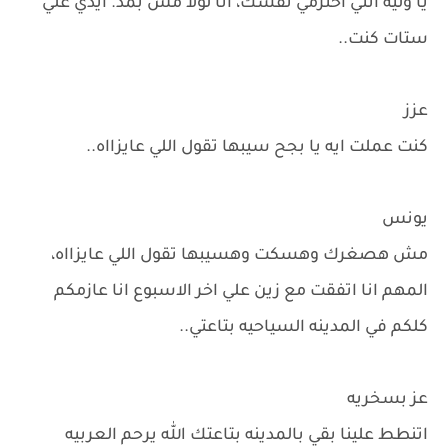
يا وليه انتي احترمي نفسك، انا لولا مش بمد. ايدي علي
ستات كنت..
عزز
كنت عملت ايه يا بجح سيبها تقول اللي عايزااه..
يونس
مش هصغرك وهسكت وهسيبها تقول اللي عايزااه،
المهم انا اتفقت مع زين علي اخر الاسبوع انا عازمكم
كلكم في المدينه السياحيه بتاعتي..
عز بسخريه
اتنطط علينا بقي بالمدينه بتاعتك الله يرحم العربيه