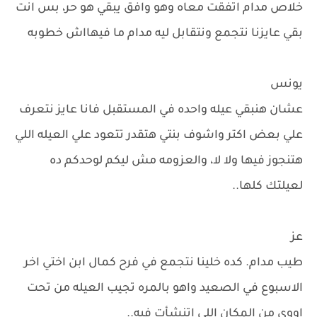
خلاص مدام اتفقت معاه وهو وافق يبقي هو حر، بس انت
بقي عايزنا نتجمع ونتقابل ليه مدام ما فيهااش خطوبه
يونس
عشان هنبقي عيله واحده في المستقبل فانا عايز نتعرف
علي بعض اكتر واشوف بنتي هتقدر تتعود علي العيله اللي
هتنجوز فيها ولا لا، والعزومه مش ليكم لوحدكم ده
لعيلتك كلها..
عز
طيب مدام. كده خلينا نتجمع في فرح كمال ابن اختي اخر
الاسبوع في الصعيد واهو بالمره تجيب العيله من تحت
اووي من المكان اللي اتنشأت فيه..