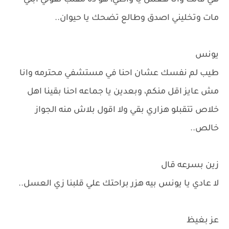
هي قالت وانا هعمل يا واطي، هو ده مقلب تقولي ابني
مات وتخليني اصدق وطالع تضحك يا حيوان..
يونس
طيب لم نفسك عشان احنا في مستشفي محترمه وانا
مش عايز اقل منكم، وبعدين يا جماعه احنا بقينا اهل
خلاص تتقبلو هزاري بقي ولا اقول بلاش منه الجواز
خالص..
زين بسرعه قال
لا عادي يا يونس بيه هزر براحتك علي قلبنا زي العسل..
عز بغيظ