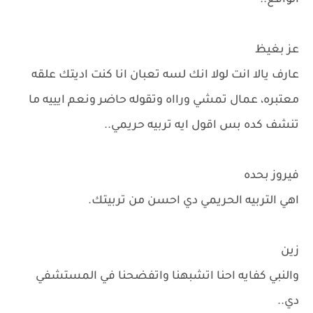
الواقع..
عز بغيظ
عارف يالا انت لولا انك لسه تعبان انا كنت اديتك علقه
معتبره، عمال تمشي ورااه وتقوله حاضر ونعم ايييه ما
تنشف كده بس اقول ايه تربيه حريمي..
فيروز بحده
اهي التربيه الحريمي دي احسن من تربيتك.
زين
والنبي كفايه احنا اتشبهنا واتفضحنا في المستشفي
دي..