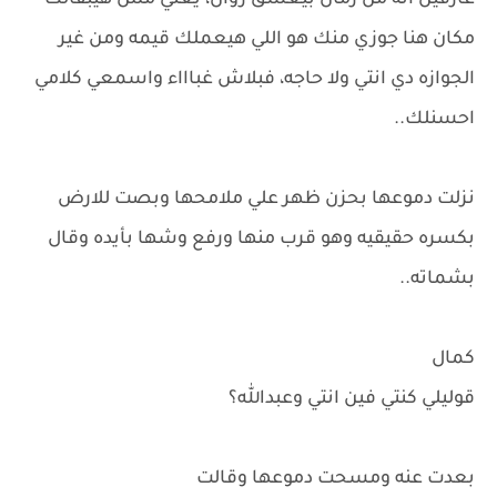
عارفين انه من زمان بيعشق روان، يعني مش هيبقالك
مكان هنا جوزي منك هو اللي هيعملك قيمه ومن غير
الجوازه دي انتي ولا حاجه، فبلاش غباااء واسمعي كلامي
احسنلك..
نزلت دموعها بحزن ظهر علي ملامحها وبصت للارض
بكسره حقيقيه وهو قرب منها ورفع وشها بأيده وقال
بشماته..
كمال
قوليلي كنتي فين انتي وعبدالله؟
بعدت عنه ومسحت دموعها وقالت