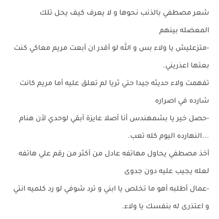
شعر مصطفي بالذنب نحوها و لا يعرف كيف يحل تلك
المعضله بينهم
-متزعليش يا ولاء بس و الله لو أقدر ان أبعت مريم معاكي كنت
بعتها اعذريني.
تفهمت ولاء حديثه جيدا حتي ثريا لم تعلق عليه أما مريم كانت
شارده في اصراره
-حصل خير يا بشمهندس أنا أصلا عايزة أبقي لوحدي لأن هنام
...النهارده اليوم كله تعب.
أخذ مصطفي يحاول مهاتفه عادل من أكثر من رقم علي هاتفه
لعله يجيب عليه دون جدوى
-عمال أطلبه أهو ما تخلص يا ابني و ترد شوفي لو رد كلميه انتي
و اعتذرى له بنفسك يا ولاء.