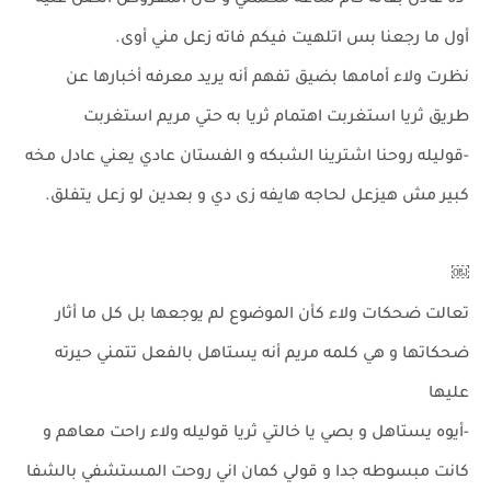
-ده عادل بقاله كام ساعه مكلمني و كان المفروض أتصل عليه
أول ما رجعنا بس اتلهيت فيكم فاته زعل مني أوى.
نظرت ولاء أمامها بضيق تفهم أنه يريد معرفه أخبارها عن
طريق ثريا استغربت اهتمام ثريا به حتي مريم استغربت
-قوليله روحنا اشترينا الشبكه و الفستان عادي يعني عادل مخه
كبير مش هيزعل لحاجه هايفه زى دي و بعدين لو زعل يتفلق.
￼
تعالت ضحكات ولاء كأن الموضوع لم يوجعها بل كل ما أثار
ضحكاتها و هي كلمه مريم أنه يستاهل بالفعل تتمني حيرته
عليها
-أيوه يستاهل و بصي يا خالتي ثريا قوليله ولاء راحت معاهم و
كانت مبسوطه جدا و قولي كمان اني روحت المستشفي بالشفا