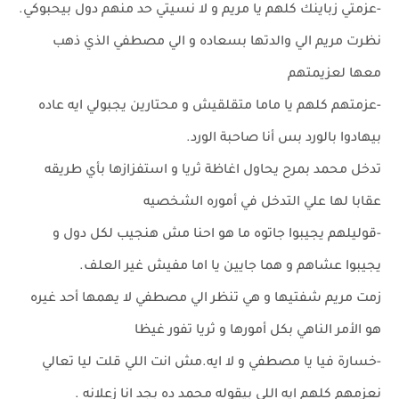
-عزمتي زباينك كلهم يا مريم و لا نسيتي حد منهم دول بيحبوكي.
نظرت مريم الي والدتها بسعاده و الي مصطفي الذي ذهب
معها لعزيمتهم
-عزمتهم كلهم يا ماما متقلقيش و محتارين يجبولي ايه عاده
بيهادوا بالورد بس أنا صاحبة الورد.
تدخل محمد بمرح يحاول اغاظة ثريا و استفزازها بأي طريقه
عقابا لها علي التدخل في أموره الشخصيه
-قوليلهم يجيبوا جاتوه ما هو احنا مش هنجيب لكل دول و
يجيبوا عشاهم و هما جايين يا اما مفيش غير العلف.
زمت مريم شفتيها و هي تنظر الي مصطفي لا يهمها أحد غيره
هو الأمر الناهي بكل أمورها و ثريا تفور غيظا
-خسارة فيا يا مصطفي و لا ايه.مش انت اللي قلت ليا تعالي
نعزمهم كلهم ايه اللي بيقوله محمد ده بجد انا زعلانه .