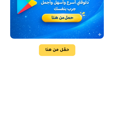
حمّل من هنا