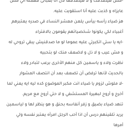
-مش هيصدقك و لا هيصدقها لأن أنا بغبائى فهمته اني مش
عايزاه و كذبت عليه أنا استقويت عليه.
هز ضياء رأسه بيأس يلعن معشر النساء في صدره يعتبرهم
أغبياء لكي يكونوا شخصياتهم يقومون بالافتراء
-ايه يا ستي اتكبرتي عليه عموما لو ما صدقنيش يبقي تروحي له
و مش عيب و لا ذل و لاضعف منك لو بتحبيه
نظرت ولاء و ياسمين كل منهم الأخرى برعب لتبادر ولاء
بالحديث لأنها ترفض أن تضعف بعد أن انتصف المشوار
-لا ملوش لزوم يا ضياء انت مكبر الموضوع كده ليه ايه يعني لما
أخرج و أروح لبهيرة المستشفي و لا حتي أروح مع مريم.
تنهد ضياء بضيق و زفر أنفاسه بحنق و هو ينظر لها و لياسمين
يريد تلقينهم درس أن اذا أحب الرجل امرأه يعتبر نفسه ولي
أمرها