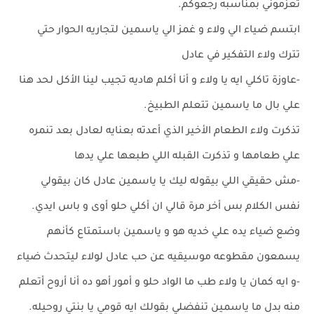
تعزموني بمناسبه رجعوكم.
ابتسم ضياء الي ولاء و غمز الي ياسمين لتجاريه الحوار حتي
تترك ولاء التفكير في عادل
-عاوزة تاكلي ايه يا ولاء و أنا أكلم هاديه تجيب لينا الأكل لحد هنا
علي بال ما ياسمين تتعلم الطبيخ.
تذكرت ولاء الطعام الأخير الذي أعدته بعنايه لعادل بعد تنمره
علي طعامها و تذكرت القبله اللي طبعها علي يدها
-مش حقيقي اللي بيقوله ليك يا ياسمين عادل كان بيقولي
نفس الكلام بس أخر مرة قالي ان أكلي حلو أوى و باس ايدي.
وضع ضياء يده علي خديه هو و ياسمين باستمتاع كأنهم
يسمعون مقطوعه موسيقيه عن حب عادل لولاء ليتحدث ضياء
-و ايه كمان يا ولاء طب ما الواد حلو و أمور أهو ده أنا أروح أتعلم
منه بدل ما ياسمين تنفضلي بقولك ايه قومي يا بنتي روحيله.