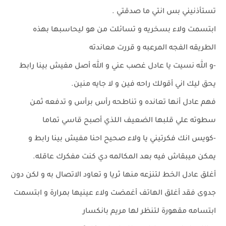
تستأذنيني بس انتي ما صدقتي .
ابتسمت ولاء بسخريه و تسائلت من هو ليحاسبها بهذه
الطريقه الفجه المرعبه و قررت معاندته
-و الله نسيت يا عادل غصب عني و الله أصل مفيش بينا رابط
يحق ليك اني أقولك راحه فين و لا جايه منين.
فهم عادل أنها تعانده و تناطحه رأس برأس و تدفعه ثمن
سطوته علي قلبها الضعيف اللذي أصبح قاسي تماما
-كويس انك فكرتيني يا ولاء صحيح احنا مفيش بينا رابط و
يمكن ميبقاش فيه بعد المكالمه دي كنت مفكرك عاقله.
أغلق عادل الخط لتنزعه منها ثريا و تعاود الاتصال به و لكن دون
جدوى فقد أغلق الهاتف أغمضت ولاء عينيها بمرارة و ابتسمت
ابتسامه مقهورة لتنظر لها مريم بانكسار