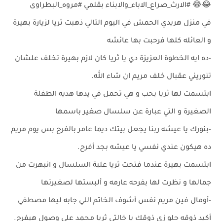
😂😂 #الارث_صراع_الاباء_والابناء بقلمي #مروه_البطراوى
في منزل هريدي الحمش في اليوم التالي ذهبت ثريا لزيارة بهيرة
و العائله كلها فرحبت بها عائشه
-ده ايه الخطوة العزيزة دي يا ثريا كان لازم بهيرة تخلف علشان
تنوريني عقبال خلف مريم ان شاء الله.
ابتسمت لها ثريا بحب و هي تحمل في يدها هديه الطفلة
الصغيرة و التي عبارة عن سلسال صغير باسمها
-بنورك يا عيشه ربنا يجعل بيتك ديما عامر بالفرح بس يوم مريم
ده هيكون عندي نفسي يا عيشه بجد أفرح.
ابتسمت بهيرة عندما فتحت ثريا علبة السلسال و انبهرت من
جمالها و نظرت لها بفرحه عارمه و ألبستها لصغيرتها
-أومال فين مريم نفس أشوف الخاتم اللي جابه ليها مصطفي
أكيد ذوقه حلو زى ذوقك يا خالتي ثريا محمد علي وصول هيفرح.