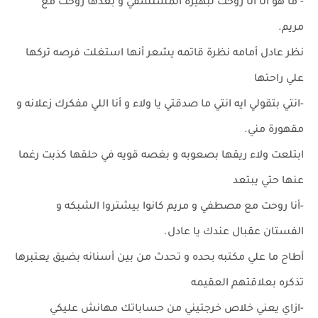
- ما هو أنا أنا روحت لبهيرة المستشفي و بعدها روحت مع
مريم.
نظر عادل أمامه نظرة قاتمه يشعر أنها استغلت فرصه تركها
علي راحتها
-انتي بتقولي ايه انتي ما صدقتي يا ولاء و أنا اللي مفكرك زعلانه و
مقهورة مني.
ابتلعت ولاء ريقها بصعوبه و بغصه قويه في حلقها كذبت رغما
عنها حتي يبتعد
-أنا روحت مع مصطفي و مريم كانوا بيشتروا الشبكه و
الفستان عقبال عندك يا عادل.
أطاح ما علي مكتبه بحده و تحدث من بين أسنانه بضيق يعتبرها
تذكره بعلاقتهم العقيمه
-ازاي يعني خلاص خرجتيني من حساباتك مهانش عليكي