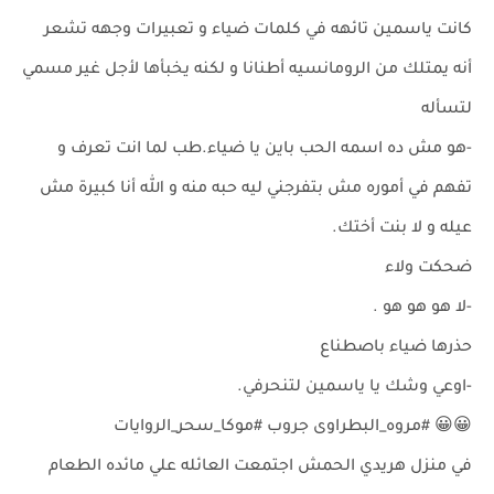
كانت ياسمين تائهه في كلمات ضياء و تعبيرات وجهه تشعر
أنه يمتلك من الرومانسيه أطنانا و لكنه يخبأها لأجل غير مسمي
لتسأله
-هو مش ده اسمه الحب باين يا ضياء.طب لما انت تعرف و
تفهم في أموره مش بتفرجني ليه حبه منه و الله أنا كبيرة مش
عيله و لا بنت أختك.
ضحكت ولاء
-لا هو هو هو .
حذرها ضياء باصطناع
-اوعي وشك يا ياسمين لتنحرفي.
😀😀 #مروه_البطراوى جروب #موكا_سحر_الروايات
في منزل هريدي الحمش اجتمعت العائله علي مائده الطعام