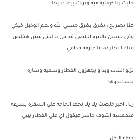
جابت رنا كوبايه ميه ونزلت بيها عليها
هنا بصريخ : بغرق بغرق حسبي الله ونعم الوكيل فيكي
وفي حسين بالمره اخلصي قدامي يا اختي مش هخلص
منك النهار ده انا عارفه قدامي
نزلو البنات وبدأو يجهزون الفطار وسميه وساره
بيساعدوها
رنا : اخير خلصت يلا يلا نحط الحاجه علي السفره بسرعه
متحمسه اشوف جاسر هيقول اي علي الفطار يييي
حطو الاكل