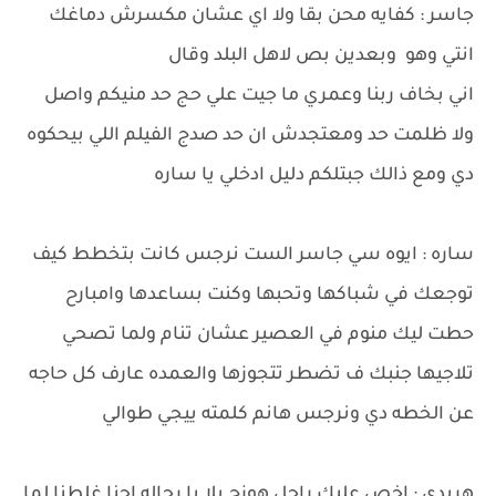
جاسر : كفايه محن بقا ولا اي عشان مكسرش دماغك
انتي وهو وبعدين بص لاهل البلد وقال
اني بخاف ربنا وعمري ما جيت علي حج حد منيكم واصل
ولا ظلمت حد ومعتجدش ان حد صدج الفيلم اللي بيحكوه
دي ومع ذالك جبتلكم دليل ادخلي يا ساره
ساره : ايوه سي جاسر الست نرجس كانت بتخطط كيف
توجعك في شباكها وتحبها وكنت بساعدها وامبارح
حطت ليك منوم في العصير عشان تنام ولما تصحي
تلاجيها جنبك ف تضطر تتجوزها والعمده عارف كل حاجه
عن الخطه دي ونرجس هانم كلمته ييجي طوالي
هريدي : اخص عليك راجل هوزج يلا يا رجاله احنا غلطنا لما