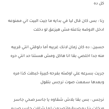
كل ده
رنا : بس كان قال ليا في بدايه ما جيت البيت اني ممنوعه
ادخل الاوضه بتاعته مش هيزعق لو دخلت
حسين : ده كان زمان لانك غريبه أما دلوقتي انتي قريبه
منه جدا اخلصي بقا انا هاكل ومش هستنا حد انتي حره
جريت بسرعه علي اوضته بفرحه كبيرة خبطت كذا مره
وبعدها سمعت صوت نرجس بتقول
نرجس : بس بقا بلاش شقاوه يا جاسر صحي جاسر
ودخلت رنا بعصبية واتصدمت لما شافت جاسر صدره