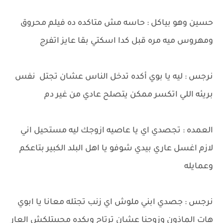
حسين وهو بياكل : حاسه مش متاكده ده فيلم محروق
ومهروس ميه مره قبل كدا اسكتي بقا عايز اتفرج
نرجس : ليه يا بوي أكده تدخل الناس عشان تجتل نفس
بريئه اللي اتكسر ممكن يتصلح عادي من غير دم
العمده : تجصدي اي يا عاصيه ازوجك ليه مستحيل اني
لازم اغسل عاري بيدي شوفو يا اهل البلد الكبير بتاعكم
وعمايله
نرجس : جصدي ابني ملوش اي زنب تجتله معانا يا ابوي
هات الماذون وزوجنا عشان ترتاح وبكده مجيبتلكش العار