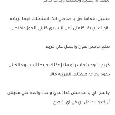
بصت له بضيق ومشيت وبدأت تذاكر
حسين :معاها حق يا صاحبي انت استهبلت فيها بزياده
بقولك اي بقا كلملي أهل البت دي خليني اتجوز واخلص
طلع جاسر الفون واتصل علي كريم
كريم : ايوه يا جاسر لو هنا زهقتك جيبها البيت و مالكش
دعوه بحاجه هبعتلك العربيه حالا
جاسر : اي يا عم مش كدا اهدي واحده واحده حتي مفيش
أزيك ولا عامل اي في اي يا جدع