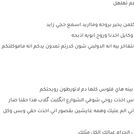
هم تهلهل
من يحير بروحه ومااريد اسمع حجي زايد
ايل اخذنا وروح ابويه اذبحه
خر بيه انه الدولبني شون كدرتم تمدون يدكم انه ماموكلتكم
 بينه هاي فلوس كلها دم لاتورطون رويحتكم
لناس اخذت روحي شوفي الشوارع انگلبت گلاب هذا حقنا صار
ني الم عتيك وهمه عايشين بقصور اني اخذت حقي وبس وكل
الحرام عبالك الكل مثلك