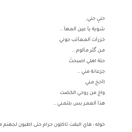
حنيِ حني ِ
شـوية يآ عين آلمـهآ ..
خزرآت آلمـعآتب جوني
مـن گثر مـآلوم ..
حتة اهلي اصبحتَ
جزعانة مني ..
اآخخ مـني
واخ من روحي الكضت
هذآ آلعمـر بس بلتمـني ..
خوله : هاي البقت تاكلون حرام حتى اطبون لجهنم م