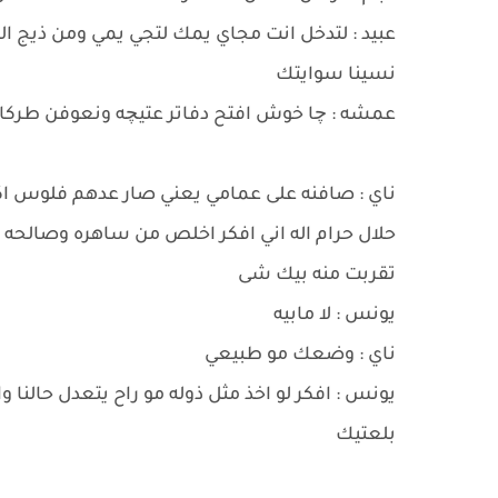
عبيد : لتدخل انت مجاي يمك لتجي يمي ومن ذيج الم
نسينا سوايتك
عمشه : چا خوش افتح دفاتر عتيچه ونعوفن طركا
ناي : صافنه على عمامي يعني صار عدهم فلوس اك
حلال حرام اله اني افكر اخلص من ساهره وصالحه
تقربت منه بيك شى
يونس : لا مابيه
ناي : وضعك مو طبيعي
يونس : افكر لو اخذ مثل ذوله مو راح يتعدل حالن
بلعتيك