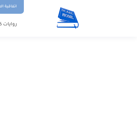
اتفاقية ال
روايات ك