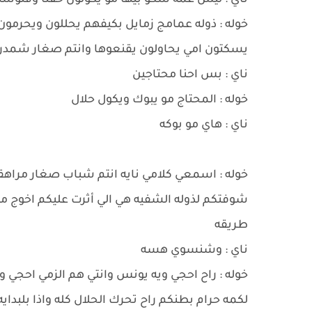
ناي : ليش عمه شكو بيها مو يكولون حقنا وفلوسن
خوله : ذوله عمامج زمايل بكيفهم يحللون ويحرمون 
يسكتون امي يحاولون يقنعوها وانتم صغار شمدري
ناي : بس احنا محتاجين
خوله : المحتاج مو يبوك ويكول حلال
ناي : هاي مو بوكه
خوله : اسمعي كلامي نايه انتم شباب صغار مراه
شوفتكم لذوله الشفيه هي الي أثرت عليكم اخوج 
طريقه
ناي : وشنسوي هسه
خوله : راح احجي ويه يونس وانتي هم الزمي احجي و
لكمه حرام بطنكم راح تحرك الحلال كله واذا بلبدا