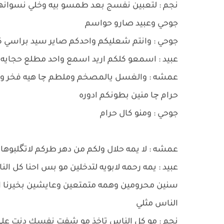
نجم : لتعبين نفسج بعد طمسو بيه وخلي نسوان
جوحي وعبيد صارو حواسم
جوحي : وانتم شعليكم واحدكم صاير سيد براسي كل
عبيد : اسمعو كلكم اريد اسمع واحد مطلع حجايه وك
عمشه : والغسل يالمصخم وملطم چا هيه فخر ونتفا
حرام چا منين بطونكم ادوره
جوحي : ومنو كال حرام
عمشه : لا يمه حلال ولكم من دهر طركم لاتگلبوها
عبيد : يمه رحمه لابويه لتدخلين مو بس احنا كل ا
سنين محرومين وهمه متمتعين وعايشين بخيرنا ا
الناس مثلي
نجم : مو كل الناس تاخذ مو شفت نفسك دنت على 