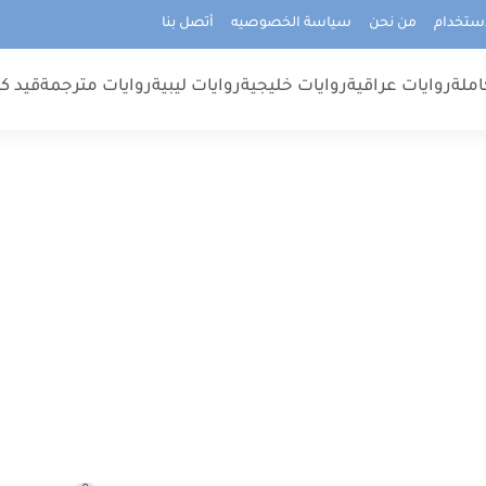
استخدام
من نحن
سياسة الخصوصيه
أتصل بنا
املة
روايات عراقية
روايات خليجية
روايات ليبية
روايات مترجمة
قيد كت