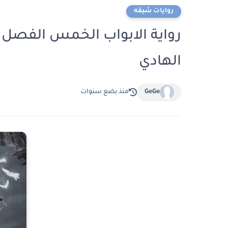
روايات شيقه
الهادي
GeGe
منذ بضع سنوات