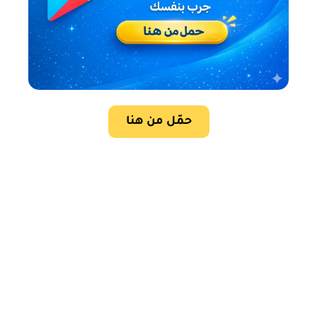
حمّل من هنا