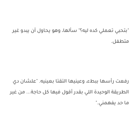
"بتحبي تعملي كده ليه؟" سألها، وهو يحاول أن يبدو غير
متطفل.
رفعت رأسها ببطء، وعينيها التقتا بعينيه. "علشان دي
الطريقة الوحيدة اللي بقدر أقول فيها كل حاجة... من غير
ما حد يفهمني."