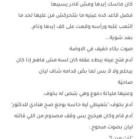
كان ماسك إيدها ومش قادر يسيبها
فضل قاعد كده عينيه ما بتتحركش من عليها لحد ما
التعب غلبه ورأسه وقعت على كف إيدها ونام.
بعد شوية...
صوت بكاء خفيف في الاوضة
آدم فتح عينه ببطء عقله كان لسه مش فاهم إذا كان
بيحلم ولا لأ بس لما بصّ قدامه شاف ليان
صاحيَة
وعنيها مليانة دموع وهي بتبص له بخوف.
أدم بخوف:"بتعيطي ليه حاسه بوجع صح هنادي للدكتور"
أدم قام وكان هيخرج بس وقف مصدوم من اللي قالته
ليان بصوت مبحوح :
"انت مين؟"