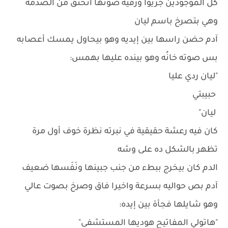
كل الموجودين جريوا ورقية صوتها اتخنق من الصدمة
وهي بتصرخ باسم ليان
آدم حضن راسها بين إيديه وهو بيحاول يمسك أعصابه
بس صوته خانُه وهو بينده عليها بهمس:
"ليان ردي عليا
حبيبتي
ليان"
كان فيه رعشة حقيقية في نبرته نظرة خوف أول مرة
تظهر بالشكل ده على وشه
الدم كان بيخرج ببطء من جنب جبينها ونَفَسها ضعيف
آدم بص حواليه بسرعة واخيرا فاق وصرخ بصوت عالي
وهو شايلها فجأة بين إيده:
"هاتولي المفاتيح هوديها المستشفى"