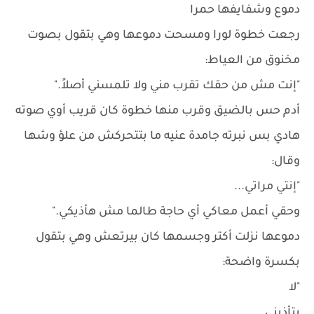
دموع وشفايفها حمرا
رجعت خطوة لورا ومسحت دموعها وهي بتقول بصوت
مخنوق من العياط:
"إنت مش من حقك تقرب مني ولا تلمسني أصلاً."
أدم حس بالضيق وقرب منها خطوة كان قريب أوي صوته
هادي بس نبرته جامدة عنيه ما بتتحركش من علؤ وشها
وقال:
"إنتي مراتي...
وحقي أعمل معاكي أي حاجة طالما مش هأذيكي."
دموعها نزلت أكتر وجسمها كان بيرتعش وهي بتقول
بكسرة واضحة:
"لا
بتأذيني