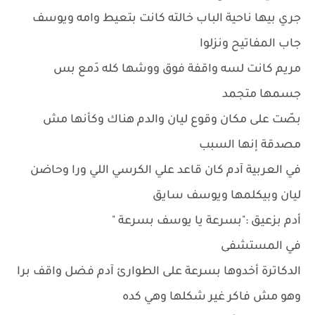
جري بيها ناحية الباب خالته كانت بتعيط وامه ويوسف
جاب المفاتيح ونزلوا
مريم كانت لسه واقفة فوق ووشها كله دَمع بس
جسمها متجمد
بصّت على مكان وقوع ليان والدم هناك وكأنها مش
مصدقة إنها السبب
في العربية آدم كان قاعد علي الكرسي اللي ورا وحاضن
ليان وبيكلمها ويوسف سايق
أدم بزعيق :"بسرعة يا يوسف بسرعة "
في المستشفى
الدكاترة أخدوها بسرعة على الطوارئ آدم فضل واقف برا
وهو مش فاكر غير شكلها وهي كده