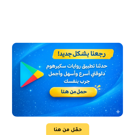
حمّل من هنا