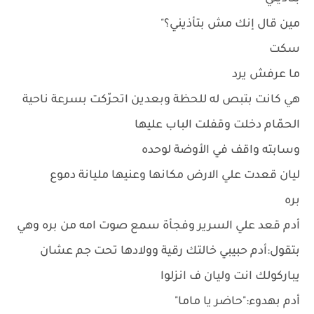
مين قال إنك مش بتأذيني؟"
سكت
ما عرفش يرد
هي كانت بتبص له للحظة وبعدين اتحرّكت بسرعة ناحية
الحمّام دخلت وقفلت الباب عليها
وسابته واقف في الأوضة لوحده
ليان قعدت علي الارض مكانها وعنيها مليانة دموع
بره
أدم قعد علي السرير وفجأة سمع صوت امه من بره وهي
بتقول:أدم حبيبي خالتك رقية وولادها تحت جم عشان
يباركولك انت وليان ف انزلوا
أدم بهدوء:"حاضر يا ماما"