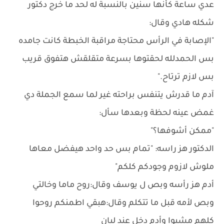
عدي ساعة كأنها سنين بالنسبة له لحد ما خرج دكتور
شكله هادي وقال:
"الإصابة في الرأس محتاجة مراقبة الخبطة كانت جامده
بس الحمدلله لحقتوها بسرعة متقلقش هتفوق قريب
بس لازم ترتاح."
آدم ما قدرش يتنفس براحته غير لما سمع الجملة دي
غمض عينه لحظة وبعدها سأل:
"ممكن أشوفها؟"
الدكتور هز راسه: "تمام بس حد واحد هيفضل معاها
ملوش لازوم وجودكم كلكم"
أدم هز رأسه وبص ل يوسف وقال:روح ماما وخالتي
وبص لأمه قبل ما تتكلم وقال:هبقي اطمنكم روحوا
كلهم مشيوا وأدم دخل عند ليان