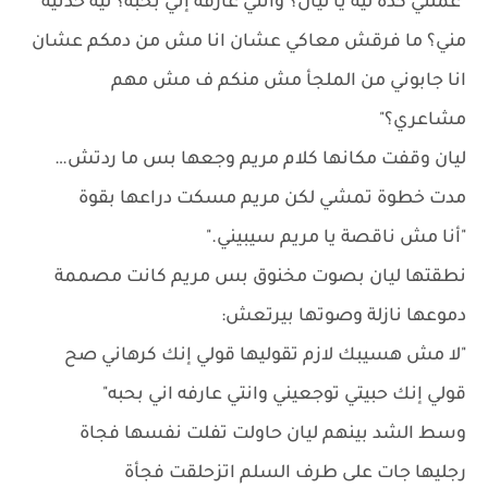
"عملتي كده ليه يا ليان؟ وانتي عارفة إني بحبه؟ ليه خدتيه
مني؟ ما فرقش معاكي عشان انا مش من دمكم عشان
انا جابوني من الملجأ مش منكم ف مش مهم
مشاعري؟"
ليان وقفت مكانها كلام مريم وجعها بس ما ردتش…
مدت خطوة تمشي لكن مريم مسكت دراعها بقوة
"أنا مش ناقصة يا مريم سيبيني."
نطقتها ليان بصوت مخنوق بس مريم كانت مصممة
دموعها نازلة وصوتها بيرتعش:
"لا مش هسيبك لازم تقوليها قولي إنك كرهاني صح
قولي إنك حبيتي توجعيني وانتي عارفه اني بحبه"
وسط الشد بينهم ليان حاولت تفلت نفسها فجاة
رجليها جات على طرف السلم اتزحلقت فجأة