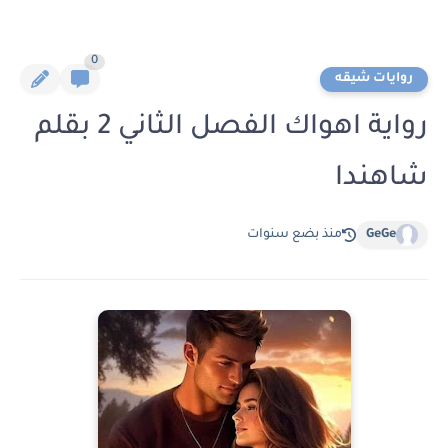
0
روايات شيقه
رواية اهواك الفصل الثاني 2 بقلم
شاهندا
GeGe
منذ بضع سنوات