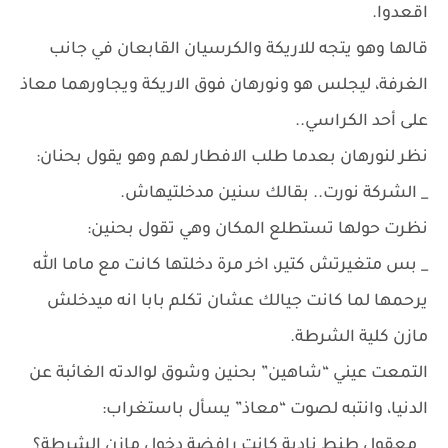
اقعدوا.
قالها وهو يتجه للاريكة والكرسيان القابعان في جانب
الغرفة، ليجلس هو ونورهان فوق الاريكة ويجاورهما معاذ
على أحد الكراسي..
نظر لنورهان بعدما طلب الافطار لهم وهو يقول بحنان:
_ الشركة نورت.. بقالك سنين مدخلتيهاش.
نظرت حولها تستطلع المكان وهي تقول بحنين:
_ بس متغيرتش كتير، اخر مرة دخلتها كانت مع ماما الله
يرحمها لما كانت جيالك عشان تكلم بابا انه ميدخلش
مازن كلية الشرطة.
التمعت عيني “شاهين” بحنين وشوق لوالدته الغائبة عن
الدنيا، وانتبه لصوت “معاذ” يسأل باستغراب:
_ معقول طنط نادية كانت رافضة دخول مازن الشرطة؟