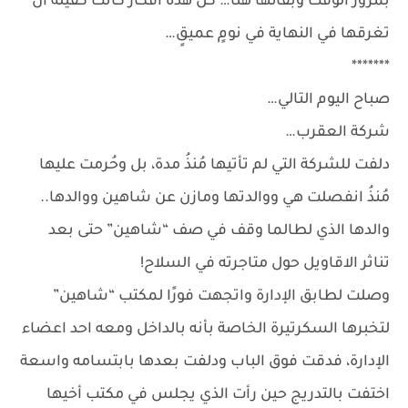
بمرور الوقت وبقائها هنا… كل هذه أفكار كانت كفيلة أن
تغرقها في النهاية في نومٍ عميقٍ…
*******
صباح اليوم التالي…
شركة العقرب…
دلفت للشركة التي لم تأتيها مُنذُ مدة، بل وحُرمت عليها
مُنذُ انفصلت هي ووالدتها ومازن عن شاهين ووالدها..
والدها الذي لطالما وقف في صف “شاهين” حتى بعد
تناثر الاقاويل حول متاجرته في السلاح!
وصلت لطابق الإدارة واتجهت فورًا لمكتب “شاهين”
لتخبرها السكرتيرة الخاصة بأنه بالداخل ومعه احد اعضاء
الإدارة، فدقت فوق الباب ودلفت بعدها بابتسامه واسعة
اختفت بالتدريج حين رأت الذي يجلس في مكتب أخيها