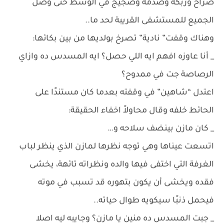
صراخ وربكة وصدمة وضجيج في الوسط حتى وصل
الجميع للمستشفى القريبة لحد ما..
وهناك وقفت” نادية” تصرخ بولديها من بين بكائها:
_ أنا عاوزه افهم ايه اللي حصل؟ ايه المسدس ده وازاي
الرصاصة جت في ممدوح؟
اعتدل “شاهين” في وقفته بعدما كان مستندًا على
الحائط خلفه وقال محاولاً اخفاء الحقيقة:
_ كان مازن بينضف سلاحه و…
اتسعت عيناها وهي توجه نظرها لمازن الذي ينظر لباب
الغرفة التي اختفى فيها والده ونظراته تائهة، يخشى
فقده ويخشى أن يكون بتهوره قد تسبب في موته
فيحمل ذنبًا سيكويه طوال حياته..
_ جبت المسدس ده منين يا مازن؟ وجايبه ليه اصلا