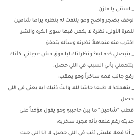
_ استنى يا مازن.
توقف بضجر واضح وهو يلتفت له بنظره يراها شاهين
للمرة الأولى، نظرة لا يكمن فيها سوى الكره والشر،
اقترب منه متجاهلاً نظرته وسأله بتحفز:
_ بتبصلي كده ليه؟ ونظراتك ليا فوق مش عجباني، كأنك
بتتهمني بأني السبب في اللي حصل.
رفع جانب فمه ساخراً وهو يعقب:
_ بتهمك! لا طبعا حاشا لله، وانتَ ذنبك ايه يعني في اللي
حصل.
قطب “شاهين” ما بين حاجبيهِ وهو يقول مؤكداً على
حديثه رغم علمه بأنه مجرد سخريه:
_ أنا فعلا مليش ذنب في اللي حصل، لا انا اللي جبت