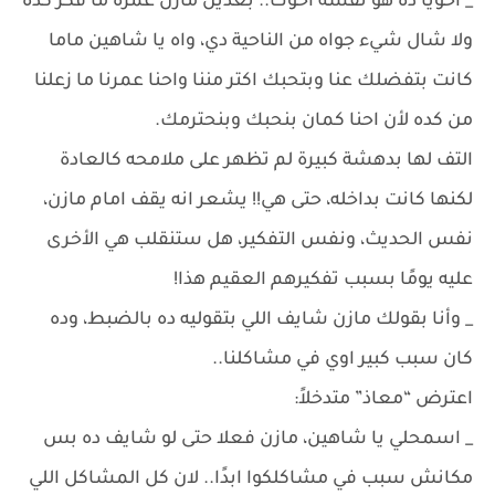
_ اخويا ده هو نفسه اخوك.. بعدين مازن عمره ما فكر كده
ولا شال شيء جواه من الناحية دي، واه يا شاهين ماما
كانت بتفضلك عنا وبتحبك اكتر مننا واحنا عمرنا ما زعلنا
من كده لأن احنا كمان بنحبك وبنحترمك.
التف لها بدهشة كبيرة لم تظهر على ملامحه كالعادة
لكنها كانت بداخله، حتى هي!! يشعر انه يقف امام مازن،
نفس الحديث، ونفس التفكير، هل ستنقلب هي الأخرى
عليه يومًا بسبب تفكيرهم العقيم هذا!
_ وأنا بقولك مازن شايف اللي بتقوليه ده بالضبط، وده
كان سبب كبير اوي في مشاكلنا..
اعترض “معاذ” متدخلاً:
_ اسمحلي يا شاهين، مازن فعلا حتى لو شايف ده بس
مكانش سبب في مشاكلكوا ابدًا.. لان كل المشاكل اللي