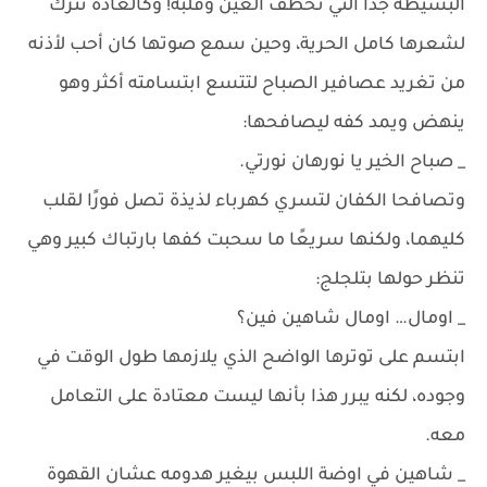
البسيطة جدًا التي تخطف العين وقلبه! وكالعادة تترك
لشعرها كامل الحرية، وحين سمع صوتها كان أحب لأذنه
من تغريد عصافير الصباح لتتسع ابتسامته أكثر وهو
ينهض ويمد كفه ليصافحها:
_ صباح الخير يا نورهان نورتي.
وتصافحا الكفان لتسري كهرباء لذيذة تصل فورًا لقلب
كليهما، ولكنها سريعًا ما سحبت كفها بارتباك كبير وهي
تنظر حولها بتلجلج:
_ اومال… اومال شاهين فين؟
ابتسم على توترها الواضح الذي يلازمها طول الوقت في
وجوده، لكنه يبرر هذا بأنها ليست معتادة على التعامل
معه.
_ شاهين في اوضة اللبس بيغير هدومه عشان القهوة