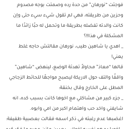
فوجئت “نورهان” من حدة رده وصمتت بوجه مصدوم
وحزين من طريقته، فهي لم تقول شيء سيء حتى وإن
كانت والدته تفضله بطريقة ما وتحمل له حبًا زائدًا ما
المشكلة في هذا!!؟
_ اهدي يا شاهين طيب، نورهان مقالتش حاجه غلط
يعني!
قالها “معاذ” محاولاً تهدئة الوضع، لينهض “شاهين”
واقفًا والتف حول الاريكة ليصبح مواجهًا للحائط الزجاجي
المطل على الخارج وقال بخنقة:
_ جزء كبير من مشاكلي مع اخوها كانت بسبب كده، انه
شايفني واخد حب واهتمام اكبر من امي وابوه.
اغضبها عدم رغبته في ذكر اسمه فقالت بعصبية طفيفة: