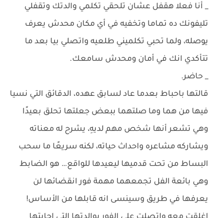
_ أنا فعلا هقفل عشان تلحقي تكلمي والدتك وتقفلي
تليفونك ده تماما وتخفيه في أي مكان محدش يعرف
يوصله، ولما تحبي تكلميني طلعيه واتصلي بيا بعد ما
تتأكدي انك في أمان ومحدش سامعك.
_ حاضر.
قالتها باحباط بعدما عاد لسابق عهده، الدقائق التي نسيا
فيها من هما وما صلتهما ببعض جعلتها تحلق بعيدًا
وهي تشعر أنها شخص مهم لديهِ، يشرح له معناته
ويشاركه مشاعره واحداث حياته، لكنه سريعًا ما سحب
البساط من تحت قدميها ليعيدها للواقع… هو الضابط
وهي بائعة الفل تجمعهما مهمة فور انقضائها لن
يعرفها في طريق وسينسى انه قابلها من الأساس!
اغلقت معه واتصلت على الفور بوالدتها التي اجابتها