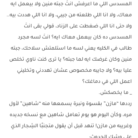
المسدس اللي ما اعرفش انتَ جبته منين ولا بيعمل ايه
معاك، ولا انا اللي طلعته من جيبي، ولا انا اللي هددت بيه..
ولا حتى انا اللي ضغطت على الزناد، قولي بقى انتَ
المسدس ده كان بيعمل معاك ايه؟ انتَ لسه مجرد
طالب في الكليه يعني لسه ما استلمتش سلاحك، جبته
منين وكان غرضك ايه لما جبته؟ يا ترى كنت ناوي تخلص
عليا بيه؟ ولا جايبه مخصوص عشان تهددني وتخليني
اعمل اللي في دماغك؟
_ ما يخصكش.
رددها “مازن” بقسوة ونبرة يسمعها منه “شاهين” لأول
مره، وكأن اليوم هو يوم تعامل شاهين مع نسخه جديده
وغريبه من مازن! تنهد قبل أن يقول متجنبًا الشِجار الذي
على وشك الحدوث: