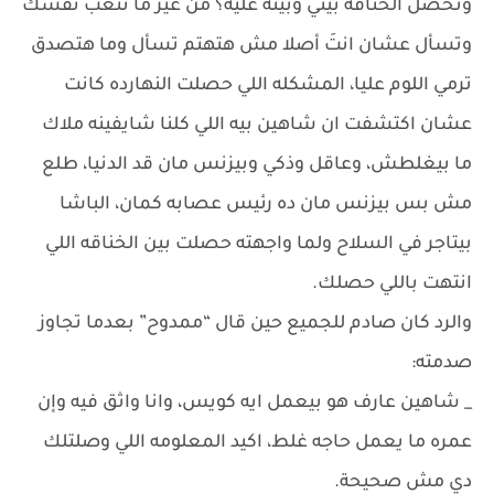
وتحصل الخناقه بيني وبينه عليه؟ من غير ما تتعب نفسك
وتسأل عشان انتَ أصلا مش هتهتم تسأل وما هتصدق
ترمي اللوم عليا، المشكله اللي حصلت النهارده كانت
عشان اكتشفت ان شاهين بيه اللي كلنا شايفينه ملاك
ما بيغلطش، وعاقل وذكي وبيزنس مان قد الدنيا، طلع
مش بس بيزنس مان ده رئيس عصابه كمان، الباشا
بيتاجر في السلاح ولما واجهته حصلت بين الخناقه اللي
انتهت باللي حصلك.
والرد كان صادم للجميع حين قال “ممدوح” بعدما تجاوز
صدمته:
_ شاهين عارف هو بيعمل ايه كويس، وانا واثق فيه وإن
عمره ما يعمل حاجه غلط، اكيد المعلومه اللي وصلتلك
دي مش صحيحة.