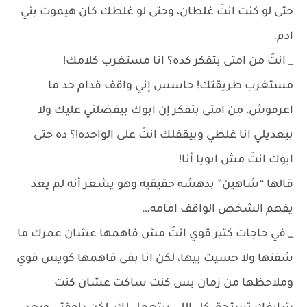
حتى لو كنت انتَ غلطان، وحتى لو غلطك كان هيموت بني
ادم.
_ انتَ من امتى بتفكر كده؟ انا مستغرب كلامك!
مستغرب طريقتك! حاسس إني واقف قدام حد ما
اعرفوش، من امتى بتفكر إن ابوك بيفضلني عليك ولا
بيعديلي انا غلطي وبيقفلك انتَ على الواحده!؟ ده حتى
ابوك انتَ مش ابويا أنا!
قالها “شاهين” بدهشه حقيقيه وهو يشعر أنه لم يعد
يفهم الشخص الواقف امامه…
_ في حاجات كتير قوي انتَ مش فاهمها عشان عمرك ما
شفتها ولا حسيت بيها، لكن انا بقى فاهمها كويس قوي
وملاحظها من زمان بس كنت ساكت عشان كنت