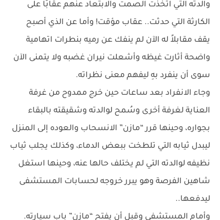
والدته التي اتخذت الصمت والابتعاد عنهم عقابًا على
الكارثة التي حدثت.. عقاب مؤقت! وأما عن الذي أصبح
يقف مقابلاً له الآن لم ينفك عن رميه بنطرات اتهامية
واضحة أثارت غيظه وأشعلت نيران غضبه ولا يتمنى الآن
سوى أن ينفرد بهِ ليفهم معنى نظراته.
وجاء الانفراد بعد ساعات حين خرج ممدوح من غرفة
العناية لغرفة أخرى وسُمح لوالدته وشقيقته بالبقاء
بجواره، وحينها قرر “مازن” الانسحاب والعوده إلى المنزل
ليبدل ثيابه التي تلطخت ببعض الدماء، وكذلك يجلب ثياب
نظيفه لوالدته التي لم يختلف حالها عنه، وحينها استغل
شاهين الفرصة وهو يبرر خروجه لحسابات المستشفى
ليدفعها..
وأمام المستشفى وقبل أن يفتح “مازن” باب سيارته.