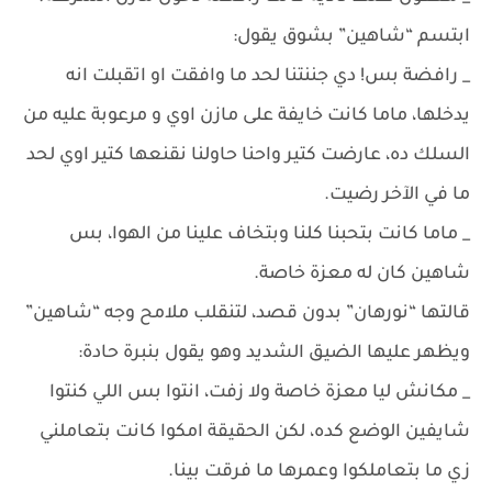
ابتسم “شاهين” بشوق يقول:
_ رافضة بس! دي جننتنا لحد ما وافقت او اتقبلت انه
يدخلها، ماما كانت خايفة على مازن اوي و مرعوبة عليه من
السلك ده، عارضت كتير واحنا حاولنا نقنعها كتير اوي لحد
ما في الآخر رضيت.
_ ماما كانت بتحبنا كلنا وبتخاف علينا من الهوا، بس
شاهين كان له معزة خاصة.
قالتها “نورهان” بدون قصد، لتنقلب ملامح وجه “شاهين”
ويظهر عليها الضيق الشديد وهو يقول بنبرة حادة:
_ مكانش ليا معزة خاصة ولا زفت، انتوا بس اللي كنتوا
شايفين الوضع كده، لكن الحقيقة امكوا كانت بتعاملني
زي ما بتعاملكوا وعمرها ما فرقت بينا.