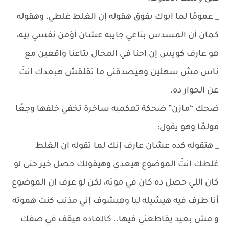
_ عمومًا لما ابوك يفوق هقوله إن الغلط غلطي، وهقوله
كمان أن المسدس بتاعي جايبه عشان أؤمن نفسي بيه،
هو عارف كويس إن احنا في المجال بتاعنا واقعين مع
ناس مش سهلين وهيصدقني ما تقلقش هبعدك انتَ
عن الحوار ده.
ضحك “مازن” ضحكة تهكميه ساخرة تخفي خلفها وجعًا
مؤلمًا وهو يقول:
_ هتقوله كده عشان عارف إنك لما تقوله ان الغلط
غلطك انتَ الموضوع هيعدي وهيقولك حصل خير حتى لو
كان اللي حصل ده كان في موته، لكن لو عرف ان الموضوع
أنا طرف فيه هيشيله ليا وهيشوف إني مذنب كنت هموته
و مش بعيد يقاطعني فيها.. كالعاده هيقف في صفك