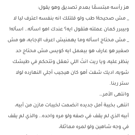
هز رأسه مبتسمًا بعدم تصديق وهو يقول:
_ مش صحيحة! طب ولو قلتلك انه بنفسه اعترف ليا لا
وبيبرر كمان عملته هتقول ايه؟ عندك اهو اسأله.. اسأله!
_ مش محتاج اسأله وما يهمنيش اعرف الإجابه، هو مش
صغير هو عارف هو بيعمل ايه كويس مش محتاج حد
ينظر عليه، ويا ريت انتَ اللي تعقل وتتحكم في طيشك
شويه، اديك شفت أهو كان هيجيب أجلي النهارده لولا
ستر ربنا.
وانتهى الأمر…
انتهى بخيبة أمل جديده انضمت لخيبات مازن من أبيه،
أبيه الذي لم يقف في صفه ولو مره واحده.. والذي لم يقف
في وجه شاهين ولو لمره مماثلة،