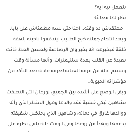
بتعمل بيه ايه؟
نظر لها معاتبًا:
_ معتقدش ده وقته.. احنا حتى لسه مطمناش على بابا.
وبعد انتهاء جملته خرج الطبيب ليندفعوا ناحيته بلهفة
قلقة فيخبرهم انه بخير وان الرصاصة ولحسن الحظ كانت
بعيدة عن القلب بعدة سنتيمترات، وأنها مسألة وقت
وسيتم نقله من غرفة العناية لغرفة عادية بعد التأكد من
مؤشراته الحيوية..
وبقى الوضع على أشده بين الجميع، نورهان التي التصقت
بشاهين تبكي خشية فقد والدها وهول المنظر الذي رأته
ووالدها غارق في دمائه، وشاهين الذي يحتضن شقيقته
يدعمها ويهدأ من روعها وفي الوقت ذاته يلقي نظرة على