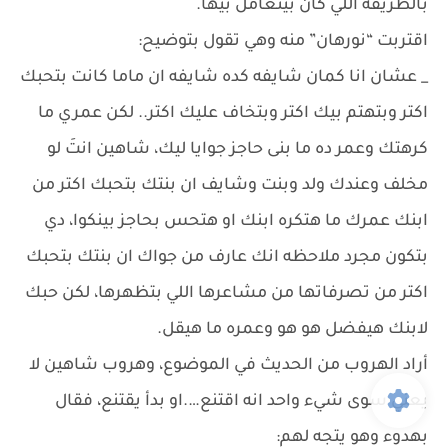
بالطريقه اللي كان بيتعامل بيها.
اقتربت “نورهان” منه وهي تقول بتوضيح:
_ عشان انا كمان شايفه كده شايفه ان ماما كانت بتحبك
اكتر وبتهتم بيك اكتر وبتخاف عليك اكتر.. لكن عمري ما
كرهتك وعمر ده ما بنى حاجز جوايا ليك، شاهين انتَ لو
مخلف وعندك ولد وبنت وشايف ان بنتك بتحبك اكتر من
ابنك عمرك ما هتكره ابنك او هتحس بحاجز بينكوا، دي
بتكون مجرد ملاحظه انك عارف من جواك ان بنتك بتحبك
اكتر من تصرفاتها من مشاعرها اللي بتظهرها، لكن حبك
لابنك هيفضل هو هو وعمره ما هيقل.
أراد الهروب من الحديث في الموضوع، وهروب شاهين لا
يعني سوى شيء واحد انه اقتنع….او بدأ يقتنع، فقال
بهدوء وهو يتجه لهم: