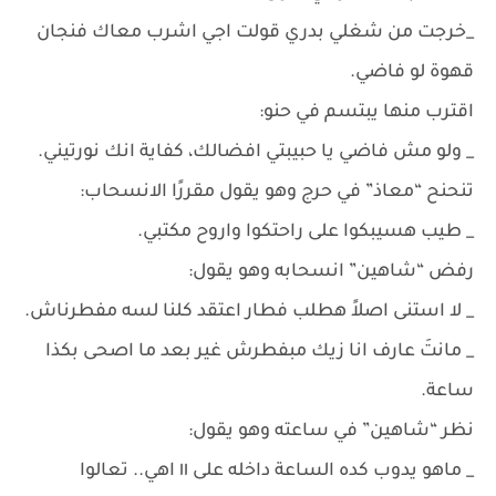
_خرجت من شغلي بدري قولت اجي اشرب معاك فنجان
قهوة لو فاضي.
اقترب منها يبتسم في حنو:
_ ولو مش فاضي يا حبيبتي افضالك، كفاية انك نورتيني.
تنحنح “معاذ” في حرج وهو يقول مقررًا الانسحاب:
_ طيب هسيبكوا على راحتكوا واروح مكتبي.
رفض “شاهين” انسحابه وهو يقول:
_ لا استنى اصلاً هطلب فطار اعتقد كلنا لسه مفطرناش.
_ مانتَ عارف انا زيك مبفطرش غير بعد ما اصحى بكذا
ساعة.
نظر “شاهين” في ساعته وهو يقول:
_ ماهو يدوب كده الساعة داخله على ١١ اهي.. تعالوا