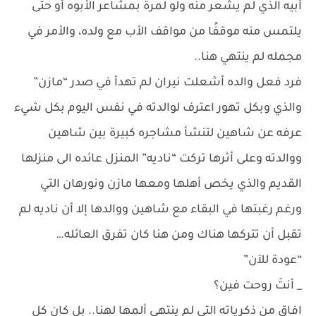
أبيه الذي لم يشعر منه ولو لمرة بمشاعر الأبوه أو حتى
يلتمس منه موقفًا من مواقف الأب مع ولده، والأمر في
مجمله لم ينتهي هنا..
فرد فعل والده أشعلت نيران لم تهدأ في صدر “مازن”
والذي وبكل تهور اعترف لوالدته في نفس اليوم بكل شيء
عرفه عن شاهين لتنشأ مشاجره كبيرة بين شاهين
ووالدته وعلى أثرها تركت “ناديه” المنزل عائده الى منزلها
القديم والذي يخص أهلها ومعها مازن ونورهان التي
ورغم رغبتها في البقاء مع شاهين ووالدها إلا أن ناديه لم
تقبل أن تتركها هناك ومن هنا كان تفرق العائله…
“عودة للآن”
_ أنتَ روحت فين؟
افاق من ذكرياته التي لم ينتهي ألمها لهنا.. بل كان كل