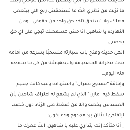
شايفك تستحق كل اللي بيتعمل لك، لكن دلوقتي وبعد
ما نزلت من نظري انتَ ما تستحقش ربع اللي بيتعمل
معاك، ولا تستحق تاخد حق واحد من حقوقي.. ومن
النهارده يا شاهين انا مش هسمحلك تيجي على اي حق
يخصني.
انهى حديثه وفتح باب سيارته منسحبًا بسرعه من أمامه
تحت نظراته المصدومه والمدهوشه من كل ما سمعه
منه اليوم…
وإفاقة “ممدوح عمران” واسترداده وعيه كانت جحيم
سقط فيه “مازن” الذي لم يشفع له اعتراف شاهين بأن
المسدس يخصه وانه من ضغط على الزناد دون قصد،
ليتفاجئ الاثنان برد ممدوح وهو يقول:
_ أنا متأكد إنك بتداري عليه يا شاهين، انتَ عمرك ما