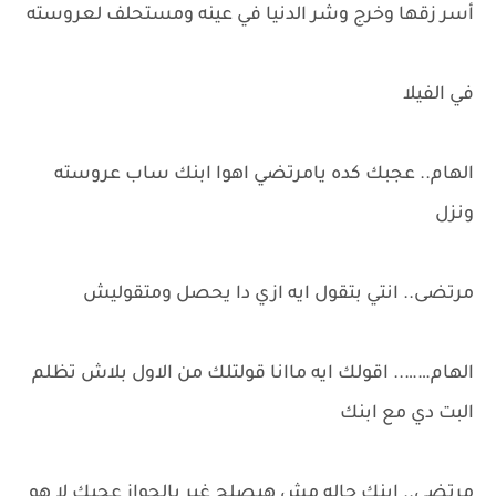
أسر زقها وخرج وشر الدنيا في عينه ومستحلف لعروسته
في الفيلا
الهام.. عجبك كده يامرتضي اهوا ابنك ساب عروسته
ونزل
مرتضى.. انتي بتقول ايه ازي دا يحصل ومتقوليش
الهام…….. اقولك ايه ماانا قولتلك من الاول بلاش تظلم
البت دي مع ابنك
مرتضى.. ابنك حاله مش هيصلح غير بالجواز عجبك لا هو