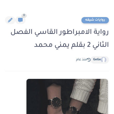
0
روايات شيقه
رواية الامبراطور القاسي الفصل
الثاني 2 بقلم يمني محمد
GeGe
منذ عام