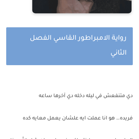
رواية الامبراطور القاسي الفصل
الثاني
دي متنفعش في ليله دخله دي آخرها ساعه
فريده… هو انا عملت ايه علشان يعمل معايه كده