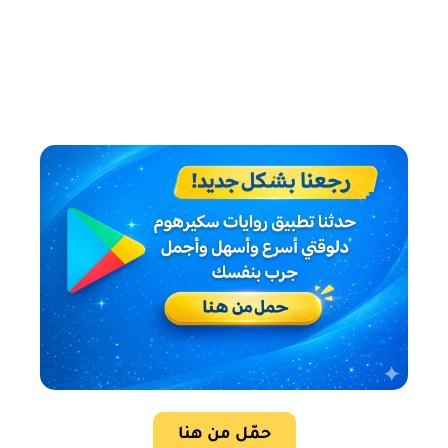
حمّل من هنا