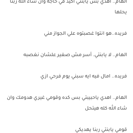
الهام.. اهدي بس يابنتي اكيد في حاجه وان شاء الله ربنا
يحلها
فريده..هو انتوا غصبتوه علي الجواز مني
الهام.. لا يابنتي. أسر مش صغير علشان نغصبه
فريده.. امال فيه ايه سبني يوم فرحي ازي
الهام.. اهدي ياحبيبتي بس كده وقومي غيري هدومك وان
شاء الله كله هيتحل
قومي يابنتي ربنا يهديكي