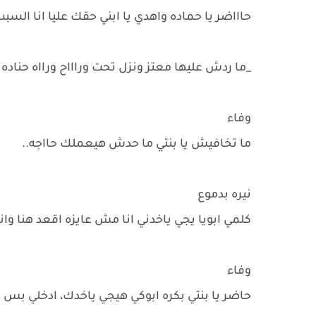
حاااضر يا حماده واهدي يا ابني حقك عليا انا السب
_ما ردش عليها معتز ونزل تحت وراااح ورااه حناده
وفاء
ما تخافيش يا بنتي ما حدش هيعملك حااجه..
نيره بدموع
كلمي ابويا يجي ياخدني انا مش عايزه اقعد هنا وا
وفاء
حاضر يا بنتي بكره ابوكي هيجي ياخدك، ادخلي ب