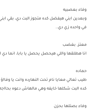
وفاء بعصبيه
وبعدين ابني هيفضل كده متجوز البت دي، بقي ابني ا
في واحده زي دي..
معتز. بغضب
انا هطلقها واللي هيحصل يحصل يا بابا، انما دي ا
حماده
طيب تعالي معايا نام تحت النهارده وانت يا وفااؤ 
كده البت شكلها خايفه وهي مالهاش دعوه بحااجه
وفاء بصتلها بحزن