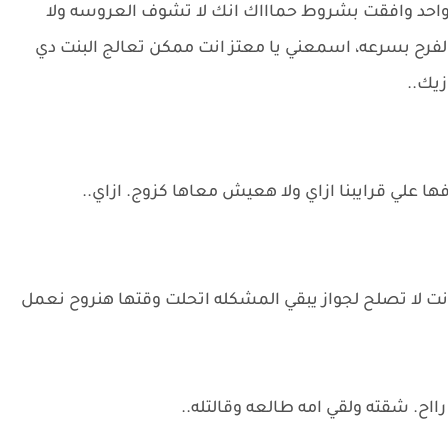
واحد وافقت بشروط حماااك انك لا تشوف العروسه ولا
 الفرح بسرعه، اسمعني يا معتز انت ممكن تعالج البنت دي
زيك..
ها علي قرايبنا ازاي ولا هعيش معاها كزوج. ازاي..
نت لا تصلح لجواز يبقي المشكله اتحلت وقتها هنروح نعمل
ااح. شقته ولقي امه طالعه وقالتله..