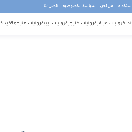
استخدام
من نحن
سياسة الخصوصيه
أتصل بنا
املة
روايات عراقية
روايات خليجية
روايات ليبية
روايات مترجمة
قيد كت