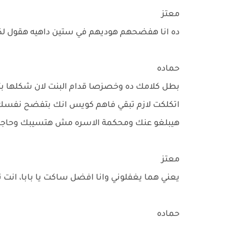
معتز
ده انا هفضحهم هوديهم في ستين داهيه هقول لكل 
حماده
بطل كلامك ده وخصزصا قدام البنت لان شكلها بتف
اتكلكت لازم تبقي فاهم كويس انك بتفضح نفسك 
هيبلغو عنك ومحكمة الاسره مش هتسيبك وحاجات
معتز
يعني هما يغفلوني وانا افضل ساكت يا بابا، انت ت
حماده