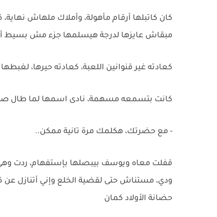
كان كاتبلها أرقام مأهولة، وأملاك ملهاش نهاية، كد
مبقاش عايزها لدرجة هيسلمها جزء مش بسيط أبدً
كعادته غير قنوانين اللعبة، كعادته حيرها، لغبطها
كانت بتسمعه مسهمة، نادى اسمها لما طال صمته
- مع حضرتك، هكلمك مرة تانية ممكن..
قفلت معاه ويوسف بيبصلها بإستفهام، ردت وهي 
ودي، مستناش حتى لقضية الخلع وإني أتنازل عن كل
حضانة الأولاد كمان