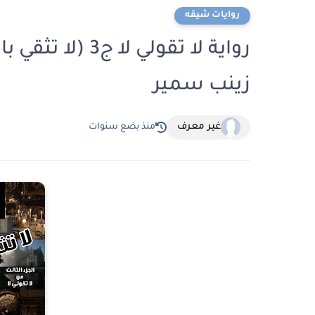
روايات شيقه
زينب سمير
غير معرف
منذ بضع سنوات