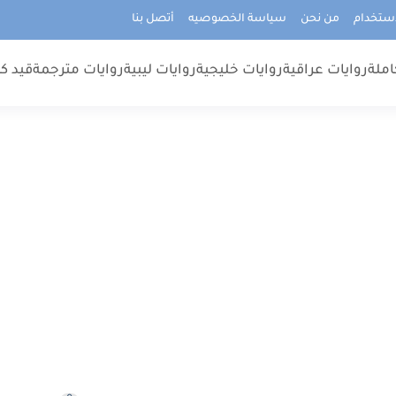
استخدام
من نحن
سياسة الخصوصيه
أتصل بنا
املة
روايات عراقية
روايات خليجية
روايات ليبية
روايات مترجمة
قيد كت