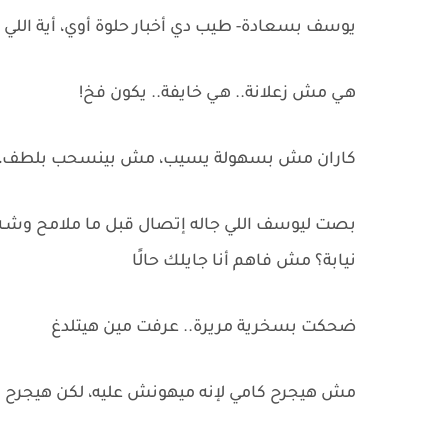
يوسف بسعادة- طيب دي أخبار حلوة أوي، أية اللي
هـي مش زعلانة.. هـي خايفة.. يكون فخ!
كاران مش بسهولة يسيب، مش بينسحب بلطف، لاز
بصت ليوسف اللي جاله إتصال قبل ما ملامح وشـه تتغ
نيابة؟ مش فاهم أنا جايلك حالًا
ضحكت بسخرية مريرة.. عرفت مين هيتلدغ
مش هيجرح كامي لإنه ميهونش عليه، لكن هيجرح 