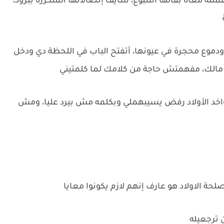
لته معاه بقالها أسبوع، شايف إتصالاتها المتكررة ببرود،
 ودموع محجرة في عيونها، أتفتح الباب في اللحظة دي ودخل
ا مالك، مفهمتش حاجة من كلامك لما كلمتيني
. واخد الأولاد رفض يسيبهملي وبكلمه مش بيرد عليا، ومش
ة الاولاد هو عارف إنهم لازم يكونوا معايا
ترجعيله