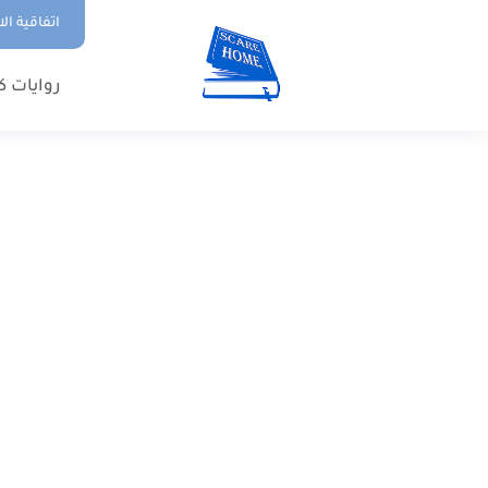
اتفاقية ال
روايات ك