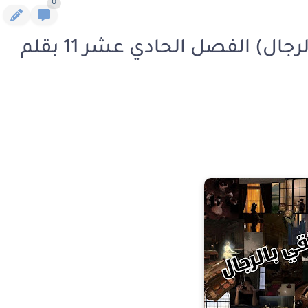
0
رواية لا تقولي لا ج3 (لا تثقي بالرجال) الفصل الحادي عشر 11 بقلم