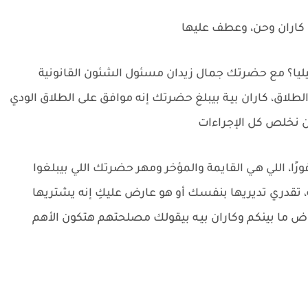
 كاران وحن، وعطف عليها
يليا؟ مع حضرتك جمال زيدان مسئول الشئون القانونية
ق، كاران بيـة بيبلغ حضرتك إنه موافق على الطلاق الودي
ن نخلص كل الإجراءات
 اللي هـي القايمة والمؤخر ومهر حضرتك اللي بيبلغوا
1% من أملاك كاران بيـه، تقدري تديريها بنفسك أو هو عارض عليكِ إنه يشتريها
 ما بينكم وكاران بيـه بيقولك مصلحتهم هتكون الأهم