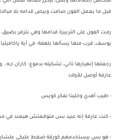
متجاهل إتصالاتها وبس، بيكرر معاها نفس اللي عم
قبل ما يعمل الفون صامت ويبص قدامه بلا مبالاة
رمـت الفون على التربيزة قدامها وهي بتزفر بضيق،
يوسف، قرب منها يسألها بلهفة- في أية ياكاميلي
رجعلها إنهيارها تاني، تشكيله بدموع- كاران جـه.
عارفة أوصل للأولاد
- طيب أهدي وخلينا نفكر كويس
- كنت عارفة إنه عنيد بس متوقعتش هيعند في مصلح
- هو بس بيستخدمهم كورقة ضغط عليكي علشان 