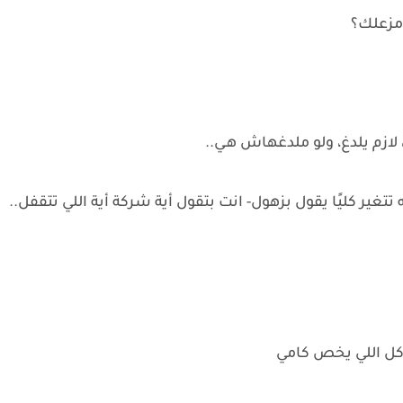
 مزعلك؟
م يلدغ، ولو ملدغهاش هـي..
ير كليًا يقول بزهول- انت بتقول أية شركة أية اللي تتقفل..
كل اللي يخص كامي