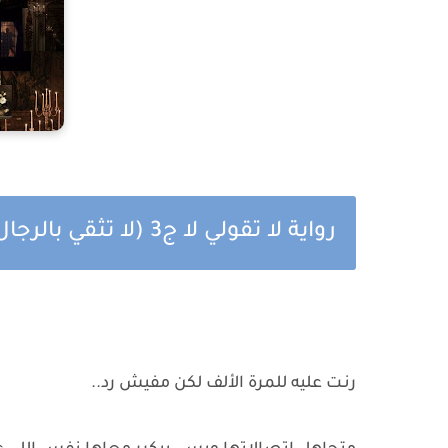
رواية لا تقولي لا ج3 (لا تثقي بالرجال) الفصل الحادي بقلم زينب سمير
رنـت عليه للمرة الألف لكن مفيش رد..