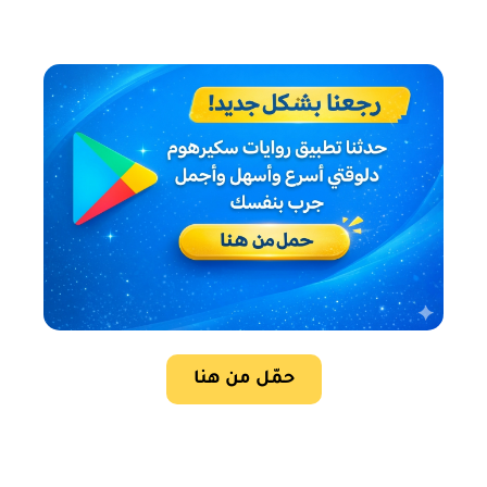
حمّل من هنا