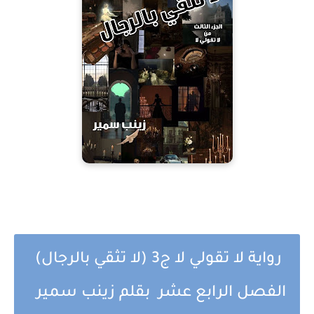
رواية لا تقولي لا ج3 (لا تثقي بالرجال)
الفصل الرابع عشر بقلم زينب سمير