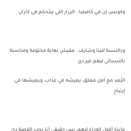
وكويس إن في كاميليا.. الزرار اللي بيتحكم في كاران
وبالنسبة للينا وشارف.. مفيش نهاية محتومة ومناسبة
بالنسبالي ليهم غير دي
البُعد مع أمل معلق، يعيشه في عذاب، ويعيشها في
إرتياح
عايزة أقول الوداع ليهم، بس حقيقي أنا بحب القصة دي