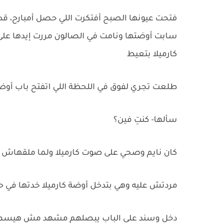
فتحت عيونها الصبح أفتكرت اللي حصل أمبارح، قدام
سابت أوضتها ونامت في الصالون مررت إيدها على
كارميلا بتعيط
طلعت تجري لفوق في اللحظة اللي اتفتح باب أوضت
سألها- كنتِ فين؟
كان نايم وصحي على صوت كارميلا ولما ملقهاش جن
مردتش عليه وهي بتدخل أوضة كارميلا خدتها في 
دخل وسند على الباب يبصلهم مشهد مش هيسمح إ