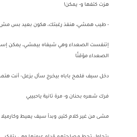
هزت كتفها و- يمكن!
- طيب همشي، هنفذ رغبتك، هكون بعيد بس مش 
إتنفست الصعداء وهي شيفاه بيمشي، يمكن إستسل
الصعداء مؤقتًا
دخل سيف فلمح باباه بيخرج سأل بزعل- أنت ه
فرك شعره بحنان و- مرة تانية ياحبيبي
مشى من غير كلام كتير، وبدأ سيف يعيط وكارميلا و