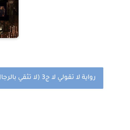
رواية لا تقولي لا ج3 (لا تثقي بالرجال) الفصل السادس بقلم زينب سمير