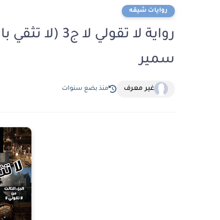
روايات شيقه
سمير
غير معرف
منذ بضع سنوات