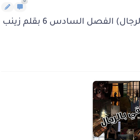
0
رواية لا تقولي لا ج3 (لا تثقي بالرجال) الفصل السادس 6 بقلم زينب