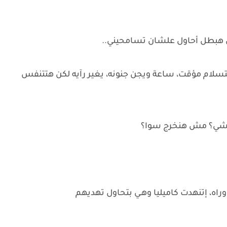
هبطل أحاول علشان تسامحيني..
ام مؤقت، ساعة ويجن جنونه، يغير رآيه لكن هتتنفس
تمشي؟ مش هنخرج سوا؟
راه، إتنهدت كاميليا وهـي بتحاول تهديهم