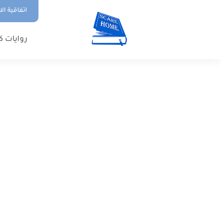
اتفاقية ال
روايات ك