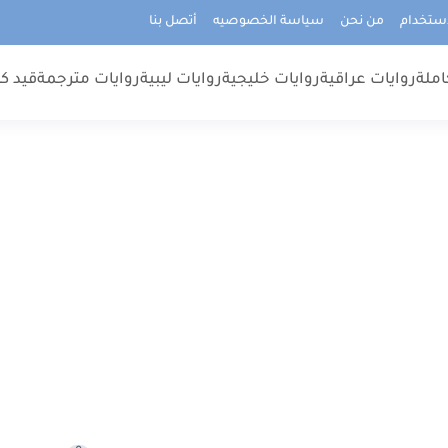
استخدام
من نحن
سياسة الخصوصيه
أتصل بنا
املة
روايات عراقية
روايات خليجية
روايات ليبية
روايات مترجمة
قيد كت