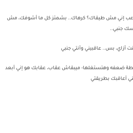
ستوعب إني مش طيقاك؟ كرهاك.. بشمئز كل ما أشوفك، مش
سك جنبي..
 أزاي، بس.. عاقبيني وأنتي جنبي
نقطة ضعفه وهتستغلها- ميبقاش عقاب، عقابك هو إني أبعد
ي أعاقبك بطريقتي