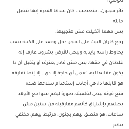
دلوقتي؟
ثائر مجنون.. متعصب.. كان عندها القدرة إنها تتخيل
حالته
بس مهما أتخيلت مش هتجيبها،
رجع كاران البيت على الفجر، دخل وقعد على الكنبة بتعب
يحاوط راسه بإيديه ويبص للأرض بشرود، عارف إنه
غلطان في حقها، بس مش قادر يعترف أو يتقبل أن دا
يكون عقابها ليه، تعمل أي حاجة إلا دي.. إلا إنها تفارقه
هو قايلها دا، هي أجادت إستخدام سلاحها ضـده
فتح فونه يبص لخلفيته، صورة ليهم سـوا مع الأولاد
بصلهم بإشتياق كأنهم مفارقينه من سنين مش
ساعات، هو متعلق بيهم بجنون، مرتبط بيهم، مكتفي
بيهم