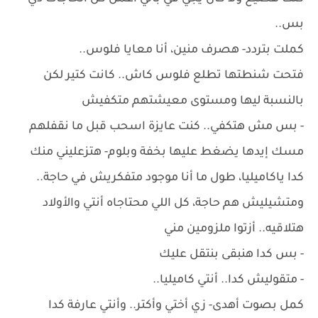
بس..
كملت بتردد- هصرف منين، أنا معايا فلوس..
فتحت شنطتها تطلع فلوس كاش.. كانت كتير لكن
بالنسبة ليها ومستوى معيشتهم متكفيش
- بس مش هتكفي.. كنت عايزة اسحب قبل ما نقفلهم
مسك إيدها يضغط عليها بخفة وبلوم- هتزعليني منك
كدا ياكاميليا، طول ما أنا موجود متفكريش في حاجة..
ومتشيليش هم حاجة، كل اللي محتاجاه أنتي والأولاد
هتلاقيه.. أزتوا ملزومين مني
- بس كدا هنبقى بنتقل عليك
- متقوليش كدا.. أنتي كاميليا..
كمل بصوت أهدى- زي أختي وأكتر.. وأنتي عارفة كدا