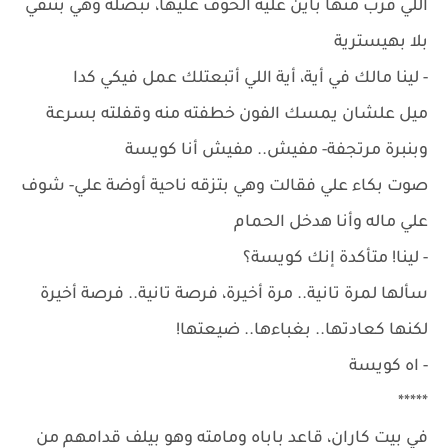
اللي قرب منها باين عليه الخوف عليها، تبصله وهي بتنفي
بلا بهيسترية
- لينا مالك في أية، أية اللي أتبعتلك عمل فيكي كدا
ميل علشان يمسك الفون خطفته منه وقفلته بسرعة
وبنبرة مرتجفة- مفيش.. مفيش أنا كويسة
صوت بكاء علي فقالت وهي بتزقه ناحية أوضة علي- شوف
علي ماله وأنا هدخل الحمام
- لينا! متأكدة إنك كويسة؟
سألها لمرة تانية.. مرة أخيرة، فرصة تانية.. فرصة أخيرة
لكنها كعادتها.. بغباءها.. ضيعتها!
- اه كويسة
*****
في بيت كاران، قاعد باباه ومامته وهو بيلف قدامهم من