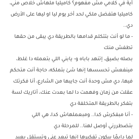
أية في كلامي مش مفهوم؟ كاميليا ملهاش خلاص مني،
كاميليا هتفضل ملكي لحد أخر يوم ليا او ليها على الأرض
دي..
- ما لو أنت بتتكلم قدامها بالطريقة دي يبقى من حقها
تطفش منك
بصله بضيق، إتنهد باباه و- يابني اللي بتعمله دا غلط،
مينفعش تحسسها إنها شئ بتملكه، حاجة أنت متحكم
فيها، دي مش وحدة أنت جايبها من الشارع، أنا فكرتك
عقلت من زمان وفهمت دا لما بعدت عنك، أتاريك لسة
بتفكر بالطريقة المتخلفة دي
- أنا مبفكرش كدا.. ومبعملهاش كدا، هي اللي
بتضطررني أوصل لهنا.. للمرحلة دي
لما دايمًا بيكون تفكيرها إنها تبعد عني وتستقل بعيد