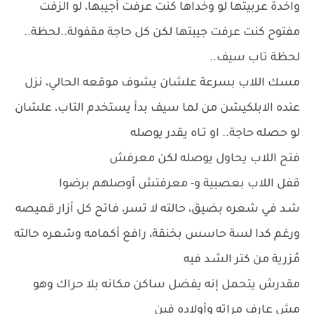
واخدة عربيتها لو وخداها كنت عرفت أجيبها، لو الزفت
مفتوح كنت عرفت جيبتها لكن كل حاجة مقفولة..لحظة..
لحظة تاب سيف..
مسك اللاب بسرعة علشان يشوف موقعه الحالي، نزل
عنده الابلكيشن من لما سيف بدأ يستخدم التاب، علشان
لو حصله حاجة.. او تـاه يقدر يوصله
فتح اللاب يحاول يوصله لكن معرفش
قفل اللاب بعصبية و- معرفتش أوصلهم برضوا
شـد في شعره بضيق، حالته لا تسر، فاتح كل أزار قميصه
ورغم كدا لسة حاسس بخنقة، رافع أكمامه وشعره حالته
مُزرية من كتر الشـد فيه
مقدرش يتحمل إنه يفضل ساكن مكانه بلا حراك وهو
مش عارف مراته وأولاده فين