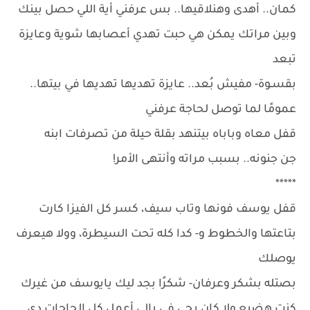
كمان.. أهدى وهنلاقيها.. بس عرفني أية اللي حصل بينك
وبين مراتك يمكن هي حبت تهدي أعصابها شوية وعايزة
تبعد
بقسـوة- مفيش بُعد.. عايزة تهديها تهديها في بيتها..
عمومًا لما توصل لحاجة عرفني
قفل معاه وباباه بيتنهد بقلة حيلة من تصرفات ابنه
جن جنونه.. بسبب مراته وأنتهى الأمر!
*****
قفل يوسف فونها وتاب سيف، كسر كل الفيزا كارت
بتاعتها والخطوط و- كدا كله تحت السيطرة، وولا هيعرف
يوصلك
بصتله بشكر وعرفان- شكرًا بجد ليك يايوسف من غيرك
كنت هضيع ولا كان يجي في بالي أعمل كل الحاجات دي