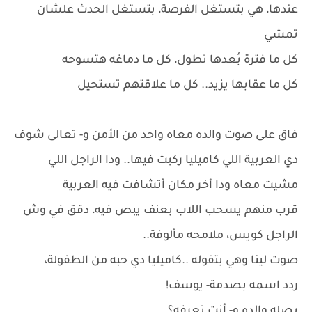
عندها، هي بتستغل الفرصة، بتستغل الحدث علشان
تمشي
كل ما فترة بُعدها تطول، كل ما دماغه هتسوحه
كل ما عقابها يزيد.. كل ما علاقتهم تستحيل
فاق على صوت والده معاه واحد من الأمن و- تعالى شوف
دي العربية اللي كاميليا ركبت فيها.. ودا الراجل اللي
مشيت معاه ودا أخر مكان أتشافت فيه العربية
قرب منهم يسحب اللاب بعنف يبص فيه، دقق في وش
الراجل كويس، ملامحه مألوفة..
صوت لينا وهي بتقوله ..كاميليا دي حبه من الطفولة،
ردد اسمه بصدمة- يوسف!
بصله والده و- أنت تعرفه؟