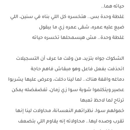
حياته هما..
غلطة وحدة بس.. هتخسره كل اللي بناه في سنين، اللي
ضيع عليه عمره، شقى عمره زي ما بيقول
غلطة وحدة.. مش هيسمحلها تخسره حياته
الشكوك جواه بتزيد، من وقت ما عرف أن التسجيلات
اتحذفت بفعل فاعل وهو مبقاش فاهم حاجة
دماغه واقفة هناك.. لما لينا دخلت، وعرض عليها يشربوا
عصير ويتكلموا شوية سـوا زي زمان، تفضفضله يمكن
ترتاح لما لاحظ تعبها
خمولهم سـوا، نظراتهم النعسانة، محاولات لينا إنها
تقرب وصـده ليها.. محاولاته إنه يقاوم اللي بتضعف