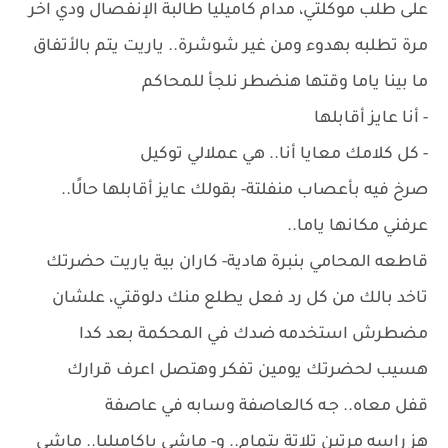
على طلب موكلتي، مدام كاميليا طالبة الإنفصال ودي اخر
مرة تطلبه بهدوء ومن غير شوشرة.. ياريت يتم بالأتفاق
ما بينا ياما وقتها هنضطر نلجأ للمحاكم
- أنا عايز أقابلها
- كل كلامك معايا أنا.. هي عملالي توكيل
صرخ فيه بأعصاب منفلتة- بقولك عايز أقابلها حالًا..
عرفني مكانها ياما..
قاطعه المحامي بنبرة هادية- كاران بية ياريت حضرتك
تاخد بالك من كل رد فعل يطلع منك دلوقتي، علشان
مضطرش استخدمه ضدك في المحكمة بعد كدا
هسيب لحضرتك يومين تفكر وهتصل اعرف قرارك
قفل معاه.. جـه كالعاصفة وسابه في عاصفة
هز راسه مرتين تلاتة بتمام.. و- ماشي ياكاميليا.. ماشي