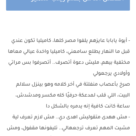
- أيوة يابابا عايزهم يلفوا مصر كلها، كاميليا تكون عندي
قبل ما النهار يطلع سامعني، كاميليا واخدة عيالي معاها
مختفية بيهم، مليش دعوة أتصرف.. أتصرفوا بس مراتي
وأولادي يرجعولي
صرخ بأعصاب منفلتة في أخر كلامه وهو بينزل سلالم
البيت، اللي قلب لمدعكة حرفيًا كله مكسر ومدشدش،
ساعة كانت كافية إنه يدمره بالشكل دا
- مش ههدى متقوليش اهدى دي.. مش لازم تعرف لية
مشيت المهم تعرف ترجعهالي.. تليفونها مقفول، ومش