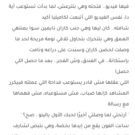
فيها فيديو.. فتحته وهي بتترعش، لما بدأت تستوعب أية
دا، نفس الفيديو اللي أتبعت لكاميليا أكيد
شافته.. كان ليها وهـي جنب كاران نايمين سـوا بمنتهي
العمق وهي بتتحرك بتحاول تلاقي نومة مريحة لحد ما
وصلت لحضن كاران وسندت على دراعه ونامت
بإستكانة.. في الفندق، وش الفجر.. بعد ما حصل اللي
حصل!
اللـي عقلها مش قادر يستوعب فداحة اللي عملته فبيكرر
المشاهد كإنها ضباب، مش مستوعباه، مش فهماها
مع رسالة
' أرتحتي لما وصلتي أخيرًا لحبك الأول يالينو.. صح؟ '
سابت الفون يقع من إيدها بخضة، وهي بتبص لشارف