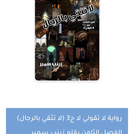
رواية لا تقولي لا ج3 (لا تثقي بالرجال)
الفصل الثامن بقلم زينب سمير