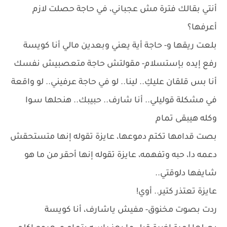
أنتي بقالك فترة مش عجباني، في حاجة حصلت لازم
أعرفها؟
بلعت ريقها و- حاجة أية يعني وبعدين مالي أنا كويسة
رفع إيده بإستسلام- مقولتش حاجة متعصبيش نفسك
أنا بس قلقان عليكِ.. لينا.. لو في حاجة عرفيني.. لو واقعة
في مشكلة قوليلي.. أنا شارف.. حبيبك.. هنحلها سـوا
وكله هيبقى تمام
بصت قدامها تكتم دموعها، عايزة تقوله إنها متستحقش
دعمه دا، حبه وتفهمه، عايزة تقوله إنها أحقر من ما هو
شايفها دلوقتي..
عايزة تعتذر كتير.. أوي!
ردت بصوت مخنوق- مفيش ياشارف، أنا كويسة