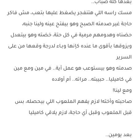
بعدها كله ضباب..
مسك راسه اللي هتنفجر يضغط عليها بتعب، مش فاكر
حاجة غير صدمته الصبح وهو بيفتح عينه ولينا جنبه،
حضناه وهدومهم مرمية في كل حتة، خضته وهو بيتعدل
ويزوقها بأقوى ما عنده كإنها وبـاء لدرجة وقعها من على
السرير
صدمته وهو بيستوعب هو عمل أية.. في مين ومع مين
في كاميليا.. حبيبته.. مراته.. أم أولاده
ومع لينا!
صاحبته وأخته! لازم يفهم الملعوب اللي بيحصله، بس
قبل الملعوب وقبل أي حاجة، لازم يلاقي كاميليا
بعد يومين..