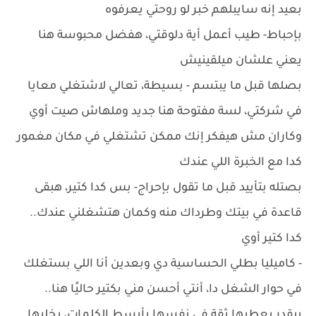
بعيد إنه سايبلهم خبر لو روحتي يعرفوه
بإحباط- طيب أعمل أية دلوقتي، هفضل محبوسة هنا
يعني علشان ميلقينيش
بصلها قبل ما يبتسم - بسيطة، تعالي لاشتغلي معايا
في شركتي، لسة مفتوحة هنا جديد وملهاش صيت أوي
وكاران مش هيفكر إنك ممكن تشتغلي في مكان مغمور
كدا مع الخبرة اللي عندك
بصتله بتأييد قبل ما تقول بإحراج- بس كدا كتير، هبقى
قاعدة في بيتك وطرداك منه وكمان هتشغلني عندك..
كدا كتير أوي
- كاميليا بطلي الحساسية دي وبعدين أنا اللي بستغلك
في حوار الشغل دا، أنتي أحسن مني بكتير حاليًا هنا..
بيقدر يعطيها ثقة في نفسها بأبسط الكلمات، يخليها