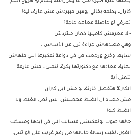
بصلها لمرة اخيرة قبل ما يهز راسه بتمام و- هروح اكلم
كاران، بكلمه بقالي يومين مبيردش مش عارف لية!
تعرفي لو حاصلة معاهم حاجة؟
- لا معرفش كاميليا كمان مبتردش
وهي معندهاش جراءة ترن من الأساس..
سابها وخرج ورجعت هي في دوامة تفكيرها اللي ملهاش
نهاية، معادها مع دكتورتها بكرة، تتمنى.. مش عارفة
تتمنى أية
الكارثة هتفضل كارثة، لو مش ابن كاران
مش معناه ان الغلط محصلش، بس نص الغلط ولا
الغلط كله!
جالها صوت نوتفكيشن فسابت اللي في إيدها ومسكت
الفون، لقيت رسالة جايالها من رقم غريب على الواتس،