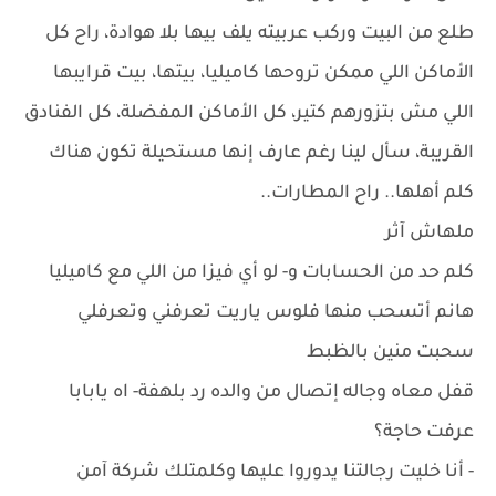
طلع من البيت وركب عربيته يلف بيها بلا هوادة، راح كل
الأماكن اللي ممكن تروحها كاميليا، بيتها، بيت قرايبها
اللي مش بتزورهم كتير، كل الأماكن المفضلة، كل الفنادق
القريبة، سأل لينا رغم عارف إنها مستحيلة تكون هناك
كلم أهلها.. راح المطارات..
ملهاش آثر
كلم حد من الحسابات و- لو أي فيزا من اللي مع كاميليا
هانم أتسحب منها فلوس ياريت تعرفني وتعرفلي
سحبت منين بالظبط
قفل معاه وجاله إتصال من والده رد بلهفة- اه يابابا
عرفت حاجة؟
- أنا خليت رجالتنا يدوروا عليها وكلمتلك شركة آمن