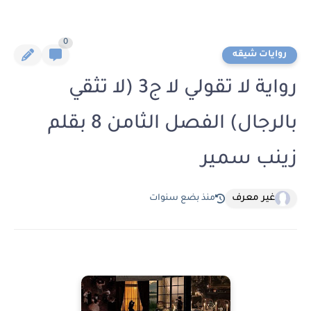
0
روايات شيقه
رواية لا تقولي لا ج3 (لا تثقي
بالرجال) الفصل الثامن 8 بقلم
زينب سمير
غير معرف
منذ بضع سنوات