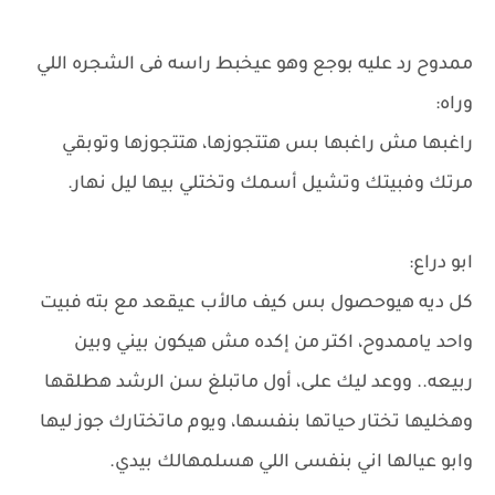
ممدوح رد عليه بوجع وهو عيخبط راسه فى الشجره اللي
وراه:
راغبها مش راغبها بس هتتجوزها، هتتجوزها وتوبقي
مرتك وفبيتك وتشيل أسمك وتختلي بيها ليل نهار.
ابو دراع:
كل ديه هيوحصول بس كيف مالأب عيقعد مع بته فبيت
واحد ياممدوح، اكتر من إكده مش هيكون بيني وبين
ربيعه.. ووعد ليك على، أول ماتبلغ سن الرشد هطلقها
وهخليها تختار حياتها بنفسها، ويوم ماتختارك جوز ليها
وابو عيالها اني بنفسى اللي هسلمهالك بيدي.