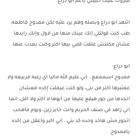
مبروك عليك حبيبتي ياعم ابو دراع.
اتنهد ابو دراع وبصله وهم يرد عليه لكن ممدوح قاطعه:
طب كنت قولتلي إنك عينك منها من لاول وإنك رايدها
عشان مكنتش علقت قلبي بيها اكتر وكنت بعدت عنها.
ابو دراع:
ممدوح اسمممع.. اني عليم الله ماليا اي رغبه فربيعه ولا
ععتبرها اكتر من بتى، ولو كنت عيملت إكده فعشان
انجدها من جور هيقع عليها من أبوها لا اكتر ولا اقل، انما
اني زاهد في صنف الحريم وانت خابر زين، ويوم ماهحب
اتجوز مش هاخد وحده كد بتي.. اني اكبر واعقل من إكده
ياممدوح.