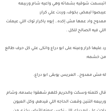
اتبسمت شوقيه بشماته وهي واعيه شام وربيعه
عيبصوا لبعض بخوف، وردت علي كرار:
ممدوح واد عمها مش إكده.. إيوه ياكرار توك اللي عيملت
اللي فيه الصالح للكل .
رد عليها كرار وعينه على ابو دراع واتكى علي كل حرف طالع
من خشمه:
له مش ممدوح.. العريس يوبقى ابو دراع.
قال كلمته وسكت والحريم كلهم شهقوا بصدمه، وشام
وربيعه التنين وقعت الحاجه اللي فيدهم، وكل العيون
راحت على ابو دراع، اللي نكس عيونه للأرض بخزي من