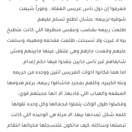
فعرفوا إن دول ناس عريس الغفله.. وفوراً شيعت
شوقيه لربيعه؛ عشان تطلع تسلم عليهم.
طلعت ربيعه بغضب، وبنفس منظرها اللي كانت عتطبخ
بيه لا غيرت ولا تسبحت، طلعت مفحمه ومهببه، وسلمت
عليهم وقعدت جارهم وهي عتنقل عينها مابينهم ومش
شايفاهم غير ناس جايين ينفذوا فيها حكم إعدام.
اما هما فكانوا اخوات العريس اتنين ووحده من حريمه
وبته الكبيره، وكلهم بمجرد ماشافوا ربيعه، برغم هدومها
المبقعه والهباب اللي فاديها، الا انها عجبتهم قوي،
وفضلوا طول الوكت يتملوا فجمالها وكل وحده تقولها
كلمه شكل تمدحها بيها، الا مرته هي الوحيده اللي كانت
تبصلها وساكته، كيف ماتكون عتنسجلها فخيالها انتقام