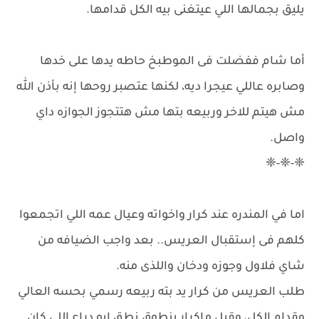
يليق بجمالها اللي عيتغنى بيه الكل قدامها.
أما شام ففضلت فى الموطبخ حاطه يدها على خدها
وصابره عاللي عيجرا ديه، لكنها عتصبر روحها إنه بأذن الله
مش هيتم للاخر وربيعه بتها مش هتتجوز الجوازه داي
واصل.
❈-❈-❈
اما في المندره عند كرار واخواته وعيال عمه اللي اتجمعوا
كلهم فى إستقبال العريس.. بعد واجب الضيافه من
شاي فلاول وجوزه ودخان واللذى منه.
طلب العريس من كرار يد بته ربيعه رسمي بحسه العالي
وقدام الكل، وقبل ماكرار ينطوق نطق ابو دراع اللي كان