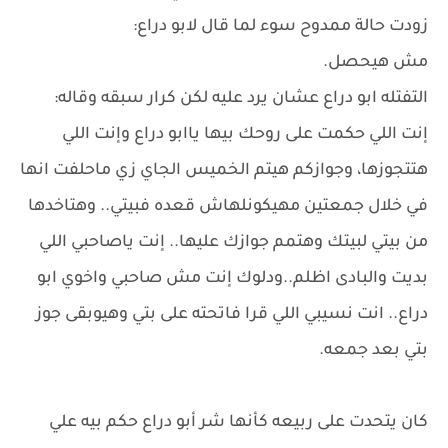
زودت حالة ممدوح سوء لما قال لابو دراع:
مش هيحصل.
التفتله ابو دراع عشان يرد عليه لكن كرار سبقه وقاله:
إنت اللي حكمت على روحك بيها ياابو دراع وإنت اللي
هتتجوزها، وجوازكم هيتم الخميس الجاي زي ماحلفت انها
في خلال جمعتين مهيكونلهاش قعده فبيتي.. وهتاخدها
من بيتي لبيتك وهتمم جوازك عليها.. إنت ياصاحبي اللي
بديت والبادى اظلم..ودلوك إنت مش صاحبي واخوي ابو
دراع.. انت نسيبي اللي قرا فاتحته على بتي وهيوبقى جوز
بتي بعد جمعه.
كان يتحدت على ربيعه كأنها شر أبو دراع حكم بيه علي