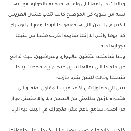
وبالذات من امها اللي واعياها فرحانه بالجوازه، مع انها
لسه من شويه فى الموطبخ كانت تندب عشان العريس
الكبير في السن اللي هيجوزهولها ابوها، ومع ان ابو دراع
كد ابوها واكبر، الا إنها شايفه الفرحه هتنط من عنيها
بجوازها منه.
ولما شافتهم متفقين عالجوازه ومتراضيين، حبت تدافع
عن حلمها اللي بقالها سنين عتحلم بيه، فحطت يدها
فنصها وقالت للتنين بنبره حازمه:
بس اني معاوزاشي اقعد فبيت المقاول إهنه، واللي
هتجوزه لازمن يطلعني من السجن ديه والا مفيش جواز
من اصله..سامع ياعم مش هتجوزك في البيت ديه اني.
خلصت كلامها وبصت لابودراع اللي ضحك علي طفولتها