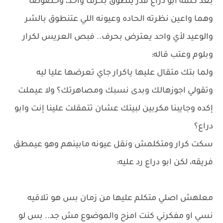
بعد كلمة ابو دراع قدر ينطوق بحرف واحد، وخصوصاً
وهما واعين نظرته الحاده وعيونه اللي عتنطوق بالشر
والوعيد لأي واحد يعترض بحرف.. فبص العريس لكرار
وبلوم وعتب قاله:
ولما بتك متقال عليها ياكرار جاي تعرضها عليا ليه
وتقولي اجوزهالك وبدى نسبك ومصاهرتك؟ ولا عيملت
إكده وجايبنا مكربين لبيتك عشان تتمقلت علينا إنت وابو
دراع؟
سكت كرار ومتكلمش ونقل عيونه مابينهم وهو عيمطق
فريقه، لكن ابو دراع رد عليه:
معلهش اصلي متكلم عليها من زمان بس هو تلاقيه
نسي او مفكرني كنت امزح والموضوع مش جد.. بس لو