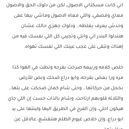
اني كانت مسكتاني الاصول، لكن من دلوك الحق والاصول
معاي وفصفي، واللي معاه الاصول وماشي بيها عفى
وحدش يعرف يغلطه.. ودلوك جهزي حالك عشان
هنندلوا البندر اني وانتي وتجيبي كل اللي نفسك فيه من
إهناك وتنقى على عجب عينك اللي نفسك تهواه.
خلص كلامه وربيعه صرخت بفرحه ونطت في الهوا كذا
مره ورا بعض بفرحه، وابو دراع ضحك وبص للأرض
بخجل من حركاتها.. وحتى شام كمان ضحكت على بتها..
والتلاته قلوبهم ارتاحت، وشام بالذات حست إن اللي جاي
هيكون احلي، وإن الفرج في الطريق اليها ولبنتها على يد
ابو دراع، وإن خلاص غيوم الظلم هتنقشع، عالاقل عن