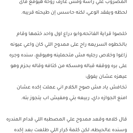
المضروب علي راسه ومش عارف روحه هيوقع فاى
لحظه ويفقد الوعي، لكنه حاسس إن طيحته قريبه.
خلصوا قراية الفاتحه،وابو دراع اول واحد ختمها وقام
بالخطوه السريعه راح على ممدوح اللي كان واعي عيونه
زاغوا وخلاص رجليه مش متحملينه وهيوقع، سنده وجره
على بره ووقفه قباله ومسكه من كتافه وقاله بحزم وهو
عيهزه عشان يفوق:
تخافش ياد مش صوح الكلام اني عملت إكده عشان
امنع الجوازه داي، ربيعه بتي ومفيش اب يتجوز بته.
قال كلامه وقعد ممدوح علي المصطبه اللي قدام المندره
وسنده عالحيطه، لكن كلمة كرار اللي طلعت بعد إكده