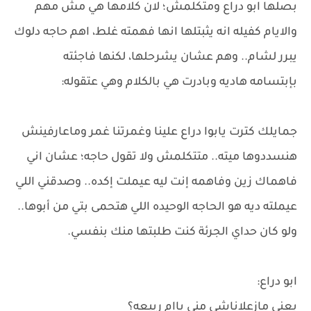
بصلها ابو دراع ومتكلمش؛ لان كلامها هي مش مهم
والايام كفيله انه يثبتلها انها فهمته غلط، اهم حاجه دلوك
يبرر لشام.. وهم عشان يشرحلها، لكنها فاجئته
بإبتسامه هاديه وبادرت هي بالكلام وهي عتقوله:
جمايلك كترت يابوا دراع علينا وغمرتنا غمر وماعارفينش
هنسددوها ميته.. متتكلمش ولا تقول حاجه؛ عشان اني
فاهماك زين وفاهمه إنت ليه عيملت إكده.. وصدقني اللي
عيملته ديه هو الحاجه الوحيده اللي هتحمى بتي من أبوها..
ولو كان حداي الجرئة كنت طلبتها منك بنفسي.
ابو دراع:
يعني مازعلاناشي مني ياام ربيعه؟