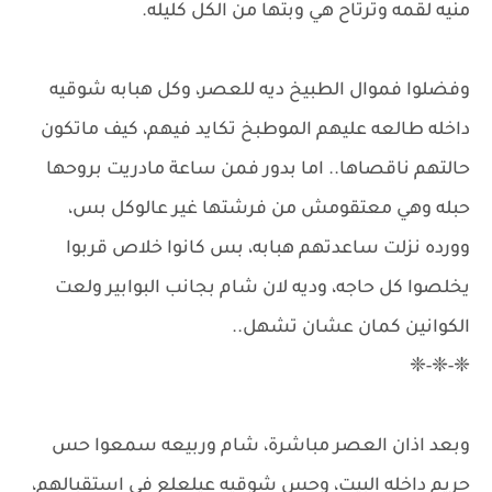
منيه لقمه وترتاح هي وبتها من الكل كليله.
وفضلوا فموال الطبيخ ديه للعصر، وكل هبابه شوقيه
داخله طالعه عليهم الموطبخ تكايد فيهم، كيف ماتكون
حالتهم ناقصاها.. اما بدور فمن ساعة مادريت بروحها
حبله وهي معتقومش من فرشتها غير عالوكل بس،
وورده نزلت ساعدتهم هبابه، بس كانوا خلاص قربوا
يخلصوا كل حاجه، وديه لان شام بجانب البوابير ولعت
الكوانين كمان عشان تشهل..
❈-❈-❈
وبعد اذان العصر مباشرة، شام وربيعه سمعوا حس
حريم داخله البيت، وحس شوقيه عيلعلع فى استقبالهم،