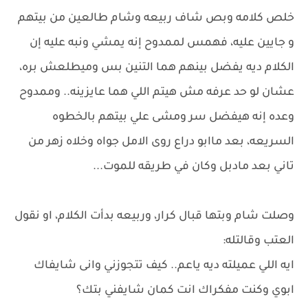
خلص كلامه وبص شاف ربيعه وشام طالعين من بيتهم
و جايين عليه، فهمس لممدوح إنه يمشي ونبه عليه إن
الكلام ديه يفضل بينهم هما التنين بس وميطلعش بره،
عشان لو حد عرفه مش هيتم اللي هما عايزينه.. وممدوح
وعده إنه هيفضل سر ومشى علي بيتهم بالخطوه
السريعه، بعد ماابو دراع روى الامل جواه وخلاه زهر من
تاني بعد مادبل وكان في طريقه للموت...
وصلت شام وبتها قبال كرار، وربيعه بدأت الكلام، او نقول
العتب وقالتله:
ايه اللي عميلته ديه ياعم.. كيف تتجوزني وانى شايفاك
ابوي وكنت مفكراك انت كمان شايفني بتك؟