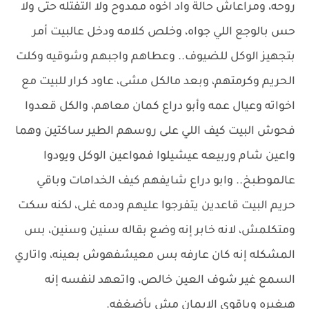
روحه، ومراعاش حالة واد اخوه ممدوح ولا التفتله حتى ولا
حس بالوجع اللي جواه، وخلص كلامه ودخل عالبيت أمر
بتجهيز الوكل للضيوف.. وعطاهم واجبهم وشوقيه وكلت
الحريم وكرمتهم، وبعد مالكل مشى، عاود كرار للبيت مع
اخواته وعيال عمه وأبو دراع كمان معاهم، والكل قعدوا
فحوش البيت كيف اللي على روسهم الطير ساكتين وهما
واعين شام وربيعه عيشيلوا فمواعين الوكل ويودوا
عالموطبخ.. وابو دراع شايفهم كيف الخدامات وباقي
حريم البيت قاعدين يتفرجوا عليهم ودمه غلى، لكنه سكت
ومتكلمش، لانه خابر إنه وضع بقاله سنين وسنين، بس
المشكله إنه كان عارفه بس معيشفهوش بعينه، واتاري
السمع غير شوف العين خالص، واتعهد لنفسه إنه
هيغيره وباقوي الايمان مش بأضغفه.