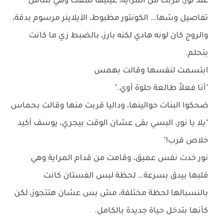
عند نور، قربت من المراية، عينيها لمعت وهي بتتأمل
تفاصيل وشها… الكونتور مظبوط، الآيلاينر مرسوم بدقة،
والروج كان لونه هادي لكنه بارز، بالضبط زي ما كانت
بتحلم.
ابتسمت لنفسها وقالت بهمس
"أنا فعلاً طالعة حلوة أوي."
ضحكوا البنات حوالينها، وداليا قربت منها وقالت بحماس
"يلا يا نور، البسي بقى عشان الوقت بيجري، يوسف أكيد
خلاص قرب!"
نور خدت نفس عميق، وقامت من قدام المراية وهي
قلبها بيدق بسرعة… لحظة لبس الفستان كانت
بالنسبالها لحظة مختلفة، مش بس عشان هتتجوز، لكن
كأنها بتدخل حياة جديدة بالكامل.