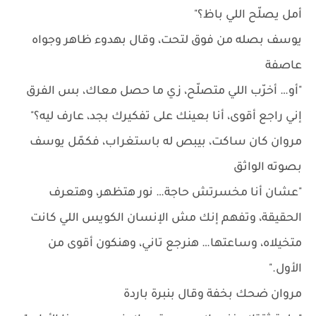
أمل يصلّح اللي باظ؟"
يوسف بصله من فوق لتحت، وقال بهدوء ظاهر وجواه
عاصفة
"أو… أخرّب اللي متصلّح، زي ما حصل معاك، بس الفرق
إني راجع أقوى، أنا بعينك على تفكيرك بجد، عارف ليه؟"
مروان كان ساكت، بيبص له باستغراب، فكمّل يوسف
بصوته الواثق
"عشان أنا مخسرتش حاجة… نور هتظهر، وهتعرف
الحقيقة، وتفهم إنك مش الإنسان الكويس اللي كانت
متخيلاه، وساعتها… هنرجع تاني، وهنكون أقوى من
الأول."
مروان ضحك بخفة وقال بنبرة باردة