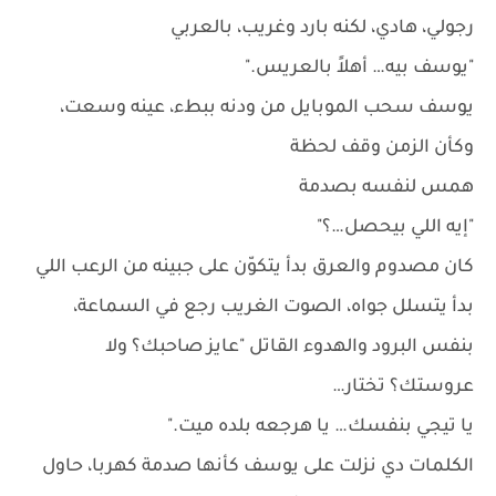
رجولي، هادي، لكنه بارد وغريب، بالعربي
"يوسف بيه… أهلاً بالعريس."
يوسف سحب الموبايل من ودنه ببطء، عينه وسعت،
وكأن الزمن وقف لحظة
همس لنفسه بصدمة
"إيه اللي بيحصل…؟"
كان مصدوم والعرق بدأ يتكوّن على جبينه من الرعب اللي
بدأ يتسلل جواه، الصوت الغريب رجع في السماعة،
بنفس البرود والهدوء القاتل "عايز صاحبك؟ ولا
عروستك؟ تختار…
يا تيجي بنفسك… يا هرجعه بلده ميت."
الكلمات دي نزلت على يوسف كأنها صدمة كهربا، حاول