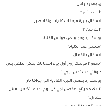
رد بهدوء وقال
"أيوه يا آدم؟"
آدم قال بنبرة فيها استغراب ونفاذ صبر
"انت فين؟!"
يوسف رد وهو بيبص حوالين الكلية
"مستني عند الكلية."
آدم قال بانفعال
"برضو؟! قولتلك روح أول يوم امتحانات يمكن تظهر، بس
دلوقتي مستحيل تيجي."
يوسف رد بنفس النبرة الهادية اللي جواها نار
"أنا كده مرتاح، هفضل أجي كل يوم لحد ما تظهر… مش
هتنازل."