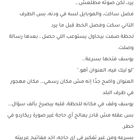
يرد، لكن صوته مطلعش…
فضل ساكت، والموبايل لسه في ودنه، بس الطرف
التاني سكت وفصل الخط قبل ما يرد
لحظة صمت بيحاول يستوعب اللي حصل ، بعدها رسالة
وصلت.
يوسف فتحها بسرعة…
"لو ليك فيه، العنوان أهو."
العنوان واضح جدًا إنه مش مكان رسمي… مكان مهجور
في طرف البلد
يوسف وقف في مكانه للحظة، قلبه بيصرخ بألف سؤال…
بس عقله مش قادر يعالج أي حاجة غير صورة ريكاردو في
خطر.
بسرعه ومن غير تفكير في اي حاجه، اخد مفاتيح عربيته