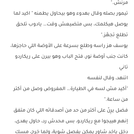
مرنش."
تيمور بصله وقال بهدوء وهو بيحاول يطمنه " اكيد لما
يوصل هيكلمك، بس متضيعش وقت… يادوب تلحق
تطلع تجهّز."
يوسف هز راسه وطلع بسرعة على الأوضة اللي حاجزها،
كانت جنب أوضة نور، فتح الباب وهو بيرن على ريكاردو
تاني
اتنهد، وقال لنفسه
"أكيد مش لسه في الطيارة… المفروض وصل من أكتر
من ساعة."
فضل يرِنّ على أكتر من حد من أصدقائه اللي كان متفق
إنهم هييجوا مع ريكاردو، بس محدش رد، حاول يهدى،
دخل ياخد شاور يمكن يفصل شوية، ولما خرج، مسك