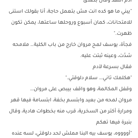
آدم اتنهد وقال بصدق
"يبني ما هو كده انت مش بتعمل حاجة، أنا بقولك استنى
للامتحانات، كمان أسبوع وروحلها ساعتها، يمكن تكون
ظهرت."
فجأة، يوسف لمح مروان خارج من باب الكلية… ملامحه
شدّت، وعينه ثبتت عليه.
فقال بسرعة لآدم
"هكلمك تاني… سلام دلوقتي."
وقفل المكالمة، وهو واقف بيبص على مروان…
مروان لمحه من بعيد وابتسم بخفة، ابتسامة فيها قهر
ومرارة أكتر من السخرية، قرب منه بخطوات هادية، وقال
بنبرة فيها تهكم
"أووووه، يوسف بيه البنا مملش لحد دلوقتي، لسه عنده