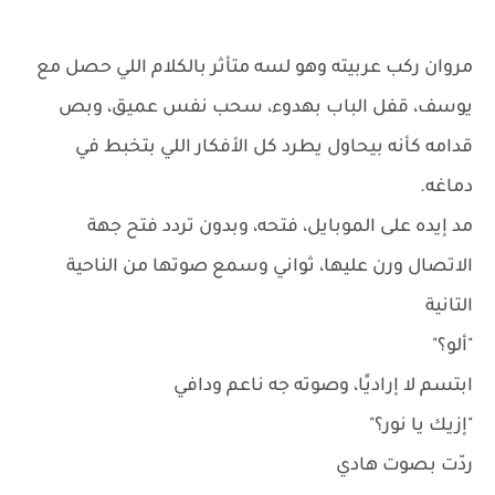
مروان ركب عربيته وهو لسه متأثر بالكلام اللي حصل مع
يوسف، قفل الباب بهدوء، سحب نفس عميق، وبص
قدامه كأنه بيحاول يطرد كل الأفكار اللي بتخبط في
دماغه.
مد إيده على الموبايل، فتحه، وبدون تردد فتح جهة
الاتصال ورن عليها، ثواني وسمع صوتها من الناحية
التانية
"ألو؟"
ابتسم لا إراديًا، وصوته جه ناعم ودافي
"إزيك يا نور؟"
ردّت بصوت هادي