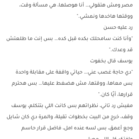
مصر ومش هتقولي… أنا هوصلها، هي مسألة وقت،
ووقتها هاخدها ونمشي."
رد عليه حسن
"وأنا كنت سامحلك بكده قبل كده… بس إنت ما طلعتش
قد وعدك."
يوسف قال بخفوت
"دي حاجة غصب عني… حياتي واقفة على مقابلة واحدة
بس معاها، ووقتها، مش هضغط عليها… بس هحترم
قرارها، أيًا كان."
مفيش رد تاني، نظراتهم بس كانت اللي بتتكلم، يوسف
وقف، خرج من البيت بخطوات تقيلة، والمرة دي كان شايل
وجع أعمق، بس لسه عنده امل، فاضل قرار حاسم