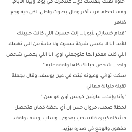
"حلوة ثقتك بنفسك دي… هتدمرك في يوم، وبينا الأيام."
وقف لحظة، قرب أكتر وقال بصوت واطي، لكن فيه وجع
ظاهر
"قدام خسارتي لأبويا… إنت خسرت اللي كانت حبيبتك
للأبد، أنا لا يهمني شركة خسرِت ولا حاجة من اللي تهمك،
اللي كنت مفكر انها هتوجعني اوي، انا اللي يهمني شخص
واحد… شخص حياتك كلها واقفة عليه."
سكت ثواني، وعيونه ثبتت في عين يوسف، وقال بجملة
تقيلة مليانة معاني
"وأنا وإنت… عارفين كويس أوي هو مين."
لحظة صمت، مروان حس إن أي لحظة كمان هتحصل
مشكله كبيره فانسحب بهدوء… وساب يوسف واقف،
مقهور، والوجع في صدره بيزيد.