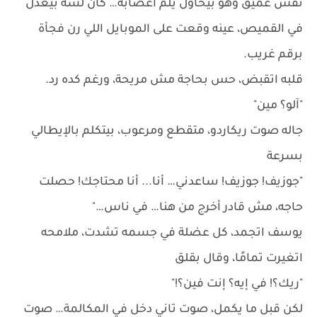
نفس عميق وهو بيحاول يلم أعصابه… كان لسه بيعدّل
في القميص، عينه وقعت على الموبايل اللي رن فجأة
برقم غريب.
قلبه اتقبض، حس بحاجة مش مريحة، ورغم كده رد.
"آلو؟ مين"
جاله صوت ريكاردو، متقطع ومرعوب، بيتكلم بالإيطالي
بسرعة
"جوزيف! جوزيف! ساعدني… أنا... أنا محتاجك! حصلت
حاجه، مش قادر أخرج من هنا… في ناس…"
يوسف اتجمد، كل عضلة في جسمه تشدت، ملامحه
اتغيرت تمامًا، وقال بقلق
"ريك؟! في إيه؟ إنت فين؟!"
لكن قبل ما يكمل، صوت تاني دخل في المكالمة… صوت