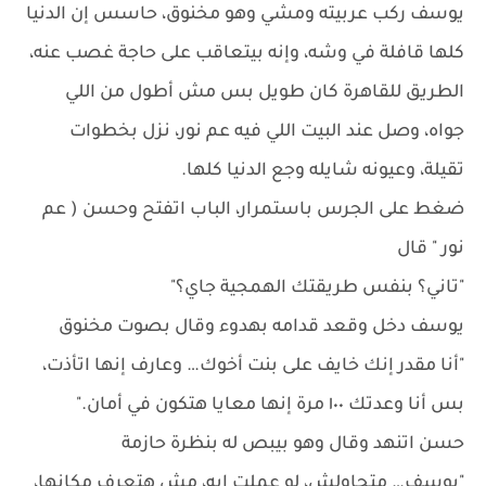
يوسف ركب عربيته ومشي وهو مخنوق، حاسس إن الدنيا
كلها قافلة في وشه، وإنه بيتعاقب على حاجة غصب عنه،
الطريق للقاهرة كان طويل بس مش أطول من اللي
جواه، وصل عند البيت اللي فيه عم نور، نزل بخطوات
تقيلة، وعيونه شايله وجع الدنيا كلها.
ضغط على الجرس باستمرار، الباب اتفتح وحسن ( عم
نور " قال
"تاني؟ بنفس طريقتك الهمجية جاي؟"
يوسف دخل وقعد قدامه بهدوء وقال بصوت مخنوق
"أنا مقدر إنك خايف على بنت أخوك… وعارف إنها اتأذت،
بس أنا وعدتك ١٠٠ مرة إنها معايا هتكون في أمان."
حسن اتنهد وقال وهو بيبص له بنظرة حازمة
"يوسف… متحاولش، لو عملت إيه، مش هتعرف مكانها،