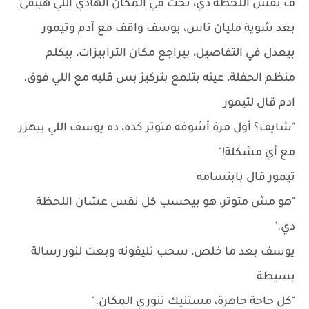
ف نفس اللحظة دي، تحت في المكان الهادي اللي هيبقى
بعد شوية مليان ناس، يوسف واقف مع آدم وتيمور
بيعدل في التفاصيل، بيراجع مكان الترابيزات، بيكلم
منظم الحفلة، عينه بتلمع بتركيز بس قلبه مع اللي فوق.
ادم قال لتيمور
"شايف؟ أول مرة أشوفه متوتر كده، ده يوسف اللي بيهزر
مع أي مشكلة!"
تيمور قال بابتسامه
"هو مش متوتر، هو بيحسب كل نفس عشان اللحظة
دي."
يوسف بعد ما خلص، سحب تليفونه وبعت لنور رسالة
بسيطة
"كل حاجة جاهزة، مستنيك تنوري المكان."