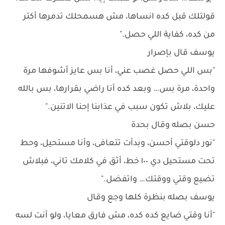
قولتلك قبل كده انساها، مش هسمحلك تدمرها أكتر
من كده، كفاية اللي حصل."
يوسف قال بإصرار
"بس اللي حصل غصب عني، أنا بس عايز أشوفها مرة
واحدة، مرة بس… وبعد كده أنا راضي بقرارها، بس بالله
عليك، بلاش تكون سبب في عذابنا إحنا الاتنين."
حسن بصله وقال بحدة
"نور دلوقتي أحسن، وبدأت تتعافى، وأنا مستحيل، وحط
تحت مستحيل دي ١٠٠ خط، أثق في كلامك تاني، فبلاش
تضيع وقتي ووقتك… واتفضل."
يوسف بصله بنظرة كلها وجع وقال
"أنا وقتي ضايع كده كده، مش فارق معايا، ولو أنت لسه