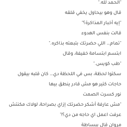
"الحمد لله."
قال وهو بيحاول يخفي قلقه
"إيه أخبار المذاكرة؟"
قالت بنفس الهدوء
"تمام… اللي حضرتك بتبعته بذاكره."
ابتسم ابتسامة خفيفة، وقال
"طب كويس."
سكتوا لحظة، بس في اللحظة دي… كان قلبه بيقول
حاجات كتير هو مش قادر ينطق بيها
نور كسرت الصمت
"مش عارفة أشكر حضرتك إزاي بصراحة، لولاك مكنتش
عرفت اعمل اي حاجه من دي؟!"
مروان قال ببساطة