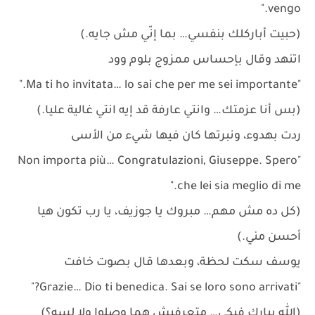
vengo."
(حبيت أباركلك بنفسي… بما إنّي مش جايه.)
اتنهد وقال بإحساس ممزوج بلوم وود
"Ma ti ho invitata… lo sai che per me sei importante."
(بس أنا عزمتك… وانتي عارفة قد إيه انتي غالية عليا.)
ردت بهدوء، ونبرتها كان فيها شيء من الأسى
"Non importa più… Congratulazioni, Giuseppe. Spero
che lei sia meglio di me."
(كل ده مش مهم… مبروك يا جوزيف، يا رب تكون هيا
أحسن مني.)
يوسف سكت لحظة، وبعدها قال بصوت خافت
"Grazie… Dio ti benedica. Sai se loro sono arrivati?"
(الله يبارك فيكي… متعرفيش هما وصلوا ولا لسه؟)