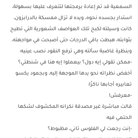
السمعية قد تم إعادة برمجتها لتتعرف عليها بسهولة،
استدار بجسده نحوه، ويده لا تزال ممسكة بالدرابزون،
كانت وسيلته لكبح تلك العواصف الشعورية التي تطيح
بثوابته، هبطت باقي الدرجات حتى أصبحت في مواجهته،
وبنظرة غاضبة سألته وهي ترفع النقود نصب عينيه:
-ممكن تقولي إيه دول؟ بيعملوا إيه هنا في شنطتي؟
أخفض نظراته نحو يدها الموجهة إليه، وبجمود يكسو
تعابيره أجابها ناكرًا:
-معرفش!
قالت مباشرة غير مصدقة نكرانه المكشوف لشكها
الحتمي فيه:
-إنت رجعت لي الفلوس تاني، مظبوط؟