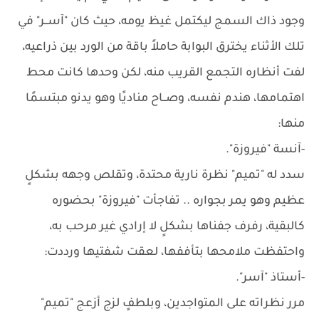
وجود ذاك السمج ليكتمل غيظ يومه، حيث كان "آســر" في
تلك الأثناء يخترق البوابة حاملاً باقة من الورد بين ذراعيه،
لفت أنظاره التجمع القريب منه، لكن وحدها كانت محط
اهتمامها، هندم نفسه، وصــاح مناديًا وهو يدنو مبتسمًا
منها:
-آنسة "فيروزة".
سدد له "تميم" نظرة نارية محتدة، وتقلص وجهه بشكلٍ
عظيم وهو يمر بجواره .. تفاجأت "فيروزة" بحضوره
كالبقية، رفرف جفناها بشكلٍ لا إرادي غير مرحب به،
واحتفظت ملامحها بتأففها، لعقت شفتيها ورددت:
-أستاذ "آسر".
مرر نظراته على المتواجدين، وبلطفٍ لزج أزعج "تميم"