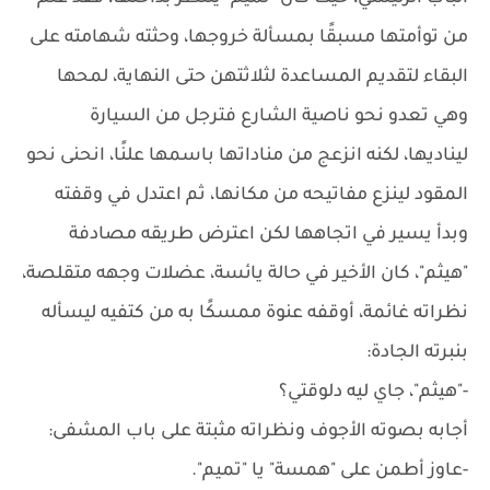
من توأمتها مسبقًا بمسألة خروجها، وحثته شهامته على
البقاء لتقديم المساعدة لثلاثتهن حتى النهاية، لمحها
وهي تعدو نحو ناصية الشارع فترجل من السيارة
ليناديها، لكنه انزعج من مناداتها باسمها علنًا، انحنى نحو
المقود لينزع مفاتيحه من مكانها، ثم اعتدل في وقفته
وبدأ يسير في اتجاهها لكن اعترض طريقه مصادفة
"هيثم"، كان الأخير في حالة يائسة، عضلات وجهه متقلصة،
نظراته غائمة، أوقفه عنوة ممسكًا به من كتفيه ليسأله
بنبرته الجادة:
-"هيثم"، جاي ليه دلوقتي؟
أجابه بصوته الأجوف ونظراته مثبتة على باب المشفى:
-عاوز أطمن على "همسة" يا "تميم".