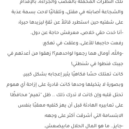
تلك النظرات المحملة بالغضب والجراءة، بالإقدام
والشجاعة أصابته في مقتل، وتلقائيًا لاحت بسمة عذبة
على شفتيه حين استطرد قائلاً عن ثقةٍ ليزيدها حيرة:
-أنا خدت حقي خلاص، معرفش حاجة عن دول.
رفعت حاجبها للأعلى، وعلقت في تهكمٍ:
-والله، أومال هما رجعوا لواحدهم؟! زهقوا من أعدتهم في
جيبك فنطوا في شنطتي!
كانت تمتلك حسًا فكاهيًا يثير إعجابه بشكل كبير،
وبصورة لا يتخيلها وحدها كانت قادرة على إزاحة أي هموم
تحتل قلبه وإن كانت لا تدرك ذلك .. ظل "تميم" محافظًا
على تعابيره الهادئة قبل أن يهز كتفيه معقبًا بنفس
الابتسامة التي أشرقت أكثر على وجهه:
-جايز.. ما هو المال الحلال مابيضعش.