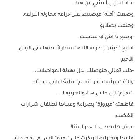
-ماما خليني أمشي من هنا.
وضعت "آمنة" قبضتيها على ذراعه محاولة انتزاعه،
وهتفت بصلابةٍ
-وسع يا ابني لو سمحت.
اقترح "هيثم" بصوته اللاهث محاولاً معها حتى الرمق
الأخير:
-طب تعالي هنوصلك بدل بهدلة المواصلات..
والتفت برأسه نحو "تميم" متابعًا باقي جملته:
-"تميم" ابن خالتي هنا، والعربية آ....
قاطعته "فيروزة" بصرامة وعيناها تطلقان شرارات
الغضب:
-مش هايحصل، ابعدوا عننا!
قالتها ونظراتها ارتكزت على "تميم" الذي لم ينقصه إلا