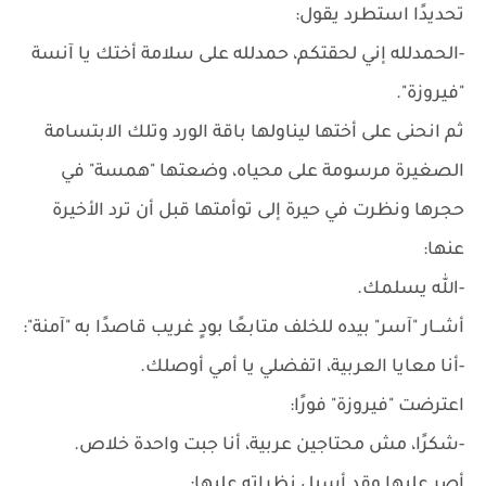
تحديدًا استطرد يقول:
-الحمدلله إني لحقتكم، حمدلله على سلامة أختك يا آنسة
"فيروزة".
ثم انحنى على أختها ليناولها باقة الورد وتلك الابتسامة
الصغيرة مرسومة على محياه، وضعتها "همسة" في
حجرها ونظرت في حيرة إلى توأمتها قبل أن ترد الأخيرة
عنها:
-الله يسلمك.
أشــار "آسر" بيده للخلف متابعًا بودٍ غريب قاصدًا به "آمنة":
-أنا معايا العربية، اتفضلي يا أمي أوصلك.
اعترضت "فيروزة" فورًا:
-شكرًا، مش محتاجين عربية، أنا جبت واحدة خلاص.
أصر عليها وقد أسبل نظراته عليها: