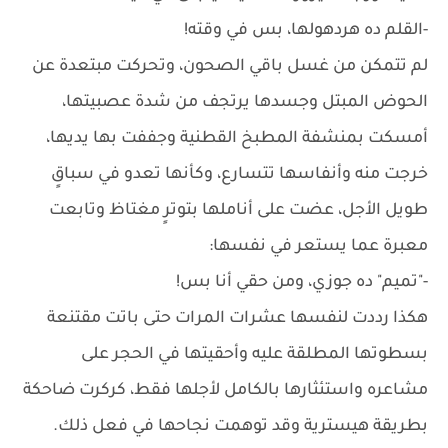
-القلم ده هردهولها، بس في وقته!
لم تتمكن من غسل باقي الصحون، وتحركت مبتعدة عن
الحوض المبتل وجسدها يرتجف من شدة عصبيتها،
أمسكت بمنشفة المطبخ القطنية وجففت بها يديها،
خرجت منه وأنفاسها تتسارع، وكأنها تعدو في سباقٍ
طويل الأجل، عضت على أناملها بتوترٍ مغتاظ وتابعت
معبرة عما يستعر في نفسها:
-"تميم" ده جوزي، ومن حقي أنا بس!
هكذا رددت لنفسها عشرات المرات حتى باتت مقتنعة
بسطوتها المطلقة عليه وأحقيتها في الحجر على
مشاعره واستئثارها بالكامل لأجلها فقط، كركرت ضاحكة
بطريقة هيسترية وقد توهمت نجاحها في فعل ذلك.