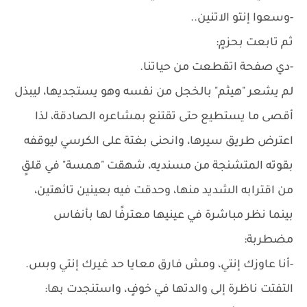
-وسعوا إنتو الاتنين..
ثم تابعت بحزمٍ:
-دي صفحة اتقطعت من حياتنا.
لم يشعر "هيثم" بالخجل من نفسه وهو يستجديها، ليبذل
أقصى ما يستطيع حتى تقتنع بمشاعره الصادقة، لذا
اعترض طريق سيرها، وانحنى بغتة على الكرسي ليوقفه
بقوته المتشنجة من مسنديه، شهقت "همسة" في قلقٍ
من اقترابه الشديد منها، وحدقت فيه بعينين تائهتين،
بينما نظر مباشرة في عينيها معترفًا لها بأنفاس
مضطربة:
-أنا عاوزك إنتي، ومش فارق معايا حد غيرك إنتي وبس.
التفتت ناظرة إلى والدتها في خوفٍ، واستنجدت بها: