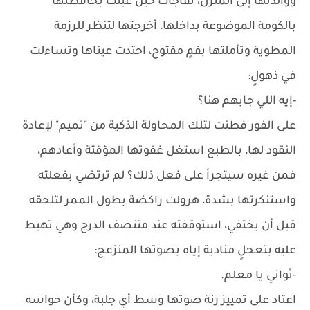
ووالدتها إلى المنزل، تفاجأت حين عبثت بحافظتها
بالكومة الموضوعة بداخلها، أخرجتها لتنظر للرزمة
المطوية وتأملتها بفمٍ مفتوح، احتدت عيناها وتساءلت
في ذهولٍ:
-إيه اللي جابهم هنا؟
على الفور فطنت لتلك المحاولة الذكية من "تميم" لإعادة
النقود لها، بالطبع استغل غفوتها المؤقتة وأعادهم،
فمن غيره سيتجرأ على فعل ذلك؟ لم ترتضي بفعلته
واستنكرتها بشدة، هرولت راكضة بطول الممر لتلحقه
قبل أن يختفي، استوقفته عند منتصف الدرج وهي تهبط
عليه بتعجلٍ منادية إياه بصوتها المنزعج:
-ثواني يا معلم.
اعتاد على تمييز رنة صوتها وسط أي جلبة، وكأن حواسه