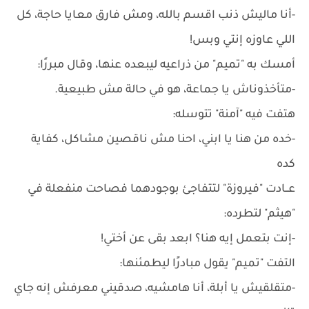
-أنا ماليش ذنب اقسم بالله، ومش فارق معايا حاجة، كل
اللي عاوزه إنتي وبس!
أمسك به "تميم" من ذراعيه ليبعده عنها، وقال مبررًا:
-متأخذوناش يا جماعة، هو في حالة مش طبيعية.
هتفت فيه "آمنة" تتوسله:
-خده من هنا يا ابني، احنا مش ناقصين مشاكل، كفاية
كده
عــادت "فيروزة" لتتفاجئ بوجودهما فصاحت منفعلة في
"هيثم" لتطرده:
-إنت بتعمل إيه هنا؟ ابعد بقى عن أختي!
التفت "تميم" يقول مبادرًا ليطمئنها:
-متقلقيش يا أبلة، أنا هامشيه، صدقيني معرفش إنه جاي