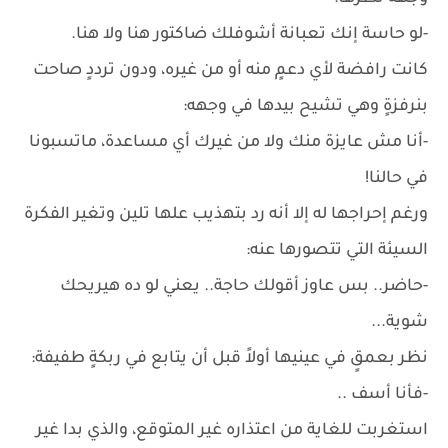
-لو حاسة إنك تعبانة أشوفلك ضاكتور هنا ولا هنا.
كانت رافضة لأي دعمٍ منه أو من غيره، ودون ترددٍ صاحت
بنرفزةٍ وهي تشيح بيدها في وجهه:
-أنا مش عايزة منك ولا من غيرك أي مساعدة، ماتسبونا
في حالنا!
ورغم إحراجها له إلا أنه رد بتهذيب علها تلين وتغير الفكرة
السيئة التي تتصورها عنه:
-حاضر.. بس عاوز أقولك حاجة.. يعني لو ده هيريحك
شوية...
نظر بعمقٍ في عينيها أولاً قبل أن يتابع في ربكةٍ طفيفة:
-فأنا أسف ..
استغربت للغاية من اعتذاره غير المتوقع، والذي بدا غير