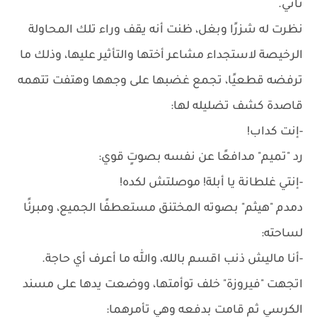
تاني.
نظرت له شزرًا وبغل، ظنت أنه يقف وراء تلك المحاولة
الرخيصة لاستجداء مشاعر أختها والتأثير عليها، وذلك ما
ترفضه قطعيًا، تجمع غضبها على وجهها وهتفت تتهمه
قاصدة كشف تضليله لها:
-إنت كداب!
رد "تميم" مدافعًا عن نفسه بصوتٍ قوي:
-إنتي غلطانة يا أبلة! موصلتش لكده!
دمدم "هيثم" بصوته المختنق مستعطفًا الجميع، ومبرئًا
لساحته:
-أنا ماليش ذنب اقسم بالله، والله ما أعرف أي حاجة.
اتجهت "فيروزة" خلف توأمتها، ووضعت يدها على مسند
الكرسي ثم قامت بدفعه وهي تأمرهما: