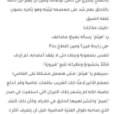
باحتقانٍ يسري في كامل أوصاله، وقبل أن يهم ابن خالته
باللحاق بهم شد على معصمه ليثبته وهو يأمره بصوتٍ
غلفه الضيق:
-خليك مكانك!
رد "هيثم" يسأله بغيظٍ مضاعف:
-هي رايحة فين؟ ومين اللطخ ده؟!
تنفس بصعوبة وببطء حتى لا يفقد أعصابه، ثم أردف
قائلاً بخشونةٍ ونظراته تتبع "فيروزة":
-سيبهم يا "هيثم"، مش هنعمل مشكلة على الفاضي!
غمغم الأخير لاعنًا ذلك الغريب بكلمات غاضبة وقد اندلع
غضبه، لكنه لم يشعر بتلك النيران التي استعرت في صدر
"تميم" وانتشر لهيبها الحارق في خلاياه، وكأن ذلك التبلد
الذي صاحبه طوال الفترة الماضية -قبل أن يتعرف أكثر لـ