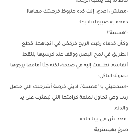
قائلاً له بما يشبه الرجاء:
-معلش، اهدى، إنت كده هتبوظ فرصتك معاها!
دفعه بعصبيةٍ ليناديها:
-"همسة"!
وكأن قدماه ركبت الريح فركض في اتجاهها، قطع
الطريق في لمح البصر، ووقف عند كرسيها يلتقط
أنفاسه، تطلعت إليه في صدمة، لكنه جثا أمامها يرجوها
بصوته الباكي:
-اسمعيني يا "همسة"، اديني فرصة أشرحلك اللي حصل!
ردت وهي تحاول لملمة كرامتها التي تبعثرت على يد
والدته:
-معدتش في بينا حاجة
صرخ بهيسترية: