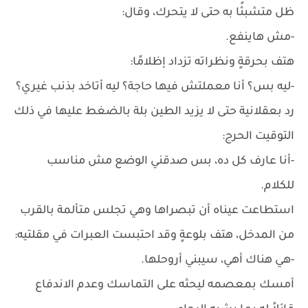
ظل متشبثًا به حتى لا يتحرك، وقال:
-مش هاينفع.
هتف بحرقةٍ ونظراته تزداد إظلامًا:
-ليه بس؟ أنا معملتش فيها حاجة؟ ليه أتاخد بذنب غيري؟
رد بعقلانية حتى لا يزيد الطين بلة بالضغط عليها في ذلك
التوقيت الحرج:
-أنا عارف كل ده، بس صدقني الوضع مش مناسب
للكلام.
استطاعت عيناه أن تبصراها وهي تجلس متألمة بالقرب
من المدخل، هتف بلوعةٍ وقد احتبست العبرات في مقلتيه:
-هي هناك أهي، سيبني أروحلها.
أمسك بمعصمه ليحثه على التماسك وعدم الاندفاع