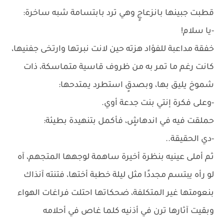
قطبت جبينها بانزعاجٍ وهي ترد بابتسامة شبه ساخرة:
-يا سلام!
خفقة مداعبة للفؤاد هزته حين لانت نبرتها وارتخى جفنيها،
كانت رغم ما تمر به من ظروف قاسية متماسكة، ذات
شموخ يليق بها، وبصدقٍ استطرد يمتدحها:
-وعلى فكرة إنتي بنت جدعة أوي.
حملقت فيه في اندهاشٍ، فأكمل بتنهيدة بطيئة:
-دي الحقيقة..
ثم أملى عينيه بنظرة أخيرة ساهمة لوجهها المتجهم، آه
لو رأه يبتسم مجددًا مثل ليلة خطبة أختها، فتنته آنذاك
بنعومتها غير المتكلفة، ضحكاتها احتلت فراغات الهواء
وبقيت آثارها ترن في أذنيه كلما غاص في أحلامه