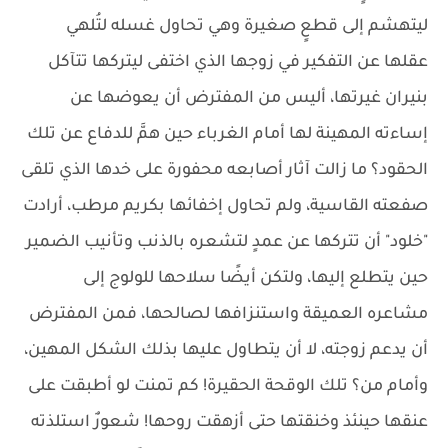
ليتهشم إلى قطعٍ صغيرة وهي تحاول غسله لتُلهي
عقلها عن التفكير في زوجها الذي اختفى ليتركها تتآكل
بنيران غيرتها، أليس من المفترض أن يعوضها عن
إساءته المهينة لها أمام الغرباء حين همَّ للدفاع عن تلك
الحقود؟ ما زالت آثار أصابعه محفورة على خدها الذي تلقى
صفعته القاسية، ولم تحاول إخفائها بكريم مرطب، أرادت
"خلود" أن تتركها عن عمدٍ لتشعره بالذنب وتأنيب الضمير
حين يتطلع إليها، ولتكن أيضًا سلاحها للولوج إلى
مشاعره العميقة واستنزافها لصالحها، فمن المفترض
أن يدعم زوجته، لا أن يتطاول عليها بذلك الشكل المهين،
وأمام من؟ تلك الوقحة الحقيرة! كم تمنت لو أطبقت على
عنقها حينئذ وخنقتها حتى أزهقت روحها! شعورٌ استلذته