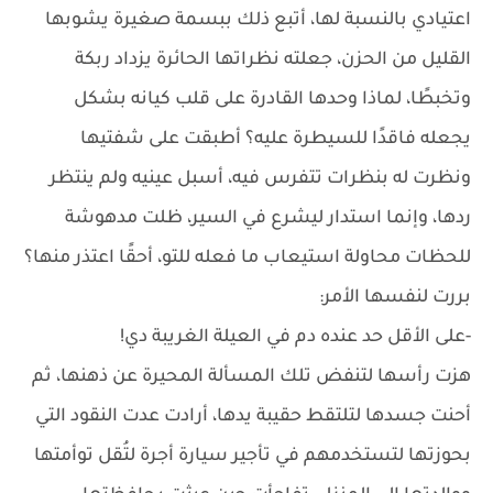
اعتيادي بالنسبة لها، أتبع ذلك ببسمة صغيرة يشوبها
القليل من الحزن، جعلته نظراتها الحائرة يزداد ربكة
وتخبطًا، لماذا وحدها القادرة على قلب كيانه بشكل
يجعله فاقدًا للسيطرة عليه؟ أطبقت على شفتيها
ونظرت له بنظرات تتفرس فيه، أسبل عينيه ولم ينتظر
ردها، وإنما استدار ليشرع في السير، ظلت مدهوشة
للحظات محاولة استيعاب ما فعله للتو، أحقًا اعتذر منها؟
بررت لنفسها الأمر:
-على الأقل حد عنده دم في العيلة الغريبة دي!
هزت رأسها لتنفض تلك المسألة المحيرة عن ذهنها، ثم
أحنت جسدها لتلتقط حقيبة يدها، أرادت عدت النقود التي
بحوزتها لتستخدمهم في تأجير سيارة أجرة لتُقل توأمتها