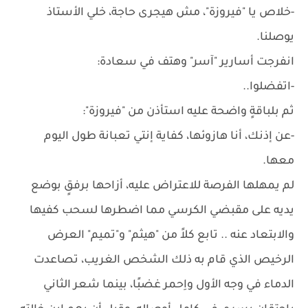
-خلاص يا "فيروزة"، مش هيجرى حاجة، خلي الأستاذ
يوصلنا.
انفرجت أسارير "آسر" وهتف في سعادة:
-اتفضلوا..
ثم بلباقةٍ واضحة عليه استأذن من "فيروزة":
-عن إذنك، أنا هازوئها، كفاية إنتي تعبانة طول اليوم
معها.
لم يمهلها الفرصة للاعتراض عليه، أزاحها برفقٍ بوضع
يديه على مقبضي الكرسي مما اضطرها لسحب كفيها
والابتعاد عنه .. تابع كلاً من "هيثم" و"تميم" العرض
الرخيص الذي قام به ذلك الشخص الغريب، تصاعدت
الدماء في وجه الأول واِحمر غضبًا، بينما شعر الثاني