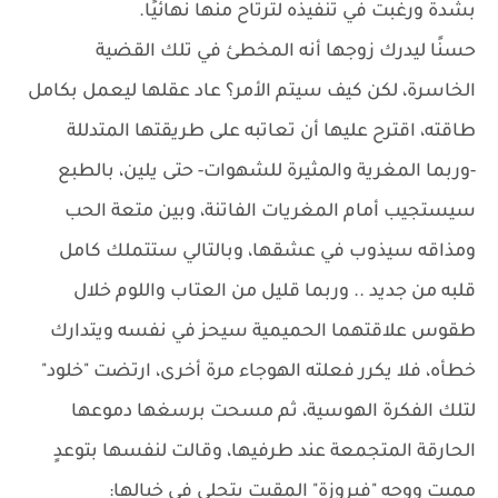
بشدة ورغبت في تنفيذه لترتاح منها نهائيًا.
حسنًا ليدرك زوجها أنه المخطئ في تلك القضية
الخاسرة، لكن كيف سيتم الأمر؟ عاد عقلها ليعمل بكامل
طاقته، اقترح عليها أن تعاتبه على طريقتها المتدللة
-وربما المغرية والمثيرة للشهوات- حتى يلين، بالطبع
سيستجيب أمام المغريات الفاتنة، وبين متعة الحب
ومذاقه سيذوب في عشقها، وبالتالي ستتملك كامل
قلبه من جديد .. وربما قليل من العتاب واللوم خلال
طقوس علاقتهما الحميمية سيحز في نفسه ويتدارك
خطأه، فلا يكرر فعلته الهوجاء مرة أخرى، ارتضت "خلود"
لتلك الفكرة الهوسية، ثم مسحت برسغها دموعها
الحارقة المتجمعة عند طرفيها، وقالت لنفسها بتوعدٍ
مميت ووجه "فيروزة" المقيت يتجلى في خيالها: