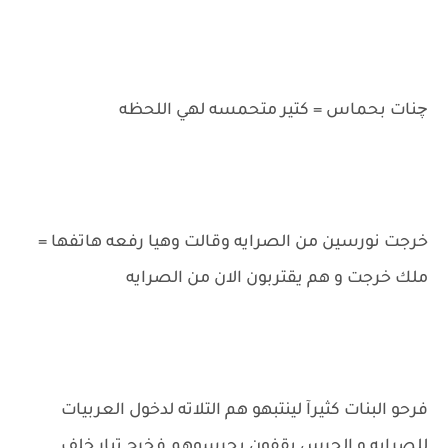
چنات بحماس = كتير متحمسه لهي اللحظه
خرجت نورسين من الصرايه وقالت وهيا رفعه هاتفها =
ملك خرجت و هم يقتربون الان من الصرايه
فرحو البنات كثيرآ لينتبهو هم التلاته لدخول العربيات
للصرايه و الحرس يقفون يحرسوهم فخرج تيار خلف