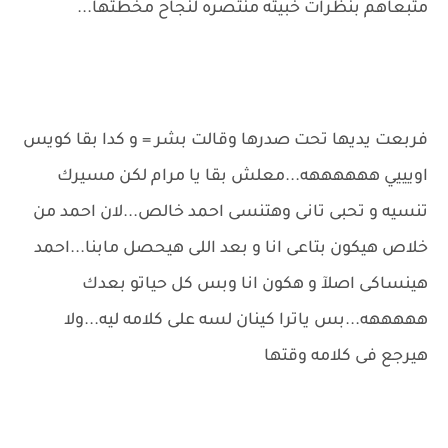
متبعاهم بنظرات خبيثه منتصره لنجاح مخطتها...
فربعت يديها تحت صدرها وقالت بشر = و كدا بقا كويس
اويييي ههههههه...معلش بقا يا مرام لكن مسيرك
تنسيه و تحبى تانى وهتنسى احمد خالص...لان احمد من
خلاص هيكون بتاعى انا و بعد اللى هيحصل مابنا...احمد
هينساكى اصلآ و هكون انا وبس كل حياتو بعدك
هههههه...بس ياترا كينان لسه على كلامه ليه...ولا
هيرجع فى كلامه وقتها