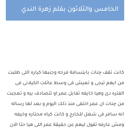
الخامس والثلاثون بقلم زهرة الندي
كانت تقف چنات بابتسامة فرحه وجنبها كياره اللى طلبت
من ايهم تيجى و تعيش فى وسط عائلت الكيلانى فى
الفتره دى وهيا خايفه تفابل عمر او تتصادف بيه و تعجبت
من چنات ان عمر اختفى منذ ذلك اليوم و بعد لها رساله
انه سافر فى شغل للخارج و كانت كياه محتاره وخيفه
ومش عارفه تقول ليهم عن حقيقة عمر اللى هيا حتا الان