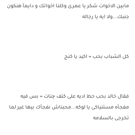
مابين الاخوات شكر يا عمرى وكلنا اخواتك و دايمآ هنكون
جنبك...ولا ايه يا رجاله
كل الشباب بحب = اكيد يا كنج
فقال خالد بحب حط اديه على كتف چنات = بس فيه
مفجأه مستنياكى يا لوكه...محبناش نفجأك بيها غير لما
تخرجى بالسلامه