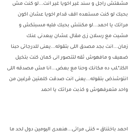
مشفتش راجل و سند غير اخويا غير انت...لو كنت مش
بحبك لو كنت مستعده اقف قدام اخويا عشان اكون
مراتك يا احمد...لو مكنتش بحبك فليه مسبتكش و
مشيت مع رسلان زى مقال عشان يبعدنى عنك
زمان...انت بجد مصدق اللى بتقوله...يعنى للدرجاتى حبنا
ضعيف و مافهوش ثقه لتتصور انى كمان كنت بتخيل
الكلـ*ـلب ده مكانك وحنا مع بعض...انا مش مصدقه اللى
انتوشذض بتقوله...يعنى انت صدقت كلمتين ڤرغين من
واحد متعرفهوش و كذبت مراتك يا احمد
احمد باختناق = كنتى مراتى...هنعدى اليومين دول لحد ما