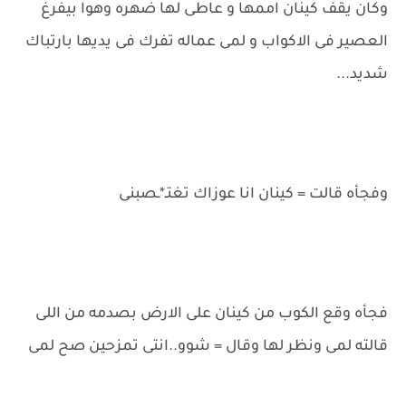
وكان يقف كينان اممها و عاطى لها ضهره وهوا بيفرغ
العصير فى الاكواب و لمى عماله تفرك فى يديها بارتباك
شديد...
وفجأه قالت = كينان انا عوزاك تغتـ*ـصبنى
فجأه وقع الكوب من كينان على الارض بصدمه من اللى
قالته لمى ونظر لها وقال = شوو..انتى تمزحين صح لمى