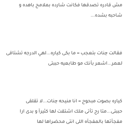
مش قادره تصدقها فكانت شارده بملامح باهده و
شاحبه بشده...
فقالت چنات بتعجب = ما بكى كياره...لهي الدرجه تشتاقى
لعمر...اشعر بأنك مو طابعيه حببتى
كياره بصوت مبحوح = انا منيحه چنات...لا تقلقى
حببتى...متا رح تأتى ملك اشتقت لها كثيرآ و بدى ارا
مفجأتها بالمفجأه اللى انتى محضراها لها