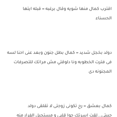
اقترب كمال منها شويه وقال برغبه = قبله ايتها
الحسناء
دولد بخجل شديد = كمال بطل جنون وبعد عنى احنا لسه
فى فترت الخطوبه ونا دلوقتي مش مراتك للتصرفات
المجنونه دى
كمال بعشق = رح تكونى زوجتى لا تقلقى دولد
حببتى...لقت اسرتك جوا قلبى و مستحيل الفرار منه