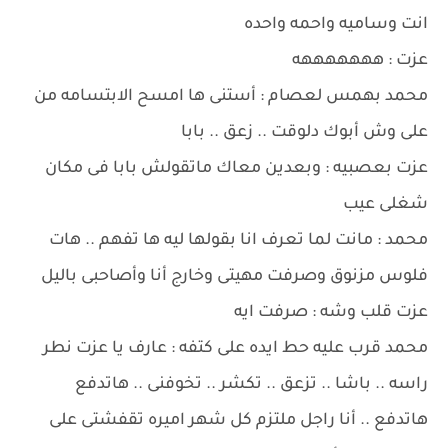
انت وساميه واحمه واحده
عزت : هههههههه
محمد بهمس لعصام : أستنى ها امسح الابتسامه من
على وش أبوك دلوقت .. زعق .. بابا
عزت بعصبيه : وبعدين معاك ماتقولش بابا فى مكان
شغلى عيب
محمد : مانت لما تعرف انا بقولها ليه ها تفهم .. هات
فلوس مزنوق وصرفت مهيتى وخارج أنا وأصاحبى باليل
عزت قلب وشه : صرفت ايه
محمد قرب عليه حط ايده على كتفه : عارف يا عزت نطر
راسه .. باشا .. تزعق .. تكشر .. تخوفنى .. هاتدفع
هاتدفع .. أنا راجل ملتزم كل شهر اميره تقفشتى على