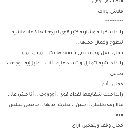
ماكنت فى وعى
فلاش باااك
***********
راندا سكرانه وشاربه كتير قوى لدرجه انها فعلا ماشيه
تتطوح وكمال جمبها ..
كمال بتقل رهيييب فى كلامه : ها تت.. تروحى بردو
راندا ماشيه تتمايل وبتسند عليه : أنت .. عايز إيه.. وجعت
دماغى
كمال : أدم
راندا مدت شفايفها لقدام قوى : أووووف .. أنا مش عا...
عاااارفه طلعلى .. منين .. نطرت ايديها .. ماتيجى نخلص
منه
كمال وقف وبتفكير : ازاى