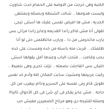
الكنبه وهى خرجت من الاوضه على الحمام خدت شاورت
ولبست هدومها .. شالت الشنطه وبصتله وبمنتهى
الجديه : مش ها افرض نفسى عليك ها أستنى تيجى
تقولى أنا مش فاكر راندا القديمه وعايز راندا مراتى بس
يارب ماتحرمنى من دا .. ويارب ماتظلمنى حتى لو أنا
ظلمتك .. قربت منه باسته من خده ومسدت على خده
بحب وقامت .. فتحت الباب وعندها أمل يقولها استنى
خليكى بس اتفاجئت بصمته .. نزلت تجرى وهى بتعيط ..
ركبت عربيتها ومشيت سابت المكان كله وأدم خد نفس
طويل قام رمى نفسه على السرير وناام بيهرب من كل
حاجه .. مش عايز يفكر فى أى شئ فى كل الأحوال تاليااا
وصلته للنتيجه دى وهو مرتاح الضميررر مفيش حب