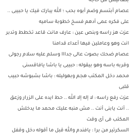
بتعانيش من حاجه
عصام أبتسم وضم أبوه بحب ؛ الله يبارك فيك يا حبيبى ..
على فكره عمى أدهم فسخ خطوبة ساميه
عزت هز راسه وبنص عين : عارف مانت قاعد تخطط وتدبر
انت وهو وعاملين فيها أعداء قدامنا
عصام ضحك بصوت عالى جدااا وسلم عليه سلام رجولى
وقربه باسه وهو بيقوله : حبيبى يا باشا يافاقسنى
محمد دخل المكتب هجم وبهوليله : باشا بشبوشه حبيب
قلبى
عزت رفع راسه : لا إله إلا الله .. حط ايده على الزرار وزعق
.. أنت يابنى أنت .. مش منبه عليك محمد ما يدخلش
المكتب فى أى وقت
السكرتير من برا : يافندم والله قبل ما أقوله دخل وقفل