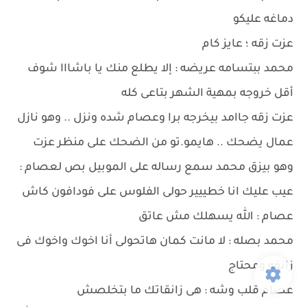
دماغه عليكو
عزت زقه ؛ عايز كام
محمد ببتسامه عريضه : إلا يطلع منك يا باشااا شوف
أقل خروجه بمهية الشهر بتاعى كله
عزت زقه جاامد بيخرجه برا وعصام شده ونزل .. وهو نازل
عمال يضحك .. هايمو.تو من الضحك على منظر عزت
وهو بيزق محمد سمع رساله على الموبيل بص لعصام :
عيب عليك انا خطييير حولى الفلوس على فودافون كاش
عصام : الله يسهلك مش عاتق
محمد بصله : لا مانت كمان هاتحولى أنا اخوك واخوك فى
زانقه ومحتاج
عصام قلب وشه : هى زانقاتك ما بتخلصش