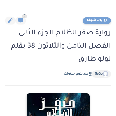
0
روايات شيقه
رواية صقر الظلام الجزء الثاني
الفصل الثامن والثلاثون 38 بقلم
لولو طارق
GeGe
منذ بضع سنوات