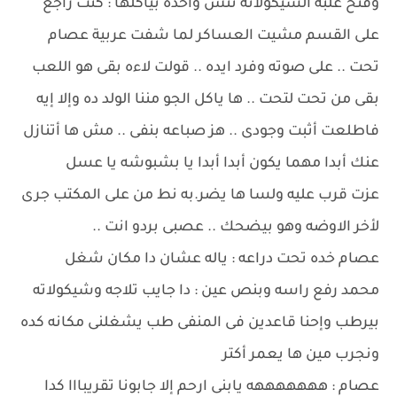
وفتح علبة الشيكولاته نتش واحده بياكلها : كنت راجع
على القسم مشيت العساكر لما شفت عربية عصام
تحت .. على صوته وفرد ايده .. قولت لاءه بقى هو اللعب
بقى من تحت لتحت .. ها ياكل الجو مننا الولد ده وإلا إيه
فاطلعت أثبت وجودى .. هز صباعه بنفى .. مش ها أتنازل
عنك أبدا مهما يكون أبدا أبدا يا بشبوشه يا عسل
عزت قرب عليه ولسا ها يضر.به نط من على المكتب جرى
لأخر الاوضه وهو بيضحك .. عصبى بردو انت ..
عصام خده تحت دراعه : ياله عشان دا مكان شغل
محمد رفع راسه وبنص عين : دا جايب تلاجه وشيكولاته
بيرطب وإحنا قاعدين فى المنفى طب يشغلنى مكانه كده
ونجرب مين ها يعمر أكتر
عصام : هههههههه يابنى ارحم إلا جابونا تقريبااا كدا