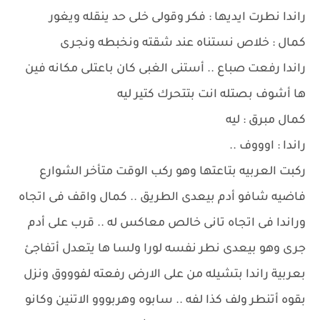
راندا نطرت ايديها : فكر وقولى خلى حد ينقله ويغور
كمال : خلاص نستناه عند شقته ونخبطه ونجرى
راندا رفعت صباع .. أستنى الغبى كان باعتلى مكانه فين
ها أشوف بصتله انت بتتحرك كتير ليه
كمال مبرق : ليه
راندا : اوووف ..
ركبت العربيه بتاعتها وهو ركب الوقت متأخر الشوارع
فاضيه شافو أدم بيعدى الطريق .. كمال واقف فى اتجاه
وراندا فى اتجاه تانى خالص معاكس له .. قرب على أدم
جرى وهو بيعدى نطر نفسه لورا ولسا ها يتعدل أتفاجئ
بعربية راندا بتشيله من على الارض رفعته لفوووق ونزل
بقوه أتنطر ولف كذا لفه .. سابوه وهربووو الاتنين وكانو