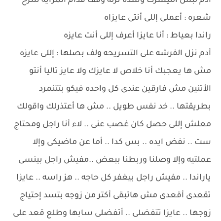
أدم لبس التيشرت وشده نزله وقف قدام المرايه سرح
شعره : أعملى إللى أنتى عايزاه
راندا بعياط : أنا عايزا أعرف إللى أنت عايزه
أدم نزل الفرشه على التسريحه ولف بصلها : إللى عايزه
مش ها يعجبك أنا خلاص لا عايزك ولا عايز تاليا أنتو
الأتنين مش فارقين عندى كل واحده فيكو بتتنمرد
بطريقتها .. خد نفس طويل .. مش ها أعتذرلك واقولك
معلش إللى حصل كان غصب عنى .. لاء أنا راجل ومحتاج
ست .. نفض ايده .. بس كدا .. أما عن ماضيكى وإلا
عملتيه وإلا وصلنا وربطنا ببعض ..مفيش راجل بينسى
ياراندا .. مفيش راجل بيغفر كل حاجه .. هز راسه .. عايزا
تقعدى أقعدى مش هاتبقى أكتر من زوجه بتسد إحتياج
زوجها .. عايزا تتفضلى .. أتفضلى سابها وطلع قعد على