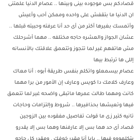
قصادكم بس موجوده بينى وبينها .. عصام الدنيا علمتنى
ان الدنيا ما بتقفش على واحده وممكن أحب وأعيش
وأتمسك بغيرها أكتر من أى حد أنا عرفته وحبيته قبلها ..
عشان الجواز والعشره حاجه مختلفه .. مهما أشرحلك
مش هاتفهم غير لما تتجوز وتتعمق علاقتك بالأنسانه
إللى ها ترتبط بيها
عصام بيسمعلو واتكلم بنفس طريقة أبوه : أنا معاك
وعارف كلامك دا كويس وعارف إن الأمور من برا مهما
كانت ومهما طالت عمرها ماتبقى واضحه غير لما تتعمق
فيها وتعيشها بحذافيرها .. شروط وإلتزامات وحاجات
تانيه كتير زى ما قولت تفاصيل مفقوده بين الزوجين
قصاد أى حد هما بس إلا عارفنها وهما بس إلا يقدرو
يتكلمووو فيها .. بابا أنا مقدر خوفك . ومقدر كل حاجه