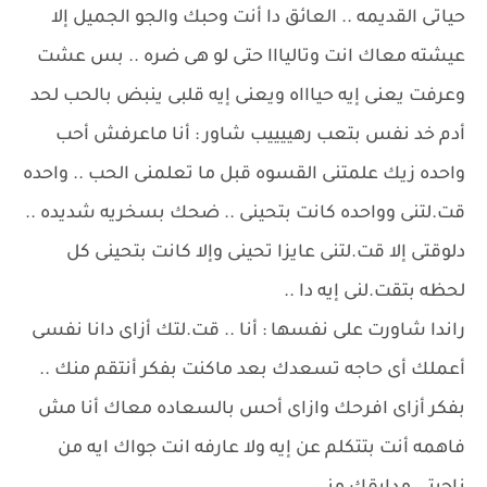
حياتى القديمه .. العائق دا أنت وحبك والجو الجميل إلا
عيشته معاك انت وتاليااا حتى لو هى ضره .. بس عشت
وعرفت يعنى إيه حياااه ويعنى إيه قلبى ينبض بالحب لحد
أدم خد نفس بتعب رهييييب شاور : أنا ماعرفش أحب
واحده زيك علمتنى القسوه قبل ما تعلمنى الحب .. واحده
قت.لتنى وواحده كانت بتحينى .. ضحك بسخريه شديده ..
دلوقتى إلا قت.لتنى عايزا تحينى وإلا كانت بتحينى كل
لحظه بتقت.لنى إيه دا ..
راندا شاورت على نفسها : أنا .. قت.لتك أزاى دانا نفسى
أعملك أى حاجه تسعدك بعد ماكنت بفكر أنتقم منك ..
بفكر أزاى افرحك وازاى أحس بالسعاده معاك أنا مش
فاهمه أنت بتتكلم عن إيه ولا عارفه انت جواك ايه من