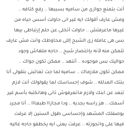
أنت بتمنع جوازى من ساميه بسببها .. رفع كتافه ..
ومش عارف أقولك ايه غير انى حاولت أسس حياه من
غيرها ماعرفتش .. حاولت أتخلى عن حلم إرتباطى بيها
بس هى عامله زى الشبح إللى محاوطك وانت مش عارف
تتمكن منه لأنه بإختصار شبح .. حاجه ملهاش وجود
حواليك بس موجوده .. أتنهد .. ممكن تكون جواك ..
ممكن تكون ملازماك .. ساميه لما جت تعاتبنى بتقولى أنا
بنتك المدلله .. شوف إحساسك لما يقولولك أنت لازم
تبعد عن ابنك ولازم ماتعرفوش تانى وهانكتبه بأسم غير
أسمك .. هز راسه بجديه .. ودا مجازاا طبعااا .. أنا مجرد
بوصفلك المشهد وإحساسى طول السنين إلا عرفت
فيها على واتجوزته .. عرفت يعنى ايه يخطفو حاجه غاليه