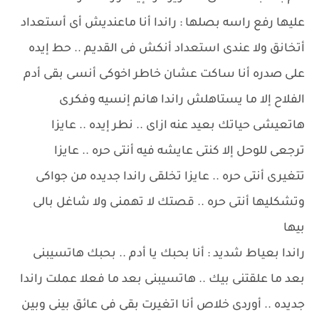
عليها رفع راسه بصلها : راندا أنا ماعنديش أى أستعداد
أتخانق ولا عندى استعداد أنكش فى القديم .. حط إيده
على صدره أنا ساكت عشان خاطر اخوكى أنسى بقى أدم
الفلاح إلا ما يستاهلش راندا هانم إنسيه وفكرى
هاتعيشى حياتك بعيد عنه ازاى .. نطر إيده .. عايزا
ترجعى للوحل إلا كنتى عايشه فيه أنتى حره .. عايزا
تتغيرى أنتى حره .. عايزا تخلقى راندا جديده من جواكى
وتشكليها أنتى حره .. قصتك لا تهمنى ولا شاغل بالى
بيها
راندا بعياط شديد : أنا بحبك يا أدم .. بحبك هاتسيبنى
بعد ما علقتنى بيك .. هاتسيبنى بعد ما فعلا عملت راندا
جديده .. أوردى خلاص أنا اتغيرت بقى فى عائق بينى وبين