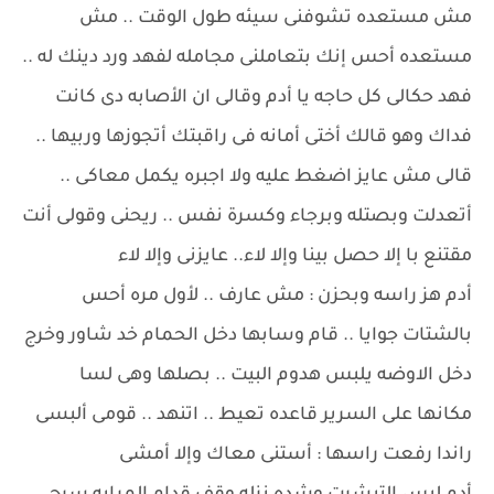
مش مستعده تشوفنى سيئه طول الوقت .. مش
مستعده أحس إنك بتعاملنى مجامله لفهد ورد دينك له ..
فهد حكالى كل حاجه يا أدم وقالى ان الأصابه دى كانت
فداك وهو قالك أختى أمانه فى راقبتك أتجوزها وربيها ..
قالى مش عايز اضغط عليه ولا اجبره يكمل معاكى ..
أتعدلت وبصتله وبرجاء وكسرة نفس .. ريحنى وقولى أنت
مقتنع با إلا حصل بينا وإلا لاء.. عايزنى وإلا لاء
أدم هز راسه وبحزن : مش عارف .. لأول مره أحس
بالشتات جوايا .. قام وسابها دخل الحمام خد شاور وخرج
دخل الاوضه يلبس هدوم البيت .. بصلها وهى لسا
مكانها على السرير قاعده تعيط .. اتنهد .. قومى ألبسى
راندا رفعت راسها : أستنى معاك وإلا أمشى