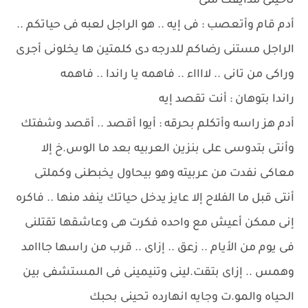
ناحيتى مدايقك منى
أدم قام وأتعصب : فى إيه .. هو الراجل لعبه فى حياتكم ..
الراجل مستنى رضاكم للدرجه دى كلمتين ها يخلونى أجرى
وراكى من تانى .. لااااء .. فاهمه يا راندا .. فاهمه
راندا بتوهان : أنت تقصد إيه
أدم هز راسه وأتكلم بحرقه : أيوا أقصد .. أقصد وشفتك
وأنتى بتدوسى على بنزين العربيه بعد ما الوس.خ إلا
معاكى نفدت من عربيته وهو بيحاول يخبطنى وكملتى
أنتى قبل ما الفلاح إلا عايز يدخل حياتك ينفد منها .. فاكره
إنى ممكن أعيش مع واحده فكرت هى وعاشقها تقتلنى
فى يوم من الأيام .. زعق .. إزاى .. قرب من راسها جااامد
وهمس .. إزاى بتقت.لينى وتنيمينى فى المستشفى بين
الحياه والمو.ت وجايه انهارده تحينى بحبك