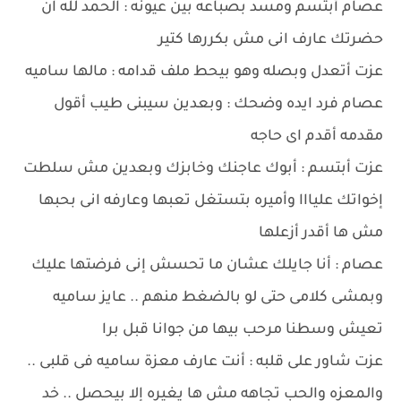
عصام أبتسم ومسد بصباعه بين عيونه : الحمد لله ان
حضرتك عارف انى مش بكررها كتير
عزت أتعدل وبصله وهو بيحط ملف قدامه : مالها ساميه
عصام فرد ايده وضحك : وبعدين سيبنى طيب أقول
مقدمه أقدم اى حاجه
عزت أبتسم : أبوك عاجنك وخابزك وبعدين مش سلطت
إخواتك عليااا وأميره بتستغل تعبها وعارفه انى بحبها
مش ها أقدر أزعلها
عصام : أنا جايلك عشان ما تحسش إنى فرضتها عليك
وبمشى كلامى حتى لو بالضغط منهم .. عايز ساميه
تعيش وسطنا مرحب بيها من جوانا قبل برا
عزت شاور على قلبه : أنت عارف معزة ساميه فى قلبى ..
والمعزه والحب تجاهه مش ها يغيره إلا بيحصل .. خد