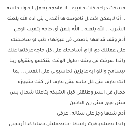
مسكت دراعه كنت مغيبه .. لا فاهمه بعمل ايه ولا حاسه
.. أنا لايمكن اقت.ل ناموسه ها أقت.ل بنى أدم الله يلعنه
الشرب .. الله يلعنه .. الله يلعن أى حاجه بتغيب الوعى
أدم وقف قدامها باصص فى عيونها : طب لو سامحتك
على عملتك دى ازاى أسامحك على كل حاجه عرفتها عنك
راندا صرخت فى وشه : طول الوقت بتتكلمو وبتقولو ربنا
بيسامح وانتو ايه عايزين تحاسبونى على النفس .. بما
انك عارف عنى كل حاجه يبقى عارف انى كنت متجوزه
كمال فى السر وطلقنى قبل الشبكه بتاعتنا شمال بس
مش قوى مش زى الباقين
أدم شدها وجز على سنانه : عرفى
راندا بصتله وهزت راسها : ماتعملش معايا كدا أرحمنى