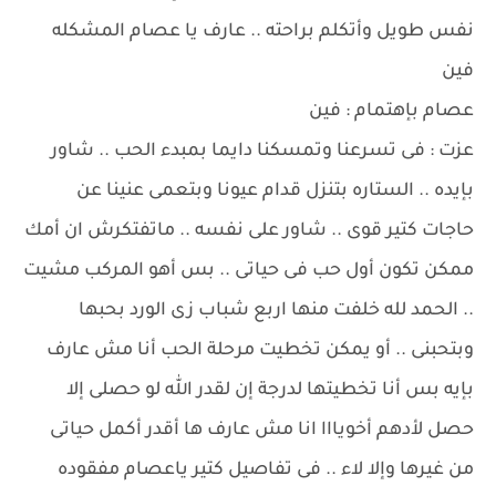
نفس طويل وأتكلم براحته .. عارف يا عصام المشكله
فين
عصام بإهتمام : فين
عزت : فى تسرعنا وتمسكنا دايما بمبدء الحب .. شاور
بإيده .. الستاره بتنزل قدام عيونا وبتعمى عنينا عن
حاجات كتير قوى .. شاور على نفسه .. ماتفتكرش ان أمك
ممكن تكون أول حب فى حياتى .. بس أهو المركب مشيت
.. الحمد لله خلفت منها اربع شباب زى الورد بحبها
وبتحبنى .. أو يمكن تخطيت مرحلة الحب أنا مش عارف
بإيه بس أنا تخطيتها لدرجة إن لقدر الله لو حصلى إلا
حصل لأدهم أخويااا انا مش عارف ها أقدر أكمل حياتى
من غيرها وإلا لاء .. فى تفاصيل كتير ياعصام مفقوده