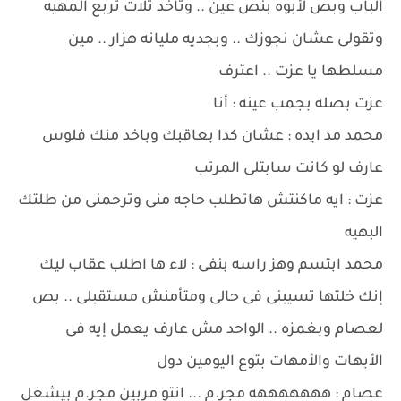
الباب وبص لأبوه بنص عين .. وتاخد تلات تربع المهيه
وتقولى عشان نجوزك .. وبجديه مليانه هزار .. مين
مسلطها يا عزت .. اعترف
عزت بصله بجمب عينه : أنا
محمد مد ايده : عشان كدا بعاقبك وباخد منك فلوس
عارف لو كانت سابتلى المرتب
عزت : ايه ماكنتش هاتطلب حاجه منى وترحمنى من طلتك
البهيه
محمد ابتسم وهز راسه بنفى : لاء ها اطلب عقاب ليك
إنك خلتها تسيبنى فى حالى ومتأمنش مستقبلى .. بص
لعصام وبغمزه .. الواحد مش عارف يعمل إيه فى
الأبهات والأمهات بتوع اليومين دول
عصام : هههههههه مجر.م ... انتو مربين مجر.م بيشغل