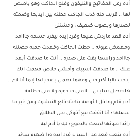
أدم رمى المفاتيح والتليفون وقلع الجاكت وهو باصص
لها .. قربت منه خدت الجاكت حطته بين ايديها وضمته
لصدرها وبصوت ضعيف : وحشتنى
أدم قعد ماردش عليها وفرد إيده بيفرد جسمه جااامد
ومغمض عيونه .. حطت الجاكت وقعدت جمبه حضنته
جااامد وراسها بقت على صدره .. أنت ما صدقت أبعد
عنك .. ما صدقت اسيبك وأمشى خلاص فهمت انك
بتحب تاليا أكتر منى ومهما تعمل بتغفر لها إنما أنا لاء ..
هاتفضل سايبنى .. لامنى متجوزه ولا منى مطلقه
أدم قام وداخل الأوضه بتاعته قلع التيشرت ومن غير ما
يبصلها : أنا اتفقت مع أخوكى على الطلاق
راندا عيونها لمعت بالدموع : ليه يا أدم ليه
أدم بتعب قعد على السرير فرد إيده ورا ضهره ساند