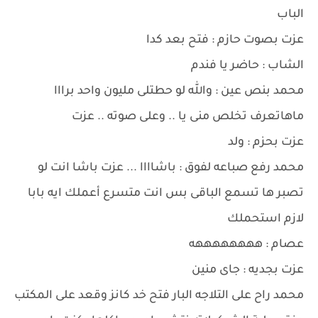
الباب
عزت بصوت حازم : فتح بعد كدا
الشاب : حاضر يا فندم
محمد بنص عين : والله لو حطتلى مليون واحد برااا
ماهاتعرف تخلص منى يا .. وعلى صوته .. عزت
عزت بحزم : ولد
محمد رفع صباعه لفوق : باشاااا ... عزت باشا انت لو
تصبر ها تسمع الباقى بس انت متسرع أعملك ايه بابا
لازم استحملك
عصام : ههههههههه
عزت بجديه : جاى منين
محمد راح على التلاجه البار فتح خد كانز وقعد على المكتب