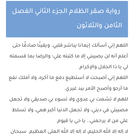
رواية صقر الظلام الجزء الثاني الفصل
الثامن والثلاثون
اللهم إني أسألك إيمانا يباشر قلبي. ويقينًا صادقًا حتى
أعلم أنه لن يصيبني إلا ما كتبته علي؛ والرضا بما قسمته
لي يا ذا الجلال والإكرام.
اللهم إني أصبحت لا أستطيع دفع ما أكره، ولا أملك نفع
ما أرجو وأصبح الأمر بيد غيري.
للهم لا تشمت بي عدوي ولا تسوء بي صديقي ولا تجعل
مصيبتي في ديني، ولا تجعل الدنيا أكبر همي، ولا تسلط
علي من لا يرحمني.. يا حي يا قيوم.
لا إله إلا الله الحليم، لا إله إلا الله العلي العظيم. سبحان