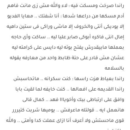
راندا صرخت ومسكت فيه : لاء والله مش زى مانت فاهم
أدم مسكها من دراعها شدها : أنا شفتك .. معايا الفديو
إلا يوديكى أنتى والخروف إلا ماشى وراكى فى ستين داهيه
إمال انتى فاكره أبوكى صابر عليا ليه .. ساكت وأى حاجه
بعملها مابيقدرش يفتح بوئه ليه دايس على كرامته ليه
عشان مش قادر على حتة ظابط واحد من معارفه يقوله
بالسلامه
راندا بعياط هزت راسها : كنت سكرانه .. ماتحاسبش
راندا القديمه على افعالها .. كنت خايفه لما لقيت بابا
وافق على ارتباطى بيك وأخويااا فهد .. كمال قالى
هانعمل ايه .. قولتله ماعرفش .. يوميها شربت كتيررر
قوى ماحستش ولا أعرف أنا ازاى عملت كدا وأمتى .. والله