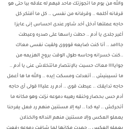
والله من يوم ما اتجوزتك ماحد فيهم له علاقه بيا حتى هو
قرفانه أكلمه .. وقرفانه من نفسى .. كل ما أفتكر كل
حاجه عملتها أدخل أخد شاور عندى احساس إنى عايزا
أغير جلدى يا أدم .. حطت راسها على صدره وعيطت
جااامد .. أنا كنت ضايعه قوووى ولقيت نفسى معاك
..كنت خسرانه وحاسه طول الوقت بروح الهزيمه من
جواياااا معاك حسيت بالإنتصار ماتتخلاش عنى يا أدم ..
ما تسيبنيش .. أتعدلت ومسكت إيده .. والله ما ها أعمل
حاجه تدايقك .. عيطت قوى .. أدم رد عليااا قولى أى حاجه
أدم حس بحصار وخنقه رهيبه دموعه نزلت وهو مكانه ما
أتحركش .. ليه كدا .. ليه إلا مستنين منهم رد فعل يفرحنا
يعملو العكس وإلا مستنين منهم النداله والخذلان
يعملو العكس .. جمدت مكانها لما شافت دموعه رفعت