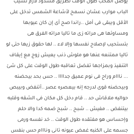
يوصل المحب طول الوقت لطريق مسدود لازم نسيب
الباب موارب عشان نسمح لأشاعة الشمس تدخل على
الأقل ويبقى فى أمل ..راندا صح أى إن كان عيوبها
ومساوئها هى مراته زى ما تاليا مراته الفرق هى
بتستحيب لإصلاح نفسها وإلا لاء .. لها حقوق زيها حتى لو
تاليا ممتنعه عنها هو ملوش ذنب يعيش زوج مع إيقاف
التنفيذ وبمزاجها تفضل تعاقبه طول الوقت على كل شئ
... نااام وراح فى نوم عميق جداااا .. حس بحد بيحضنه
وبيحضنه قوى لدرجه إنه بيعصره عصر ..أتنفض وبيبص
حواليه ملاقاش حد .. قام دخل كل مكان فى الشقه وقلبه
بيتنفض .. مفيش .. شبح .. شبح ضمه كدا والا حلم
وإحساس هو مفتقده طول الوقت .. خد نفسه ورمى
جسمه على الكنبه غمض عيونه تانى ونااام حس بنفس