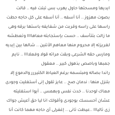
ايديها ومسحتها حاول يهرب بس تبتت فيه .. قالت
بصوت مهزوز .. أنا أسفه .. أنا أسفه على كل حاجه حطت
راسها على راسه وقربت من شفايفه باستها برقه وهى
ما زالت بتتأسف .. حست بإستجابته معاهاااا وتعطشه
لغريزته إلا محروم منها معاهم الأتنين .. شالها بين إيديه
ومارس حقه الشرعى وبقت مراته قولا وفعلاااا .. نايم
جمبها وباصص بذهول كبير .. معقول
راندا بصاله ومبتسمه برغم العياط الكتيررر والدموع إلا
بتنزل منها : ندمان صح .. عايز تقول إنى أستغليت وجودى
معاك لوحدنا .. خدت نفس وبهمس .. أيوا استغليته
عشان أحسسك بوجودى وأقولك انا ليا حق أعيش جواك
زى تاليااا ..عيطت تانى .. إغفرلى أى حاجه مهما كانت أنا