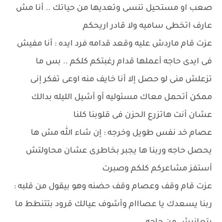
صعب او مستحيل تنسى وتعديها من حياتك .. أنا مش
عارف اتخطى ساميه ولا قادر اريحكم
عزت قام ماردش عليه وقعد قدامه فرد ايده : أنا مفيش
فى ايدى حاجه أعملها قدام رغبتكم كلكم .. بس ما
تزعلش منى لو حصل إلا أنا خايف منه اوعى تفكر إنى
ممكن أتحمل معاك مسئوليه أو أشيل الليله بدالك
عشان أنت هاتزرع الحزن فى قلوبنا كلنا
عصام خد نفس طويل وخرجه : إن شاء الله مش ها
يحصل حاجه وربنا ها يجبر بخاطرى عشان محاولتش
أستفز مشاعركم كلكم وصبرت
عزت قام وقف وعصام وقف حضنه وهو بيقول من قلبه :
ربنا يسعدك يا عصااام وأشوف عيالك قرود بتتنطط ما