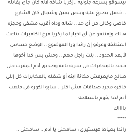
بيسوقو بسرعه جنونيه ..زكريا شافه لانه كان جاى يقابله
.. فضل يصرخ عليه ويبص يمين وشمال كان الشارع
فاضى وخالى من أى حد .. شاله وداه أقرب مشفى وحجزه
هناك وإمتنعو عن أى اخبار لما زكريا فرغ الكاميرات بتاعت
المنطقه وعرفو إن راندا ورا الموضوع .. الوضع حساس
لأبعد الحدود .. بنت راجل مهم .. ومش بس كدا أخوها
مجند بالمخابرات فى سريه تامه وصديق أدم المقرب حتى
صالح مايعرفش مكانة ابنه أو شغله بالمخابرات كل إللى
فاكره مجرد صداقات مش اكتر .. سابو الكوره فى ملعب
أدم لما يقوم بالسلامه
بااااك
*****
راندا بعياط هيستيرى : سامحنى يا أدم .. سامحنى ..