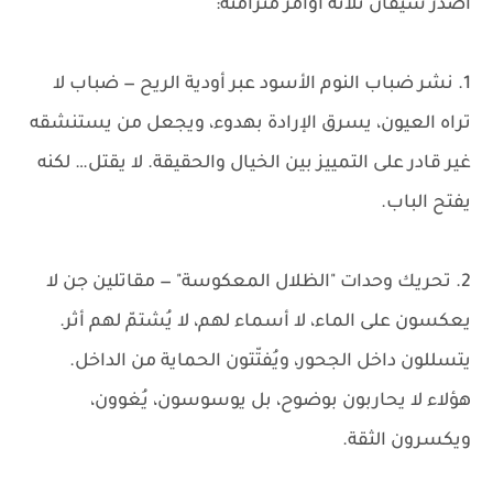
أصدر شيفان ثلاثة أوامر متزامنة:
1. نشر ضباب النوم الأسود عبر أودية الريح — ضباب لا
تراه العيون، يسرق الإرادة بهدوء، ويجعل من يستنشقه
غير قادر على التمييز بين الخيال والحقيقة. لا يقتل… لكنه
يفتح الباب.
2. تحريك وحدات "الظلال المعكوسة" — مقاتلين جن لا
يعكسون على الماء، لا أسماء لهم، لا يُشتمّ لهم أثر.
يتسللون داخل الجحور، ويُفتّتون الحماية من الداخل.
هؤلاء لا يحاربون بوضوح، بل يوسوسون، يُغوون،
ويكسرون الثقة.