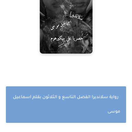
رواية سلانديرا الفصل التاسع و الثلاثون بقلم اسماعيل
موسى