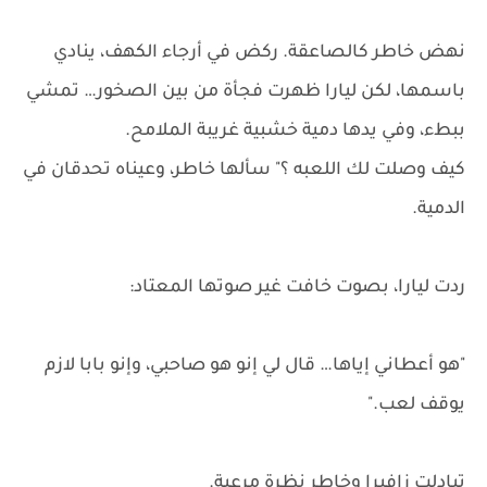
نهض خاطر كالصاعقة. ركض في أرجاء الكهف، ينادي
باسمها، لكن ليارا ظهرت فجأة من بين الصخور… تمشي
ببطء، وفي يدها دمية خشبية غريبة الملامح.
كيف وصلت لك اللعبه ؟" سألها خاطر، وعيناه تحدقان في
الدمية.
ردت ليارا، بصوت خافت غير صوتها المعتاد:
"هو أعطاني إياها… قال لي إنو هو صاحبي، وإنو بابا لازم
يوقف لعب."
تبادلت زافيرا وخاطر نظرة مرعبة.