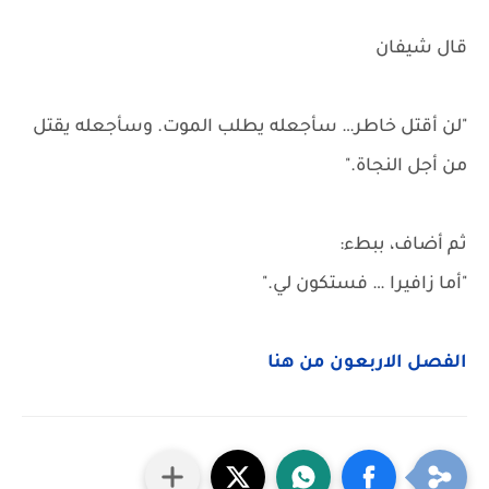
قال شيفان
"لن أقتل خاطر… سأجعله يطلب الموت. وسأجعله يقتل
من أجل النجاة."
ثم أضاف، ببطء:
"أما زافيرا … فستكون لي."
الفصل الاربعون من هنا