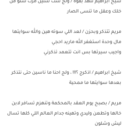
شيخ ابراهيم تنهد بقوة / ولج ست سنين مرت شنو من
خلك وعقل ما تنسى الصار
مريم تتذكر وبحزن / لعد اللي سوته هين والله سوايتها
مال وحدة استغفر الله ماريد احجي
واجيب سيرتها بس انت تتعمد تذكرني
شيخ ابراهيم / اذكرج ؟!!! ، ولج احنا ما ناسين حتى نتذكر
بعدها سوايتها ما ممحية
مريم / بصبح يوم العقد بالمحكمة وتنهزم تسافر لابن
خالها وتطعن وليدي وتهينه جدام العالم اللي كلها تسال
ليش وشلون