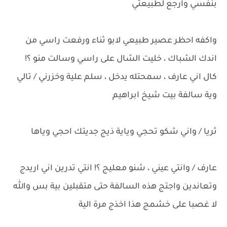
بنفسي وارجع لطبيعتي
واكفه احظر عصير طبيعي لابو ثناء ورفعت راسي من
اندك الشباك ، خليت الشال على راسي وسالت منو ؟!
كال اني عارف ، سمحتله يدخل ، سلم علية وخزرني / تالي
وية سالفة بيت شيخ ابراهيم
ثريا / واني شكو تحجي وياية ذيج جديتك احجي وياها
عارف / وانتي عيني ، شنو معليج ؟! انتي تدرين اني اريدج
وتعاندين واجتج هذه السالفة حتى متقبلين بية بس والله
لا غصبا على خشمج هذا اخذج مرة الية