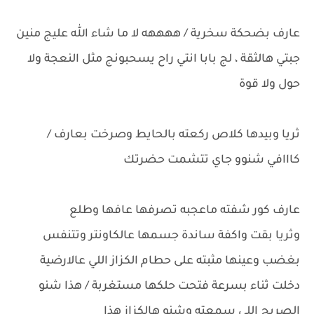
عارف بضحكة سخرية / ههههه لا ما شاء الله عليج منين
جبتي هالثقة ، لج بابا انتي راح يسحبونج مثل النعجة ولا
حول ولا قوة
ثريا وبيدها كلاص ركعته بالحايط وصرخت بعارف /
كااافي شنوو جاي تتشمت حضرتك
عارف كور شفته ماعجبه تصرفها عافها وطلع
وثريا بقت واكفة ساندة جسمها عالكاونتر وتتنفس
بغضب وعينها مثبته على حطام الكزاز اللي عالارضية
دخلت ثناء بسرعة فتحت حلكها مستغربة / هذا شنو
الصريح اللي سمعته وشنو هالكزاز هذا