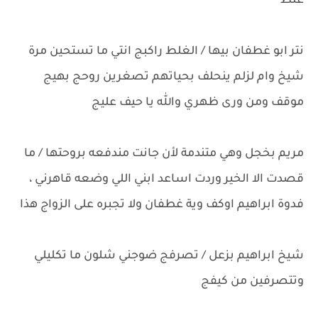
غلط
نتر ابو غطفان بيها / الغلط راكبج انتي ما تستحين مرة
شيخ وام لزلم ينحلف بحياتهم تصغرين روحج بهيج
موقف ومن ورى ظهري والله يا حيف عليج
مريم بخجل وهي متندمة لأن جانت مندفعه بروحتها / ما
قصدت الا الخير وردت اساعد ابني اللي وضعه قاهرني ،
فدوة ابراهيم اوكف وية غطفان ولا تجبره على الزواج هذا
شيخ ابراهيم بزعل / تصرفج ضوجني شلون ما تكليلي
وتتصرفين من كيفج