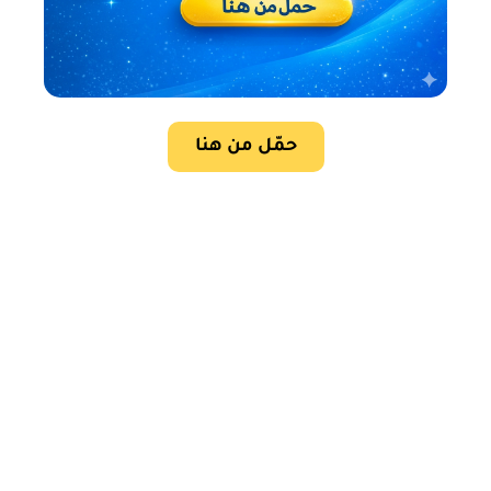
حمّل من هنا