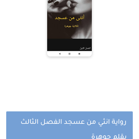
رواية انثي من عسجد الفصل الثالث
بقلم جوهرة