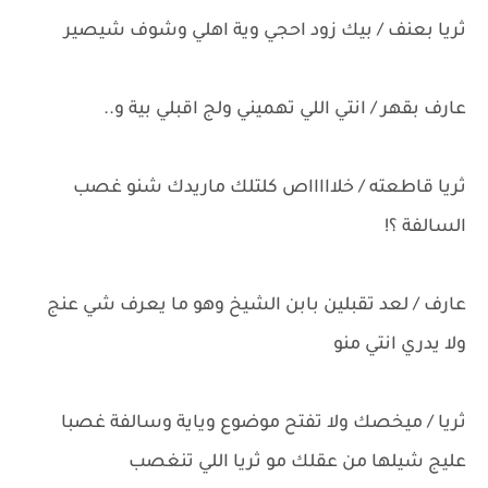
ثريا بعنف / بيك زود احجي وية اهلي وشوف شيصير
عارف بقهر / انتي اللي تهميني ولج اقبلي بية و..
ثريا قاطعته / خلاااااص كلتلك ماريدك شنو غصب
السالفة ؟!
عارف / لعد تقبلين بابن الشيخ وهو ما يعرف شي عنج
ولا يدري انتي منو
ثريا / ميخصك ولا تفتح موضوع وياية وسالفة غصبا
عليج شيلها من عقلك مو ثريا اللي تنغصب