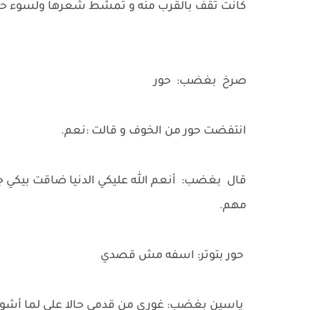
كانت تقف بالقرب منه و تمشط شعرها ولسوء ح
صرخ بغضب: حور
انتفضت حور من الخوف و قالت :نعم.
قال بغضب: أنعم الله عليكي الدنيا ضاقت بيكي
مهم.
حور بتوتر: اسفه مش قصدي
ياسين بغضب: غوري من قدمي حالا على لما أشوف