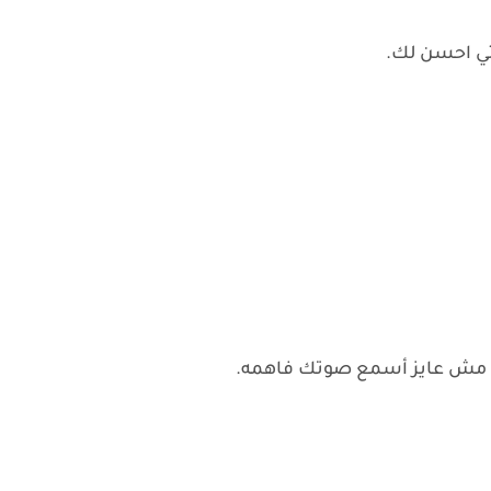
تي احسن لك.
س مش عايز أسمع صوتك فاهمه.