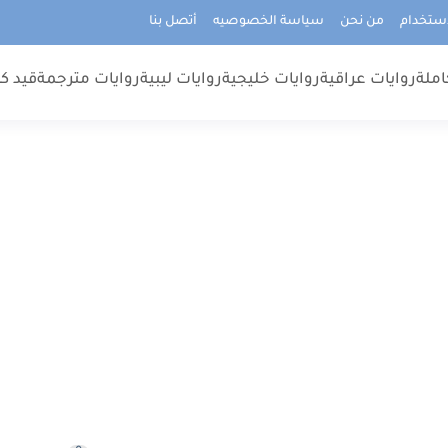
استخدام
من نحن
سياسة الخصوصيه
أتصل بنا
املة
روايات عراقية
روايات خليجية
روايات ليبية
روايات مترجمة
قيد كت