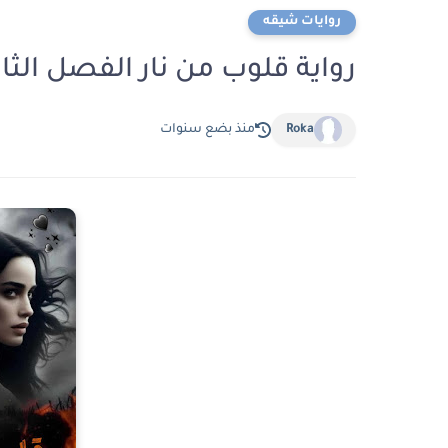
روايات شيقه
رواية قلوب من نار الفصل الثالث 3 بقلم منال 
Roka
منذ بضع سنوات