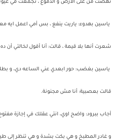
نهضت من على الأرض و الدموع ، تجمعت في عيونه
ياسين بهدوء: ياريت ينفع ، بس أمي اعمل ايه مع
شعرت أنها بلا قيمة ، قالت: أنا أقول لخالتي أن ده
ياسين بغضب: حور ابعدي عني الساعه دي، و بطلي
قالت بعصبية: أنا مش مجنونة.
أجاب ببرود: واضح اوي، انتي عقلك في إجازة مفتوح
و غادر المطبخ و هي بكت بشدة و هي تنظر إلى طيفه