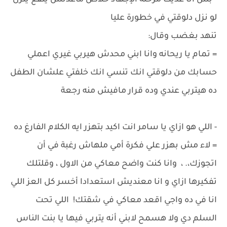
- بس انا عديت مرحلة الإجهاد خلاص ماعدتش ينفع ينزل
لو نزل دلوقتي في خطورة عليا
تنهد بغضب وقال:
= تمام يا ريحانه وانا ابني محدش هيربي غيري اعملي
حسابك من دلوقتي انك تنسي انك خلفتي علشان الطفل
ده هيتربي عندي وده قرار مافيش منه رجعة
- اللي هو ازاي يا سامر انت اكيد بتهزر ايه الكلام الفارغ ده
= لاء مش بهزر علي فكرة أمي ملهاش رغبة في أن
اتجوزك،. ، وانا كنت واضح معاكي من الاول ، وقلتلك
تفكيرها ازاي و انا معنديش استعدادا أخسر كل العز اللي
انا في ده واجي اقعد معاكي في شقتك! اللي تحت
السلم دي ولا هسمح لابني أنه يتربي فيها يا بنت الناس