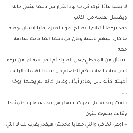
لا يعلم ماذا ترك كل ما يود الفرار من ذنبها لينجي حاله
ويغسل نفسه من الذنب
فقد تركها أشلاء لاتصلح له ولا لغيره بقايا انسان ،وصف
ما كان بينهم بالعنه وكان كل ذنبها انها كانت صادقة
معه
نتسأل من المخطيء هل الصياد أم الفريسة ام من تركه
الفريسة جائعة تلتهم الطعام من سلة الاهتمام الزائف
‏أحببته كأنه ،،لن يغادر أبدًا.. وغادر كأنه لم يحبها يومًا
.!..
فاقت ريحانه علي صوت اختها وهي تحتضنها وتتطمئنها
وقالت بصوت حنون:
+ اوعي تخافي وانتي معايا محدش هيقدر يقرب لك لا انتي