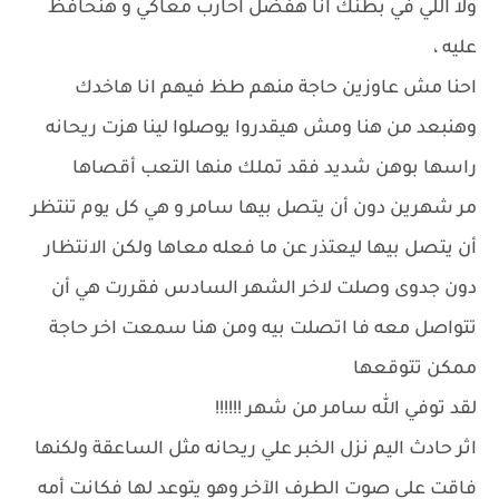
ولا اللي في بطنك انا هفضل احارب معاكي و هنحافظ
عليه ،
احنا مش عاوزين حاجة منهم طظ فيهم انا هاخدك
وهنبعد من هنا ومش هيقدروا يوصلوا لينا هزت ريحانه
راسها بوهن شديد فقد تملك منها التعب أقصاها
مر شهرين دون أن يتصل بيها سامر و هي كل يوم تنتظر
أن يتصل بيها ليعتذر عن ما فعله معاها ولكن الانتظار
دون جدوى وصلت لاخر الشهر السادس فقررت هي أن
تتواصل معه فا اتصلت بيه ومن هنا سمعت اخر حاجة
ممكن تتوقعها
لقد توفي الله سامر من شهر !!!!!!
اثر حادث اليم نزل الخبر علي ريحانه مثل الساعقة ولكنها
فاقت علي صوت الطرف الآخر وهو يتوعد لها فكانت أمه