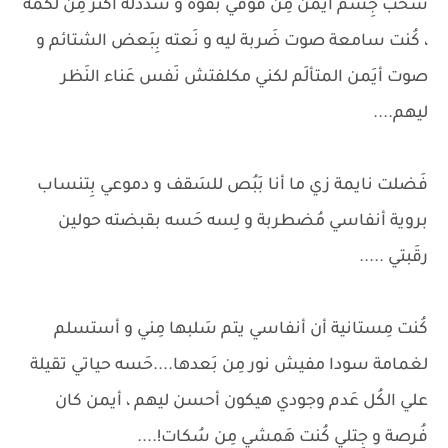
سَحب جِسم أيمن مِن فوقي بقوة و سددلة أكتر مِن لَكمه
، كُنت سامعة صوت ضَربة ليه و نَعته بِبَعض الشتائم و
صوت أيَمن المتألَم لكني مكلفتش نَفس عَناء النَظر
ليهم....
فَضلت نايمة زي ما أنا بَبُص للسَقف و دموعي بِتنساب
بروية أنفاسي مُضطربة و لِسه حَسه بقبضته حولين
رقَبتي .....
كُنت مِستانية أن أنفاسي يتم سَلبها مِني و أستسلم
لغمامة سودا مفيش نور مِن بَعدها....حَسه حياتي تقيلة
علي الكُل عَدم وجودي هيكون أحسن ليهم ، أيمن كان
فُرصة و جِتلي كُنت هَمشي مِن سُكات!....