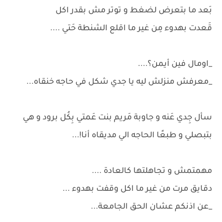
بَعد ما بتعرض لضغط و توتر مش بقدر اكل
قَعدت بهدوء مِن غير ما اقلع الشنطة حَتي ....
_اومال فين أيمن؟....
_معرفش منزلش ليه يا جدي شكل في حاجه خنقاه...
سأل جِدي عَنه و جاوبة مَريم بنت عَمتي بِكُل برود و هي
بتبصلي و طبعًا الحاجه الي مديقاه أنا!...
مهمتمش و تجاهلتها كالعادة ....
دقايق مرت من غير ما اكل وقفت بهدوء ...
_عن اذنكم عشان الحق الجامعة...