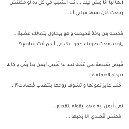
أنها ليا أنا مِش ليك ...أنتَ السَبب في كُل ده لو مكنتش
رجعت كَان زمنها مراتي أنا...
مَكسه مِن ياقة قميصه و هو بيحاول يتمالك غضبة...
_لو سمعت صوتك همو..تك في أيدي أنتَ سامع؟!...
قَبض بقبضة علي عُنقه لَحد ما نَفس أيمن بدأ يِقَل و كأنه
بيردله العمله فيا...
_كُنت عايز تموتها و تشوف روحها بتتعذب قُصادك؟!...
نَفي أيمن ليه و هو بيقوله بتقطع...
_مَكنش قَصدي أنا بَحبها ...