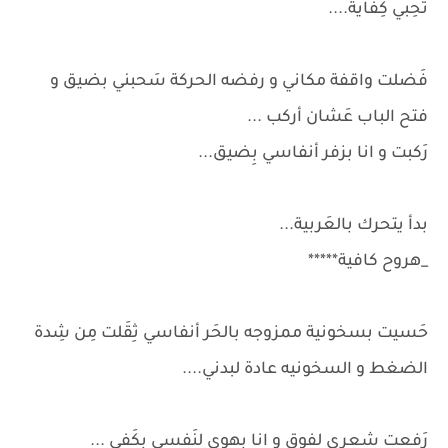
تحِبي كِفاية....
فَضلت واقفة مكاني و رفضه الحركة سَحبني بضيق و
فتح الباب عَشان أركب ...
رَكبت و انا بزفر أنفاسي بِضيق...
بدأ يتحرك بالعَربية...
_هروح كافية*****
حَسيت بسخونية ممزوجه بالحَر أنفاسي ثِقَلت مِن شِدة
الضغط و السخونيه عادة لبدني....
رَفعت شعري لفوق و انا بهوي لنَفسي بكَفي ...