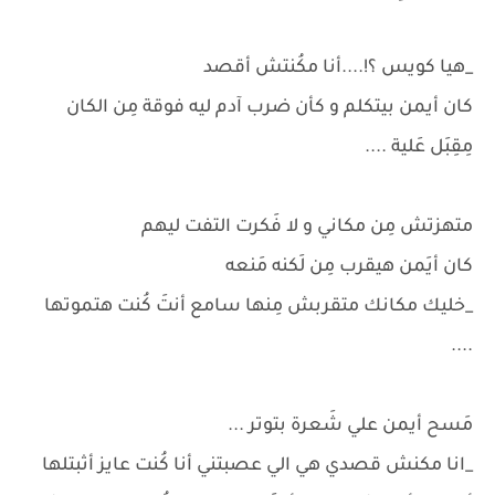
_هيا كويس ؟!....أنا مكُنتش أقصد
كان أيمن بيتكلم و كأن ضرب آدم ليه فوقة مِن الكان
مِقِبَل عَلية ....
متهزتش مِن مكاني و لا فَكرت التفت ليهم
كان أيَمن هيقرب مِن لَكنه مَنعه
_خليك مكانك متقربش مِنها سامع أنتَ كُنت هتموتها
....
مَسح أيمن علي شَعرة بتوتر ...
_انا مكنش قصدي هي الي عصبتني أنا كُنت عايز أثبتلها