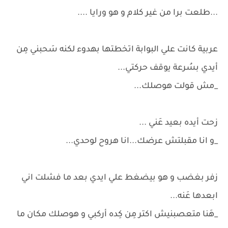
...طلعت برا من غير كلام و هو ورايا ....
عربية كانت علي البوابة اتخطتها بهدوء لكنه سَحبني مِن
أيدي بسُرعة يوقف حركتي...
_مش قولت هوصلك...
زحت أيده بعيد عَني ...
_و انا مقبلتش عرضك...انا هروح لوحدي...
زفر بغضب و هو بيضغط علي ايدي بعد ما فشلت اني
ابعدها عَنه...
_هَنا متعصبنيش اكتر مِن كِده أركبي و هوصلك مكان ما