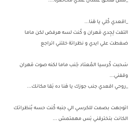
_مش هلحق عشان عندي مُحاضرة....
_اقعدي كُلي يا هَنا...
التفت لِجِدي مَهران و كُنت لسه هرفض لكن ماما
ضغطت علي ايدي و نظراتة خلتني اتراجع
سَحبت كُرسيا المُعتاد جَنب ماما لكنه صوت مَهران
وقفني...
_روحي اقعدي جنب جوزك يا هَنا ده بَقا مكانك...
اتوجهت بصمت للكرسي الي جنبه كُنت حسه بُنظراتك
الكانت بتخترقني بَس مهمتمش ...