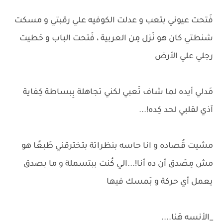
فَتحت عيوني بتعب و عدلت الكوفيه علي رقبتي و مسكت
شنطتي كان هو نَزل مِن العربية ، فَتحت الباب و حَطيت
رجلي علي الأرض
مَدلي أيده لما شاف تَعبي لكني تجاهلة بِبساطة كِفاية
آذي لقلبي لحد كِده!...
مشيت قُصاده و انا حاسه بنظراتة بتخترقني طَبعًا هو
مش مِصَدق أن ده أنا!...الي كُنت ببتسملة و ما بصدق
يعمل أي حركة و بَمسك فيها
_الأنسه هَنا....