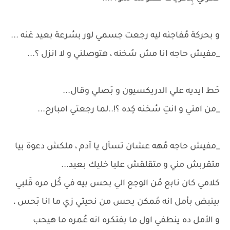
و بحركة مُفاجئه ليه رجعت جسمي لور بسُرعة بعيد عَنه ...
_مفيش حاجه انا مش سُخنه ، هتوصلني و لا انزل ؟...
حَط ايديه علي الدريكسيون و بَصلي وقال...
_من امتي و انتِ سُخنه كِده ؟!..لما رجعتي امبارح...
_مفيش حاجه مُهه عشان تسأل يا آدم ، ملكش دعوة بيا
متقربش مني و متقلقش عليا خليك بعيد...
كلامي كان نابع مُن الوجع الي بحس بيه في كُل مره قَلبي
بينبض بأمل انه مُمكن يحس من نحيتي زي ما انا بَحس ،
و الأمل ده ينطفي اول ما بفتكره انه عُمره ما هيحب