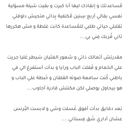
مُساعدتك و إنقاذك ليها أنا كبرت و بقيت شيلة مسؤلية
نفسي بقالي أربع سِنين مُكتفية بِذاتي متجيش دلوقتي
تقلبلي حياتي طلبي للمُساعدة كانت غلطة و مش هكررها
تاني قُربك مِني بي....
مقدرتش أتمالك ذاتي و شعور الغثيان سَيطر عَليا جريت
علي الحَمام و قَفلت الباب ورايا و بدأت أستفرغ الي في
باطني كُنت سامعة صوته القلقان و خَبطة علي الباب و
هو بيحاول يوصلي لكن مكنتش قادرة أجاوب....
بَعد دقايق بدأت أفوق غَسلت وشي و لابست البُرنس
عشان أداري شَق فِستاني ....