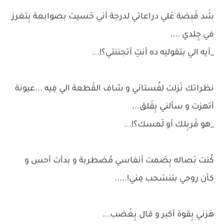
شَد قَبضة عَلي دراعاتي لدرجة أني حَسيت بصوابعة بِتغرز
في جِلدي ....
_أيه الي بتقوليه ده أنتِ أتجننتي؟!...
نظراتك نَزلت لفُستاني و شاف القَطعة الي فِيه ...عيونة
أتهزت و سألني بِقَلق...
_هو قَربِلك أو لَمسك؟!...
كُنت بَصاله بِصَمت أنفاسي مُضطربة و بدأت أحس و
كأن روحي بتنسَحب مِني!.....
هَزني بِقوة أكبر و قال بِغَضب...