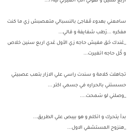
اربع سنين و تقولي انتِ اتغيرتي ليه؟!...
سامعني بهدوء مُفاجئ بالنسبالي متعصبش زي ما كنت
مفكره ...رَطب شفايفة و قالي...
_عَندك حَق مفيش حاجه زي الأول عَدي اربع سنين خلاص
و كُل حاجه اتغيرت...
تجاهلت كلامة و سندت راسي علي الازار بتعب عصبيتي
حسستني بالحراره في جسمي اكتر ...
_وصلني لو سَمحت....
بدأ يتحرك و اتكلم و هو بيبص علي الطريق...
_هنزوح المستشفي الاول...