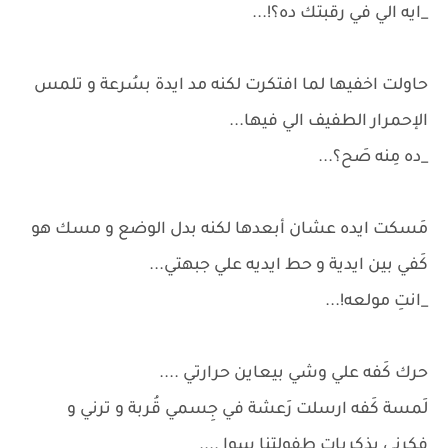
_ايه الي في رقبتك ده؟!...
حاولت اخفيها لما افتكرت لكنه مد ايدة بسُرعة و تلمس
الإحمرار الطفيف الي فيها...
_ده مِنه صَح؟...
مَسكت ايده عشان أبعدها لكنه بدل الوضع و مسك هو
كَفي بين ايدية و حط ايديه علي جبهتي...
_انتِ مولعه!...
حرك كَفه علي وشي بيعاين حرارتي ....
لَمسة كَفه ارسلت رَعشة في جِسمي قُربة و ترني و
فكرني بِذكريات طفولتنا سوا ....