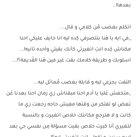
بعدها!..
اتكلم بغضب مُن كلامي و قال...
_في ايه يا هَنا بتتصرفي كِده ليه انا خايف عليكي احنا
مكناش كِده انتِ اتغيرتي كأنك بقيتي واحده تانيه!...
اسلوبك و طريقة كلامك بقت غير فين هَنا القَديمة؟!...
التفت بجزعي ليه و قابلة بغضب مُماثل ليه...
_متخفش عَليا يا آدم احنا مبقناش زي زمان احنا بعدنا عَن
بَعض لو تفتكر من وقتها مفيش حاجه رجعت زي ما
كانت و لا هترجع مكانتك خلاص اتغيرت و بالنسبة
لتغيري أنا كبرت خلاص بقيت مسؤلة مِن نفسي جي بعد