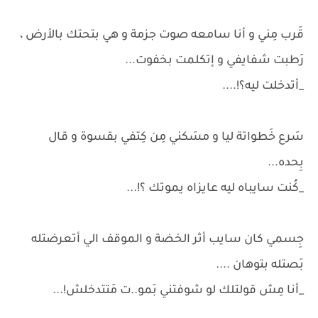
قَرب مِني و أنا سامعه صوت جزمة و هي بتحتك بالأرض ،
رَطبت شفايفي و إتكلمت بخفوت...
_أتدخلت ليه؟!....
سَرع خَطواتة ليا و مسَكني مِن كِتفي بقسوة و قال
بِحده...
_كُنت سايباه ليه عايزاه يموتك ؟!...
جِسمي كان سايب أثر الخضة و الموقف الي أتعرضتله
بَصتله بتوهان ....
_أنا مِش قولتلك لو شوفتني بَمو..ت مَتتدخلش!...