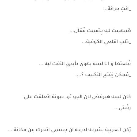
_انتِ حرانة...
هَمهمت ليه بِصَمت فَقال...
_طَب اقلعي الكوفية...
قَلعتها و انا لسه بهوي بأيدي التفت ليه ...
_مُمكن تِفتح التكييف ؟....
كان لسه هيرفض لان الجو بَرد عيونة اتعلقت علي
رقَبتي...
رَكن العربية بسُرعه لدرجه ان جسمي اتحرك مِن مكانة....