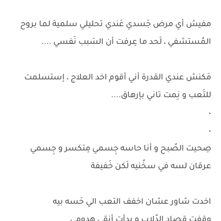
مفيش أي مرض جَسدي عَندي تحليلي سلمية لما بروح
المُستشفي ، لَحد ما عِرفت أن السَبب نَفسي ....
مَكنش عندي القدرة أني أقوم اخد العلاج ، إستسلمت
للتَعب و نِمت تاني بإرهاق....
٠
٠
صِحيت الصُبح و أنا حاسه جِسمي مِتكسر و جِسمي
عرقان لسه في سخُنيه لَكن خَفيفة
اخدت شاور عشان اخفف التعب الي حَسه بيه
وقفت قِصاد الدُلاب و بدأت أنقي هدومي