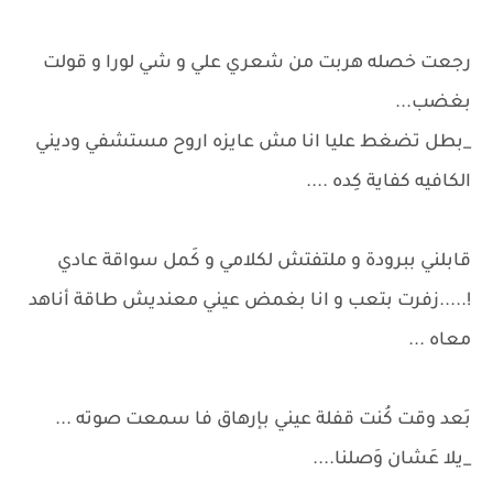
رجعت خصله هربت من شعري علي و شي لورا و قولت
بغضب...
_بطل تضغط عليا انا مش عايزه اروح مستشفي وديني
الكافيه كفاية كِده ....
قابلني ببرودة و ملتفتش لكلامي و كَمل سواقة عادي
!.....زفرت بتعب و انا بغمض عيني معنديش طاقة أناهد
معاه ...
بَعد وقت كُنت قفلة عيني بإرهاق فا سمعت صوته ...
_يلا عَشان وَصلنا....