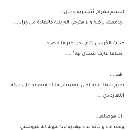
ابتسم مهران بُسُخرية و قال...
_جامعك برضة و لا هترحي الورشة كالعادة من ورانا...
عدلت الكُرسي بتاعي من غير ما ابصله ...
_طلاما عارف بتسأل ليه؟!....
_هَنا....
صرخ فيها بِحده لكني مهتزتش ما انا متعودة علي عركة
النهارد دي ....
_انا هوصلها...
وقف آدم و كأنه كده بيهديه لما يقوله انه هيوصلني