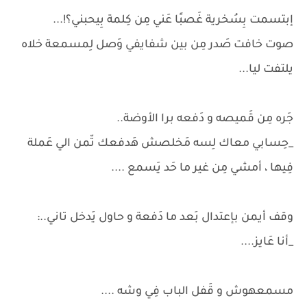
إبتسمت بِسُخرية غَصبًا عَني مِن كِلمة بِيحبني؟!...
صوت خافت صَدر مِن بين شفايفي وَصل لِمسمعة خلاه
يلتفت ليا...
جَره مِن قَميصه و دَفعه برا الأوضة..
_حِسابي معاك لِسه مَخلصش هَدفعك تّمن الي عَملة
فِيها ، أمشي مِن غير ما حَد يَسمع ....
وقف أيمن بإعتدال بَعد ما دَفعة و حاول يَدخل تاني..:
_أنا عَايز....
مسمعهوش و قَفل الباب فِي وشه ....