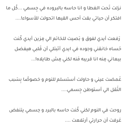
نزلت تَحت الغطا و انا حاسه بالبروده في جِسمي ...كُل ما
افتكر أن حياتي بقت أحس القيها اتحولت للأسواء!....
رَفعت أيدي لفوق و بَصيت للخاتم الي مِزين أيدي كُنت
حَساه خانقني وجوده في ايدي أثبتلي أن قَلبي هيفضل
بيعاني مِنه انا قريبه مَنه لكني مِش طايلاه!...
غَمضت عيني و حاولت أستسلم للنوم و خصوصًا بِسَبب
الثَقل الي أستوطن جِسمي....
روحت في النوم لكني كُنت حاسه بالبرد و حِسمي يتنفض
عَرفت أن حرارتي أرتفعت ....