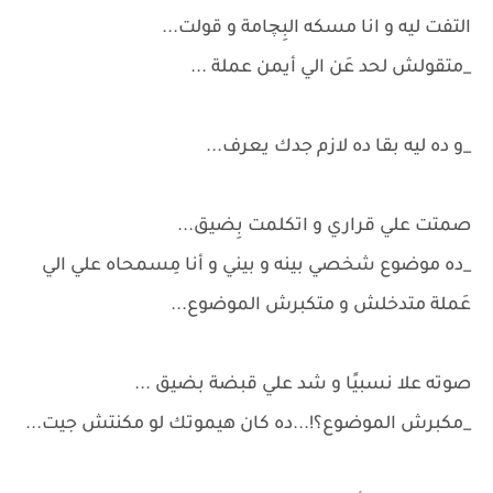
التفت ليه و انا مسكه البِچامة و قولت...
_متقولش لحد عَن الي أيمن عملة ...
_و ده ليه بقا ده لازم جدك يعرف...
صمتت علي قراري و اتكلمت بِضيق...
_ده موضوع شخصي بينه و بيني و أنا مِسمحاه علي الي
عَملة متدخلش و متكبرش الموضوع...
صوته علا نسبيًا و شد علي قبضة بضيق ...
_مكبرش الموضوع؟!...ده كان هيموتك لو مكنتش جيت...