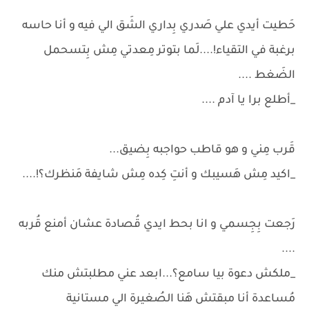
حَطيت أيدي علي صَدري بِداري الشَق الي فيه و أنا حاسه
برغبة في التقياء!....لَما بتوتر مِعدتي مِش بِتسحمل
الضَغط ....
_أطلع برا يا آدم ....
قَرب مِني و هو قاطب حواجبه بِضيق...
_اكيد مِش هَسيبك و أنتِ كِده مِش شايفة مَنظرك؟!....
رَجعت بِجِسمي و انا بحط ايدي قُصادة عشان أمنع قُربه
....
_ملكش دعوة بيا سامع؟...ابعد عني مطلبتش منك
مُساعدة أنا مبقتش هَنا الصُغيرة الي مستانية