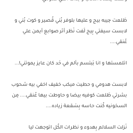
طَلعت چيبه بيج و عليها بلوفر بُني قُصير و كوت بُني و
لابست سيفتي بِيج لَفت نَظر أثر صوابع أيمن علي
عُنقي....
اتلمستها و انا بَبتسم بألم في حَد كان عايز يموتني!...
لابست هدومي و حطيت ميكب خفيف اخفي بيه شحوب
بشرتي طَلعت كوفيه بيضا و حاوطت بيها عُنقي.... مِن
السخونيه كُنت حاسه بِسَقعة زياده....
نَزلت السلالم بِهدوء و نظرات الكُل اتوجهت ليا