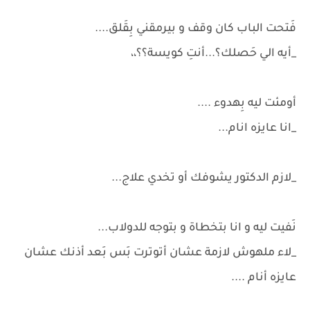
فَتحت الباب كان وقف و بيرمقني بِقَلق....
_أيه الي حَصلك؟...أنتِ كويسة؟؟،،
أومئت ليه بِهدوء ....
_انا عايزه انام...
_لازم الدكتور يشوفك أو تخدي علاج...
نَفيت ليه و انا بتخطاة و بتوجه للدولاب...
_لاء ملهوش لازمة عشان أتوترت بَس بَعد أذنك عشان
عايزه أنام ....