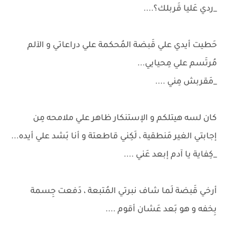
_ردي عَليا قَربلك؟....
حَطيت أيدي علي قَبضة المُحكمة علي دراعاتي و الآلم
مُرتَسم علي مِحيايي...
_مَقربش مِني ....
كان لسه هيتلكم و الإستنكار ظاهر علي ملامحه مِن
إجابتي الغير مَنطقية ، لَكِني قاطعتة و أنا بَشد علي أيده...
_كِفاية يا آدم إبعد عَني ....
أرخي قَبضة لَما شاف نبرتي المُتبعة ، دَفعت جِسمة
بِخفه و هو بَعد عَشان أقوم ....