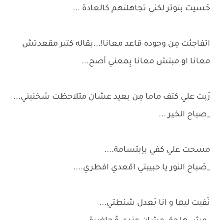
حَسيت بتوتر لكني تجاهلتهم كالعادة ...
اتفاجئت مِن وجوده قاعد معانا!...بقاله كتير مقعدتش
معانا او مبتش معانا بِمعني أصح...
رَبت علي كتف ماما مِن بعيد عشان متلاحظت سُخنيني...
_صباح الخير ...
مسحت علي كفي بإبتسامة....
_صَباح النور يا حبيبتي اقعدي افطري....
نَفيت ليها و انا بَعدل شنطتي...