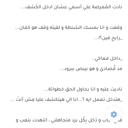
نادت المُمرضة علي أسمي عشان ادخل الكَشف...
وقفت و انا بمسك الشنطة و لقيته وقف هو كمان...
_رايح فين؟!...
_داخل معاكي..
مد قُصادي و هو بيبص ببرود...
ناديت عليه و انا بحاول الحق خطواتة...
_هتدخل تعمل ايه ؟...انا الي هيتكشف عليا مِش أنتَ ...
فَتح الباب و دَخل بِكُل برد متجاهلني ، اتنهدت بتعب و