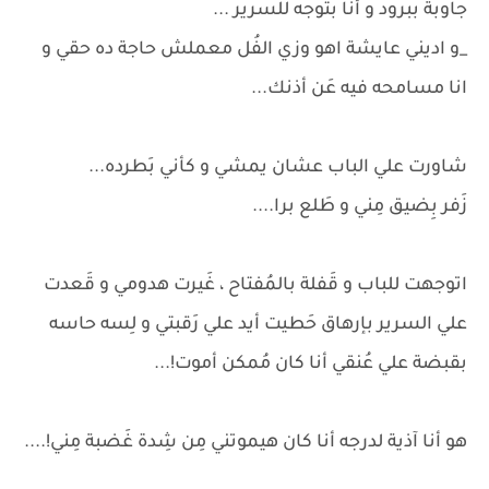
جاوبة ببرود و أنا بتوجه للسرير ...
_و اديني عايشة اهو وزي الفُل معملش حاجة ده حقي و
انا مسامحه فيه عَن أذنك...
شاورت علي الباب عشان يمشي و كأني بَطرده...
زَفر بِضيق مِني و طَلع برا....
اتوجهت للباب و قَفلة بالمُفتاح ، غَيرت هدومي و قَعدت
علي السرير بإرهاق حَطيت أيد علي رَقبتي و لِسه حاسه
بقبضة علي عُنقي أنا كان مُمكن أموت!...
هو أنا آذية لدرجه أنا كان هيموتني مِن شِدة غَضبة مِني!....