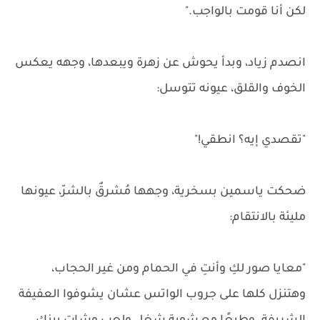
لكن أنا قومت بالواجب."
انصدم زياد، وبدأ يحوش عن زهرة ويبعدها، وجهه يعكس
الخوف والقلق، عيونه تتوسل:
"تقصدي إيه؟ انطقي!"
ضحكت ياسمين بسخرية، وجهها مُشرقٌ بالشرّ، عيونها
مليئة بالانتقام:
"معايا صور لكِ وأنتِ في الحمام ومن غير الحجاب،
وهتنزل كلها على جروب الواتس عشان يشوفوا العفيفة