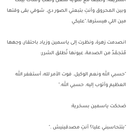
الشريفة. وطبعًا مع شوية شغل ولعب وشات بينك
وبين المحروق وأنتِ بتبعتي الصور دي. شوفي بقى وقتها
مين اللي هيسترها."عليكي
انصدمت زهرة، ونظرت إلى ياسمين وزياد باحتقار، وجهها
مُتجمّدٌ من الصدمة، عيونها تُطلق الشرر:
"حسبي الله ونعم الوكيل. فوت الأمر لله، أستغفر الله
العظيم وأتوب إليه. حسبي الله."
ضحكت ياسمين بسخرية:
"بتتحاسبني عليا؟ أنتِ مصدقينيش ."