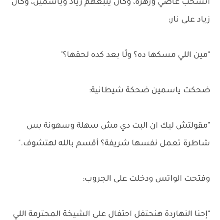
انسحب عاصي وزهرة، وكان يتبعهم زياد وياسمين، وكان
زياد على نار:
"مين اللي مسكها ده؟ ولّا بعد كده لحقها؟"
ضحكت ياسمين ضحكة شيطانية:
"مقولتش ليك ان البت دي مش سهلة وسهونة بس
شاطرة تعمل نفسها شريفة؟ أقسم بالله لهتشوف."
وفتحت الواتس ودخلت على الجروب:
"إحنا النهاردة هنحتفل احتفال على الشيخة المحترمة اللي