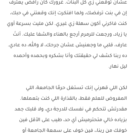
عشان تُوقعني زي كل البنات. غرورك كان رافض يعترف
إن في بنت ترفضك، ولما افتكرت إنك وقعتني في حبك،
كنت فاكرني أكون سهلة زي غيري. لكن مليت بسرعة أوي
يا زياد، ورجعت للرمرم أرجع بالهناء والشفا عليك. أنتَ
عارف، قلبي ما وجعنيش عشان جرحك، لا والله، ده عادي.
ده ربنا كشف لي حقيقتك وأنا بشكره وبحمده وأحمده
ليل نهار.
لكن اللي قهرني إنك تستغل حرمًا الجامعة، اللي
المفروض للعلم فقط، بالقذارة اللي كنت بتعملها.
مقدرتش تتحكم في نفسك للدرجة دي، ولا قلبك جمد
بزياده خالي متحترميش أي حد، طيب على الأقل فين
خوفك من ربنا،، فين خوف على سمعة الجامعة أو