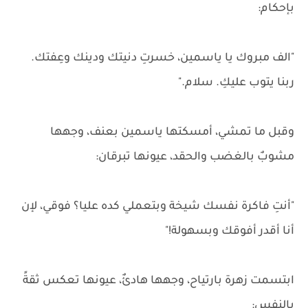
بإحكام:
"الف مبروك يا ياسمين، خسرتِ دنيتك ودينك وعِفتك.
ربنا يتوب عليكِ. سلام."
وقبل ما تمشي، أمسكتها ياسمين بعنف، وجهها
مشوبٌ بالغضب والحقد، عيونها تبرقان:
"أنتِ فاكرة نفسك شيخة وبتعملي كده عليا؟ فوقي، لإن
أنا أقدر أفوقك وبسهولة!"
ابتسمت زهرة بارتياح، وجهها هادئٌ، عيونها تعكس ثقةً
بالنفس: