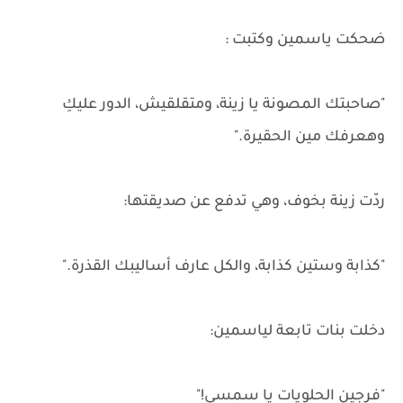
ضحكت ياسمين وكتبت :
"صاحبتك المصونة يا زينة، ومتقلقيش، الدور عليكِ
وهعرفك مين الحقيرة."
ردّت زينة بخوف، وهي تدفع عن صديقتها:
"كذابة وستين كذابة، والكل عارف أساليبك القذرة."
دخلت بنات تابعة لياسمين:
"فرجين الحلويات يا سمسي!"