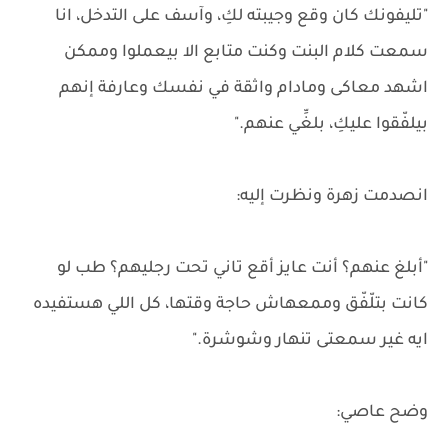
"تليفونك كان وقع وجيبته لكِ، وآسف على التدخل، انا
سمعت كلام البنت وكنت متابع الا بيعملوا وممكن
اشهد معاكى ومادام واثقة في نفسك وعارفة إنهم
بيلفّقوا عليكِ، بلغِّي عنهم."
انصدمت زهرة ونظرت إليه:
"أبلغ عنهم؟ أنت عايز أقع تاني تحت رجليهم؟ طب لو
كانت بتلّفّق وممعهاش حاجة وقتها، كل اللي هستفيده
ايه غير سمعتى تنهار وشوشرة."
وضح عاصي: