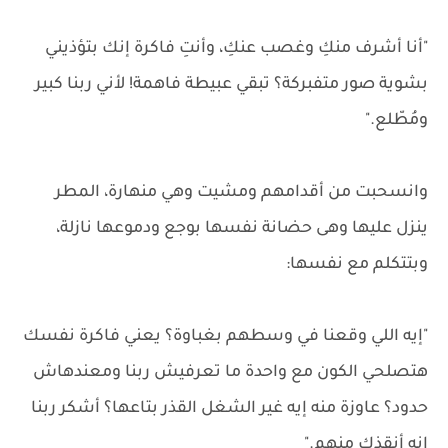
"أنا أشرف منكِ وغصب عنكِ، وأنتِ فاكرة إنك بتؤذيني
بشوية صور متفبركة؟ تبقي عبيطة فاهمة! لأني ربنا كبير
ومُطّلع."
وانسحبت من أقدامهم ومشيت وهي منهارة، المطر
ينزل عليها وهى حضانة نفسها بوجع ودموعها نازلة،
وبتتكلم مع نفسها:
"إيه اللي وقعنا في وسطهم بغباوة؟ يعني فاكرة نفسك
هتصلحي الكون مع واحدة ما تعرفيش ربنا ومعندهاش
حدود؟ عاوزة منه إيه غير الشغل القذر بتاعها؟ أشكر ربنا
إنه أنقذك منهم."