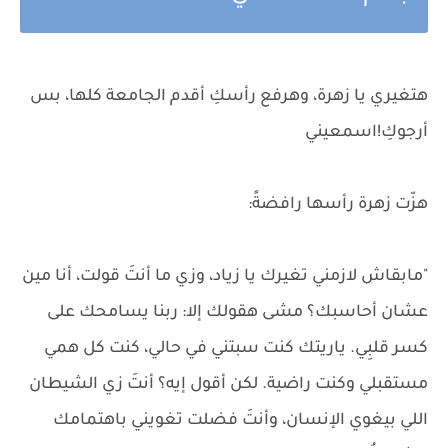
هتغيري يا زهرة، وهرفع رأسكِ أقدم الجامعة كلها، بس
أرجوكِ!اسمعيني
هزّت زهرة رأسها رافضةً:
"مابقاش لازمني تغيرك يا زياد، وزي ما أنتَ قولت، أنا مين
عشان أحاسبك؟ مشى هقولك إلا: ربنا يسامحك على
كسر قلبِي. ياريتك كنت سبتني في حالي، كنت كل همي
مستقبلي وكنت راضية. لكن أقول إيه؟ أنتَ زي الشيطان
اللي بيغوي الإنسان، وأنتَ فضلت تغويني باهتمامك