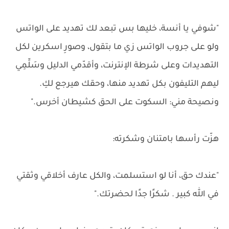
"شوفي يا أنسة، خليها بس تبعد لك تهديد على الواتس
ولو على جروب الواتس زي ما بتقول، وصورِ اسكرين لكل
التهديدات وعلى شرطة الإنترنت، وأقدّمي الدليل وسَلِّمِي
ليهم التليفون بكل تهديد منها، وحقك هيرجع لكِ.
ونصيحة مني: السكوت على الحق كشيطان أخرس."
هزّت رأسها بامتنان وشكرته:
"عندك حق، أنا لو استسلمت، والكل عارف أخلاقي وثقتي
في الله كبير . شكرًا جدًا لحضرتك."