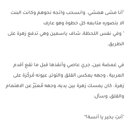
"أنا مشى همشي. وانسحب واتجه نحوهم وكانت البنت
الا بتصوره متابعه كل خطوة وهو عارف
" وفي نفس اللحظة، شاف ياسمين وهي تدفع زهرة على
الطريق.
في غمضة عين، جري عاصي وأنقذها قبل ما تقع أقدم
العربية ، وجهه يعكس القلق والتوتر، عيونه مُركّزة على
زهرة. كان يمسك زهرة بين يديه، وجهه مُعبّرٌ عن الاهتمام
والقلق، وسأل:
"أنتِ بخير يا أنسة؟"