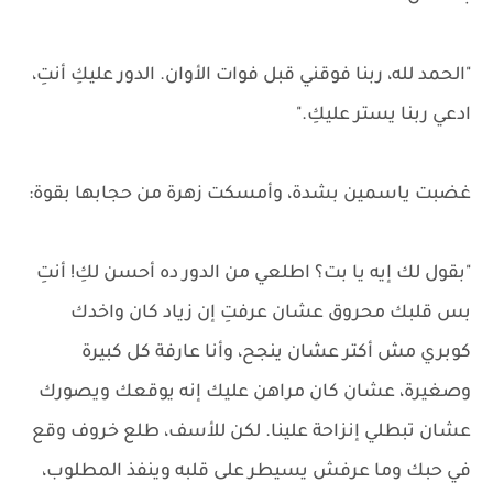
"الحمد لله، ربنا فوقني قبل فوات الأوان. الدور عليكِ أنتِ،
ادعي ربنا يستر عليكِ."
غضبت ياسمين بشدة، وأمسكت زهرة من حجابها بقوة:
"بقول لك إيه يا بت؟ اطلعي من الدور ده أحسن لكِ! أنتِ
بس قلبك محروق عشان عرفتِ إن زياد كان واخدك
كوبري مش أكتر عشان ينجح، وأنا عارفة كل كبيرة
وصغيرة، عشان كان مراهن عليك إنه يوقعك ويصورك
عشان تبطلي إنزاحة علينا. لكن للأسف، طلع خروف وقع
في حبك وما عرفش يسيطر على قلبه وينفذ المطلوب،