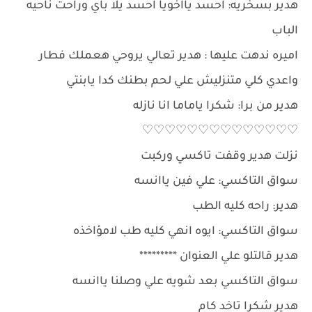
هدير بسخريه: احسد يااخويا احسد يلا باي وراحت ناحيه
الباب
اميره ندهت عليها : هدير تعالي يروحي هعملك فطار
واعدي كلي متنزليش علي لحم بطنك كدا يابنتي
هدير من برا: شكرا ياماما انا نازله
♡♡♡♡♡♡♡♡♡♡♡♡♡♡
نزلت هدير وقفت تاكسي وركبت
سواق التاكسي: علي فين ياانسه
هدير: راحه كليه الطب
سواق التاكسي: ايوه انهي كليه طب لامؤاخذه
هدير قالتلو علي العنوان *********
سواق التاكسي بعد شويه علي وصلنا ياانسه
هدير شكرا تاخد كام