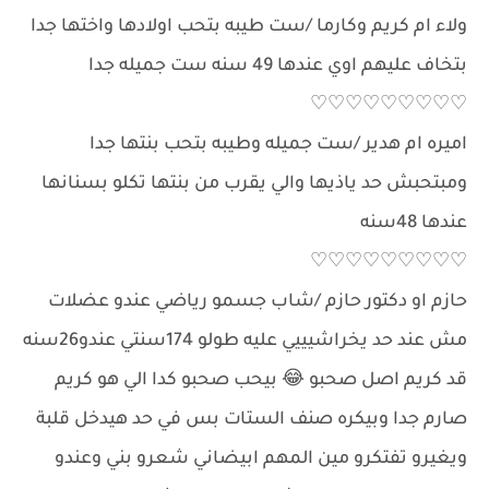
ولاء ام كريم وكارما /ست طيبه بتحب اولادها واختها جدا
بتخاف عليهم اوي عندها 49 سنه ست جميله جدا
♡♡♡♡♡♡♡♡♡
اميره ام هدير /ست جميله وطيبه بتحب بنتها جدا
ومبتحبش حد ياذيها والي يقرب من بنتها تكلو بسنانها
عندها 48سنه
♡♡♡♡♡♡♡♡♡
حازم او دكتور حازم /شاب جسمو رياضي عندو عضلات
مش عند حد يخراشيييي عليه طولو 174سنتي عندو26سنه
قد كريم اصل صحبو 😂 بيحب صحبو كدا الي هو كريم
صارم جدا وبيكره صنف الستات بس في حد هيدخل قلبة
ويغيرو تفتكرو مين المهم ابيضاني شعرو بني وعندو