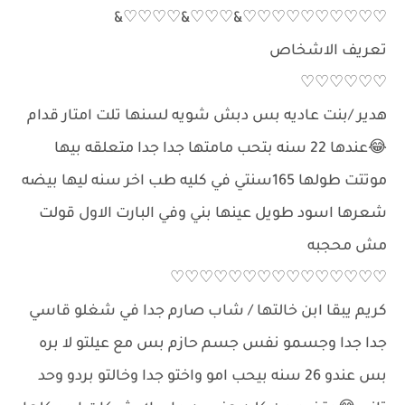
♡♡♡♡♡♡♡♡♡♡&♡♡♡&♡♡♡♡&
تعريف الاشخاص
♡♡♡♡♡♡
هدير /بنت عاديه بس دبش شويه لسنها تلت امتار قدام
😂عندها 22 سنه بتحب مامتها جدا جدا متعلقه بيها
موتتت طولها 165سنتي في كليه طب اخر سنه ليها بيضه
شعرها اسود طويل عينها بني وفي البارت الاول قولت
مش محجبه
♡♡♡♡♡♡♡♡♡♡♡♡♡♡♡
كريم يبقا ابن خالتها / شاب صارم جدا في شغلو قاسي
جدا جدا وجسمو نفس جسم حازم بس مع عيلتو لا بره
بس عندو 26 سنه بيحب امو واختو جدا وخالتو بردو وحد