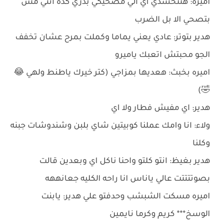
اميره: هتتحسدي اي الي مصحيكي بدري كده انتي مش
بتصحي الا بل الضرب
هدير بتوتر: عادي يعني يماما وكملت بمرح عشان تخفف
الجو محبتش اتعبك ياميرو
اميره بخبث: هعديها بمزاجي (كتر خيرك ياطنط ولهي 😂
🤣)
هدير: اي مفيش فطار ولا اي
ولاء: انا وامك عملنا كوبيتين شاي بلبن وشندوشات جبنه
وكلنا
هدير بغيظ: انتو كلتو واحنا ناكل اي وبعدين قالت
بصوتتتتت عالي ياناس انا راحه الكليه جعانههه
اميره مسكت الشبشب وحدفتو علي هدير: يابنت
الوسخ*** كريم وكرما نايمين