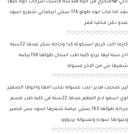
تاني 😂متخرج من كليه هندسه ماسك شركات ابوه كلها
بعد اما مات ابوه طولو 176 سنتي ابيضاني شعرو اسود
عندو دقن مخليا قمر
♡♡♡♡♡♡♡♡♡♡♡♡♡
كارما اخت كريم /بسكوته كدا وحاجه سكر عندها 22سنه
اخر سنه ليها بردو كليه طب اسنان طولها 158بيضه
شعرها بني من الاخر عسوله
♡♡♡♡♡♡♡♡♡♡♡♡♡♡♡♡
لين صحبت هدير /بنت عسوله بتحب امها واخوها الصغير
اوي اسمو ادم المهم عندها 22سنه في كليه طب قسم
جراحه طولها 163 سنتي بيضه شعرها اسود بس قصير
وعيونها سوده وعسوله بردووو
♡♡♡♡♡♡♡♡♡♡♡♡♡♡♡♡