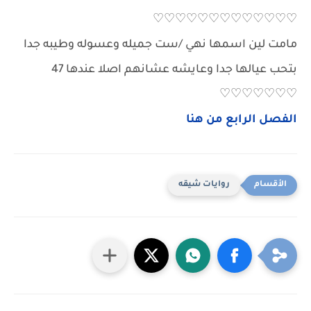
♡♡♡♡♡♡♡♡♡♡♡♡♡
مامت لين اسمها نهي /ست جميله وعسوله وطيبه جدا
بتحب عيالها جدا وعايشه عشانهم اصلا عندها 47
♡♡♡♡♡♡♡
الفصل الرابع من هنا
روايات شيقه