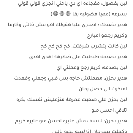
لين بفضول: مفجاءه اي دي ياختي انجزي قولي قولي
بسرعه (مهيا فضوليه بقا 😂😂😂)
هدير بضحك : اصبري عليا هقولك اهو مش خالتي وكارما
وكريم رجعو امبارح
لين كانت بتشرب شرقتت: كح كح كح كح
هدير بصدمه طبطبت علي ضهرها: اهدي اهدي
لين بصدمه: كريم رجع وعملتي اي
هدير بحزن: معملتش حاجه بس قلبي وجعني وقعدت
افتكرت الي حصل زمان
لين بحزن علي صحبت عمرها: متزعليش نفسك بكره
تلاقي احسن منو
هدير بحزن: للاسف مش عايزه احسن منو عايزه كريم
وكملت بسرحان انا لسه بحبو يالين