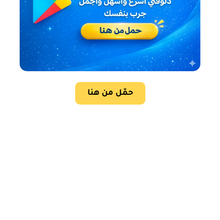
حمّل من هنا