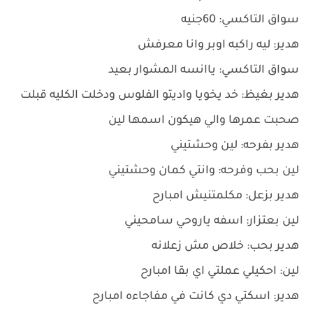
سواق التاكسي: 60جنيه
هدير: ليه راكبه اوبر وانا معرفش
سواق التاكسي: ياانسه المشوار بعيد
هدير بغيظ: خد يخويا واديتو الفلوس ودخلت الكليه قبلت
صحبت عمرها والي هيكون اسمها لين
هدير بفرحه: لين وحشتيني
لين بحب وفرحه: وانتي كمان وحشتيني
هدير بزعل: مكلمتنيش امبارح
لين بعتزار: اسفه ياروحي سامحيني
هدير بحب: خلاص مش زعلانه
لين: احكيلي عملتي اي بقا امبارح
هدير: اسكتي دي كانت في مفاجاءه امبارح