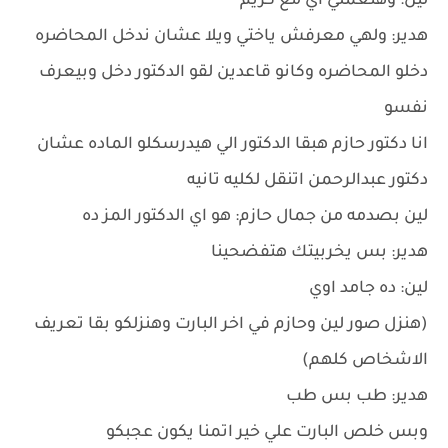
لين: وهتعملي اي مع كريم
هدير: ولهي معرفش ياختي ويلا عشان ندخل المحاضره
دخلو المحاضره وكانو قاعدين لقو الدكتور دخل وبيعرف
نفسو
انا دكتور حازم هبقا الدكتور الي هيدرسكلو الماده عشان
دكتور عبدالرحمن اتنقل لكليه تانيه
لين بصدمه من جمال حازم: هو اي الدكتور المز ده
هدير: بس يخربيتك هتفضحينا
لين: ده جامد اوي
(هنزل صور لين وحازم في اخر البارت وهنزلكو بقا تعريف
الاشخاص كلهم)
هدير: طب بس طب
وبس خلص البارت علي خير اتمنا يكون عجبكو