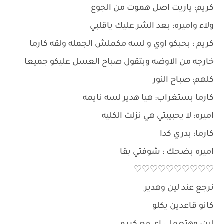
كريم: ياريت اصل هموت من الجوع
ولاء واميره: بعد الشر عليك ياقلبي
كريم : بحبكو اوي و لسه مكملش الجمله ولقه كارما
خارجه من الاوضه وبتقول صباح العسل عليكو جميعا
كلهم: صباح النور
كارما بستغراب: هيا هدير لسه نايمه
اميره: لا يحبيبتي هي نزلت الكليه
كارما: بدري كدا
اميره بضحك : شوفتي بقا
♡♡♡♡♡♡♡♡♡♡
نرجع عند لين وهدير
كانو قاعدين يكلو