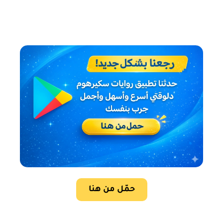
حمّل من هنا