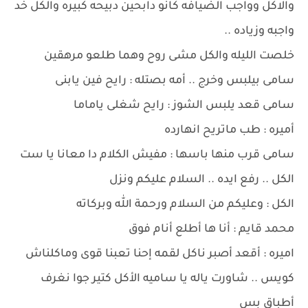
والاكل وواجب الضيافه كانو دابحين دبيحه كبيره والكل خد
واجبه وزياده ..
خلصت الليله والكل مشى روح وهما طلعو مرهقين
سامى بيلبس وخرج .. أمه بصتله : رايح فين يابنى
سامى قعد يلبس الشوز : رايح شغلى ياماما
أميره : طب ماتريح انهارده
سامى قرب منها باسها : مفيش الكلام دا معانا يا ست
الكل .. رفع ايده .. السلام عليكم ونزل
الكل : وعليكم من السلام ورحمة الله وبركاته
محمد قايم : أنا ها أطلع أنام فوق
اميره : أقعد أصبر ناكل لقمه إحنا تعبنا قوى وماكلناش
كويس .. شاورت ياله يا ساميه الأكل كتير جوا نغرف
أطباق بس