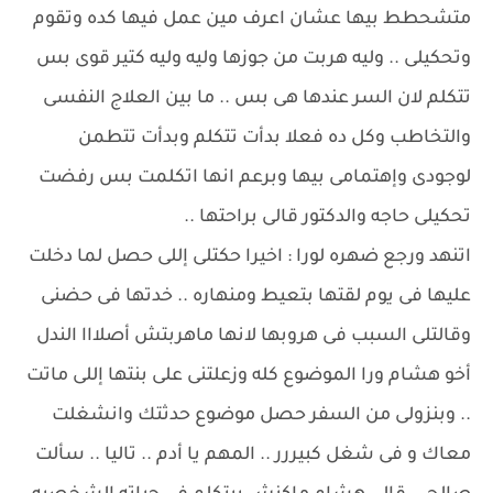
متشحطط بيها عشان اعرف مين عمل فيها كده وتقوم
وتحكيلى .. وليه هربت من جوزها وليه وليه كتير قوى بس
تتكلم لان السر عندها هى بس .. ما بين العلاج النفسى
والتخاطب وكل ده فعلا بدأت تتكلم وبدأت تتطمن
لوجودى وإهتمامى بيها وبرعم انها اتكلمت بس رفضت
تحكيلى حاجه والدكتور قالى براحتها ..
اتنهد ورجع ضهره لورا : اخيرا حكتلى إللى حصل لما دخلت
عليها فى يوم لقتها بتعيط ومنهاره .. خدتها فى حضنى
وقالتلى السبب فى هروبها لانها ماهربتش أصلااا الندل
أخو هشام ورا الموضوع كله وزعلتنى على بنتها إللى ماتت
.. وبنزولى من السفر حصل موضوع حدثتك وانشغلت
معاك و فى شغل كبيررر .. المهم يا أدم .. تاليا .. سألت