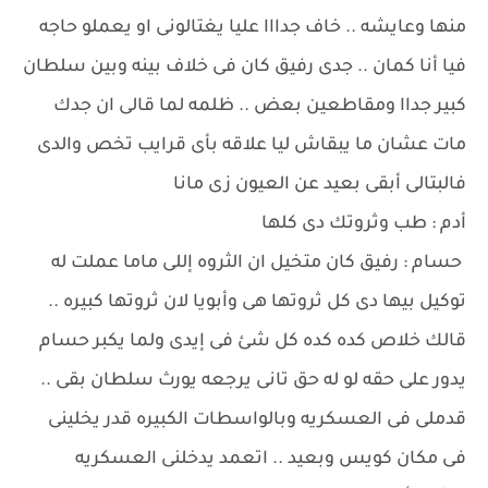
منها وعايشه .. خاف جدااا عليا يغتالونى او يعملو حاجه
فيا أنا كمان .. جدى رفيق كان فى خلاف بينه وبين سلطان
كبير جداا ومقاطعين بعض .. ظلمه لما قالى ان جدك
مات عشان ما يبقاش ليا علاقه بأى قرايب تخص والدى
فالبتالى أبقى بعيد عن العيون زى مانا
أدم : طب وثروتك دى كلها
حسام : رفيق كان متخيل ان الثروه إللى ماما عملت له
توكيل بيها دى كل ثروتها هى وأبويا لان ثروتها كبيره ..
قالك خلاص كده كده كل شئ فى إيدى ولما يكبر حسام
يدور على حقه لو له حق تانى يرجعه يورث سلطان بقى ..
قدملى فى العسكريه وبالواسطات الكبيره قدر يخلينى
فى مكان كويس وبعيد .. اتعمد يدخلنى العسكريه