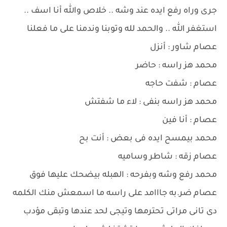
جرى وراه رفع ايده عند وشه .. خلاص والله أنا اسف ..
استغفر الله .. والحمد لله وتوبنا وندمنا على ما فعلنا
عصام شاور : أنزل
محمد هز راسه : حاضر
عصام : شفت حاجه
محمد هز راسه بنفى : لاء ما شفتش
عصام : أنا فين
محمد بيمسح ايده فى بعض : أنت بح
عصام زقه : شاطر وساميه
محمد رفع وشه وبفرحه : الهبله بيضحك عليها فوق
عصام ضر.به جااامد على راسه ما اسمعش منك الكلمه
دى تانى مراتى تحترمها وتيجى لحد عندها وتبقى مؤدب