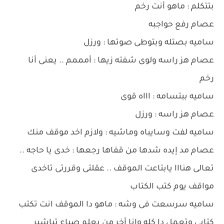
بتتكلم : ماهو أنت رخم
عصام رفع حواجبه
ساميه بصتله وبتوطى صوتها : ورزل
عصام هز راسه ولوى شفته زيها : أمممم .. يعنى أنا
رخم
ساميه ببتسامه : اااه قوى
عصام هز راسه : ورزل
ساميه لفت وسايباه وماشيه : ولازم اخد موقف منك
عصام مد إيده شدها من قفاها رجعها : خدى يا حاجه ..
تعالى هنااا يابتاعت الموقف .. عقلتى وقررتى تاخدى
مواقف يوم كتب الكتاب
ساميه سرسعت فى وشه : ماهو دا الموقف انت تكتب
كتابى وتعمل دا كله وانا أخر من يعلم صباع تباشير