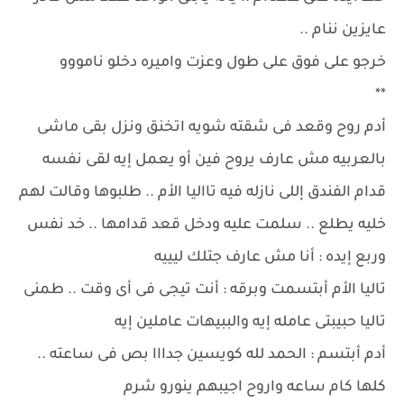
عايزين ننام ..
خرجو على فوق على طول وعزت واميره دخلو نامووو
**
أدم روح وقعد فى شقته شويه اتخنق ونزل بقى ماشى
بالعربيه مش عارف يروح فين أو يعمل إيه لقى نفسه
قدام الفندق إللى نازله فيه تااليا الأم .. طلبوها وقالت لهم
خليه يطلع .. سلمت عليه ودخل قعد قدامها .. خد نفس
وربع إيده : أنا مش عارف جتلك ليييه
تاليا الأم أبتسمت وبرقه : أنت تيجى فى أى وقت .. طمنى
تاليا حبيبتى عامله إيه والببيهات عاملين إيه
أدم أبتسم : الحمد لله كويسين جدااا بص فى ساعته ..
كلها كام ساعه واروح اجيبهم ينورو شرم