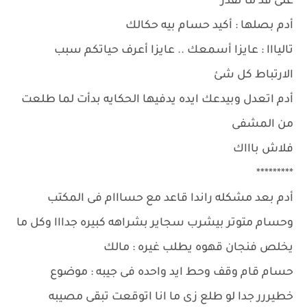
على قد ما تقدر
أدم بصلها : أكيد حسام بيه حكالك
تاليااا : عايزا أسمعك .. عايزا أعرف حياتكم سبب
الارتباط كل شئ
أدم اتعدل وبيدعك ايده يدفيها الحكايه بدأت لما طلعت
من المشفى
فلاش باااك
*********
أدم بعد مشكله راندا قاعد مع حسااام فى المكتب
وحسام متوتر بيشرب سجاير بشراهه كبيره جدااا وكل ما
يخلص فنجان قهوه يطلب غيره : مالك
حسام قام وقف وحط ايد واحده فى جيبه : موضوع
خطيررر جدا لو طلع زى ما انا اتوقعت تبقى مصيبه