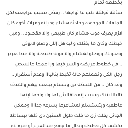
بخططه تمام
سألته قولتله طب ما تواجها .. رفض بسبب مراجعته لكل
الملفات الموجوده وحادثة هشام ومراته ومرات أخوه كان
لازم يعرف موت هشام كان طبيعى والا مقصود .. ومين
خبطك وكان ها يقتلك و ليه هل إللى وصلو لابوكى
وصلولك ووصلو لهشام والا موته طبيعيه والا عبدالعزيز
.. فى خطوط عريضه والسر فيها ورا عمها هانسحب
رجل الكل ونعملهم حالة تخبط بتاليااا وعدم أستقرار ..
وقد كان .. من اللحظه دى وحسام بيلعب بيهم والهدف
تاليااا بنتك وسبب إنه ماقالش لها ولا واجها لإنها
عاطفيه وبتستسلم لمشاعرها بسرعه جداااا وممكن
الجانى يفلت زى ما فلت طول السنين دى كلها ببساطه
تكشف كل خططه وبدال ما نوقع عبدالعزيز أو غيره لاء