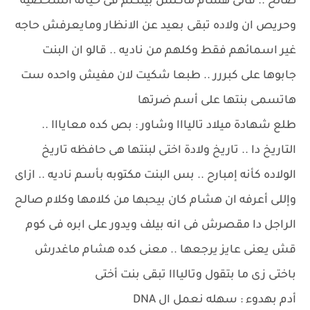
صالح .. قالى هشام ماكنش بيتكلم فى حياته الشخصيه
وحريص ان ولاده تبقى بعيد عن الانظار ومايعرفش حاجه
غير اسمائهم فقط وكلهم من ناديه .. قالو ان البنت
جابوها على كبررر .. طبعا شكيت لان مفيش واحده ست
هاتسمى بنتها على أسم ضرتها
طلع شهادة ميلاد تاليااا وشاور : بص كده معايااا ..
التاريخ دا .. تاريخ ولادة اختى لبنتها هى حافظه تاريخ
الولاده كأنه إمبارح .. بس البنت مكتوبه بأسم ناديه .. ازاى
وإللى أعرفه ان هشام كان بيحبها من كلامها وكلام صالح
الراجل دا مقصرش فى انه بيلف ويدور على ابره فى كوم
قش يعنى عايز يرجعها .. معنى كده هشام ماغدرش
باختى زى ما بتقول وتاليااا تبقى بنت أختى
أدم بهدوء : سهله نعمل ال DNA