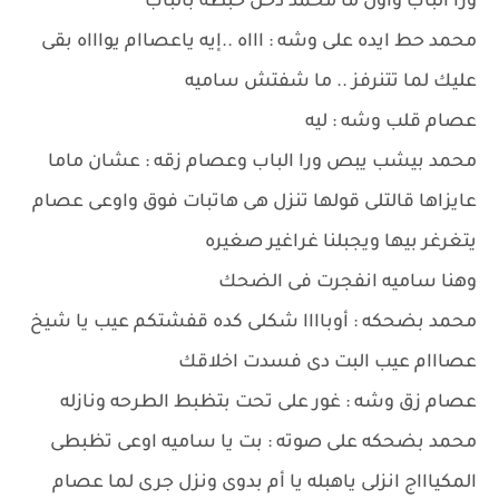
ورا الباب وأول ما محمد دخل خبطه بالباب
محمد حط ايده على وشه : اااه ..إيه ياعصاام يواااه بقى
عليك لما تتنرفز .. ما شفتش ساميه
عصام قلب وشه : ليه
محمد بيشب يبص ورا الباب وعصام زقه : عشان ماما
عايزاها قالتلى قولها تنزل هى هاتبات فوق واوعى عصام
يتغرغر بيها ويجبلنا غراغير صغيره
وهنا ساميه انفجرت فى الضحك
محمد بضحكه : أوباااا شكلى كده قفشتكم عيب يا شيخ
عصااام عيب البت دى فسدت اخلاقك
عصام زق وشه : غور على تحت بتظبط الطرحه ونازله
محمد بضحكه على صوته : بت يا ساميه اوعى تظبطى
المكياااج انزلى ياهبله يا أم بدوى ونزل جرى لما عصام