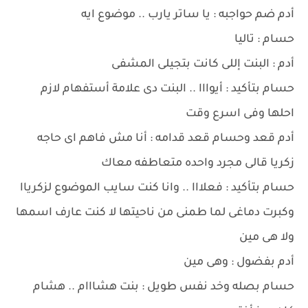
أدم ضم حواجبه : يا ساتر يارب .. موضوع ايه
حسام : تاليا
أدم : البنت إللى كانت بتجيلى المشفى
حسام بتأكيد : أيوااا .. البنت دى علامة أستفهام لازم
احلها وفى اسرع وقت
أدم قعد وحسام قعد قدامه : أنا مش فاهم اى حاجه
زكريا قالى مجرد واحده متعاطفه معاك
حسام بتأكيد : فعلااا .. وانا كنت سايب الموضوع لزكرياا
وكبرت دماغى لما طمنى من ناحيتها لا كنت عارف اسمها
ولا هى مين
أدم بفضول : وهى مين
حسام بصله وخد نفس طويل : بنت هشااام .. هشام