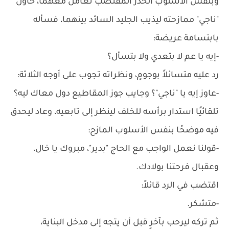
وبنفس الأسلوب الحذر المقتضب تعامل معهما، حاول
"ناجي" ممازحته ليذيب الجليد السائد بينهما، فسأله
بابتسامة عريضة:
-إيه يا عم لا بتعدي ولا بتسأل؟
رد عليه متسائلاً بوجومٍ، ونظراته تجوب على أوجه الثلاثة:
-عاوز إيه يا "ناجي"؟ وجايب جوز المقاطيع دول معاك ليه؟
تلقائيًا استدار برأسه للخلف لينظر إلى تابعيه، وعاد ليحدق
فيه موضحًا بنفس الأسلوب المازح:
-قولنا نعمل الواجب مع الحاج "بدير"، مبروك يا خال،
وعقبال فرحتنا بولادك.
اقتضب في الرد قائلاً:
-متشكر.
ثم تركه ليرحب بآخرٍ قبل أن يتجه إلى مدخل البناية،