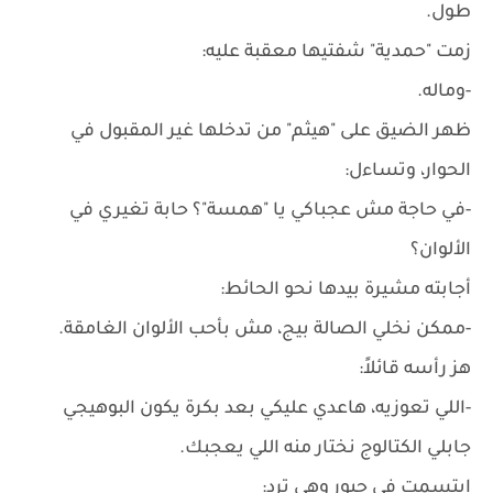
طول.
زمت "حمدية" شفتيها معقبة عليه:
-وماله.
ظهر الضيق على "هيثم" من تدخلها غير المقبول في
الحوار، وتساءل:
-في حاجة مش عجباكي يا "همسة"؟ حابة تغيري في
الألوان؟
أجابته مشيرة بيدها نحو الحائط:
-ممكن نخلي الصالة بيج، مش بأحب الألوان الغامقة.
هز رأسه قائلاً:
-اللي تعوزيه، هاعدي عليكي بعد بكرة يكون البوهيجي
جابلي الكتالوج نختار منه اللي يعجبك.
ابتسمت في حبورٍ وهي ترد: