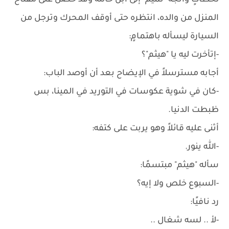
لحظاتٍ واتجه "تميم" إلى ابن خالته وقد حصل على مفتاح
المنزل من والده، انتظره حتى أوقف المحرك وترجل من
السيارة ليسأله باهتمامٍ:
-إتأخرت ليه يا "هيثم"؟
أجابه مسترسلاً في الإيضاح بعد أن أوصد الباب:
-كان في شوية عكوسات في التوريد في المينا، بس
ظبطت الدنيا.
أثنى عليه قائلاً وهو يربت على كتفه:
-الله ينور.
سأله "هيثم" مبتسمًا:
-السبوع خلص ولا إيه؟
رد نافيًا:
-لأ .. لسه شغال ..