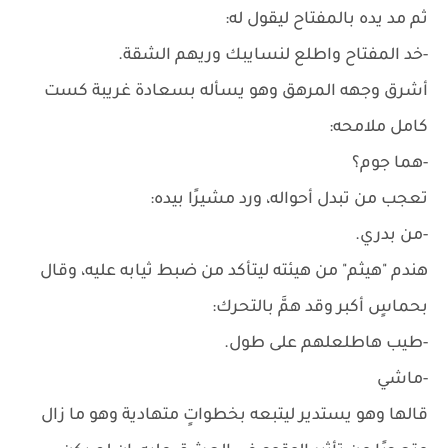
ثم مد يده بالمفتاح ليقول له:
-خد المفتاح واطلع لنسايبك وريهم الشقة.
أشرق وجهه المرهق وهو يسأله بسعادة غريبة كست
كامل ملامحه:
-هما جوم؟
تعجب من تبدل أحواله، ورد مشيرًا بيده:
-من بدري.
هندم "هيثم" من هيئته ليتأكد من ضبط ثيابه عليه، وقال
بحماسٍ أكبر وقد همَّ بالتحرك:
-طيب هاطلعلهم على طول.
-ماشي
قالها وهو يستدير ليتبعه بخطواتٍ متهادية وهو ما زال