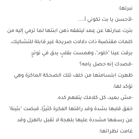
نبرتها:
-لأحسن يا بت تكوني آ....
بترت عبارتها عن عِمد ليتفقه ذهن ابنتها لما ترمي إليه من
كلمات مقتضبة ذات دلالات صريحة غير قابلة للتشكيك،
برقت عينا "خلود"، وهمست بقلبٍ يدق في توترٍ:
-قصدك إنه حصل يامه؟
ظهرت ابتسامتها من خلف تلك الضحكة الماكرة وهي
تؤكد لها:
-مش بعيد، كل كلامك يتفهم كده.
خفق قلبها بشدة وقد راقتها الفكرة كثيرًا، قبضت "بثينة"
عن رسغها مشددة عليها بلهجة لا تقبل بالهزل وقد
غامت نظراتها: