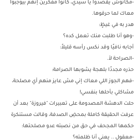
-مكانوش يقصدوا يا سيدي، كانوا مفكرين إنهم بيوجبوا
معاك لما حرقوها.
هدر به في غيظٍ:
-وهو أنا طلبت منك تعمل كده؟
أجابه نافيًا وقد نكس رأسه قليلاً:
-الصراحة لأ.
حذره مجددًا بلهجة يشوبها الصرامة:
-فهم الجوز اللي معاك إني مش عايز منهم أي مصلحة،
مشاكلي بأحلها بنفسي!
حلت الدهشة المصدومة على تعبيرات "فيروزة" بعد أن
عرفت الحقيقة كاملة بمحضِ الصدفة، وقالت مستنكرة
حكمها المجحف في حق من نصبته عدو مصلحتها:
-معقول .. يعني أنا ظلمته؟