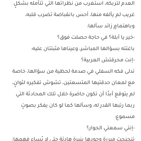
العدم لتربكه، استغرب من نظراتها التي تتأمله بشكلٍ
غريب لم يألفه منها، أحس بانقباضة تضرب قلبه،
وباهتمامٍ زائد سألها:
-خير يا أبلة؟ في حاجة حصلت فوق؟
باغتته بسؤالها المباشر، وعيناها مثبتتان عليه:
-إنت محرقتش العربية؟
تدلى فكه السفلي في صدمة لحظية من سؤالها، خاصة
مع لمعان حدقتيها المتسعتين، تشوش تفكيره لثوانٍ،
لم يتوقع أبدًا أن تكون حاضرة خلال تلك المحادثة التي
ربما رتبها القدر له، وسألها كما لو كان يفكر بصوتٍ
مسموع:
-إنتي سمعتي الحوار؟
تنحنحت مبررة وجودها بنبرة هادئة حتى لا يُساء فهمها: