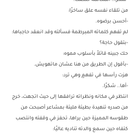
-شكرًا.. المكالمة خلصت.
من تلقاء نفسه علق ساخرًا:
-أحسن برضوه.
لم تفهم كلماته المبرطمة فسألته وقد انعقد حاجباها:
-بتقول حاجة؟
حك جبينه قائلاً بأسلوب مموه:
-بأقول إن الطريق من هنا عشان ماتهويش.
هزت رأسها في تفهمٍ وهي ترد:
-أها.. شكرًا.
انتظر في مكانه ونظراته ترافقها إلى حيث اتجهت، خرج
من صدره تنهيدة بطيئة مليئة بمشاعر أصبحت من
طقوسه المميزة حين يراها، تحفز في وقفته وانتصب
كتفاه حين سمع والدته تناديه عاليًا: