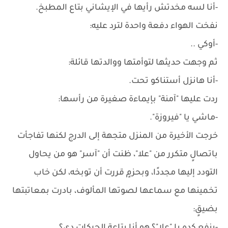
-أنا لسه مخدتش رأيها في الإيشاني بتاع المطبخ.
نفخت الهواء دفعة واحدة لترد عليه:
-أوكي ..
ثم وجهت حديثها لتوأمتها ووالدتها قائلة:
-أنا هانزل أستناكو تحت.
ردت عليها "آمنة" بإيماءة صغيرة من رأسها:
-ماشي يا "فيروزة".
خرجت الأخيرة من المنزل متجهة إلى الدرج لكنها تفاجأت
باتصالٍ متكرر من "علا"، ظنت أن "آسر" هو من يحاول
التودد إليها مجددًا، وبحزمٍ قررت أن توبخه، لكن خاب
تخمينها مع سماعها لصوتها المألوف، بادرت بمعاتبتها
بضيقٍ: