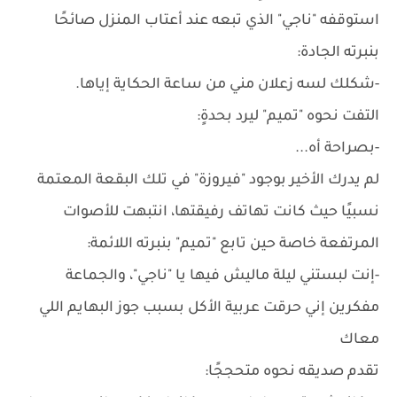
استوقفه "ناجي" الذي تبعه عند أعتاب المنزل صائحًا
بنبرته الجادة:
-شكلك لسه زعلان مني من ساعة الحكاية إياها.
التفت نحوه "تميم" ليرد بحدةٍ:
-بصراحة أه...
لم يدرك الأخير بوجود "فيروزة" في تلك البقعة المعتمة
نسبيًا حيث كانت تهاتف رفيقتها، انتبهت للأصوات
المرتفعة خاصة حين تابع "تميم" بنبرته اللائمة:
-إنت لبستني ليلة ماليش فيها يا "ناجي"، والجماعة
مفكرين إني حرقت عربية الأكل بسبب جوز البهايم اللي
معاك
تقدم صديقه نحوه متحججًا: