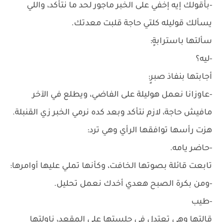
-بأقولك إيه إخفي على الخبر ماجور لحد ما نتأكد، واللي
يسألك قوليله كلتي حاجة قلبت معدتك.
سألتها باسترابةٍ:
-ليه؟
أجابتها بنفاذ صبرٍ:
-عاوزانا نعمل هوليلة على الفاضي، ويطلع في الآخر
مافيش حاجة، لازم نتأكد وبعد كده نرمي الخبر زي القنبلة.
هزت رأسها توافقها الرأي وهي ترد:
-حاضر يامه.
تابعت قائلة بصوتها الخافت، وكأنها تملي عليها أوامرها:
-ومن بكرة الصبح هعدي أخدك نعمل تحليل.
-طيب
قالتها وهي تعتدل في جلستها على المقعد، ناولتها