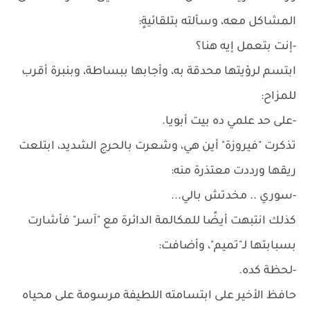
المشاكل معه، وسألته بتلقائيةٍ:
-إنت بتعمل إيه هنا؟
ابتسم لرؤيتها محدقة به، وأجابها ببساطة، وبنبرة أقرب
للمزاح:
-على حد علمي ده بيت أبويا.
تذكرت "فيروزة" أين هي، وشعرت بالحرج الشديد، ابتلعت
ريقها ورددت معتذرة منه:
-سوري .. مخدتش بالي...
كذلك انتبهت أيضًا للمكالمة الدائرة مع "آسر" فأشارت
بسبابتها لـ"تميم"، وأضافت:
-لحظة كده.
حافظ الأخير على ابتسامته اللطيفة مرسومة على محياه