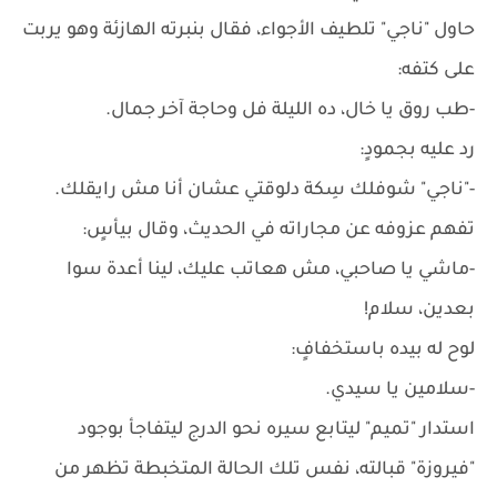
حاول "ناجي" تلطيف الأجواء، فقال بنبرته الهازئة وهو يربت
على كتفه:
-طب روق يا خال، ده الليلة فل وحاجة آخر جمال.
رد عليه بجمودٍ:
-"ناجي" شوفلك سِكة دلوقتي عشان أنا مش رايقلك.
تفهم عزوفه عن مجاراته في الحديث، وقال بيأسٍ:
-ماشي يا صاحبي، مش هعاتب عليك، لينا أعدة سوا
بعدين، سلام!
لوح له بيده باستخفافٍ:
-سلامين يا سيدي.
استدار "تميم" ليتابع سيره نحو الدرج ليتفاجأ بوجود
"فيروزة" قبالته، نفس تلك الحالة المتخبطة تظهر من