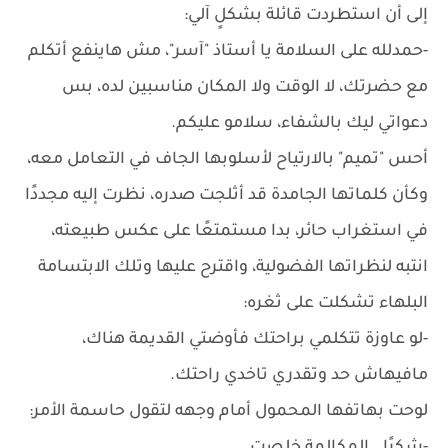
إلى أن استطردت قائلة بشكلٍ آلي:
-حمدلله على السلامة يا أستاذ "آسر"، مش هاينفع أتكلم
مع حضرتك، لا الوقت ولا المكان مناسبين لده، بس
دعواتي ليك بالشفاء، سلامو عليكم.
أحس "تميم" بالارتياح لأسلوبها الجاف في التعامل معه،
وكأن كلماتها الجامدة قد أثلجت صدره، نظرت إليه مجددًا
في استغراب حائر، بدا مستمتعًا على عكس طبيعته،
انتبه لنظراتها الفضولية، واقترح عليها وتلك الابتسامة
البلهاء تشكلت على ثغره:
-لو عاوزة تتكلمي براحتك فأوضتي القديمة هناك،
مافيهاش حد وتقدري تاخدي راحتك.
لوحت بهاتفها المحمول أمام وجهه لتقول حاسمة الأمر: