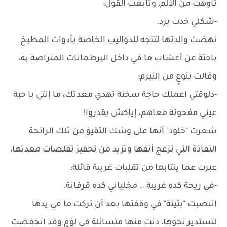
تأوهت من الألم، وتابعت القول:
-شكلي خدت برد.
نهضت والدتها لتتجه للدواليب الخاصة بأدوات المطبخ
باحثة عن أعشاب ما في داخل البرطمانات المتراصة به،
وقالت بنوعٍ من التبرم:
-دلوقتي اعملك حاجة سخنة تهدي معدتك، ما إنتي يا حبة
عيني مفحوتة معاهم، إياكش يقدروا!
شعرت "خلود" أنها على وشك التقيؤ من تلك الرائحة
النفاذة التي تزعج أنفها وتزيد من تحفيز تقلصات معدتها،
عبرت عما ينتابها من تقلبات غريبة قائلة:
-في ريحة كده غريبة .. مخلياني كده قرفانة.
انتصبت "بثينة" في وقفتها بعد أن تركت ما في يدها
لتستدير نحوها، دنت منها متسائلة في لؤمٍ وقد انخفضت