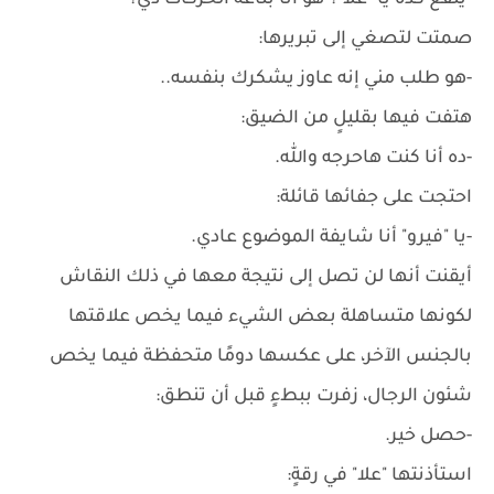
-ينفع كده يا "علا"؟ هو أنا بتاعة الحركات دي؟
صمتت لتصغي إلى تبريرها:
-هو طلب مني إنه عاوز يشكرك بنفسه..
هتفت فيها بقليلٍ من الضيق:
-ده أنا كنت هاحرجه والله.
احتجت على جفائها قائلة:
-يا "فيرو" أنا شايفة الموضوع عادي.
أيقنت أنها لن تصل إلى نتيجة معها في ذلك النقاش
لكونها متساهلة بعض الشيء فيما يخص علاقتها
بالجنس الآخر، على عكسها دومًا متحفظة فيما يخص
شئون الرجال، زفرت ببطءٍ قبل أن تنطق:
-حصل خير.
استأذنتها "علا" في رقةٍ: