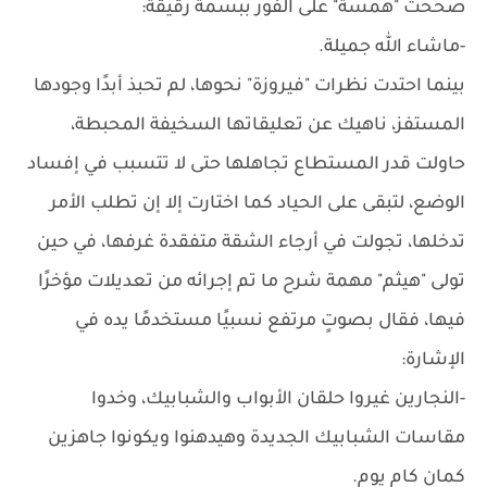
صححت "همسة" على الفور ببسمة رقيقة:
-ماشاء الله جميلة.
بينما احتدت نظرات "فيروزة" نحوها، لم تحبذ أبدًا وجودها
المستفز، ناهيك عن تعليقاتها السخيفة المحبطة،
حاولت قدر المستطاع تجاهلها حتى لا تتسبب في إفساد
الوضع، لتبقى على الحياد كما اختارت إلا إن تطلب الأمر
تدخلها، تجولت في أرجاء الشقة متفقدة غرفها، في حين
تولى "هيثم" مهمة شرح ما تم إجرائه من تعديلات مؤخرًا
فيها، فقال بصوتٍ مرتفع نسبيًا مستخدمًا يده في
الإشارة:
-النجارين غيروا حلقان الأبواب والشبابيك، وخدوا
مقاسات الشبابيك الجديدة وهيدهنوا ويكونوا جاهزين
كمان كام يوم.