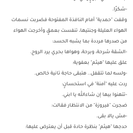
-شكرًا.
وقفت "حمدية" أمام النافذة المفتوحة فضربت نسمات
الهواء العليلة وجنتيها، تنفست بعمقٍ وأخرجت الهواء
من صدرها مرددة بما يشبه الحسد:
-الشقة شرحة، وبرحة، وهواها بحري يرد الروح.
علق عليها "هيثم" بعفوية:
-ولسه لما تتقفل.. هتبقى حاجة تانية خالص.
ردت عليه "آمنة" في استحسانٍ:
-تتهنوا بيها إن شاءالله يا ابني.
ضجرت "فيروزة" من الانتظار فقالت:
-مش يالا بقى.
حدجها "هيثم" بنظرة حادة قبل أن يعترض عليها: