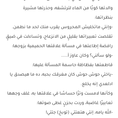
والدتها كوبًا من الماء لترتشفه، وحذرتها مشيرة
بنظراتها:
-وإنتي ماتخليش المحروس يقرب منك لحد ما نطمن.
تقلصت تعبيراتها بقليلٍ من الانزعاج، وتساءلت في ضيقٍ
رافضة إطاعتها في مسألة علاقتها الحميمية بزوجها:
-ولو سألني؟ وكان عاوز آ.....
قاطعتها بفظاظة حاسمة المسألة عليها:
-ياختي حوش حوش كان مغرقك بحبه، ده ما هيصدق يا
ادلعدي إنه يخلع.
وكأنها لامست وترًا حساسًا في علاقتها به، غلف وجهها
تعابيرًا غاضبة، وردت بحزنٍ غطى صوتها:
-الله يامه، إنتي هتعتتي (توبخ) جتتي!