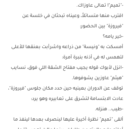
-"تميم"! تعالى عاوزاك.
اقترب منها متسائلاً، وعيناه تبحثان في خلسة عن
"فيروزة" بين الحضور:
-خير يامه؟
أمسكت به "ونيسة" من ذراعه واشرأبت بعنقها للأعلى
لتهمس له في أذنه بنبرة آمرة:
-انزل لأبوك قوله يجيب مفتاح الشقة اللي فوق، نسايب
"هيثم" عاوزين يشوفوها.
توقف عن الدوران بعينيه حين حدد مكان جلوس "فيروزة"،
عادت الابتسامة لتشرق على تعابيره وهو يرد:
-طيب.. هنزله.
ألقى "تميم" نظرة أخيرة عليها لينصرف بعدها لينفذ ما