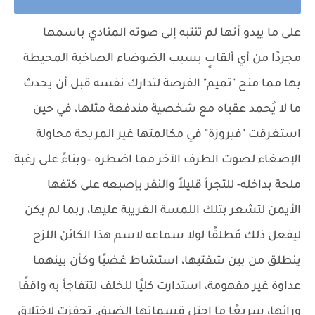
على ما يبدو أنها لم تنتبه إلى صوته المنادي باسمها
مجردًا من أي ألقابٍ بسبب الضوضاء الصاخبة المحيطة
بها مما منح "تميم" الفرصة لتدارك نفسه قبل أن يحدث
ما لا يُحمد عقباه مع شخصية مندفعة مثلها، في حين
استغرقت "فيروزة" في مكالمتها غير المريحة محاولة
الإصغاء لصوت الطرف الآخر مما اضطره –وبناءً على رغبة
ملحة بداخله- للتجرأ قليلاً والنقر بإصبعه على كتفها
الأيمن لتشعر بتلك اللمسة الغريبة عليها، ربما لم يكن
ليفعل ذلك مُطلقًا لولا سماعه لاسم هذا الكائن اللزج
ينطلق من بين شفتيها، استشاط غضبًا وكأن بينهما
عداوة غير مفهومة، استدارت كليًا للخلف لتتفاجأ به واقفًا
ورائها، سريعًا ما احتل قسماتها الضيق، تحفزت لاختلاق