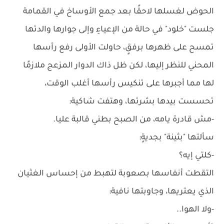
الحوض لغسلها لاحقًا بعد جمع الأوساخ في القمامة
جلست "خلود" في حالة من الإعياءِ وإلى جوارها والدتها
تمسح على ظهرها برفقٍ، حاولت الأولى رفع رأسها
المحني للنظر إليها، لكن ظل ذاك الدوار المزعج ملازمًا
لها مما أجبرها على تنكيس رأسها أغلب الوقت،
تحسست بيدها بشرتها، وهتفت شاكية:
-مش قادرة يامه، من الصبح بطني قالبة عليا.
سألتها "بثينة" بجديةٍ:
-كلتي إيه؟
التقطت أنفاسها بصعوبة لتهبط من إحساس الغثيان
الذي يعتريها، وجاوبتها نافية:
-ولا الهوا..