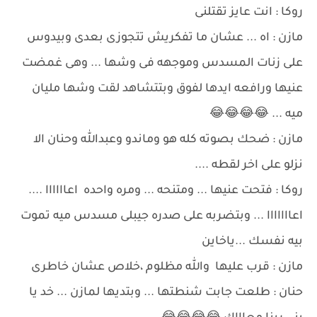
روكا : انت عايز تقتلنى
مازن : اه ... عشان ما تفكريش تتجوزى بعدى وبيدوس
على زنات المسدس وموجهه فى وشها ... وهى غمضت
عنيها ورافعه ايدها لفوق وبتتشاهد لقت وشها مليان
ميه ... 😂😂😂😂
مازن : ضحك بصوته كله هو وماندو وعبدالله وحنان الا
نزلو على اخر لقطه ....
روكا : فتحت عنيها ... ومتنحه ... ومره واحده اعاااااا ....
اعااااااا ... وبتضربه على صدره جيبلى مسدس ميه تموت
بيه نفسك ...ياخاين
مازن : قرب عليها والله مظلوم ،خلاص عشان خاطرى
حنان : طلعت جابت شنطتها ... وبتديها لمازن ... خد يا