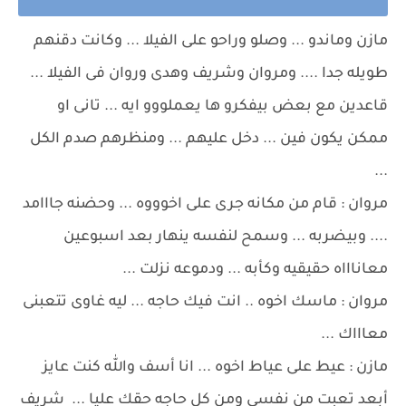
مازن وماندو ... وصلو وراحو على الفيلا ... وكانت دقنهم
طويله جدا .... ومروان وشريف وهدى وروان فى الفيلا ...
قاعدين مع بعض بيفكرو ها يعملووو ايه ... تانى او
ممكن يكون فين ... دخل عليهم ... ومنظرهم صدم الكل
...
مروان : قام من مكانه جرى على اخوووه ... وحضنه جااامد
.... وبيضربه ... وسمح لنفسه ينهار بعد اسبوعين
معاناااه حقيقيه وكأبه ... ودموعه نزلت ...
مروان : ماسك اخوه .. انت فيك حاجه ... ليه غاوى تتعبنى
معاااك ...
مازن : عيط على عياط اخوه ... انا أسف والله كنت عايز
أبعد تعبت من نفسى ومن كل حاجه حقك عليا ... شريف