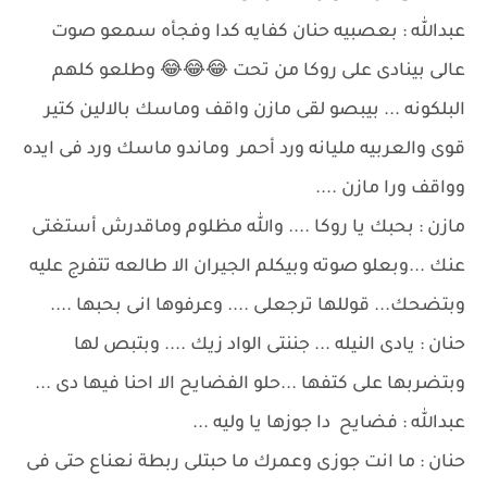
عبدالله : بعصبيه حنان كفايه كدا وفجأه سمعو صوت
عالى بينادى على روكا من تحت 😂😂😂 وطلعو كلهم
البلكونه ... بيبصو لقى مازن واقف وماسك بالالين كتير
قوى والعربيه مليانه ورد أحمر وماندو ماسك ورد فى ايده
وواقف ورا مازن ....
مازن : بحبك يا روكا .... والله مظلوم وماقدرش أستغتى
عنك ...وبعلو صوته وبيكلم الجيران الا طالعه تتفرج عليه
وبتضحك... قوللها ترجعلى .... وعرفوها انى بحبها ....
حنان : يادى النيله ... جننتى الواد زيك .... وبتبص لها
وبتضربها على كتفها ...حلو الفضايح الا احنا فيها دى ...
عبدالله : فضايح دا جوزها يا وليه ...
حنان : ما انت جوزى وعمرك ما حبتلى ربطة نعناع حتى فى