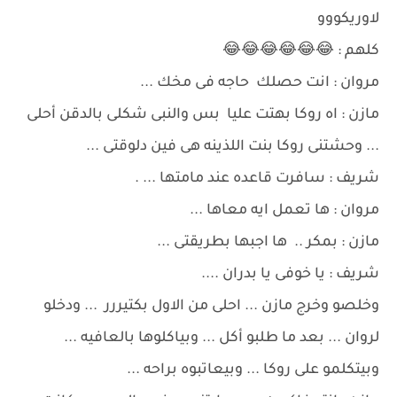
لاوريكووو
كلهم : 😂😂😂😂😂😂
مروان : انت حصلك حاجه فى مخك ...
مازن : اه روكا بهتت عليا بس والنبى شكلى بالدقن أحلى
... وحشتنى روكا بنت اللذينه هى فين دلوقتى ...
شريف : سافرت قاعده عند مامتها ... .
مروان : ها تعمل ايه معاها ...
مازن : بمكر .. ها اجبها بطريقتى ...
شريف : يا خوفى يا بدران ....
وخلصو وخرج مازن ... احلى من الاول بكتيررر ... ودخلو
لروان ... بعد ما طلبو أكل ... وبياكلوها بالعافيه ...
وبيتكلمو على روكا ... وبيعاتبوه براحه ...