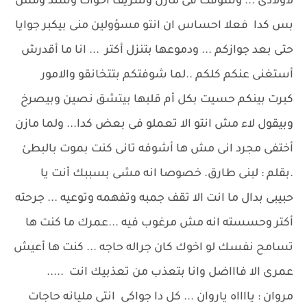
لاولادى ... وشوفت فى مازن وشريف أخوات وسند ومش
بس كدا فعلا احساس ان انتو مسؤولين منى بيكبر جوايا
حتى بعد جوازكم ... ودموعها بتنزل أكتر ... انا ما أقدرش
أستغنى عنكم كلكم ..لما شوفتكم بتتخانقو والامور
كبرت بينكم حسيت بكل أم قلبها بيتشق نصين وبيصرخ
وبيقول لاء مش انتو الا تعملو فى بعض كدا... ولما مازن
أختفى مجرد انى مش ها أشوفه تانى كنت بموت بالبطئ
.بقلم : لبنى طارق. خصوصا انه مشى بسببك أنت يا
حبيبى بدال ما انت الا تقف جمبه وتفهمه وتوعيه ... جرحته
أكتر وحسسته انه مش مرغوب فيه ...عمرك ما كنت ها
تسامح نفسك لو اخوك كان جراله حاجه ... كنت ها أعيش
عمرى الا فاااضل وانا بتعذب من تعذبيك انت .....
مروان : يااااه ياروان ... كل دا جواكى انتى مليانه حاجات