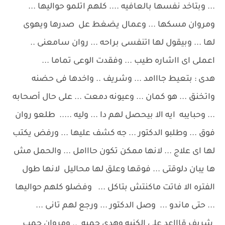
... وبتاخد نفسها بالعافيه .... كلهم اتلمو حواليها ...
ومروان مسكها ... وعمال يضغط عل صدرها ويهوى
لها ... وبيقول لها اتنفسى براحه ... روان سامعنى ..
اعملى اى ااشاره طيب ... وفقدت الوعى تماما ...
هدى : بتعيط جااامد ... وشريف .. واخدها فى حضنه
واتخنق ... هو كمان ... وعيونه دمعت ... على حال أصحابه
... وحبايبه ايه الا بيحصل لهم دا ... وليه ..... طلعو روان
فوق ... وطلبو الدكتور ... جه كشف عليها ... ورفض يكتب
لها اى علاج ... لانها ممكن تكون حااامل ... والحمل مش
ها يبان دلوقتى ... فوقها وعلق لها محاليل لانها طول
الفتره الا فاتت ماكنتش بتاكل ... وفضلو كلهم حواليها
... حتى ماندو ... وصل الدكتور ... ورجع لهم تانى ...
شريف قاااعد على الكنبه وهدى جمبه .. ومروان جمب