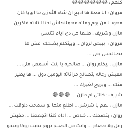
كلهم : 😂😂😂😂😂😂
مروان : انا فعلا ها ادبح ان شاء الله زى ما ابويا كان
معودنا من يوم وفاته معملنهاش احنا التلاته فاكرين
مازن وشريف : طبعا هى دى ايام تتنسى
مروان : بيبص لروان... وبيتكلم بضحك مش ها
تصالحينى بقى ...
مازن : بيكلم روان ... صالحيه يا بنت أسمعى منى ...
مفيش رجاله بتصالح مراتاته اليومين دول ... ها يطير
منك ... ويروح لغيرك ...
شريف : خالتى ام مازن ... 😂😂😂
مازن : نعم يا شرشر ... اطلع منها لو سمحت دلوقت ...
روان : بتضحك ... خلاص ... ادام كلنا اتجمعنا ... مفيش
زعل ولا خصام ... وانت من الصبح تروح تجيب روكا وتيجو