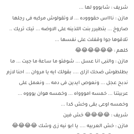
شريف : شابووو لها ...
مازن : ناااس حقوووده ... لا وتقولوش مركبه فى رجلها
صاروخ ... بتطيرر بنت اللذينه على الاوضه ... تيك تريك ..
تلاقوها جوا وقفلت على نفسها ...
كلهم : 😂😂😂😂😂😂
مازن : والنبى انا عسل ... شوفتو ما ساعة ما جيت ... ما
بطلطوش ضحك ازاى .... بقولك ايه يا مروان ... احنا لازم
ندبح عجل ... ونعوص ايدين فى دمه ... ونعمل على
عربيتنا ... خمسه امووواه ... وخمسه هوان يوووه ...
وخمسه اوعى بقى وخش كدا ...
شريف : 😂😂😂😂 خش فين
مازن : خش العربيه .... يا ابو نيه زى وشك 😂😂😂😂