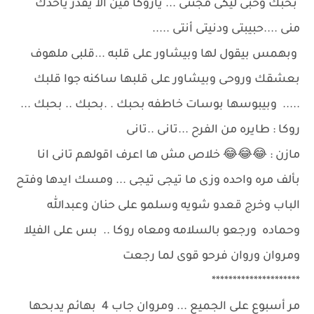
بحبك وحبى ليكى مجننى ... ياروكا مين الا يقدر ياخدك
منى ....حبيبتى ودنيتى أنتى .....
وبهمس بيقول لها وبيشاور على قلبه ...قلبى ملهوف
بعشقك وروحى وبيشاور على قلبها ساكنه جوا قلبك
..... وبيبوسها بوسات خاطفه بحبك . .بحبك .. بحبك ...
روكا : طايره من الفرح ...تانى ..تانى
مازن : 😂😂😂 خلاص مش ها اعرف اقولهم تانى انا
بألف مره واحده وزى ما تيجى تيجى ... ومسك ايدها وفتح
الباب وخرج قعدو شويه وسلمو على حنان وعبدالله
وحماده ورجعو بالسلامه ومعاه روكا .. بس على الفيلا
ومروان وروان فرحو قوى لما رجعت
*********************
مر أسبوع على الجميع ... ومروان جاب 4 بهائم يدبحها