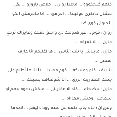
كلهم ضحكووو ... ماعدا روان ... خلاص يارورو ... بقى
عشان خاطرى فوكيها ... اخر مره ... انا ماعرفش انكو
بتحبونى قوى كدا ...
روان : قوم ... غير هدومك دى واحلق دقنك وعايزاك ترجع
مازن ... الا نعرفه ...
مازن : مابلاش يا بنت الناس ... ها اغلبكم انا عارف
نفسى ...
شريف : قام ومسكه ... قوم معايا ... دا انا ها أطلع على
جتتك العفاريت الزرق ... الا شوفناهم بسببك ...
مازن : بيضحك ... كله الا عفاريتى ... ملكش دعوه بيهم لو
سمحت . ومشى معاااه ...
ومروان : قام جاب طقم من عنده ووداه ليهم ... لانه ما