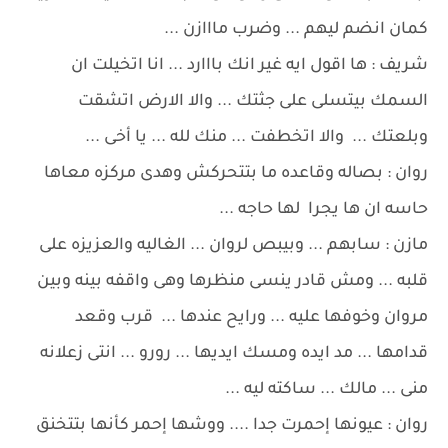
كمان انضم ليهم ... وضرب مااازن ...
شريف : ها اقول ايه غير انك بااارد ... انا اتخيلت ان
السمك بيتسلى على جثتك ... والا الارض اتشقت
وبلعتك ... والا اتخطفت ... منك لله ... يا أخى ...
روان : بصاله وقاعده ما بتتحركش وهدى مركزه معاها
حاسه ان ها يجرا لها حاجه ...
مازن : سابهم ... وبيبص لروان ... الغاليه والعزيزه على
قلبه ... ومش قادر ينسى منظرها وهى واقفه بينه وبين
مروان وخوفها عليه ... ورايح عندها ... قرب وقعد
قدامها ... مد ايده ومسك ايديها ... رورو ... انتى زعلانه
منى ... مالك ... ساكته ليه ...
روان : عيونها إحمرت جدا .... ووشها إحمر كأنها بتتخنق