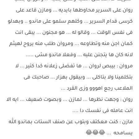
روان على السرير محاوطها بايديه ... ومازن قاعد على
كرسى قدام السرير ... وكلهم سلمو على ماندو .. وبهدلو
فى نفس الوقت ... وقالو له ... هو مجنون ... يبقى انت
كمان اجن منه وتطاوعه ... ومروان طلب منه يروح لهيثم
لانه كان ها يتجنن عليه ... وفعلا ماندو مشى .....
مروان : بيبص لروان ... ها تفضلى زعلانه كدا كتير ... لا
بتكلمينا ولا بتاكلى ... وبيقول بهزار ... صاحبك فى
الملاعب رجع اهووو وزى القرد ...
روان : وجهت نظرها ... لمازن ... وبصوت ضعيف ... ايه الا
انت عامله فى نفسك دا ....
مازن : كنت معكتف وبتوب عن صنف الستات بماندو الله
يسامحه ... 😂😂😂