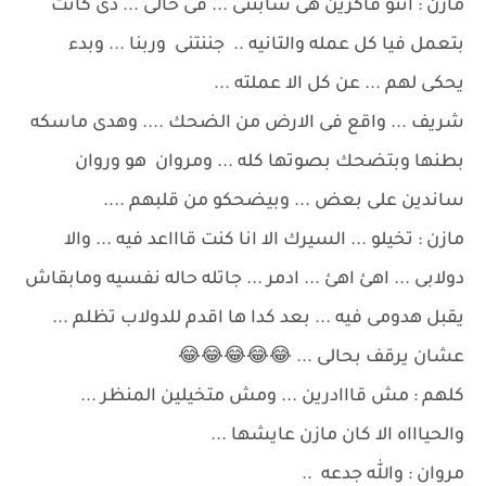
مازن : انتو فاكرين هى سابتنى ... فى حالى ... دى كانت
بتعمل فيا كل عمله والتانيه .. جننتنى وربنا ... وبدء
يحكى لهم ... عن كل الا عملته ...
شريف ... واقع فى الارض من الضحك .... وهدى ماسكه
بطنها وبتضحك بصوتها كله ... ومروان هو وروان
ساندين على بعض ... وبيضحكو من قلبهم ....
مازن : تخيلو ... السيرك الا انا كنت قاااعد فيه ... والا
دولابى ... اهئ اهئ ... ادمر ... جاتله حاله نفسيه ومابقاش
يقبل هدومى فيه ... بعد كدا ها اقدم للدولاب تظلم ...
عشان يرقف بحالى ... 😂😂😂😂😂
كلهم : مش قااادرين ... ومش متخيلين المنظر ...
والحياااه الا كان مازن عايشها ...
مروان : والله جدعه ..