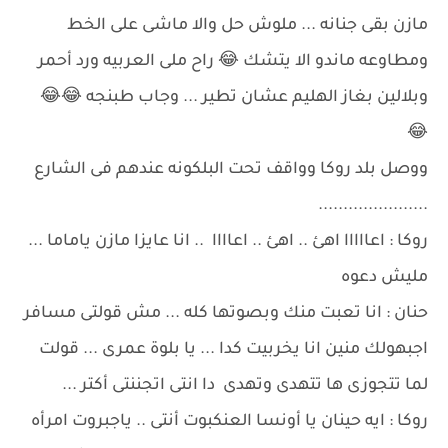
مازن بقى جنانه ... ملوش حل والا ماشى على الخط
ومطاوعه ماندو الا يتشك 😂 راح ملى العربيه ورد أحمر
وبلالين بغاز الهليم عشان تطير ... وجاب طبنجه 😂😂
😂
ووصل بلد روكا وواقف تحت البلكونه عندهم فى الشارع
......................
روكا : اعااااا اهئ .. اهئ .. اعاااا .. انا عايزا مازن ياماما ...
مليش دعوه
حنان : انا تعبت منك وبصوتها كله ... مش قولتى مسافر
اجبهولك منين انا يخربيت كدا ... يا بلوة عمرى ... قولت
لما تتجوزى ها تتهدى وتهدى دا انتى اتجننتى أكتر ...
روكا : ايه حينان يا أونسا العنكبوت أنتى .. ياجبروت امرأه