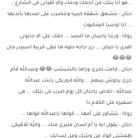
.. هو انا بنتك من لحمك ودمك والا لقيانى فى الشارع ..
حنان : بتشهق شهقه كبيره وبتضرب على صدرها بأيديها
... انا اونسا العنكبوت
روكا : وربنا ياحينان ما أقصد ... حقك على الا جابونى
اهدى يا حينان ... دى حاجه حلوه ها تبقى قريبة اسبيدر مان
😂😂😂
حنان : قامت تجرى وراها بالشبشب 😂😂 وعبدالله قام
جرى يحوش بينهم ... والله لاوريكى يابنت عبدالله
عبدالله : خلاص ياحنان كل يوم ضرب فى بنتك ... هى
صغيره على الكلام دا
روكا : بتشاور على أمها ... قولها ياعبدالله قولها ...
حنان : يقول ايه يا أم لسان متبرى منك ... والله تلاقيكى
طفشتى الواد من وشك ومن لسانك ...