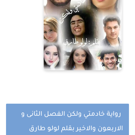
رواية خادمتي ولكن الفصل الثانى و
الاربعون والاخير بقلم لولو طارق