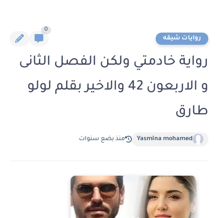
0
روايات شيقه
رواية خادمتي ولكن الفصل الثانى
و الاربعون 42 والاخير بقلم لولو
طارق
Yasmina mohamed
منذ بضع سنوات