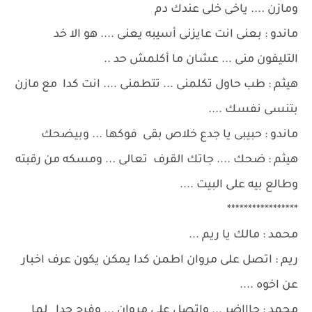
ومازن .... ياخى خلى عندك دم
ماندو : بعنى انت عايزنى أسيبه يعنى .... هو الا خد
التليفون منى ... عشان ما أكلمش حد ..
هيثم : طب حاول تكلمنى ... تتطمنى .... انت كدا مع مازن
بتنسى نفسك ....
ماندو : حبيبى يا جدع خلاص بقى فوكها ... وبيضحك
هيثم : ضحك .... جاتك القرف تعالى ... ومسكه من رقبته
وطالع بيه على البيت ....
*****************
محمد : مالك يا ريم ...
ريم : اتصل على مروان اطمن كدا يمكن يكون عرف اخبار
عن اخوه ....
محمد : حاااضر ... واتصل على مروان ... وفرح جدا لما