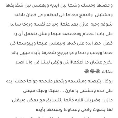
وحضنها ومسك وشها بين ايديه وبهمس بين شفايفها
وحشتينى واندمج معاها فى لحظه وهى كمان بادلته
شوقه وحبه مازن بعد عنهاا وبياخد نفسه وروكا ساندا
على باب الحمام ومغمضه عنيها ومش بتعمل أى رد
فعل حط ايده على خدها وبيملس عليها وبيبوسها فى
خدها وجمب ودنها وهو بيرجع شعرها بأيده حبيبى ياله
نخرج عشان ما أعكهاااش وتبقى ليلتنا فل وانا اصلا
عكاك 😂😂😂
روكا : بتبصله ومبتسمه وبتحفر ملامحه جواها حطت ايده
على خده وحشتنى يا مازن ... بحبك وحبك مجننى
مازن : وضربات قلبه كأنها بتتسابق مع بعض وبيغنى
لها بصوت واطى ومحاوط وسطها بأيده