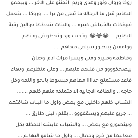
روكا وروان ونور وهدى وريم اتجننو على الاخر ... وبيحمو
البهايم قبل ما الرجاله ما تيجى من برا .... وروكا ... بتعمل
فيونكات بالقماش كبيره ... والبنات بتحطها حوالين رقبة
البهايم ... 😂😂😂 وتجيب ورد وتحطو فى ودنهم ...
وواقفين بيتصور سيلفى معاهم ....
وفاطمه ومنيره ومنى ويسرا مرات ادم وحنان
بيضحكوووو من قلبهم عليهم ... وعلى منظرهم وبهاء
قاعد مستمتع جداااا معاهم مبسوط بالجو واللمه وكل
حاجه .. والطاقه الاجابيه الا متملكه منهم كلهم .......
الشباب كلهم داخلين مع بعض واول ما البنات شافتهم
... جريو عليهم ويسقفووو ...بقلم : لبنى طارق ...
وبيتصورو مع بعض ... والشباب عايشه اللحظه بكل
معانيها من فرح وجمال ... واول ما شافو البهايم ...