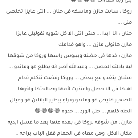
بنى ربنا معاااك 😂😂😂😂
روكا : سابت مازن وماسكه فى حنان ... انتى عايزا تخلصى
منى ...
حنان : انا ابدا ... مش انتى الا كل شويه تقوليلى عايزا
مازن هاتولى مازن ... واهو قدامك
مازن : خدها فى حضنه وبيبوس راسها وروكا من شوقها
ليه بادلته الحضن ... وعبدالله أصر انه يطلع هو وماندو ...
عشان يتغدو مع بعض ... وروكا رفضت تتكلم قدام
اهلها فى الا حصل واعتذرت لأمها وصالحتها واخوها
الصغير هايص هو وماندو ونزلو بيطير البلالين هو وعيال
الحته كلهم ... حتى الورد ... خدوه 😂😂😂😂
مازن : من شوقه لروكا فى بعده عنها بعد ما غسل ايديه
مكان الاكل وهى معاه فى الحمام قفل الباب براحه ..