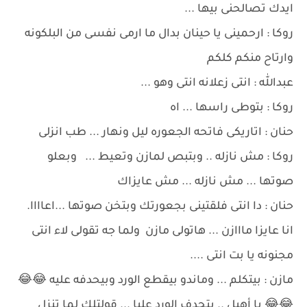
ايدك تصالحنى بيها ...
روكا : ارحمينى يا حينان بدال ما ارمى نفسى من البلكونه
وارتاح منكم كلكم
عبدالله : انتى زعلانه انتى وهو ...
روكا : بتوطى راسها ... اه
حنان : اتاريكى فاتحه الجعوره ليل ونهار ... طب انزلى
روكا : مش نازله .. وبتبص لمازن وتعيط ... وبعلو
صوتها ... مش نازله ... مش عايزاك
حنان : دا انتى فلقتينى بجعورتك وبتخن صوتها ...اعاااا.
انا عايزا مااازن ... هاتولى مازن ولما جه تقولى لاء انتى
مجنونه يا بت انتى ....
مازن : بيتكلم ... وماندو بيقطع الورد وبيحدفه عليه 😂😂
😂😂 يا أهبل .. بتحدف الورد عليا ... قولتلك لما تنزل