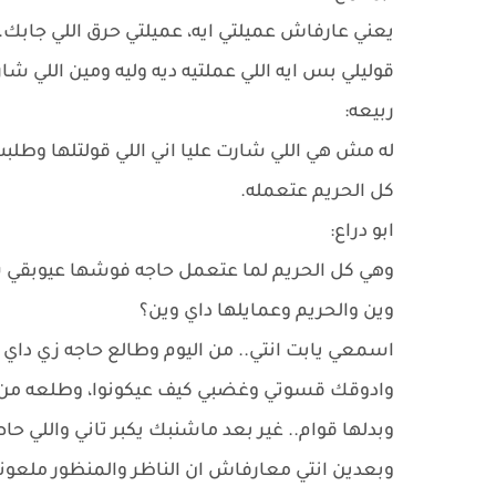
يعني عارفاش عميلتي ايه، عميلتي حرق اللي جابك.
قوليلي بس ايه اللي عملتيه ديه وليه ومين اللي ش
ربيعه:
له مش هي اللي شارت عليا اني اللي قولتلها وطلب
كل الحريم عتعمله.
ابو دراع:
وهي كل الحريم لما عتعمل حاجه فوشها عيوبقي 
وين والحريم وعمايلها داي وين؟
اسمعي يابت انتي.. من اليوم وطالع حاجه زي داي
وادوقك قسوتي وغضبي كيف عيكونوا، وطلعه من ال
وبدلها قوام.. غير بعد ماشنبك يكبر تاني واللي 
وبعدين انتي معارفاش ان الناظر والمنظور ملعوني