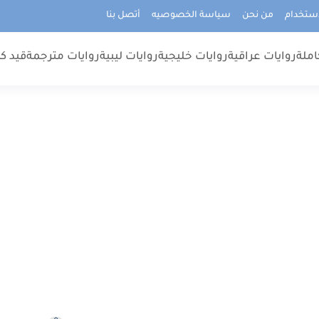
استخدام
من نحن
سياسة الخصوصيه
أتصل بنا
املة
روايات عراقية
روايات خليجية
روايات ليبية
روايات مترجمة
قيد كت