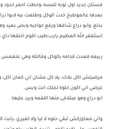
فستان جديد اول نوبه تلبسه ،وحطت احمر خدود و
بعدها عالموطبخ خدت الوكل وطلعت بيه لابوا دراع،
بدلع، وابو دراع شافها ورفع حواجبه وبص بعيد 
استغفر الله العظيم يارب،طيب اقوم اخنقها داي د
ربيعه قعدت قدامه بالوكل وقالتله وهي عتغمس ا
مرضيتش اكل بلاك، يلا كل عشان اني كمان اكل، و
غرضي اني اكون حلوة لجلك انت وبس.
ابو دراع وهو عيتلافى منها اللقمه ويرد عليها:
واني معاوزكش تبقي حلوه لا ليا ولا لغيري ،يابت