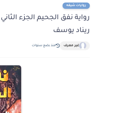
روايات شيقه
ريناد يوسف
غير معرف
منذ بضع سنوات