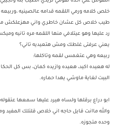
النفوس علي اكده تقومي تزيدي الطيب بله وتجيبي ا
خلص كلامه ورمي اللقمه قدامه عالصينيه ،وربيعه 
طيب خلاص كل عشان خاطري واني مهزعلكش مني 
رد عليها وهو عيتلافي منها اللقمه مره تانيه وم
يعني عرفتى غلطك ومش هتعيديه تاني؟
ربيعه وهي عتغمس لقمه وتاكلها:
له هعيده اكيد، هعيده وازيده كمان، بس كل الحك
البيت لغاية ماوشي يهدا حماره.
ابو دراع برقلها ولساه هيرد عليها سمعها عتقوله:
والله ماانت قايل حاجه اني خلاص قلتلك المفيد و
وحده متجوزه.