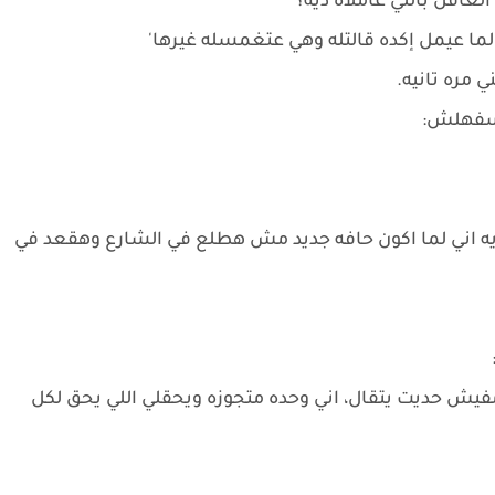
لغافل باللي عاملاه ديه؟
لما عيمل إكده قالتله وهي عتغمسله غيرها'
مره تانيه.
يكسفهلش:
ايه اني لما اكون حافه جديد مش هطلع في الشارع وهقعد في
مفيش حديت يتقال، اني وحده متجوزه ويحقلي اللي يحق لكل