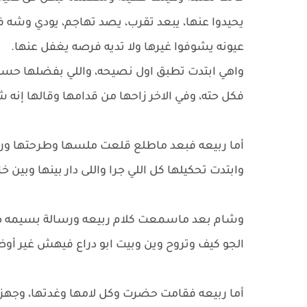
يحيدوا عنها، يبعد تقرب، يصد تهاجم، يودي وشه ف
عيونه يشوفوا غيرها ولا تديه فرصه يغفل عنها.
واهي ابتدت تطبق اول نصيحه، واللي بفضلها حست 
فكل حته، وفي الاخر زاحها من قدامها وقالها إن
أما ربيعه فبعد ماطلع قلعت ملسها وطرحتها وراح
وابتدت تحكيلها كل اللي جرا واللى دار بينها وبين خ
وشام بعد ماسمعت كلام ربيعه ورسالة بسيمه ض
الجو كيف وتروح وين وبيت ابو دراع فيهش غير أوض
أما ربيعه فقامت حضرت وكل لامها وغدتها، وجهزت 