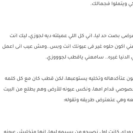
 ويتملوا فجمالك.
ى بصت حد ليا، اني كل اللي عميلته ديه لجوزي، ليك انت
همني اكون حلوه غير فى عيونك انت وبس..ومش عيب انى اعمل
الدنيا غيره.. سامعني ياقطب لجوووزي.
كون عتأكدهاله وتخليه يستوعبها، لكن قطب كان مع كل كلمه
خصوصي قدام امها، ونكس عيونه للأرض وهم يطلع من البيت
يعه وهي عتعترض طريقه وتقوله:
وداى كانت اول نصيحه من بسيمه ليها، انها متخليش عيونه