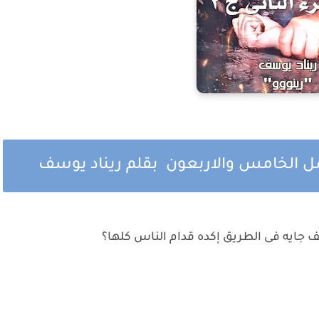
فصل الخامس والاربعون بقلم ريناد يوسف
يف جايه فى الطريق إكده قدام الناس كلها؟