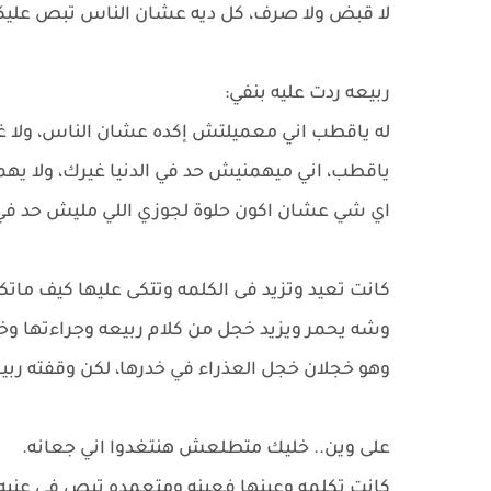
لا قبض ولا صرف، كل ديه عشان الناس تبص عليكي
ربيعه ردت عليه بنفي:
له ياقطب اني معميلتش إكده عشان الناس، ولا غرض
ياقطب، اني ميهمنيش حد في الدنيا غيرك، ولا ي
اي شي عشان اكون حلوة لجوزي اللي مليش حد في 
كانت تعيد وتزيد فى الكلمه وتتكى عليها كيف مات
وشه يحمر ويزيد خجل من كلام ربيعه وجراءتها و
وهو خجلان خجل العذراء في خدرها، لكن وقفته رب
على وين.. خليك متطلعش هنتغدوا اني جعانه.
كانت تكلمه وعينها فعينه ومتعمده تبص فى عنيه 