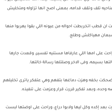
ناحيه تلف وتقف قدامه، بمعنى اصح انها تزاوله ومتخليش
ان قطب اتخربطت احواله من عيونه اللي بقوا يهربوا منها
ه شبعان مهياكلش وطلع.
ت على امها اللي عارفاها مستنيه تفسير، وقعدت جارها
التها بسيمه، وفى الاخر وصلتلها رسالة خالتها.
حكت بخفه وهزت دماغها بتفهم وهي عتفكر ياترى تخليلهم
ه وحده، وبعد تفكير قررت قرار وعزمت على تنفيذه.
بعد إكده وكل ليها ولابوا دراع، وراحت على اوضتها لبست