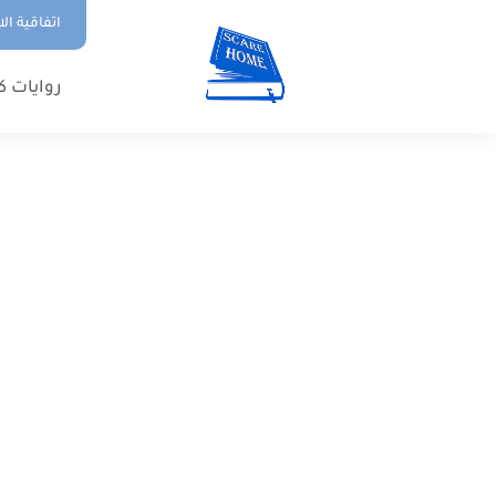
اتفاقية ال
روايات ك