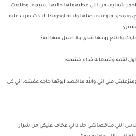
احمر شفايف من اللي عطتهملها خالتها بسيمه ، وطلعت
 وبمجرد ماوعيته بصلها وانتبه لوجودها، ابتدت تقرب عليه
وهمس:
لوك واطلع روحها فيدي ولا اعمل فيها ايه؟
ول لقمه وتمدهاله قدام خشمه:
متزعلش مني اني والله مااقصد ايوتها حاجه عفشه، اني كل
 الناس انتي مناقصاشي حلا داني عخاف عليكي من شرار