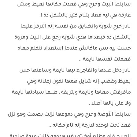
سابلها البيت وخرج وهي قعدت مكانها تعيط ومش
عارفة هي ليه فعلا بتنام كتير بالشكل ده !
نادر خرج شوية واتضايق من نفسه إنه اتنرفز عليها
بالشكل ده فبعد ما هدي شوية رجع على البيت ومروة
حست بيه بس ماكانش عندها استعداد تتكلم معاه
فعملت نفسها نايمة ..
نادر دخل عندها واتفاجىء بيها نايمة وساعتها حس
بغيظ وغضب إنه شايل همها تكون زعلانة وهي
مافرقش معاها ونايمة وبتريقة : طبعا سيادتها نايمة
ولا على بالها أصلا .
سابلها الأوضة وخرج وهي دموعها نزلت بصمت وهو نزل
قعد تحت لوحده لدرجة إنه نام مكانه ..
الصبح قام وطلع أوضته يغير هدومه كانت مروة صاحية