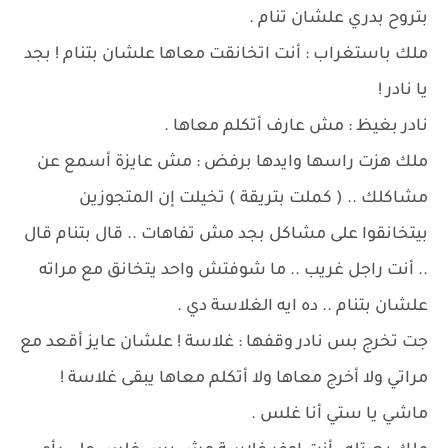
بتروح بدري علشان تنام .
ملك باستغراب : أنت اتخانقت معاها علشان بتنام ! بجد
يا نادر !
نادر بغيظ : مش عارف أتكلم معاها .
ملك هزت راسها وايدها برفض : مش عايزة أسمع عن
مشاكلك .. ( كملت بتريقة ) تخيلت إن المتجوزين
بيتخانقوا على مشاكل بجد مش تفاهات .. قال بتنام قال
.. أنت راجل غريب .. ما شوفتش واحد يتخانق مع مراته
علشان بتنام .. ده ايه الغلاسة دي .
جت تخرج بس نادر وقفها : غلاسة ! علشان عايز أقعد مع
مراتي ولا أخرج معاها ولا أتكلم معاها يبقى غلاسة !
ماشي يا ستي أنا غلس .