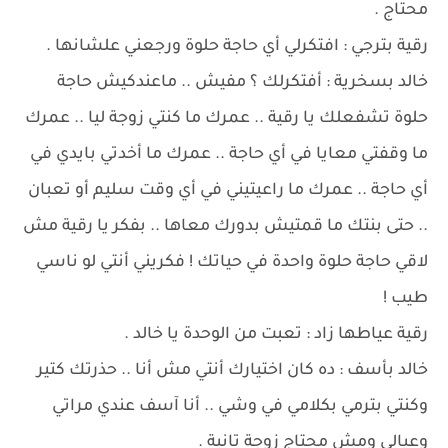
محتاج .
رقية بترجي : افتكرلي أي حاجة حلوة ورجعني علشانها .
خالد بسخرية : أفتكرلك ؟ مفيش .. ماعندكيش حاجة
حلوة تشفعلك يا رقية .. عمرك ما كنتي زوجة ليا .. عمرك
ما وقفتي معايا في أي حاجة .. عمرك ما أخدتي بايدي في
أي حاجة .. عمرك ما راعيتيني في أي وقت سليم أو تعبان
.. حتى بنتك ما قمتيش بدورك معاها .. بفكر يا رقية مش
لاقي حاجة حلوة واحدة في حياتك ! فكريني أنتي لو ناسي
طيب !
رقية عياطها زاد : تعبت من الوحدة يا خالد .
خالد بأسف : ده كان اختيارك أنتي مش أنا .. حذرتك كتير
وكنتي بترمي بكلامي في وشي .. أنا آسف عندي مراتي
وعيالي ومش محتاج زوجة تانية .