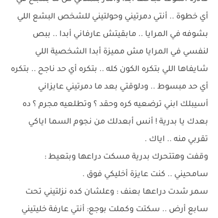
أي خطوة .. أنتي دمرتيني وحولتيني للشخص البشع اللي
بشوفه في المرايا .. مابقيتش عارفاني أبدا .. ببص
لنفسي في المرايا مش مميزة أبدا الشخصية اللي
شايفاها اللي بتكره الكون كله .. بتكره أي حد ناجح .. بتكره
أي حد مبسوط .. ودلوقتي بعد ما دمرتيني عايزاني
أسيبلك ابني ترضعيه كره وحقد ؟ وتطلعيه مجرم ؟ ده
بعدك يا بدرية ! أنس أبعدلك من نجوم السما اياكي
تقربي منه .. اياك .
وقفت وهتتحرك بدرية مسكت دراعها وبتعيط :
سامحيني .. كنت عايزة أخليكي فوق .
سمر شدت دراعها بعنف : وعلشان كده نزلتيني تحت
سابع أرض .. سكتت وكملت بوجع: أنتي عارفة خليتيني