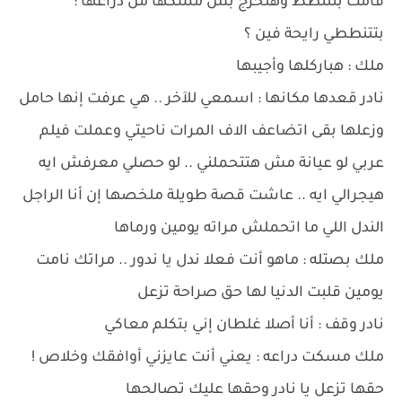
قامت بتتنطط وهتخرج بس مسكها من دراعها :
بتتنططي رايحة فين ؟
ملك : هباركلها وأجيبها
نادر قعدها مكانها : اسمعي للآخر .. هي عرفت إنها حامل
وزعلها بقى اتضاعف الاف المرات ناحيتي وعملت فيلم
عربي لو عيانة مش هتتحملني .. لو حصلي معرفش ايه
هيجرالي ايه .. عاشت قصة طويلة ملخصها إن أنا الراجل
الندل اللي ما اتحملش مراته يومين ورماها
ملك بصتله : ماهو أنت فعلا ندل يا ندور .. مراتك نامت
يومين قلبت الدنيا لها حق صراحة تزعل
نادر وقف : أنا أصلا غلطان إني بتكلم معاكي
ملك مسكت دراعه : يعني أنت عايزني أوافقك وخلاص !
حقها تزعل يا نادر وحقها عليك تصالحها