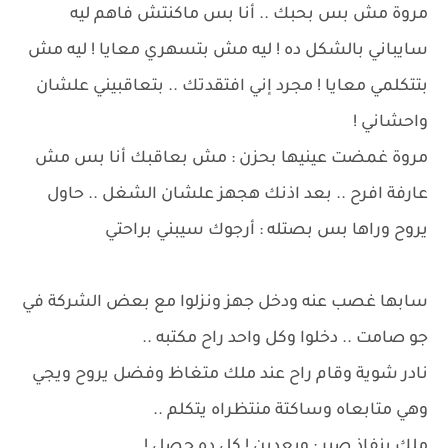
مروة مش بس بحبك .. أنا بس ماكنتش فاهم ليه
سايباني بالشكل ده ! ليه مش بتسهري معايا ! ليه مش
بتتكلمي معايا ! مجرد إني افتقدتك .. بتعاقبيني علشان
واحشاني !
مروة غمضت عينيها بحزن : مش بعاقبك أنا بس مش
عارفة افرح .. بعد اذنك هجهز علشان الشغل .. حاول
يروح وراها بس بصتله : أرجوك سيبني براحتي
سابها غصب عنه ودخل جهز ونزلوا مع بعض الشركة في
جو صامت .. دخلوا وكل واحد راح مكتبه ..
نادر شوية وقام راح عند ملك متغاظ وفضل يروح ويجي
وهي متابعاه وساكتة منتظراه يتكلم ..
ملك بنفاذ صبر : وبعدين ! كل ده حصل !