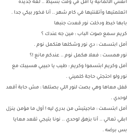
أتقنتي الألمانية يا أمل في وقت بسيط .. لغة جديدة
اتعلمتيها وأتقنتيها في كام شهر .. أنا فخور بيكي جدا .
بابها خبط ودخلت نور قعدت جنبها
كريم سمع صوت الباب : مين جه عندك ؟
أمل ابتسمت : دي نور وشكلها هتكمل نوم .
نور همست : فعلا هكمل نوم .. عندكم مانع !؟
أمل وكريم ابتسموا وكريم : طيب يا حبيبي هسيبك مع
نور ولو احتجتي حاجة كلميني .
قفل معاها وهي بصت لنور اللي بصتلها : مش حابة أقعد
لوحدي .
أمل ابتسمت : ماجيتيش من بدري ليه ! أول ما مؤمن ينزل
ابقي تعالي .. أنا بزهق لوحدي .. نونا بتيجي تقعد معايا
بس برضه .