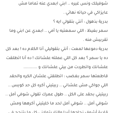
شوفيلك ونس غيره .. ابني ابعدي عنه تماما مش
عايزاكي في حياته نهائي .
بدرية بذهول : أنتي بتقولي ايه ؟
سمر بغيظ : اللي سمعتيه يا أمي .. ابعدي عن ابني وما
تقربيش منه .
بدرية دموعها لمعت : أنتي بتقوليلي أنا الكلام ده ! بعد كل
ده يا سمر ؟ بعد كل اللي عملته علشانك ! ده أنا اتطلقت
علشانك واتطردت من بيتي علشانك و ...........
قاطعتها سمر بغضب : اتطلقتي علشان الكره والحقد
اللي جواكي مش علشاني .. ربيتيني أكره كل حد كويس ..
ربيتيني بحقد على الكل .. طول عمرك تقولي شوفي أمل ..
شوفي أمل .. شوفي أمل لحد ما خليتيني أكرهها ومش
قادرة أشوف نجاحها أبدا والنار بتملاني كل ما بتنجح في