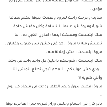
ملك بصتله : أنت اوفر غلاسة مش بس غلس على رأي
مؤمن .
سابته وخرجت راحت لمروة وقعدت جنبها تتكلم معاها
شوية ومروة بترد عليها بابتسامة وكأن مفيش حاجة
ملك ابتسمت ومسكت ايدها : اعذري الغبي ده .. ما
تزعليش منه يا مروة .. هو غبي حبتين بس طيوب وغلبان .
مروة ابتسمت : مش زعلانة منه .
ملك ابتسمت : شوفتكم داخلين كل واحد واخد في وشه
.. ودي مش عوايدكم .. المهم تيجي نطلع نتمشى أنا
وأنتي شوية !؟
مروة رفضت بذوق وبعد الظهر روحت في ميعاد كل يوم
..
نادر كان في اجتماع وخلص وراح لمروة بس اتفاجىء بيها