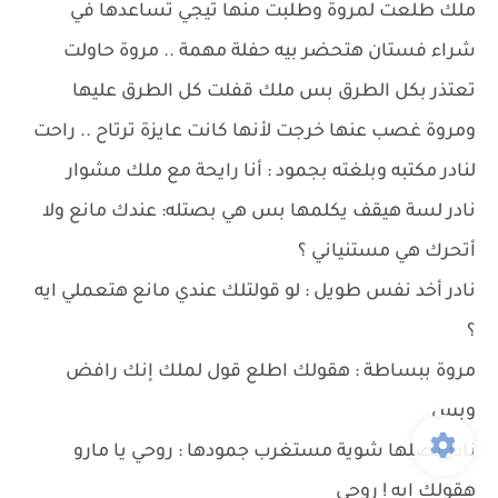
ملك طلعت لمروة وطلبت منها تيجي تساعدها في
شراء فستان هتحضر بيه حفلة مهمة .. مروة حاولت
تعتذر بكل الطرق بس ملك قفلت كل الطرق عليها
ومروة غصب عنها خرجت لأنها كانت عايزة ترتاح .. راحت
لنادر مكتبه وبلغته بجمود : أنا رايحة مع ملك مشوار
نادر لسة هيقف يكلمها بس هي بصتله: عندك مانع ولا
أتحرك هي مستنياني ؟
نادر أخد نفس طويل : لو قولتلك عندي مانع هتعملي ايه
؟
مروة ببساطة : هقولك اطلع قول لملك إنك رافض
وبس
نادر بصلها شوية مستغرب جمودها : روحي يا مارو
هقولك ايه ! روحي