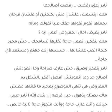
نادر زعق: رفضت .. رفضت أصالحها
ملك ابتسمت : علشان مش بكلمتين أو علشان فرحان
بحملها تقوم تقولها حقك عليا تقولك وماله
نادر بغيظ : امال المفروض أعمل ايه ؟
ملك بتفكير : تعمل حاجة تخليها تسامحك .. مش مجرد
كلمة اتعب علشانها .. حسسها إنك مهتم ومستعد لأي
حاجة ..
نادر بتفكير وضيق : مش عارف صراحة وما اتعودتش
أصالح حد وما اتعودتش أفضل أفكر بالشكل ده
المفروض هي تنهي الموضوع بمجرد ما قلتلها معلش
ماك بصتله بذهول : مين فرضه إن شاء الله ! نادر حبيبي
حياتك وأنت عازب حاجة ووأنت متجوز حاجة تانية خالص ..