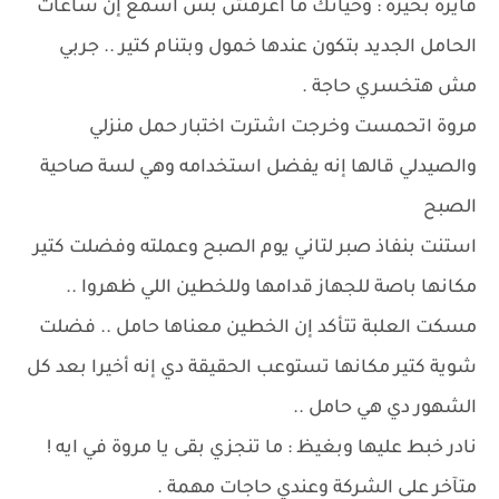
فايزة بحيرة : وحياتك ما أعرفش بس أسمع إن ساعات
الحامل الجديد بتكون عندها خمول وبتنام كتير .. جربي
مش هتخسري حاجة .
مروة اتحمست وخرجت اشترت اختبار حمل منزلي
والصيدلي قالها إنه يفضل استخدامه وهي لسة صاحية
الصبح
استنت بنفاذ صبر لتاني يوم الصبح وعملته وفضلت كتير
مكانها باصة للجهاز قدامها وللخطين اللي ظهروا ..
مسكت العلبة تتأكد إن الخطين معناها حامل .. فضلت
شوية كتير مكانها تستوعب الحقيقة دي إنه أخيرا بعد كل
الشهور دي هي حامل ..
نادر خبط عليها وبغيظ : ما تنجزي بقى يا مروة في ايه !
متآخر على الشركة وعندي حاجات مهمة .