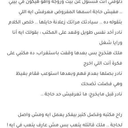
دلوقتي أنت مسئول عن بيت وزوجة واهو هيكون في بيبي
.. مفيش حاجة اسمها المفروض معرفش ايه اللي
بتقوله ده .. سيادتك مراتك زعلانة حايلها .. خلص الكلام
نادر أخد نفس طويل وقعد على المكتب : بقولك ايه أنا
ورايا شغل
ملك هتخرج بس بعدها وقفت باستغراب: ده مكتبي على
فكرة أنت اللي اخرج
نادر بصلها بعدم فهم وبعدها استوعب فقام بغيظ
وهي فضلت تضحك
نادر قبل مايخرج: ما تعرفيش حد حاجة ..
راح مكتبه وفضل كتير بيفكر يعمل ايه ومش واصل
لحاجة .. ملك قالتله يتعب بس مش عارف يتعب في ايه !