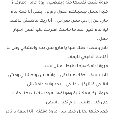
مروة شدت نفسها منه وبغضب : أيوة حامل وعارف ؟
كتير الحمل بيسببلهم خمول ونوم .. يعني أنا كنت بنام
خارج عن إرادتي مش بمزاجي .. أنا زيك ماكنتش فاهمة
ليه بنام كتير ! لحد ما مامتك اقترحت عليا أعمل اختبار
حمل .
نادر بأسف : حقك عليا يا مارو بس بجد واحشاني وكل ما
أكلمك ألاقيكي نايمة .
مروة ادته ظهرها بغيظ : مش سبب .
نادر بأسف : حقك عليا بقى .. والله بس واحشاني ومش
لاقيكي فاتنرفزت عليكي .. بجد والله واحشاني .
مروة برضه مكشرة وهو لفها له ومسك ايديها : حقك
على قلبي طيب .. لازم تقبلي أسفي .
قعد جنبها يحايل فيها بس مروة وقفته : أنا آسفة يا نادر