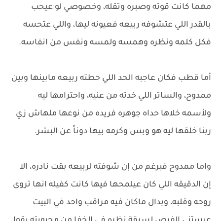
مهما كانت قوته وصبره وتقله، وخصوصي لو عيحب
بالقدر اللي عتشوفه ربيعه فعيونه ليها، واللي عتحسه
فكل كلمه ونظره وهمسه ولمسه ونفس من انفاسه.
أما قطب فكان عاجبه الحد اللي حطته ربيعه مابينها وبين
ممدوح، والساتر اللي خدته من عنيه، واحترامها ليه
ولأسمه خلاها حداه جوهره فريده من نوعها ملهاش زي
ربنا خلقها ليه هو وبس وكرمه بيها دوناً عن البشر.
واما ممدوح فبرغم من إن شوفته لربيعه بقت نادره، الا
إن الدقيقه اللي كان عيلمحها فيها كانت كفيله انها تروى
روحه وقلبه، وبدال ماكان فيه مراقب واحد في البيت
عيستنى الفرص لسرقة نظره فى الخفا من محبوبته بقوا