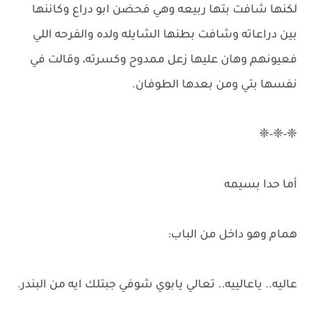
لكنها شافت بتها ربيعه وهي فحضن ابو دراع وكاننها
بين دراعاته وشافت بطنها الشايله ولده والفرحه اللي
فعيونهم وهان عليها زعل ممدوح وكسرته، وقالت في
نفسها بتي ومن بعدها الطوفان.
❈-❈-❈
أما حدا بسيمه
همام وهو داخل من الباب:
عاليه.. ياعالييه.. تعالي يابوي شوفي جبتلك ايه من البندر.