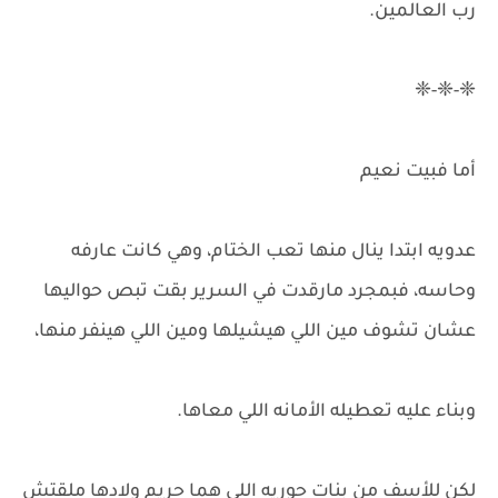
رب العالمين.
❈-❈-❈
أما فبيت نعيم
عدويه ابتدا ينال منها تعب الختام، وهي كانت عارفه
وحاسه، فبمجرد مارقدت في السرير بقت تبص حواليها
عشان تشوف مين اللي هيشيلها ومين اللي هينفر منها،
وبناء عليه تعطيله الأمانه اللي معاها.
لكن للأسف من بنات حوريه اللي هما حريم ولادها ملقتش