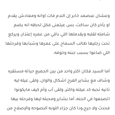
وعشان عبصمد خابر إن الندم فات اوانه ومعادش يقدم
او يأخر كان ساكت، بس عيتمنى فكل لحظه انه يضم
شامته لقلبه ويقدملها اللي باقي من عمره إعتذار، ويركع
تحت رجليها طالب السماح على عمرها وشبابها وفرحتها
اللي ضاعوا بسبب جبنه وخوفه.
أما السيد فكان اكتر واحد من بين الجميع حياته مستقره
وشاف مع بشاير الفرح اشكال والوان، ولقى عيله ليه
تانيه تحبه كد عيلته واكتر، ولقى أب وأم كيف مايكونوا
اتصنعوا في الجنه، أما بشاير ومحبته ليها وفرحته بيها
فحدث ولا حرج،ودا كان جزاء التوبه النصوحه والإصلاح من