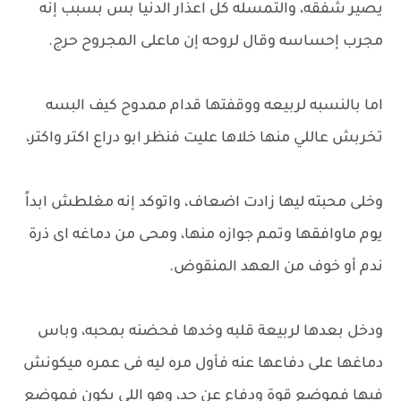
يصير شفقه، والتمسله كل اعذار الدنيا بس بسبب إنه
مجرب إحساسه وقال لروحه إن ماعلى المجروح حرج.
اما بالنسبه لربيعه ووقفتها قدام ممدوح كيف البسه
تخربش عاللي منها خلاها عليت فنظر ابو دراع اكتر واكتر،
وخلى محبته ليها زادت اضعاف، واتوكد إنه مغلطش ابداً
يوم ماوافقها وتمم جوازه منها، ومحى من دماغه اى ذرة
ندم أو خوف من العهد المنقوض.
ودخل بعدها لربيعة قلبه وخدها فحضنه بمحبه، وباس
دماغها على دفاعها عنه فأول مره ليه فى عمره ميكونش
فيها فموضع قوة ودفاع عن حد، وهو اللي يكون فموضع