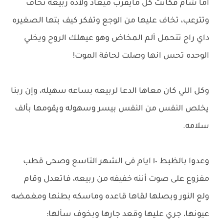
أما شام فكانت كل مايقرب ميعاد ولادة ربيعه تخاف
وتترعب، تخاف عليها من الوجع وتفكر كيف بتها الصغيره
داي راح تتحمل ألم المخاض وهو عيهلك الروح ويخلي
الوحده تحس انها وصلت لحافة الموت!
وكل اللي كان معاها الدعا لربيعه بساعه سهيله، وإن ربنا
يخلص النفس من النفس بيسر وسهوله ويقومها بألف
سلامه.
وعدوا بالظبط ١٠ ايام فى الشهر التاسع وصحى قطب
مفزوع على صوت أننه خفيفه من ربيعه، فاتعدل وقام
ولع النور وبصلها لقاها قاعده وماسكه بطنها ومغمضه
عيونها، جري عليها وقعد جارها وبخوف سألها: