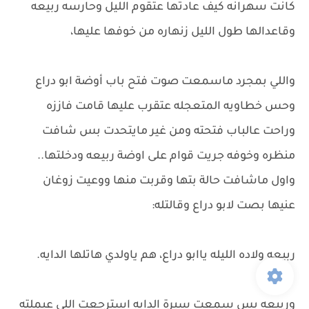
كانت سهرانه كيف عادتها عتقوم الليل وحارسه ربيعه
وقاعدالها طول الليل زنهاره من خوفها عليها،
واللي بمجرد ماسمعت صوت فتح باب أوضة ابو دراع
وحس خطاويه المتعجله عتقرب عليها قامت فاززه
وراحت عالباب فتحته ومن غير مايتحدت بس شافت
منظره وخوفه جريت قوام على اوضة ربيعه ودخلتها..
واول ماشافت حالة بتها وقربت منها ووعيت زوغان
عنيها بصت لابو دراع وقالتله:
ربيعه ولاده الليله ياابو دراع، هم ياولدي هاتلها الدايه.
وربيعه بس سمعت سيرة الدايه استرجعت اللي عيملته