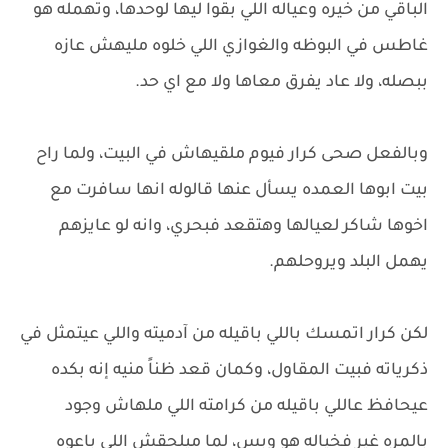
الباقي من خيره وعياله اللي بقوا ليها لوحدها، وتهمله هو
غاطس في البوظه والغوازي اللي خلوه مليهش عازه
ببصله، ولا عاد يفرق معاها ولا مع اي حد.
وبالفعل صحى كرار فيوم ملقيهاش في البيت، ولما راح
بيت ابوها العمده يسأل عنها قالوله انها سافرت مع
اخوها شاكر لعيالها وهتقعد فبحري، وانه لو عايزهم
يهمل البلد ويروحلهم.
لكن كرار اتمسك باللي باقيله من آدميته واللي عيتمثل في
ذكرياته فبيت المقاول، وكمان قعد ظناً منيه إنه بكده
عيحافظ عاللي باقيله من كرامته اللي ملهاش وجود
بالمره غير فخياله هو وبس، لما ميلحقش اللي باعوه