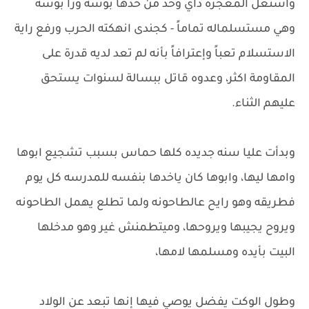
واستغل المعجزه داي وخد من خدها بوسه ورا بوسه
وهي مستسلماله تماماً - كجندى انهكته الحرب ورفع راية
الاستسلام تعباً وإعترافاً بأنه لم تعد لديه قدرة على
المقاومة اكثر، وعدوه قاتل ببسالة لسنوات يستحق
عليهم الثناء.
وبدأت عليا سنه جديده كلها حماس بسبب تشجيع ابوها
وامها ليها، وابوها كان ياخدها بنفسه للمدرسه كل يوم
فطريقه وهو رايح عالطاحونه ولما تطلع يهمل الطاحونه
ويروح يجيبها ويروحها، وميتطمنش غير وهو مدخلها
البيت بأيده ومسلمها لامها،
وطول الوكت يفضل يوصي فيها إنها تبعد عن الولاد