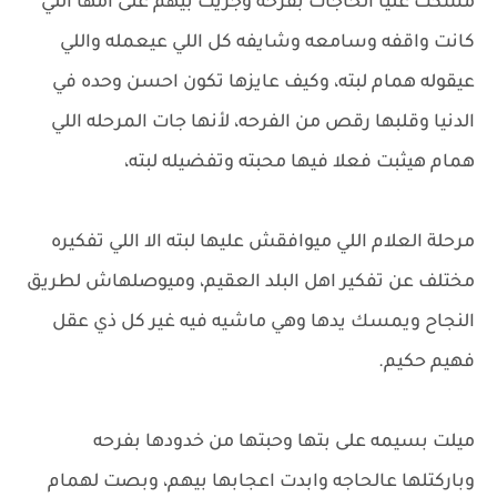
مسكت عليا الحاجات بفرحه وجريت بيهم على امها اللي
كانت واقفه وسامعه وشايفه كل اللي عيعمله واللي
عيقوله همام لبته، وكيف عايزها تكون احسن وحده في
الدنيا وقلبها رقص من الفرحه، لأنها جات المرحله اللي
همام هيثبت فعلا فيها محبته وتفضيله لبته،
مرحلة العلام اللي ميوافقش عليها لبته الا اللي تفكيره
مختلف عن تفكير اهل البلد العقيم، وميوصلهاش لطريق
النجاح ويمسك يدها وهي ماشيه فيه غير كل ذي عقل
فهيم حكيم.
ميلت بسيمه على بتها وحبتها من خدودها بفرحه
وباركتلها عالحاجه وابدت اعجابها بيهم، وبصت لهمام