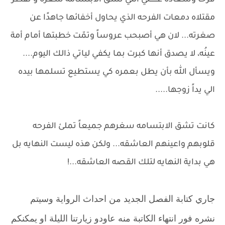
فرحاً وسعاده عـــــــلي التي تشق الابتسامه سغره و تقطر
مقتلاه دمعات الفرحه الذي يحاول أخفائها جاهدًا عن
صغرته... لان هي أصبحب عروساً وتمّت خطبتها أمام أمة
عينُه، لا يصدق أنها كبرت بما يكفي لياتي ذالك اليوم....
ويسأل الله بأن يطل بعمره كي يستطيع تسلمها بيده
الي يداً زوجها.....
كانت تشق الابتسامه سغرهم جميعاً تملئ الفرحه
قلوبهم واعينهم العاشقه... ولكن هذه ليست النهايه بل
هي بداية النهايه لتلك القصه العاشقه...!
جاري كتابة الفصل الجديد من احداث الرواية وسيتم
نشره فور انتهاء الكاتبة منه عاودو زيارتنا الليلة او يمكنكم