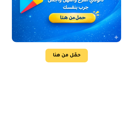
حمّل من هنا