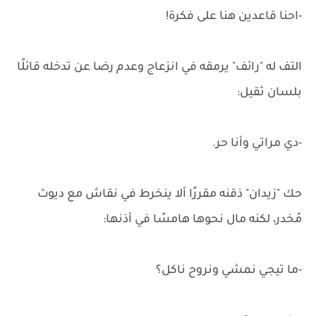
-احنا قاعدين هنا على فكرة!
التف له "رائف" يرمقه في انزعاج وعدم رضا عن تدخله قائلًا
بلسان ثقيل:
-دي مراتي وأنا حر.
حك "زيدان" ذقنه مقررًا ألا ينخرط في نقاش مع ديوث
مُخدر، لكنه مال نحوها هامسًا في أذنها:
-ما تيجي نمشي ونروح ناكل؟