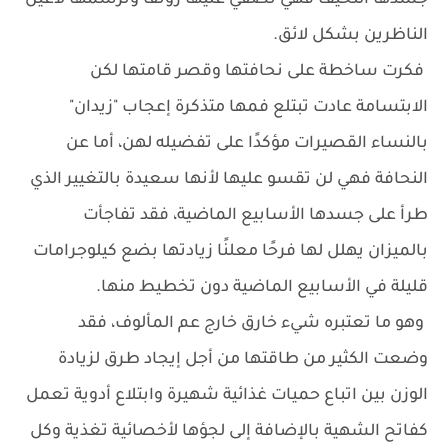
جسدها النحيف فهي تضفي عليها رونقًا وترسمها لأعين
الناظرين بشكل لائق.
فكرت ساخطة على نحافتها وقصر قامتها لكن
الابتسامة عادت تبتلع فمها متذكرة إعجاب "زيدان"
بالنساء القصيرات مؤكدًا على تفضيله لهن، أما عن
النحافة فهي لن تقسو عليها لأنها سعيدة بالتغيير الذي
طرأ على جسدها الأسابيع الماضية، فقد تفاجأت
بالميزان يهلل لها فرحًا معلنًا زيادتها بضع كيلوجرامات
قليلة في الأسابيع الماضية دون تخطيط منها.
وهو ما تعتبره شيء خارق خارج عم المألوف، فقد
وضعت الكثير من طاقتها من أجل إيجاد طرق لزيادة
الوزن بين اتباع حميات غذائية شهيرة وابتلاع أدوية تعمل
كفاتح الشهية بالإضافة إلى لجؤها لأخصائية تغذية وكل