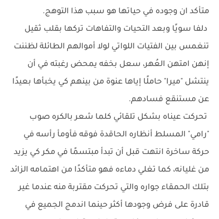
متأكد ان وجوده في حياتها هو سبب هذا التوهج.
دلفا سويًا وبعد التحيات والتفاهات تركها بقلب ثقيل
تنغمس بين الفتيات اللواتي لولا أموالهم الطائلة لظننت
إنهن امتهن العُهر، سعل بخفه يمحض رغبته في أن
ينتشل "ميرا" حاملًا إياها عنوة من بينهم كي يخبأها بعيدًا
عن مستنقع فسادهم.
تحركت عيناه بشكل تلقائي كلما شعر بالكره صوب
"رامي" المسلط أنظاره الحاقدة فوقه فأومأ رأسه في
حركة ساخرة انتهت قبل أن تبدأ مبتسمًا في مكر كي يزيد
من غليانه، كما تغلي دماءه فهو متأكدًا من اهتمامه الزائد
بتلك الحمقاء جواره والتي تحركت مقتربة منه عندما غير
قادرة على فرض وجودها أكثر حينما اندمج الجميع في