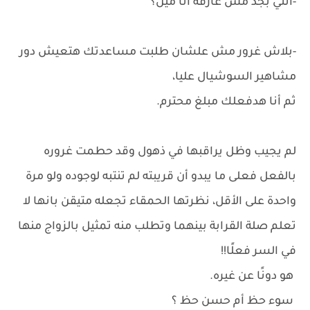
-أنتي بجد مش عارفة أنا مين؟
-بلاش غرور مش علشان طلبت مساعدتك هتعيش دور
مشاهير السوشيال عليا،
ثم أنا هدفعلك مبلغ محترم.
لم يجيب وظل يراقبها في ذهول وقد حطمت غروره
بالفعل فعلى ما يبدو أن قريبته لم تنتبه لوجوده ولو مرة
واحدة على الأقل، نظرتها الحمقاء تجعله متيقن بانها لا
تعلم صلة القرابة بينهما وتطلب منه تمثيل بالزواج منها
في السر فعلًا!!
هو دونًا عن غيره.
سوء حظ أم حسن حظ ؟