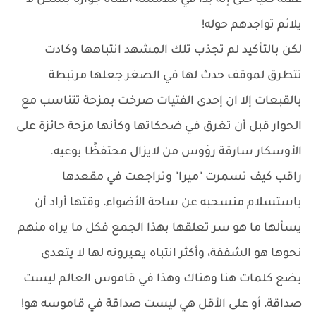
عقله كليًا حتى إنه بدأ في ملامسة الفتاة جواره بشكل لا
يلائم تواجدهم حوله!
لكن بالتأكيد لم تجذب تلك المشهد انتباهها وكادت
تتطرق لموقف حدث لها في الصغر جعلها مرتبطة
بالقبعات إلا ان إحدى الفتيات صرخت بمزحة تتناسب مع
الحوار قبل أن تغرق في ضحكاتها وكأنها مزحة حائزة على
الأوسكار سارقة رؤوس من لايزال محتفظًا بوعيه.
راقب كيف تسمرت "ميرا" وتراجعت في مقعدها
باستسلام منسحبه عن ساحة الأضواء، وقتها أراد أن
يسألها ما هو سر تعلقها بهذا الجمع فكل ما يراه منهم
نحوها هو الشفقة، وأكثر انتباه يعيرونه لها لا يتعدى
بضع كلمات هنا وهناك وهذا في قاموس العالم ليست
صداقة، أو على الأقل هي ليست صداقة في قاموسه هو!