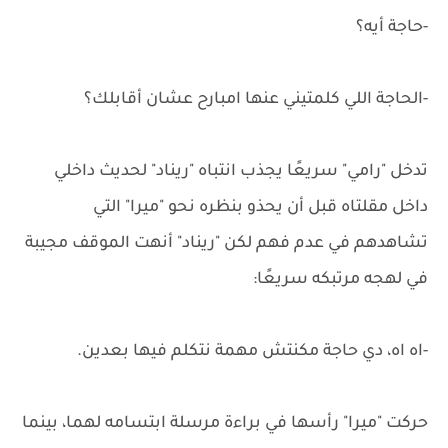
-حاجة أيه؟
-الحاجة اللي كلمتيني عنها امبارح عشان أقابلك؟
تدخل "رامي" سريعًا يجذب انتباه "ريناد" لحديث داخلي
داخل مقلتاه قبل أن يحذو بنظره نحو "ميرا" التي
تشاهدهم في عدم فهم لكن "ريناد" أنهت الموقف مجيبة
في لهجه مرتبكه سريعًا:
-اه اه، دي حاجة مكنتش مهمة نتكلم فيها بعدين.
حركت "ميرا" رأسها في براءة مرسلة ابتسامه لهما، بينما