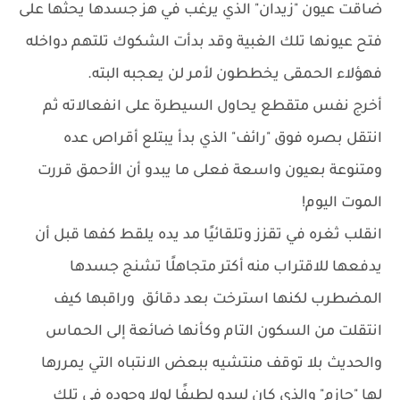
ضاقت عيون "زيدان" الذي يرغب في هز جسدها يحثها على
فتح عيونها تلك الغبية وقد بدأت الشكوك تلتهم دواخله
فهؤلاء الحمقى يخططون لأمر لن يعجبه البته.
أخرج نفس متقطع يحاول السيطرة على انفعالاته ثم
انتقل بصره فوق "رائف" الذي بدأ يبتلع أقراص عده
ومتنوعة بعيون واسعة فعلى ما يبدو أن الأحمق قررت
الموت اليوم!
انقلب ثغره في تقزز وتلقائيًا مد يده يلقط كفها قبل أن
يدفعها للاقتراب منه أكتر متجاهلًا تشنج جسدها
المضطرب لكنها استرخت بعد دقائق وراقبها كيف
انتقلت من السكون التام وكأنها ضائعة إلى الحماس
والحديث بلا توقف منتشيه ببعض الانتباه التي يمررها
لها "حازم" والذي كان ليبدو لطيفًا لولا وجوده في تلك