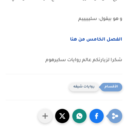
و هو بيقول: سليييييم
الفصل الخامس من هنا
شكرا لزيارتكم عالم روايات سكيرهوم
روايات شيقه