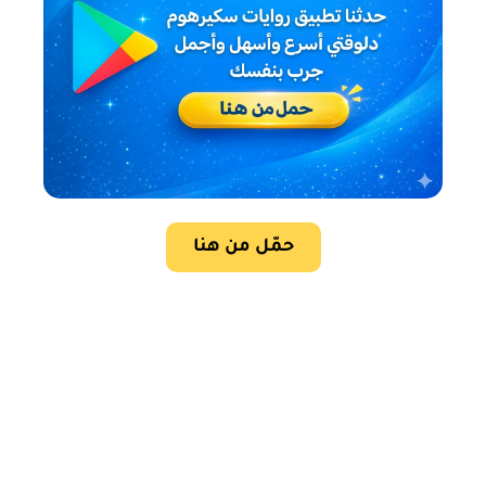
حمّل من هنا