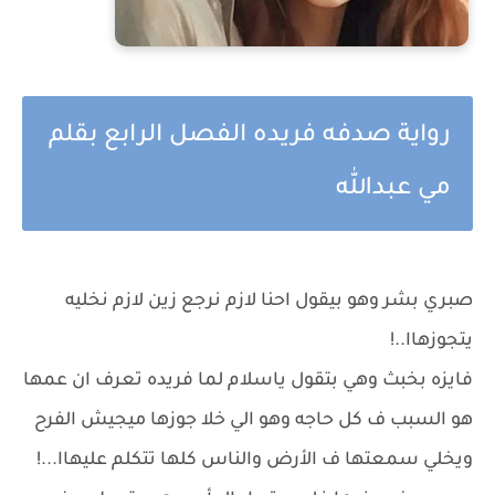
رواية صدفه فريده الفصل الرابع بقلم
مي عبدالله
صبري بشر وهو بيقول احنا لازم نرجع زين لازم نخليه
يتجوزهاا..!
فايزه بخبث وهي بتقول ياسلام لما فريده تعرف ان عمها
هو السبب ف كل حاجه وهو الي خلا جوزها ميجيش الفرح
ويخلي سمعتها ف الأرض والناس كلها تتكلم عليهاا...!