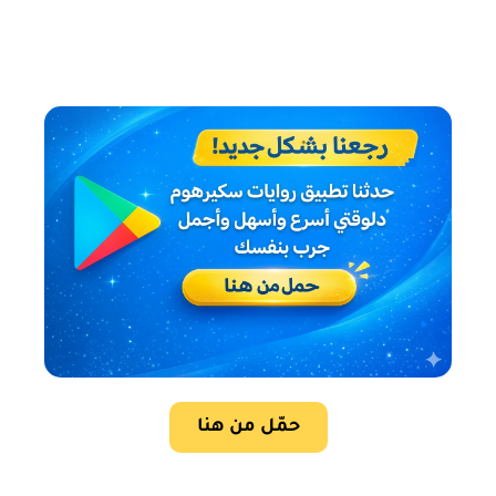
حمّل من هنا