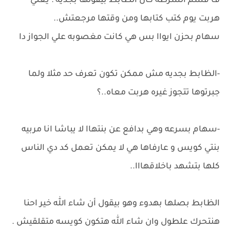
ف قسم الشرطه كان الظابط بيقولها بجديه : يعني
هربت يوم كتب كتابها ومن وقتها مرجعتش..
سهام بحزن ايواا بس هي كانت مغصوبه علي الجواز دا
-الظابط بجديه مش ممكن تكون تعرف حد مثلا ولما
جبرتوها تتجوز غيره هربت معاه..؟
-سهام بسرعه وهي بدافع عن بنتهاا لا يباشا انا مربيه
بنتي كويس و عارفاها هي لا يمكن تعمل كد دي الناس
كلها بتشهد باخلاقهااا..
الظابط بصلها بهدوء وهو بيقول أن شاء الله خير احنا
هنتحرك علطول وان شاء الله هتكون كويسه متقلقيش .