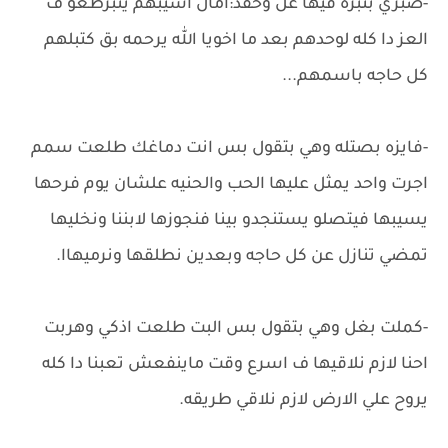
-صبري بنبره فيها غل وحقد:امال أسيبهم يتبرطعو ف
العز دا كله لوحدهم بعد ما اخويا الله يرحمه بق كتبلهم
كل حاجه باسمهم...
-فايزه بصتله وهي بتقول بس انت دماغك طلعت سمم
اجرت واحد يمثل عليها الحب والحنيه علشان يوم فرحها
يسيبها فيتصلو يستنجدو بينا فنجوزها لابننا ونخليها
تمضي تنازل عن كل حاجه وبعدين نطلقها ونرميهاا.
-كملت بغل وهي بتقول بس البت طلعت اذكي وهربت
احنا لازم نلاقيها ف اسرع وقت ماينفعش تعبنا دا كله
يروح علي الارض لازم نلاقي طريقه.