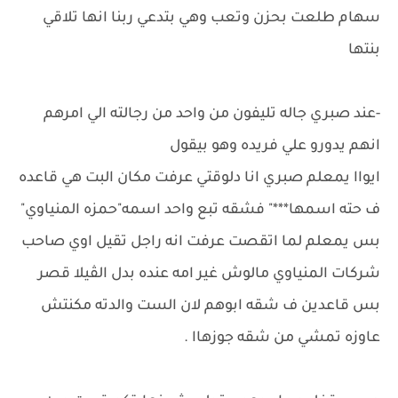
سهام طلعت بحزن وتعب وهي بتدعي ربنا انها تلاقي
بنتها
-عند صبري جاله تليفون من واحد من رجالته الي امرهم
انهم يدورو علي فريده وهو بيقول
ايواا يمعلم صبري انا دلوقتي عرفت مكان البت هي قاعده
ف حته اسمها***" فشقه تبع واحد اسمه"حمزه المنياوي"
بس يمعلم لما اتقصت عرفت انه راجل تقيل اوي صاحب
شركات المنياوي مالوش غير امه عنده بدل الڤيلا قصر
بس قاعدين ف شقه ابوهم لان الست والدته مكنتش
عاوزه تمشي من شقه جوزهاا .