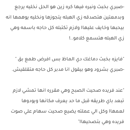
-صبري بخبث ونبره فيها كره زين هو الحل نخليه يرجع
وبدمعتين هتصدقه زي الهبله يتجوزها ونخليه يوهمها انه
بيحبها وخايف عليهاا ولازم تكتبله كل حاجه باسمه وهي
زي الهبله هتسمع كلامو..!
"فايزه بخبث دماغك دي الماظ بس افرض طمع بق "
-صبري بشرود وهو بيقول انا مدبر كل حاجه متقلقيش.
"عند فريده صحيت الصبح وهي مقرره انها تمشي لازم
تبعد باي طريقه قبل ما حد يعرف مكانها ويودوها
لعمهاا وكل الي عملته يضيع صحيت سهام علي صوت
فريده وهي بتصحيهاا"