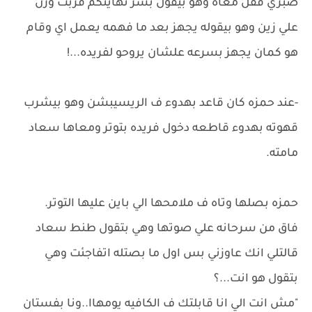
صبري قفل معاه وهو بيقول بشر نهايتكم قربت ورن
علي زين وهو بيقوله يجهز بعد ما فهمه يعمل اي وقام
هو كمان يجهز بسرعه علشان يروحو لفريده...!
-عند حمزه كان قاعد بهدوء ف الريسيبشن وهو بيشرب
قهوته بهدوء قاطعه دخول فريده بتوتر ومعاها سعاد
مامته.
حمزه بصلها وتاه ف ملامحها الي باين عليها التوتر.
فاق من سرحانه علي صوتها وهي بتقول طنط سعاد
قالتلي انك عاوزني بس اول ما بصتله اتفاجئت وهي
بتقول هو انت...؟
"مش انت الي انا قابلتك ف الكافيه يومهاا..ونا بفستان