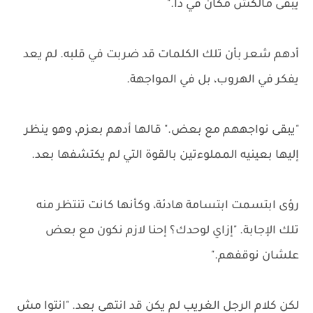
يبقى مالكش مكان في دا."
أدهم شعر بأن تلك الكلمات قد ضربت في قلبه. لم يعد
يفكر في الهروب، بل في المواجهة.
"يبقى نواجههم مع بعض." قالها أدهم بعزم، وهو ينظر
إليها بعينيه المملوءتين بالقوة التي لم يكتشفها بعد.
رؤى ابتسمت ابتسامة هادئة، وكأنها كانت تنتظر منه
تلك الإجابة. "إزاي لوحدك؟ إحنا لازم نكون مع بعض
علشان نوقفهم."
لكن كلام الرجل الغريب لم يكن قد انتهى بعد. "انتوا مش