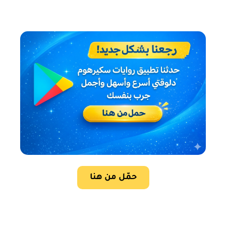
حمّل من هنا