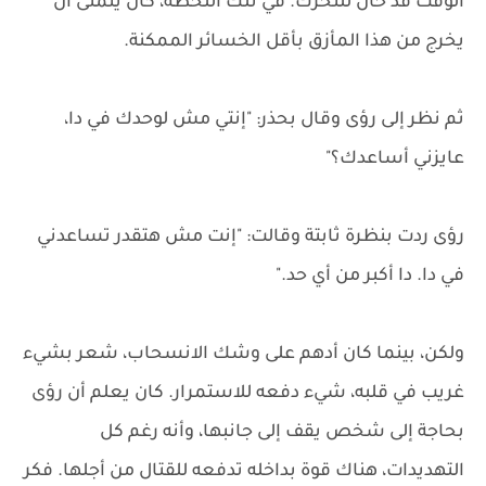
الوقت قد حان للتحرك. في تلك اللحظة، كان يتمنى أن
يخرج من هذا المأزق بأقل الخسائر الممكنة.
ثم نظر إلى رؤى وقال بحذر: "إنتي مش لوحدك في دا،
عايزني أساعدك؟"
رؤى ردت بنظرة ثابتة وقالت: "إنت مش هتقدر تساعدني
في دا. دا أكبر من أي حد."
ولكن، بينما كان أدهم على وشك الانسحاب، شعر بشيء
غريب في قلبه، شيء دفعه للاستمرار. كان يعلم أن رؤى
بحاجة إلى شخص يقف إلى جانبها، وأنه رغم كل
التهديدات، هناك قوة بداخله تدفعه للقتال من أجلها. فكر