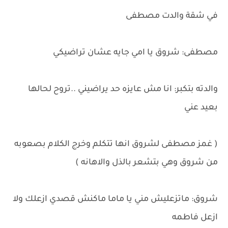
في شقة والدت مصطفى
مصطفى: شروق يا امي جايه عشان تراضيكي
والدته بتكبر: انا مش عايزه حد يراضيني ..تروح لحالها
بعيد عني
( غمز مصطفى لشروق انها تتكلم وخرج الكلام بصعوبه
من شروق وهي بتشعر بالذل والاهانه )
شروق: ماتزعليش مني يا ماما ماكنش قصدي ازعلك ولا
ازعل فاطمه