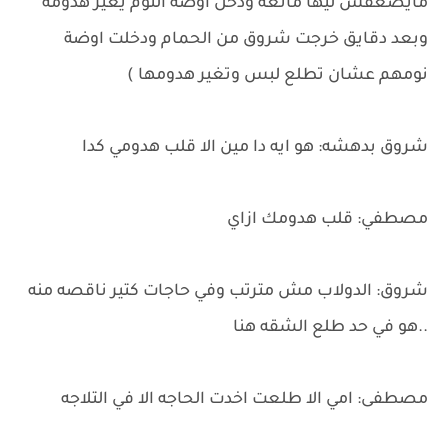
مايضعفش ليها مانعه ودخل اوضة النوم يغير هدومه
وبعد دقايق خرجت شروق من الحمام ودخلت اوضة
نومهم عشان تطلع لبس وتغير هدومها )
شروق بدهشه: هو ايه دا مين الا قلب هدومي كدا
مصطفي: قلب هدومك ازاي
شروق: الدولاب مش مترتب وفي حاجات كتير ناقصه منه
..هو في حد طلع الشقه هنا
مصطفى: امي الا طلعت اخدت الحاجه الا في التلاجه