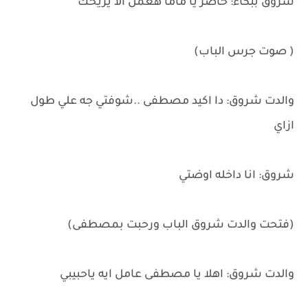
شروق ببكاء: حاضر يا ماما هعمل الا يريحك
( صوت جرس الباب)
والدت شروق: دا اكيد مصطفى ..شوفتي جه علي طول
ازاي
شروق: انا داخله اوضتي
(فتحت والدت شروق الباب ورحبت بمصطفى)
والدت شروق: اهلا يا مصطفى عامل ايه ياحبيبي