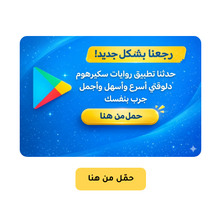
حمّل من هنا