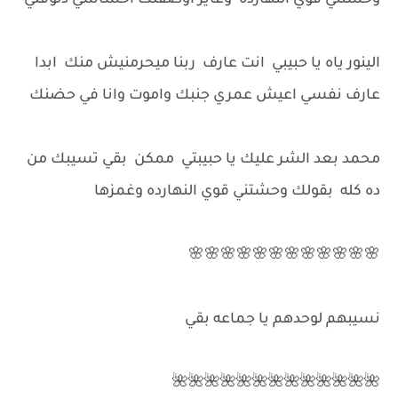
وحشتني قوي النهارده وعايز اوصفلك احساسي دلوقتي
الينور ياه يا حبيبي انت عارف ربنا ميحرمنيش منك ابدا
عارف نفسي اعيش عمري جنبك واموت وانا في حضنك
محمد بعد الشر عليك يا حبيبتي ممكن بقي تسيبك من
ده كله بقولك وحشتني قوي النهارده وغمزها
🌸🌸🌸🌸🌸🌸🌸🌸🌸🌸🌸🌸
نسيبهم لوحدهم يا جماعه بقي
🌺🌺🌺🌺🌺🌺🌺🌺🌺🌺🌺🌺🌺