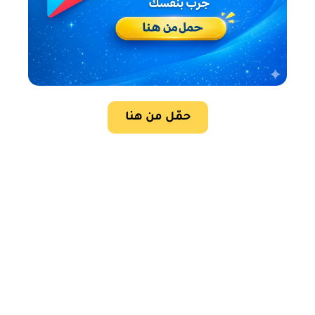
حمّل من هنا