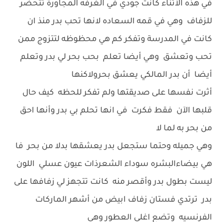
في هذه الأثناء كانت جودي في الغرفه المجاورة تتحضر
للزفاف وهي في قمه السعاده لانها تحب بدر منذ ان
كانت في المدرسة وتفكر كم هي محظوظه لتتزوج ممن
تحب وتعشق وهي أيضا تعلم بحب بحر لي بدر وتعلم
أيضا أن بدر المالكي يعشق بحرولاكنها
أثرت نفسها على صديقتها ولم تفكر للحظه كيف حال
قلبها الآن فقط فكرت في انها تحلم بي بدر وأنها احق
من بحر به لما لا
وهي جميله وحتما ستجعل بدر يعشقها بدلا من بحر فا
هي بيضاءالبشره سوداء الشعرذات عيون عسلي اللون
ليست بطول بدر وأقصر منه كانت تتجهز لي زفافها على
بدر ترتدي فستان زفاف ابيض من أشهر الماركات
الفرنسيه وتضع اغلي العطور وهي