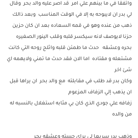
واتفقا في ما بينهم علي امر قد اصر عليه والد بحر وقال
لي بدر ان لايبوحه به إلا في الوقت المناسب وبعد ذالك
ذهب من عنده وهو في قمه السعاده بعد ان كان حزين
حزنا لايوصف لانه سيكسر قلبه وقلب الينور الصغيره
بحره وعشقه حدث ما طمئن قلبه واثلج روحه التي كانت
مشتعله و مقتاده اما الان فقد حدث ما تمني ولايهمه اي
شئ اخر
وكان بدر قد طلب في مقابلته مع والد بحر ان يراها قبل
ان يذهب إلي الزفاف المزعوم
زفافه علي جودي الذي كان بي مثابه استغلال بالنسبه له
من والده
وذهب بدر سريعا لي يراي حبيبته وعشقه بحر