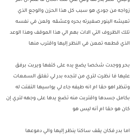
وتبكي نظر بدر لها وهي علي تلك الحال فا علم ان امر
زواجه من جودي هو سبب كل هذا الحزن والوجع الذي
تعيشه الينور صغيرته بحره وعشقه ولعن في نفسه
تلك الظروف التي الاات بهم الي هذا الموقف وهذا الوعد
الذي قطعه تمعن في النظر إليها واقترب منها
بحر ووجدت شخصا يضع يده على كتفها ويربت برفق
عليها فا نظرت لتري من لتجده بدر لي تغلق السمعات
وتنظر اهو حقا ام انه طيفه جاء لي يواسيها التفتت له
بكامل جسدها واقتربت منه تضع يدها على وجهه لتري إن
كان هو حقا ام أنه ليس هو
اما بدر فكان يقف ساكنا ينظر إليها والي دموعها